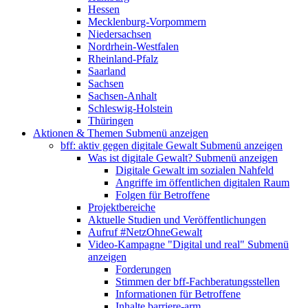
Hessen
Mecklenburg-Vorpommern
Niedersachsen
Nordrhein-Westfalen
Rheinland-Pfalz
Saarland
Sachsen
Sachsen-Anhalt
Schleswig-Holstein
Thüringen
Aktionen & Themen
Submenü anzeigen
bff: aktiv gegen digitale Gewalt
Submenü anzeigen
Was ist digitale Gewalt?
Submenü anzeigen
Digitale Gewalt im sozialen Nahfeld
Angriffe im öffentlichen digitalen Raum
Folgen für Betroffene
Projektbereiche
Aktuelle Studien und Veröffentlichungen
Aufruf #NetzOhneGewalt
Video-Kampagne "Digital und real"
Submenü
anzeigen
Forderungen
Stimmen der bff-Fachberatungsstellen
Informationen für Betroffene
Inhalte barriere-arm