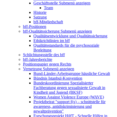
Geschäftsstelle
Submenü anzeigen
Team
Historie
Satzung
bff-Mitgliedschaft
bff-Positionen
bff-Qualitätssicherung
Submenü anzeigen
Qualitätsentwicklung und Qualitätssicherung
Ethikrichtlinien im bff
Qualitätsstandards für die psychosoziale
Begleitung
Schlichtungsstelle des bff
bff-Jahresberichte
Positionspapier gegen Rechts
Vernetzung
Submenü anzeigen
Bund-Länder-Arbeitsgruppe häusliche Gewalt
Bündnis Istanbul-Konvention
Bundeskoordinierung Spezialisierter
Fachberatung gegen sexualisierte Gewalt in
Kindheit und Jugend (BKSF)
Women Against Violence Europe (WAVE)
Projektbeirat "support f(x) – schnittstelle für
awareness, antidiskriminierung und
gewaltprävention"
Forschungsprojekt HilfT - Schnelle Hilfen in