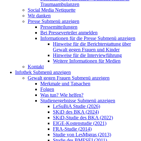
Traumaambulanzen
Social Media Netiquette
Wir danken
Presse
Submenü anzeigen
Pressemitteilungen
Bei Presseverteiler anmelden
Informationen für die Presse
Submenü anzeigen
Hinweise für die Berichterstattung über
Gewalt gegen Frauen und Kinder
Hinweise für die Interviewführung
Weitere Informationen für Medien
Kontakt
Infothek
Submenü anzeigen
Gewalt gegen Frauen
Submenü anzeigen
Merkmale und Tatsachen
Folgen
Was tun? Wie helfen?
Studienergebnisse
Submenü anzeigen
LeSuBiA Studie (2026)
SKiD des BKA (2024)
SKiD-Studie des BKA (2022)
EIGE-Kostenstudie (2021)
FRA-Studie (2014)
Studie von LesMigras (2013)
Studie des BMFSFJ (2011)