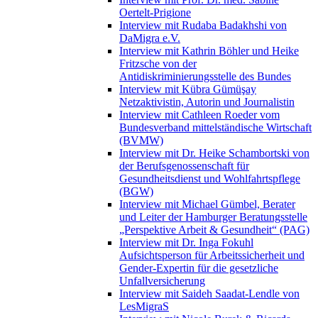
Oertelt-Prigione
Interview mit Rudaba Badakhshi von
DaMigra e.V.
Interview mit Kathrin Böhler und Heike
Fritzsche von der
Antidiskriminierungsstelle des Bundes
Interview mit Kübra Gümüşay
Netzaktivistin, Autorin und Journalistin
Interview mit Cathleen Roeder vom
Bundesverband mittelständische Wirtschaft
(BVMW)
Interview mit Dr. Heike Schambortski von
der Berufsgenossenschaft für
Gesundheitsdienst und Wohlfahrtspflege
(BGW)
Interview mit Michael Gümbel, Berater
und Leiter der Hamburger Beratungsstelle
„Perspektive Arbeit & Gesundheit“ (PAG)
Interview mit Dr. Inga Fokuhl
Aufsichtsperson für Arbeitssicherheit und
Gender-Expertin für die gesetzliche
Unfallversicherung
Interview mit Saideh Saadat-Lendle von
LesMigraS