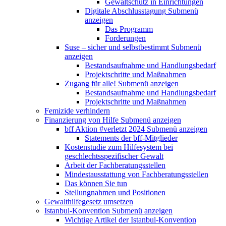
Gewaltschutz in Einrichtungen
Digitale Abschlusstagung
Submenü
anzeigen
Das Programm
Forderungen
Suse – sicher und selbstbestimmt
Submenü
anzeigen
Bestandsaufnahme und Handlungsbedarf
Projektschritte und Maßnahmen
Zugang für alle!
Submenü anzeigen
Bestandsaufnahme und Handlungsbedarf
Projektschritte und Maßnahmen
Femizide verhindern
Finanzierung von Hilfe
Submenü anzeigen
bff Aktion #verletzt 2024
Submenü anzeigen
Statements der bff-Mitglieder
Kostenstudie zum Hilfesystem bei
geschlechtsspezifischer Gewalt
Arbeit der Fachberatungsstellen
Mindestausstattung von Fachberatungsstellen
Das können Sie tun
Stellungnahmen und Positionen
Gewalthilfegesetz umsetzen
Istanbul-Konvention
Submenü anzeigen
Wichtige Artikel der Istanbul-Konvention