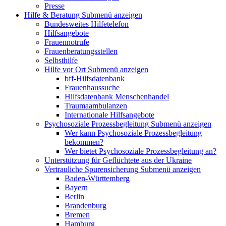
Presse
Hilfe & Beratung
Submenü anzeigen
Bundesweites Hilfetelefon
Hilfsangebote
Frauennotrufe
Frauenberatungsstellen
Selbsthilfe
Hilfe vor Ort
Submenü anzeigen
bff-Hilfsdatenbank
Frauenhaussuche
Hilfsdatenbank Menschenhandel
Traumaambulanzen
Internationale Hilfsangebote
Psychosoziale Prozessbegleitung
Submenü anzeigen
Wer kann Psychosoziale Prozessbegleitung
bekommen?
Wer bietet Psychosoziale Prozessbegleitung an?
Unterstützung für Geflüchtete aus der Ukraine
Vertrauliche Spurensicherung
Submenü anzeigen
Baden-Württemberg
Bayern
Berlin
Brandenburg
Bremen
Hamburg