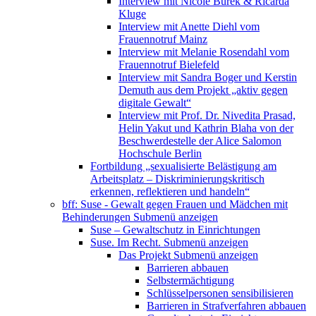
Interview mit Nicole Burek & Ricarda
Kluge
Interview mit Anette Diehl vom
Frauennotruf Mainz
Interview mit Melanie Rosendahl vom
Frauennotruf Bielefeld
Interview mit Sandra Boger und Kerstin
Demuth aus dem Projekt „aktiv gegen
digitale Gewalt“
Interview mit Prof. Dr. Nivedita Prasad,
Helin Yakut und Kathrin Blaha von der
Beschwerdestelle der Alice Salomon
Hochschule Berlin
Fortbildung „sexualisierte Belästigung am
Arbeitsplatz – Diskriminierungskritisch
erkennen, reflektieren und handeln“
bff: Suse - Gewalt gegen Frauen und Mädchen mit
Behinderungen
Submenü anzeigen
Suse – Gewaltschutz in Einrichtungen
Suse. Im Recht.
Submenü anzeigen
Das Projekt
Submenü anzeigen
Barrieren abbauen
Selbstermächtigung
Schlüsselpersonen sensibilisieren
Barrieren in Strafverfahren abbauen