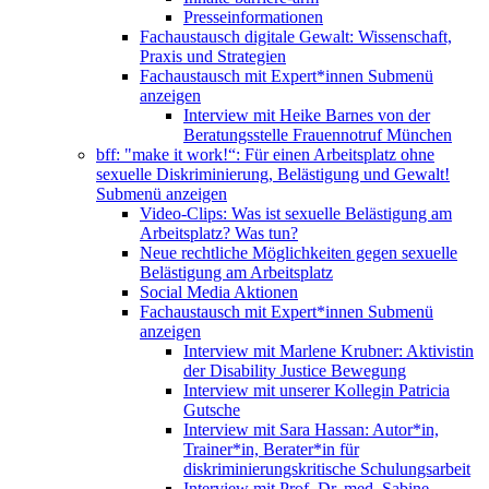
Presseinformationen
Fachaustausch digitale Gewalt: Wissenschaft,
Praxis und Strategien
Fachaustausch mit Expert*innen
Submenü
anzeigen
Interview mit Heike Barnes von der
Beratungsstelle Frauennotruf München
bff: "make it work!“: Für einen Arbeitsplatz ohne
sexuelle Diskriminierung, Belästigung und Gewalt!
Submenü anzeigen
Video-Clips: Was ist sexuelle Belästigung am
Arbeitsplatz? Was tun?
Neue rechtliche Möglichkeiten gegen sexuelle
Belästigung am Arbeitsplatz
Social Media Aktionen
Fachaustausch mit Expert*innen
Submenü
anzeigen
Interview mit Marlene Krubner: Aktivistin
der Disability Justice Bewegung
Interview mit unserer Kollegin Patricia
Gutsche
Interview mit Sara Hassan: Autor*in,
Trainer*in, Berater*in für
diskriminierungskritische Schulungsarbeit
Interview mit Prof. Dr. med. Sabine