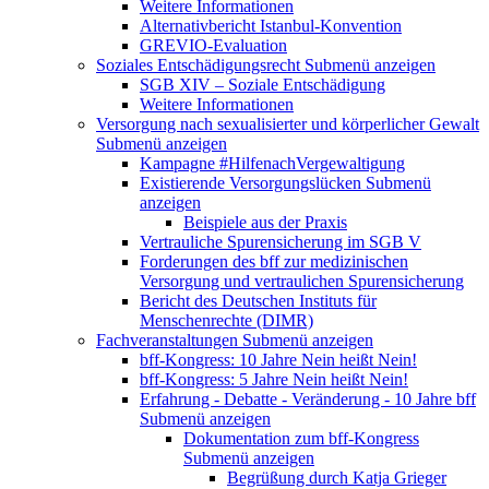
Weitere Informationen
Alternativbericht Istanbul-Konvention
GREVIO-Evaluation
Soziales Entschädigungsrecht
Submenü anzeigen
SGB XIV – Soziale Entschädigung
Weitere Informationen
Versorgung nach sexualisierter und körperlicher Gewalt
Submenü anzeigen
Kampagne #HilfenachVergewaltigung
Existierende Versorgungslücken
Submenü
anzeigen
Beispiele aus der Praxis
Vertrauliche Spurensicherung im SGB V
Forderungen des bff zur medizinischen
Versorgung und vertraulichen Spurensicherung
Bericht des Deutschen Instituts für
Menschenrechte (DIMR)
Fachveranstaltungen
Submenü anzeigen
bff-Kongress: 10 Jahre Nein heißt Nein!
bff-Kongress: 5 Jahre Nein heißt Nein!
Erfahrung - Debatte - Veränderung - 10 Jahre bff
Submenü anzeigen
Dokumentation zum bff-Kongress
Submenü anzeigen
Begrüßung durch Katja Grieger