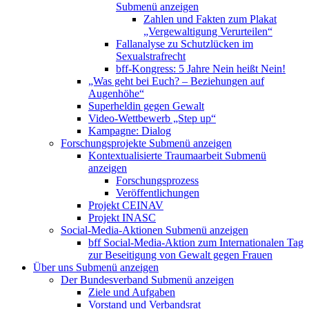
Submenü anzeigen
Zahlen und Fakten zum Plakat
„Vergewaltigung Verurteilen“
Fallanalyse zu Schutzlücken im
Sexualstrafrecht
bff-Kongress: 5 Jahre Nein heißt Nein!
„Was geht bei Euch? – Beziehungen auf
Augenhöhe“
Superheldin gegen Gewalt
Video-Wettbewerb „Step up“
Kampagne: Dialog
Forschungsprojekte
Submenü anzeigen
Kontextualisierte Traumaarbeit
Submenü
anzeigen
Forschungsprozess
Veröffentlichungen
Projekt CEINAV
Projekt INASC
Social-Media-Aktionen
Submenü anzeigen
bff Social-Media-Aktion zum Internationalen Tag
zur Beseitigung von Gewalt gegen Frauen
Über uns
Submenü anzeigen
Der Bundesverband
Submenü anzeigen
Ziele und Aufgaben
Vorstand und Verbandsrat