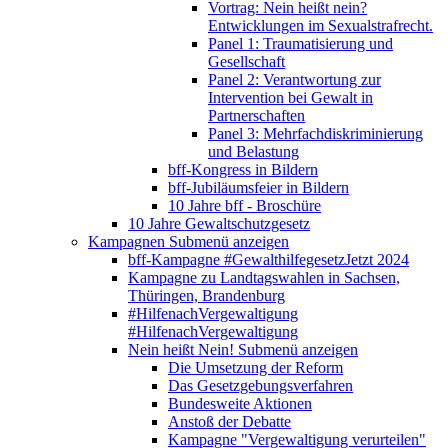
Vortrag: Nein heißt nein?
Entwicklungen im Sexualstrafrecht.
Panel 1: Traumatisierung und
Gesellschaft
Panel 2: Verantwortung zur
Intervention bei Gewalt in
Partnerschaften
Panel 3: Mehrfachdiskriminierung
und Belastung
bff-Kongress in Bildern
bff-Jubiläumsfeier in Bildern
10 Jahre bff - Broschüre
10 Jahre Gewaltschutzgesetz
Kampagnen
Submenü anzeigen
bff-Kampagne #GewalthilfegesetzJetzt 2024
Kampagne zu Landtagswahlen in Sachsen,
Thüringen, Brandenburg
#HilfenachVergewaltigung
#HilfenachVergewaltigung
Nein heißt Nein!
Submenü anzeigen
Die Umsetzung der Reform
Das Gesetzgebungsverfahren
Bundesweite Aktionen
Anstoß der Debatte
Kampagne "Vergewaltigung verurteilen"