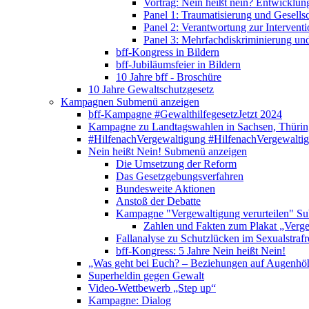
Vortrag: Nein heißt nein? Entwicklung
Panel 1: Traumatisierung und Gesells
Panel 2: Verantwortung zur Interventi
Panel 3: Mehrfachdiskriminierung un
bff-Kongress in Bildern
bff-Jubiläumsfeier in Bildern
10 Jahre bff - Broschüre
10 Jahre Gewaltschutzgesetz
Kampagnen
Submenü anzeigen
bff-Kampagne #GewalthilfegesetzJetzt 2024
Kampagne zu Landtagswahlen in Sachsen, Thürin
#HilfenachVergewaltigung
#HilfenachVergewalti
Nein heißt Nein!
Submenü anzeigen
Die Umsetzung der Reform
Das Gesetzgebungsverfahren
Bundesweite Aktionen
Anstoß der Debatte
Kampagne "Vergewaltigung verurteilen"
Su
Zahlen und Fakten zum Plakat „Verge
Fallanalyse zu Schutzlücken im Sexualstrafr
bff-Kongress: 5 Jahre Nein heißt Nein!
„Was geht bei Euch? – Beziehungen auf Augenhö
Superheldin gegen Gewalt
Video-Wettbewerb „Step up“
Kampagne: Dialog