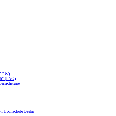
 (BGW)
eit“ (PAG)
lversicherung
mon Hochschule Berlin