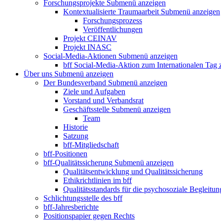
Forschungsprojekte
Submenü anzeigen
Kontextualisierte Traumaarbeit
Submenü anzeigen
Forschungsprozess
Veröffentlichungen
Projekt CEINAV
Projekt INASC
Social-Media-Aktionen
Submenü anzeigen
bff Social-Media-Aktion zum Internationalen Tag
Über uns
Submenü anzeigen
Der Bundesverband
Submenü anzeigen
Ziele und Aufgaben
Vorstand und Verbandsrat
Geschäftsstelle
Submenü anzeigen
Team
Historie
Satzung
bff-Mitgliedschaft
bff-Positionen
bff-Qualitätssicherung
Submenü anzeigen
Qualitätsentwicklung und Qualitätssicherung
Ethikrichtlinien im bff
Qualitätsstandards für die psychosoziale Begleitun
Schlichtungsstelle des bff
bff-Jahresberichte
Positionspapier gegen Rechts