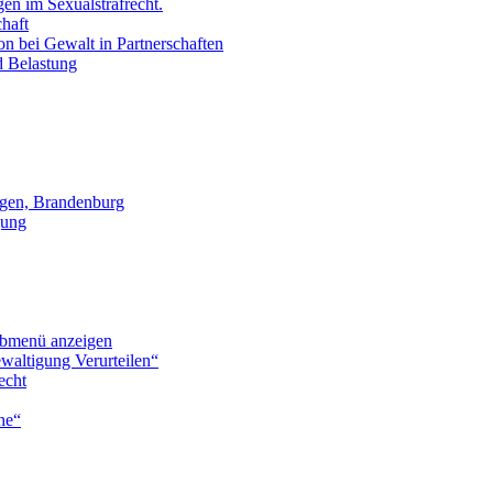
en im Sexualstrafrecht.
chaft
on bei Gewalt in Partnerschaften
d Belastung
gen, Brandenburg
gung
bmenü anzeigen
waltigung Verurteilen“
echt
he“