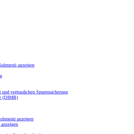
Submenü anzeigen
n
g und vertraulichen Spurensicherung
te (DIMR)
ubmenü anzeigen
anzeigen