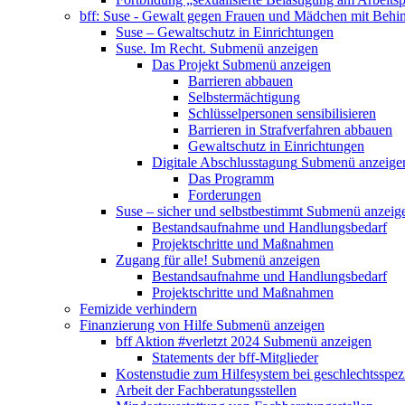
bff: Suse - Gewalt gegen Frauen und Mädchen mit Behi
Suse – Gewaltschutz in Einrichtungen
Suse. Im Recht.
Submenü anzeigen
Das Projekt
Submenü anzeigen
Barrieren abbauen
Selbstermächtigung
Schlüsselpersonen sensibilisieren
Barrieren in Strafverfahren abbauen
Gewaltschutz in Einrichtungen
Digitale Abschlusstagung
Submenü anzeige
Das Programm
Forderungen
Suse – sicher und selbstbestimmt
Submenü anzeig
Bestandsaufnahme und Handlungsbedarf
Projektschritte und Maßnahmen
Zugang für alle!
Submenü anzeigen
Bestandsaufnahme und Handlungsbedarf
Projektschritte und Maßnahmen
Femizide verhindern
Finanzierung von Hilfe
Submenü anzeigen
bff Aktion #verletzt 2024
Submenü anzeigen
Statements der bff-Mitglieder
Kostenstudie zum Hilfesystem bei geschlechtsspez
Arbeit der Fachberatungsstellen