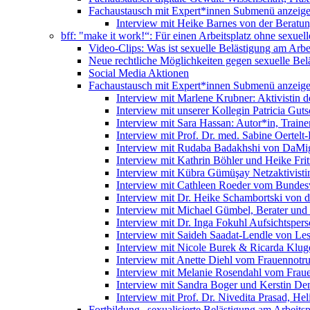
Fachaustausch mit Expert*innen
Submenü anzeig
Interview mit Heike Barnes von der Beratu
bff: "make it work!“: Für einen Arbeitsplatz ohne sexue
Video-Clips: Was ist sexuelle Belästigung am Arbe
Neue rechtliche Möglichkeiten gegen sexuelle Bel
Social Media Aktionen
Fachaustausch mit Expert*innen
Submenü anzeig
Interview mit Marlene Krubner: Aktivistin d
Interview mit unserer Kollegin Patricia Gut
Interview mit Sara Hassan: Autor*in, Trainer
Interview mit Prof. Dr. med. Sabine Oertelt-
Interview mit Rudaba Badakhshi von DaMig
Interview mit Kathrin Böhler und Heike Frit
Interview mit Kübra Gümüşay Netzaktivistin
Interview mit Cathleen Roeder vom Bundes
Interview mit Dr. Heike Schambortski von 
Interview mit Michael Gümbel, Berater und
Interview mit Dr. Inga Fokuhl Aufsichtspers
Interview mit Saideh Saadat-Lendle von L
Interview mit Nicole Burek & Ricarda Klug
Interview mit Anette Diehl vom Frauennotr
Interview mit Melanie Rosendahl vom Fraue
Interview mit Sandra Boger und Kerstin Dem
Interview mit Prof. Dr. Nivedita Prasad, H
Fortbildung „sexualisierte Belästigung am Arbeitsp