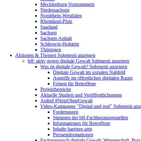
Mecklenburg-Vorpommern
Niedersachsen
Nordrhein-Westfalen
Rheinland-Pfalz
Saarland
Sachsen
Sachsen-Anhalt
Schleswig-Holstein
Thüringen
Aktionen & Themen
Submenü anzeigen
bff: aktiv gegen digitale Gewalt
Submenü anzeigen
Was ist digitale Gewalt?
Submenü anzeigen
Digitale Gewalt im sozialen Nahfeld
Angriffe im öffentlichen digitalen Raum
Folgen für Betroffene
Projektbereiche
Aktuelle Studien und Veröffentlichungen
Aufruf #NetzOhneGewalt
Video-Kampagne "Digital und real"
Submenü anz
Forderungen
Stimmen der bff-Fachberatungsstellen
Informationen für Betroffene
Inhalte barriere-arm
Presseinformationen
Fachaustausch digitale Gewalt: Wissenschaft, Prax