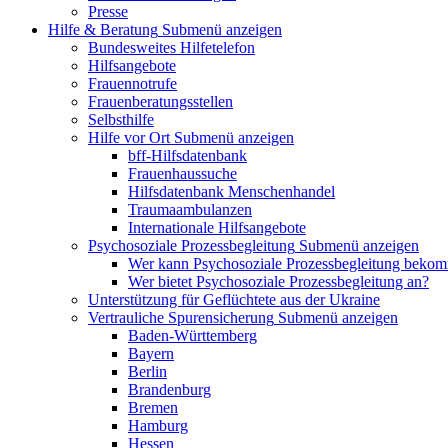
Presse
Hilfe & Beratung
Submenü anzeigen
Bundesweites Hilfetelefon
Hilfsangebote
Frauennotrufe
Frauenberatungsstellen
Selbsthilfe
Hilfe vor Ort
Submenü anzeigen
bff-Hilfsdatenbank
Frauenhaussuche
Hilfsdatenbank Menschenhandel
Traumaambulanzen
Internationale Hilfsangebote
Psychosoziale Prozessbegleitung
Submenü anzeigen
Wer kann Psychosoziale Prozessbegleitung beko
Wer bietet Psychosoziale Prozessbegleitung an?
Unterstützung für Geflüchtete aus der Ukraine
Vertrauliche Spurensicherung
Submenü anzeigen
Baden-Württemberg
Bayern
Berlin
Brandenburg
Bremen
Hamburg
Hessen