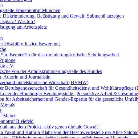
en
ngsstelle Frauennotruf München
lle Diskriminierung, Belästigung und Gewalt!
Submenü anzeigen
itsplatz? Was tun?
ästigung am Arbeitsplatz
en
er Disability Justice Bewegung
sche
*in, Berater*in für diskriminierungskritische Schulungsarbeit
Prigione
ra e.V.
zsche von der Antidiskriminierungsstelle des Bundes
, Autorin und Journalistin
verband mittelständische Wirtschaft (BVMW)
der Berufsgenossenschaft für Gesundheitsdienst und Wohlfahrtspflege
 Leiter der Hamburger Beratungsstelle „Perspektive Arbeit & Gesundh
on für Arbeitssicherheit und Gender-Expertin für die gesetzliche Unfal
esMigraS
e
uf Mainz
nnotruf Bielefeld
uth aus dem Projekt „aktiv gegen digitale Gewalt“
elin Yakut und Kathrin Blaha von der Beschwerdestelle der Alice Salo
latz – Diskriminierungskritisch erkennen, reflektieren und handeln“