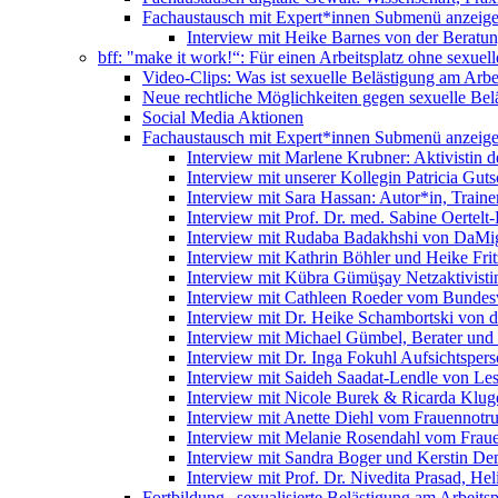
Fachaustausch mit Expert*innen
Submenü anzeig
Interview mit Heike Barnes von der Beratu
bff: "make it work!“: Für einen Arbeitsplatz ohne sexue
Video-Clips: Was ist sexuelle Belästigung am Arbe
Neue rechtliche Möglichkeiten gegen sexuelle Bel
Social Media Aktionen
Fachaustausch mit Expert*innen
Submenü anzeig
Interview mit Marlene Krubner: Aktivistin d
Interview mit unserer Kollegin Patricia Gut
Interview mit Sara Hassan: Autor*in, Trainer
Interview mit Prof. Dr. med. Sabine Oertelt-
Interview mit Rudaba Badakhshi von DaMig
Interview mit Kathrin Böhler und Heike Frit
Interview mit Kübra Gümüşay Netzaktivistin
Interview mit Cathleen Roeder vom Bundes
Interview mit Dr. Heike Schambortski von 
Interview mit Michael Gümbel, Berater und
Interview mit Dr. Inga Fokuhl Aufsichtspers
Interview mit Saideh Saadat-Lendle von L
Interview mit Nicole Burek & Ricarda Klug
Interview mit Anette Diehl vom Frauennotr
Interview mit Melanie Rosendahl vom Fraue
Interview mit Sandra Boger und Kerstin Dem
Interview mit Prof. Dr. Nivedita Prasad, H
Fortbildung „sexualisierte Belästigung am Arbeitsp