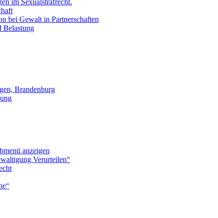
en im Sexualstrafrecht.
chaft
on bei Gewalt in Partnerschaften
d Belastung
gen, Brandenburg
gung
bmenü anzeigen
waltigung Verurteilen“
echt
he“