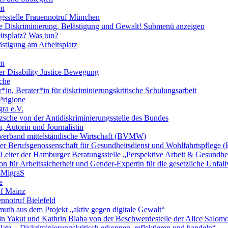
en
ngsstelle Frauennotruf München
lle Diskriminierung, Belästigung und Gewalt!
Submenü anzeigen
itsplatz? Was tun?
ästigung am Arbeitsplatz
en
er Disability Justice Bewegung
sche
*in, Berater*in für diskriminierungskritische Schulungsarbeit
Prigione
ra e.V.
zsche von der Antidiskriminierungsstelle des Bundes
, Autorin und Journalistin
verband mittelständische Wirtschaft (BVMW)
der Berufsgenossenschaft für Gesundheitsdienst und Wohlfahrtspflege
 Leiter der Hamburger Beratungsstelle „Perspektive Arbeit & Gesundh
on für Arbeitssicherheit und Gender-Expertin für die gesetzliche Unfal
esMigraS
e
uf Mainz
nnotruf Bielefeld
uth aus dem Projekt „aktiv gegen digitale Gewalt“
elin Yakut und Kathrin Blaha von der Beschwerdestelle der Alice Salo
latz – Diskriminierungskritisch erkennen, reflektieren und handeln“