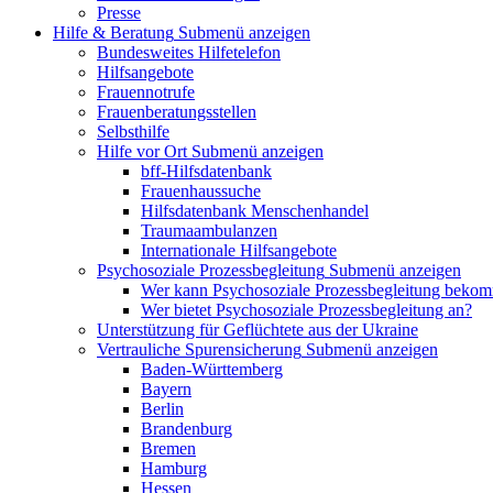
Presse
Hilfe & Beratung
Submenü anzeigen
Bundesweites Hilfetelefon
Hilfsangebote
Frauennotrufe
Frauenberatungsstellen
Selbsthilfe
Hilfe vor Ort
Submenü anzeigen
bff-Hilfsdatenbank
Frauenhaussuche
Hilfsdatenbank Menschenhandel
Traumaambulanzen
Internationale Hilfsangebote
Psychosoziale Prozessbegleitung
Submenü anzeigen
Wer kann Psychosoziale Prozessbegleitung beko
Wer bietet Psychosoziale Prozessbegleitung an?
Unterstützung für Geflüchtete aus der Ukraine
Vertrauliche Spurensicherung
Submenü anzeigen
Baden-Württemberg
Bayern
Berlin
Brandenburg
Bremen
Hamburg
Hessen