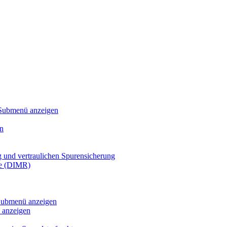
Submenü anzeigen
n
g und vertraulichen Spurensicherung
te (DIMR)
ubmenü anzeigen
anzeigen