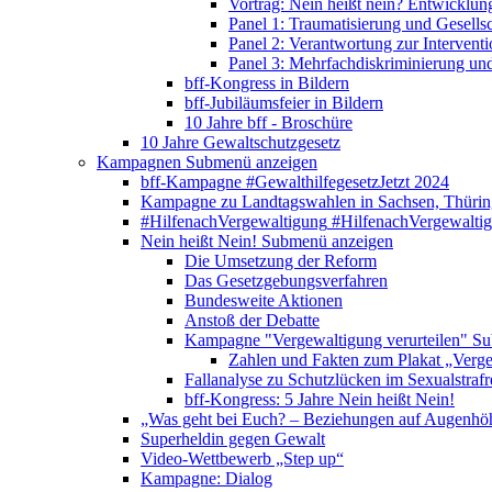
Vortrag: Nein heißt nein? Entwicklung
Panel 1: Traumatisierung und Gesells
Panel 2: Verantwortung zur Interventi
Panel 3: Mehrfachdiskriminierung un
bff-Kongress in Bildern
bff-Jubiläumsfeier in Bildern
10 Jahre bff - Broschüre
10 Jahre Gewaltschutzgesetz
Kampagnen
Submenü anzeigen
bff-Kampagne #GewalthilfegesetzJetzt 2024
Kampagne zu Landtagswahlen in Sachsen, Thürin
#HilfenachVergewaltigung
#HilfenachVergewalti
Nein heißt Nein!
Submenü anzeigen
Die Umsetzung der Reform
Das Gesetzgebungsverfahren
Bundesweite Aktionen
Anstoß der Debatte
Kampagne "Vergewaltigung verurteilen"
Su
Zahlen und Fakten zum Plakat „Verge
Fallanalyse zu Schutzlücken im Sexualstrafr
bff-Kongress: 5 Jahre Nein heißt Nein!
„Was geht bei Euch? – Beziehungen auf Augenhö
Superheldin gegen Gewalt
Video-Wettbewerb „Step up“
Kampagne: Dialog