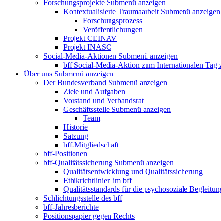
Forschungsprojekte
Submenü anzeigen
Kontextualisierte Traumaarbeit
Submenü anzeigen
Forschungsprozess
Veröffentlichungen
Projekt CEINAV
Projekt INASC
Social-Media-Aktionen
Submenü anzeigen
bff Social-Media-Aktion zum Internationalen Tag
Über uns
Submenü anzeigen
Der Bundesverband
Submenü anzeigen
Ziele und Aufgaben
Vorstand und Verbandsrat
Geschäftsstelle
Submenü anzeigen
Team
Historie
Satzung
bff-Mitgliedschaft
bff-Positionen
bff-Qualitätssicherung
Submenü anzeigen
Qualitätsentwicklung und Qualitätssicherung
Ethikrichtlinien im bff
Qualitätsstandards für die psychosoziale Begleitun
Schlichtungsstelle des bff
bff-Jahresberichte
Positionspapier gegen Rechts