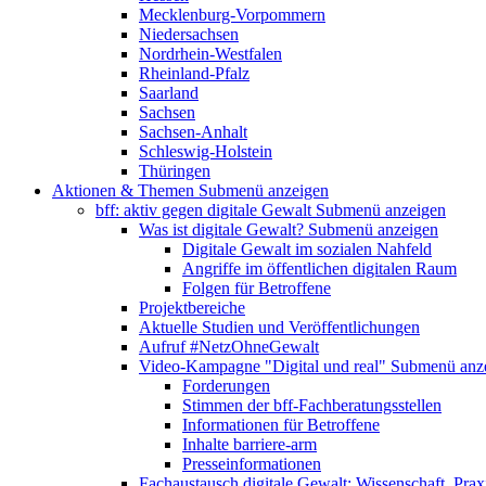
Mecklenburg-Vorpommern
Niedersachsen
Nordrhein-Westfalen
Rheinland-Pfalz
Saarland
Sachsen
Sachsen-Anhalt
Schleswig-Holstein
Thüringen
Aktionen & Themen
Submenü anzeigen
bff: aktiv gegen digitale Gewalt
Submenü anzeigen
Was ist digitale Gewalt?
Submenü anzeigen
Digitale Gewalt im sozialen Nahfeld
Angriffe im öffentlichen digitalen Raum
Folgen für Betroffene
Projektbereiche
Aktuelle Studien und Veröffentlichungen
Aufruf #NetzOhneGewalt
Video-Kampagne "Digital und real"
Submenü anz
Forderungen
Stimmen der bff-Fachberatungsstellen
Informationen für Betroffene
Inhalte barriere-arm
Presseinformationen
Fachaustausch digitale Gewalt: Wissenschaft, Prax