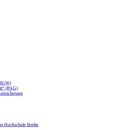
 (BGW)
eit“ (PAG)
lversicherung
mon Hochschule Berlin