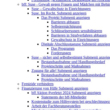
bff: Suse - Gewalt gegen Frauen und Mädchen mit Behi
Suse – Gewaltschutz in Einrichtungen
Suse. Im Recht.
Submenü anzeigen
Das Projekt
Submenü anzeigen
Barrieren abbauen
Selbstermächtigung
Schlüsselpersonen sensibilisieren
Barrieren in Strafverfahren abbauen
Gewaltschutz in Einrichtungen
Digitale Abschlusstagung
Submenü anzeige
Das Programm
Forderungen
Suse – sicher und selbstbestimmt
Submenü anzeig
Bestandsaufnahme und Handlungsbedarf
Projektschritte und Maßnahmen
Zugang für alle!
Submenü anzeigen
Bestandsaufnahme und Handlungsbedarf
Projektschritte und Maßnahmen
Femizide verhindern
Finanzierung von Hilfe
Submenü anzeigen
bff Aktion #verletzt 2024
Submenü anzeigen
Statements der bff-Mitglieder
Kostenstudie zum Hilfesystem bei geschlechtsspez
Arbeit der Fachberatungsstellen