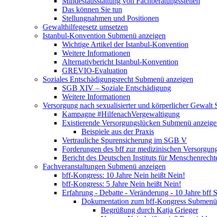
Mindestausstattung von Fachberatungsstellen
Das können Sie tun
Stellungnahmen und Positionen
Gewalthilfegesetz umsetzen
Istanbul-Konvention
Submenü anzeigen
Wichtige Artikel der Istanbul-Konvention
Weitere Informationen
Alternativbericht Istanbul-Konvention
GREVIO-Evaluation
Soziales Entschädigungsrecht
Submenü anzeigen
SGB XIV – Soziale Entschädigung
Weitere Informationen
Versorgung nach sexualisierter und körperlicher Gewalt
Kampagne #HilfenachVergewaltigung
Existierende Versorgungslücken
Submenü anzeige
Beispiele aus der Praxis
Vertrauliche Spurensicherung im SGB V
Forderungen des bff zur medizinischen Versorgun
Bericht des Deutschen Instituts für Menschenrech
Fachveranstaltungen
Submenü anzeigen
bff-Kongress: 10 Jahre Nein heißt Nein!
bff-Kongress: 5 Jahre Nein heißt Nein!
Erfahrung - Debatte - Veränderung - 10 Jahre bff
S
Dokumentation zum bff-Kongress
Submenü 
Begrüßung durch Katja Grieger