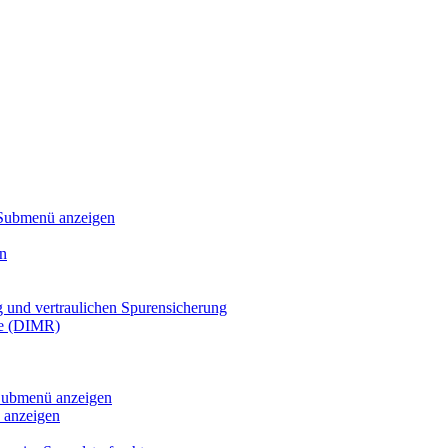
Submenü anzeigen
n
g und vertraulichen Spurensicherung
te (DIMR)
ubmenü anzeigen
anzeigen