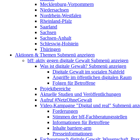
Mecklenburg-Vorpommern
Niedersachsen
Nordrhein-Westfalen
Rheinland-Pfalz
Saarland
Sachsen
Sachsen-Anhalt
Schleswig-Holstein
Thüringen
Aktionen & Themen
Submenü anzeigen
bff: aktiv gegen digitale Gewalt
Submenü anzeigen
Was ist digitale Gewalt?
Submenü anzeigen
Digitale Gewalt im sozialen Nahfeld
Angriffe im öffentlichen digitalen Raum
Folgen für Betroffene
Projektbereiche
Aktuelle Studien und Veröffentlichungen
Aufruf #NetzOhneGewalt
Video-Kampagne "Digital und real"
Submenü anz
Forderungen
Stimmen der bff-Fachberatungsstellen
Informationen für Betroffene
Inhalte barriere-arm
Presseinformationen
Fachaustausch digitale Gewalt: Wissenschaft, Prax