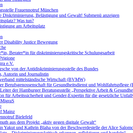
en
ngsstelle Frauennotruf München
lle Diskriminierung, Belästigung und Gewalt!
Submenü anzeigen
itsplatz? Was tun?
ästigung am Arbeitsplatz
en
er Disability Justice Bewegung
sche
*in, Berater*in für diskriminierungskritische Schulungsarbeit
Prigione
ra e.V.
zsche von der Antidiskriminierungsstelle des Bundes
, Autorin und Journalistin
verband mittelständische Wirtschaft (BVMW)
der Berufsgenossenschaft für Gesundheitsdienst und Wohlfahrtspflege
 Leiter der Hamburger Beratungsstelle „Perspektive Arbeit & Gesundh
on für Arbeitssicherheit und Gender-Expertin für die gesetzliche Unfal
esMigraS
e
uf Mainz
nnotruf Bielefeld
uth aus dem Projekt „aktiv gegen digitale Gewalt“
elin Yakut und Kathrin Blaha von der Beschwerdestelle der Alice Salo
latz – Diskriminierungskritisch erkennen, reflektieren und handeln“