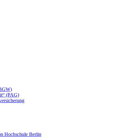
 (BGW)
eit“ (PAG)
lversicherung
mon Hochschule Berlin