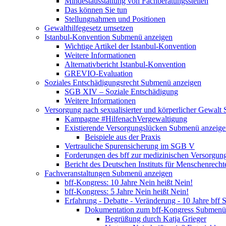
Mindestausstattung von Fachberatungsstellen
Das können Sie tun
Stellungnahmen und Positionen
Gewalthilfegesetz umsetzen
Istanbul-Konvention
Submenü anzeigen
Wichtige Artikel der Istanbul-Konvention
Weitere Informationen
Alternativbericht Istanbul-Konvention
GREVIO-Evaluation
Soziales Entschädigungsrecht
Submenü anzeigen
SGB XIV – Soziale Entschädigung
Weitere Informationen
Versorgung nach sexualisierter und körperlicher Gewalt
Kampagne #HilfenachVergewaltigung
Existierende Versorgungslücken
Submenü anzeige
Beispiele aus der Praxis
Vertrauliche Spurensicherung im SGB V
Forderungen des bff zur medizinischen Versorgun
Bericht des Deutschen Instituts für Menschenrech
Fachveranstaltungen
Submenü anzeigen
bff-Kongress: 10 Jahre Nein heißt Nein!
bff-Kongress: 5 Jahre Nein heißt Nein!
Erfahrung - Debatte - Veränderung - 10 Jahre bff
S
Dokumentation zum bff-Kongress
Submenü 
Begrüßung durch Katja Grieger