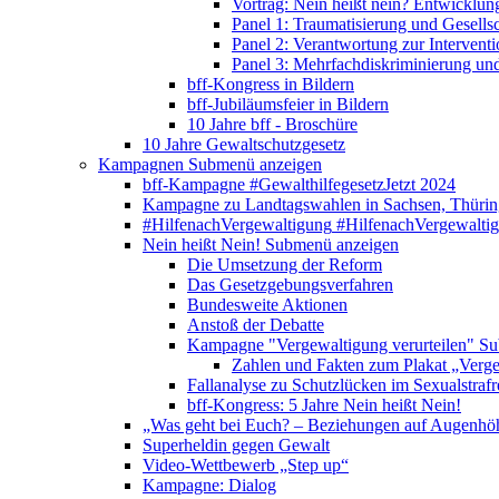
Vortrag: Nein heißt nein? Entwicklung
Panel 1: Traumatisierung und Gesells
Panel 2: Verantwortung zur Interventi
Panel 3: Mehrfachdiskriminierung un
bff-Kongress in Bildern
bff-Jubiläumsfeier in Bildern
10 Jahre bff - Broschüre
10 Jahre Gewaltschutzgesetz
Kampagnen
Submenü anzeigen
bff-Kampagne #GewalthilfegesetzJetzt 2024
Kampagne zu Landtagswahlen in Sachsen, Thürin
#HilfenachVergewaltigung
#HilfenachVergewalti
Nein heißt Nein!
Submenü anzeigen
Die Umsetzung der Reform
Das Gesetzgebungsverfahren
Bundesweite Aktionen
Anstoß der Debatte
Kampagne "Vergewaltigung verurteilen"
Su
Zahlen und Fakten zum Plakat „Verge
Fallanalyse zu Schutzlücken im Sexualstrafr
bff-Kongress: 5 Jahre Nein heißt Nein!
„Was geht bei Euch? – Beziehungen auf Augenhö
Superheldin gegen Gewalt
Video-Wettbewerb „Step up“
Kampagne: Dialog