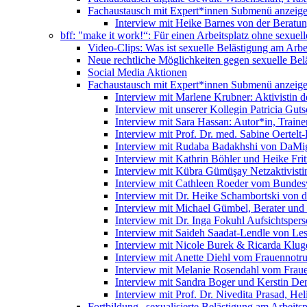
Fachaustausch mit Expert*innen
Submenü anzeig
Interview mit Heike Barnes von der Beratu
bff: "make it work!“: Für einen Arbeitsplatz ohne sexue
Video-Clips: Was ist sexuelle Belästigung am Arbe
Neue rechtliche Möglichkeiten gegen sexuelle Bel
Social Media Aktionen
Fachaustausch mit Expert*innen
Submenü anzeig
Interview mit Marlene Krubner: Aktivistin d
Interview mit unserer Kollegin Patricia Gut
Interview mit Sara Hassan: Autor*in, Trainer
Interview mit Prof. Dr. med. Sabine Oertelt-
Interview mit Rudaba Badakhshi von DaMig
Interview mit Kathrin Böhler und Heike Frit
Interview mit Kübra Gümüşay Netzaktivistin
Interview mit Cathleen Roeder vom Bundes
Interview mit Dr. Heike Schambortski von 
Interview mit Michael Gümbel, Berater und
Interview mit Dr. Inga Fokuhl Aufsichtspers
Interview mit Saideh Saadat-Lendle von L
Interview mit Nicole Burek & Ricarda Klug
Interview mit Anette Diehl vom Frauennotr
Interview mit Melanie Rosendahl vom Fraue
Interview mit Sandra Boger und Kerstin Dem
Interview mit Prof. Dr. Nivedita Prasad, H
Fortbildung „sexualisierte Belästigung am Arbeitsp