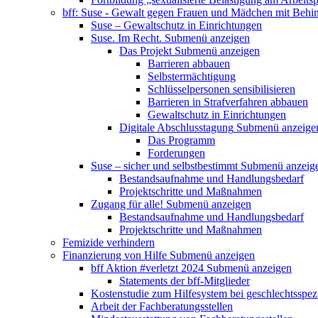
bff: Suse - Gewalt gegen Frauen und Mädchen mit Behi
Suse – Gewaltschutz in Einrichtungen
Suse. Im Recht.
Submenü anzeigen
Das Projekt
Submenü anzeigen
Barrieren abbauen
Selbstermächtigung
Schlüsselpersonen sensibilisieren
Barrieren in Strafverfahren abbauen
Gewaltschutz in Einrichtungen
Digitale Abschlusstagung
Submenü anzeige
Das Programm
Forderungen
Suse – sicher und selbstbestimmt
Submenü anzeig
Bestandsaufnahme und Handlungsbedarf
Projektschritte und Maßnahmen
Zugang für alle!
Submenü anzeigen
Bestandsaufnahme und Handlungsbedarf
Projektschritte und Maßnahmen
Femizide verhindern
Finanzierung von Hilfe
Submenü anzeigen
bff Aktion #verletzt 2024
Submenü anzeigen
Statements der bff-Mitglieder
Kostenstudie zum Hilfesystem bei geschlechtsspez
Arbeit der Fachberatungsstellen