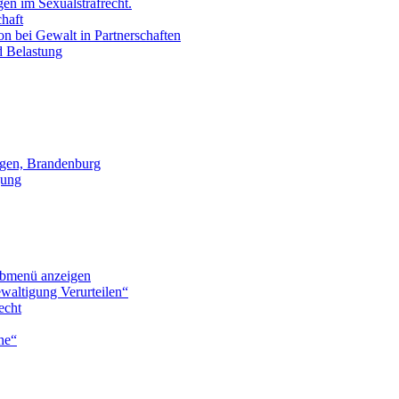
en im Sexualstrafrecht.
chaft
on bei Gewalt in Partnerschaften
d Belastung
gen, Brandenburg
gung
bmenü anzeigen
waltigung Verurteilen“
echt
he“