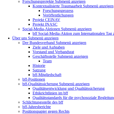
Forschungsprojekte
Submenü anzeigen
Kontextualisierte Traumaarbeit
Submenü anzeigen
Forschungsprozess
Veröffentlichungen
Projekt CEINAV
Projekt INASC
Social-Media-Aktionen
Submenü anzeigen
bff Social-Media-Aktion zum Internationalen Tag
Über uns
Submenü anzeigen
Der Bundesverband
Submenü anzeigen
Ziele und Aufgaben
Vorstand und Verbandsrat
Geschäftsstelle
Submenü anzeigen
Team
Historie
Satzung
bff-Mitgliedschaft
bff-Positionen
bff-Qualitätssicherung
Submenü anzeigen
Qualitätsentwicklung und Qualitätssicherung
Ethikrichtlinien im bff
Qualitätsstandards für die psychosoziale Begleitun
Schlichtungsstelle des bff
bff-Jahresberichte
Positionspapier gegen Rechts