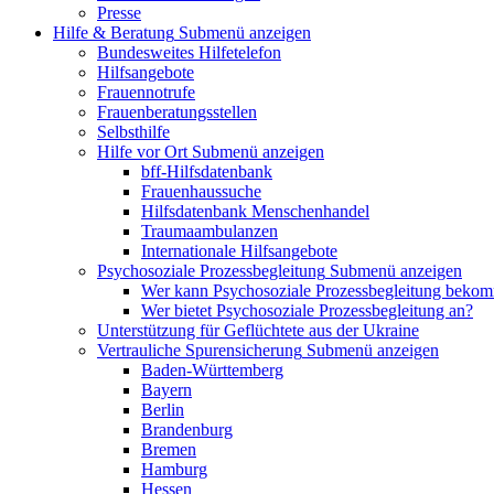
Presse
Hilfe & Beratung
Submenü anzeigen
Bundesweites Hilfetelefon
Hilfsangebote
Frauennotrufe
Frauenberatungsstellen
Selbsthilfe
Hilfe vor Ort
Submenü anzeigen
bff-Hilfsdatenbank
Frauenhaussuche
Hilfsdatenbank Menschenhandel
Traumaambulanzen
Internationale Hilfsangebote
Psychosoziale Prozessbegleitung
Submenü anzeigen
Wer kann Psychosoziale Prozessbegleitung beko
Wer bietet Psychosoziale Prozessbegleitung an?
Unterstützung für Geflüchtete aus der Ukraine
Vertrauliche Spurensicherung
Submenü anzeigen
Baden-Württemberg
Bayern
Berlin
Brandenburg
Bremen
Hamburg
Hessen