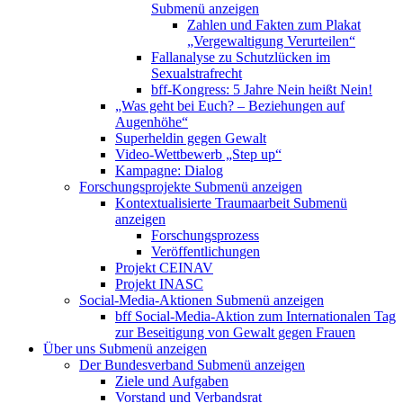
Submenü anzeigen
Zahlen und Fakten zum Plakat
„Vergewaltigung Verurteilen“
Fallanalyse zu Schutzlücken im
Sexualstrafrecht
bff-Kongress: 5 Jahre Nein heißt Nein!
„Was geht bei Euch? – Beziehungen auf
Augenhöhe“
Superheldin gegen Gewalt
Video-Wettbewerb „Step up“
Kampagne: Dialog
Forschungsprojekte
Submenü anzeigen
Kontextualisierte Traumaarbeit
Submenü
anzeigen
Forschungsprozess
Veröffentlichungen
Projekt CEINAV
Projekt INASC
Social-Media-Aktionen
Submenü anzeigen
bff Social-Media-Aktion zum Internationalen Tag
zur Beseitigung von Gewalt gegen Frauen
Über uns
Submenü anzeigen
Der Bundesverband
Submenü anzeigen
Ziele und Aufgaben
Vorstand und Verbandsrat