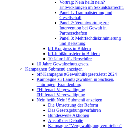
Vortrag: Nein heißt nein?
Entwicklungen im Sexualstrafrecht.
Panel 1: Traumatisierung und
Gesellschaft
Panel 2: Verantwortung zur
Intervention bei Gewalt in
Partnerschaften
Panel 3: Mehrfachdiskriminierung
und Belastung
bff-Kongress in Bildern
bff-Jubiläumsfeier in Bildern
10 Jahre bff - Broschüre
10 Jahre Gewaltschutzgesetz
Kampagnen
Submenü anzeigen
bff-Kampagne #GewalthilfegesetzJetzt 2024
Kampagne zu Landtagswahlen in Sachsen,
Thüringen, Brandenburg
#HilfenachVergewaltigung
#HilfenachVergewaltigung
Nein heißt Nein!
Submenü anzeigen
Die Umsetzung der Reform
Das Gesetzgebungsverfahren
Bundesweite Aktionen
Anstoß der Debatte
Kampagne "Vergewaltigung verurteilen"