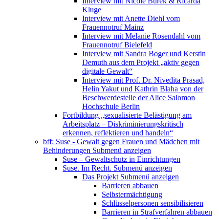
Interview mit Nicole Burek & Ricarda
Kluge
Interview mit Anette Diehl vom
Frauennotruf Mainz
Interview mit Melanie Rosendahl vom
Frauennotruf Bielefeld
Interview mit Sandra Boger und Kerstin
Demuth aus dem Projekt „aktiv gegen
digitale Gewalt“
Interview mit Prof. Dr. Nivedita Prasad,
Helin Yakut und Kathrin Blaha von der
Beschwerdestelle der Alice Salomon
Hochschule Berlin
Fortbildung „sexualisierte Belästigung am
Arbeitsplatz – Diskriminierungskritisch
erkennen, reflektieren und handeln“
bff: Suse - Gewalt gegen Frauen und Mädchen mit
Behinderungen
Submenü anzeigen
Suse – Gewaltschutz in Einrichtungen
Suse. Im Recht.
Submenü anzeigen
Das Projekt
Submenü anzeigen
Barrieren abbauen
Selbstermächtigung
Schlüsselpersonen sensibilisieren
Barrieren in Strafverfahren abbauen