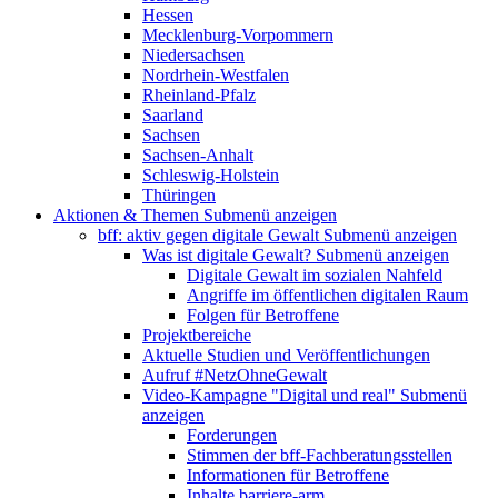
Hessen
Mecklenburg-Vorpommern
Niedersachsen
Nordrhein-Westfalen
Rheinland-Pfalz
Saarland
Sachsen
Sachsen-Anhalt
Schleswig-Holstein
Thüringen
Aktionen & Themen
Submenü anzeigen
bff: aktiv gegen digitale Gewalt
Submenü anzeigen
Was ist digitale Gewalt?
Submenü anzeigen
Digitale Gewalt im sozialen Nahfeld
Angriffe im öffentlichen digitalen Raum
Folgen für Betroffene
Projektbereiche
Aktuelle Studien und Veröffentlichungen
Aufruf #NetzOhneGewalt
Video-Kampagne "Digital und real"
Submenü
anzeigen
Forderungen
Stimmen der bff-Fachberatungsstellen
Informationen für Betroffene
Inhalte barriere-arm