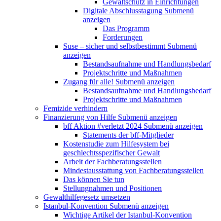
Gewaltschutz in Einrichtungen
Digitale Abschlusstagung
Submenü
anzeigen
Das Programm
Forderungen
Suse – sicher und selbstbestimmt
Submenü
anzeigen
Bestandsaufnahme und Handlungsbedarf
Projektschritte und Maßnahmen
Zugang für alle!
Submenü anzeigen
Bestandsaufnahme und Handlungsbedarf
Projektschritte und Maßnahmen
Femizide verhindern
Finanzierung von Hilfe
Submenü anzeigen
bff Aktion #verletzt 2024
Submenü anzeigen
Statements der bff-Mitglieder
Kostenstudie zum Hilfesystem bei
geschlechtsspezifischer Gewalt
Arbeit der Fachberatungsstellen
Mindestausstattung von Fachberatungsstellen
Das können Sie tun
Stellungnahmen und Positionen
Gewalthilfegesetz umsetzen
Istanbul-Konvention
Submenü anzeigen
Wichtige Artikel der Istanbul-Konvention