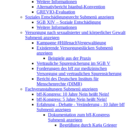
Weitere Informationen
Alternativbericht Istanbul-Konvention
GREVIO-Evaluation
Soziales Entschädigungsrecht
Submenü anzeigen
SGB XIV – Soziale Entschädigung
Weitere Informationen
Versorgung nach sexualisierter und körperlicher Gewalt
Submenü anzeigen
Kampagne #HilfenachVergewaltigung
Existierende Versorgungslücken
Submenü
anzeigen
Beispiele aus der Praxis
Vertrauliche Spurensicherung im SGB V
Forderungen des bff zur medizinischen
Versorgung und vertraulichen Spurensicherung
Bericht des Deutschen Instituts für
Menschenrechte (DIMR)
Fachveranstaltungen
Submenü anzeigen
bff-Kongress: 10 Jahre Nein heißt Nein!
bff-Kongress: 5 Jahre Nein heißt Nein!
Erfahrung - Debatte - Veränderung - 10 Jahre bff
Submenü anzeigen
Dokumentation zum bff-Kongress
Submenü anzeigen
Begrüßung durch Katja Grieger