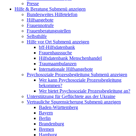
Presse
Hilfe & Beratung
Submenü anzeigen
Bundesweites Hilfetelefon
Hilfsangebote
Frauennotrufe
Frauenberatungsstellen
Selbsthilfe
Hilfe vor Ort
Submenü anzeigen
bff-Hilfsdatenbank
Frauenhaussuche
Hilfsdatenbank Menschenhandel
Traumaambulanzen
Internationale Hilfsangebote
Psychosoziale Prozessbegleitung
Submenü anzeigen
Wer kann Psychosoziale Prozessbegleitung
bekommen?
Wer bietet Psychosoziale Prozessbegleitung an?
Unterstützung für Geflüchtete aus der Ukraine
Vertrauliche Spurensicherung
Submenü anzeigen
Baden-Württemberg
Bayern
Berlin
Brandenburg
Bremen
Hamburg