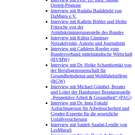
Oertelt-Prigione
Interview mit Rudaba Badakhshi von
DaMigra e.V.
Interview mit Kathrin Böhler und Heike
Fritzsche von der
Antidiskriminierungsstelle des Bundes
Interview mit Kübra Gümüşay
Netzaktivistin, Autorin und Journalistin
Interview mit Cathleen Roeder vom
Bundesverband mittelständische Wirtschaft
(BVMW)
Interview mit Dr. Heike Schambortski von
der Berufsgenossenschaft für
Gesundheitsdienst und Wohlfahrtspflege
(BGW)
Interview mit Michael Gümbel, Berater
und Leiter der Hamburger Beratungsstelle
„Perspektive Arbeit & Gesundheit“ (PAG)
Interview mit Dr. Inga Fokuhl
Aufsichtsperson für Arbeitssicherheit und
Gender-Expertin für die gesetzliche
Unfallversicherung
Interview mit Saideh Saadat-Lendle von
LesMigraS