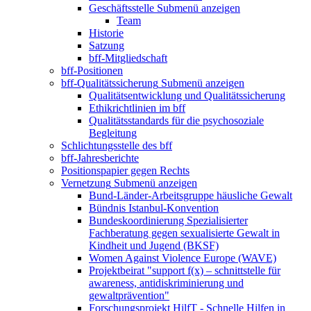
Geschäftsstelle
Submenü anzeigen
Team
Historie
Satzung
bff-Mitgliedschaft
bff-Positionen
bff-Qualitätssicherung
Submenü anzeigen
Qualitätsentwicklung und Qualitätssicherung
Ethikrichtlinien im bff
Qualitätsstandards für die psychosoziale
Begleitung
Schlichtungsstelle des bff
bff-Jahresberichte
Positionspapier gegen Rechts
Vernetzung
Submenü anzeigen
Bund-Länder-Arbeitsgruppe häusliche Gewalt
Bündnis Istanbul-Konvention
Bundeskoordinierung Spezialisierter
Fachberatung gegen sexualisierte Gewalt in
Kindheit und Jugend (BKSF)
Women Against Violence Europe (WAVE)
Projektbeirat "support f(x) – schnittstelle für
awareness, antidiskriminierung und
gewaltprävention"
Forschungsprojekt HilfT - Schnelle Hilfen in