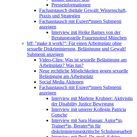
Presseinformationen
Fachaustausch digitale Gewalt: Wissenschaft,
Praxis und Strategien
Fachaustausch mit Expert*innen
Submenü
anzeigen
Interview mit Heike Barnes von der
Beratungsstelle Frauennotruf München
bff: "make it work!“: Für einen Arbeitsplatz ohne
sexuelle Diskriminierung, Belästigung und Gewalt!
Submenü anzeigen
Video-Clips: Was ist sexuelle Belästigung am
Arbeitsplatz? Was tun?
Neue rechtliche Möglichkeiten gegen sexuelle
Belästigung am Arbeitsplatz
Social Media Aktionen
Fachaustausch mit Expert*innen
Submenü
anzeigen
Interview mit Marlene Krubner: Aktivistin
der Disability Justice Bewegung
Interview mit unserer Kollegin Patricia
Gutsche
Interview mit Sara Hassan: Autor*in,
Trainer*in, Berater*in für
diskriminierungskritische Schulungsarbeit
Interview mit Prof. Dr. med. Sabine