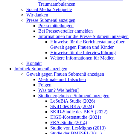
Traumaambulanzen
Social Media Netiquette
Wir danken
Presse
Submenü anzeigen
Pressemitteilungen
Bei Presseverteiler anmelden
Informationen für die Presse
Submenü anzeigen
Hinweise für die Berichterstattung über
Gewalt gegen Frauen und Kinder
Hinweise für die Interviewführung
Weitere Informationen für Medien
Kontakt
Infothek
Submenü anzeigen
Gewalt gegen Frauen
Submenü anzeigen
Merkmale und Tatsachen
Folgen
Was tun? Wie helfen?
Studienergebnisse
Submenü anzeigen
LeSuBiA Studie (2026)
SKiD des BKA (2024)
SKiD-Studie des BKA (2022)
EIGE-Kostenstudie (2021)
FRA-Studie (2014)
Studie von LesMigras (2013)
Studie des BMFSFJ (2011)