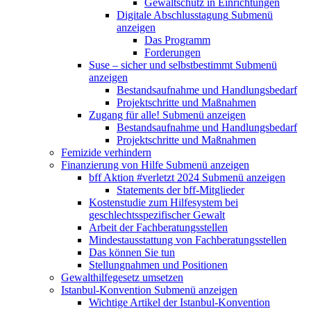
Gewaltschutz in Einrichtungen
Digitale Abschlusstagung
Submenü
anzeigen
Das Programm
Forderungen
Suse – sicher und selbstbestimmt
Submenü
anzeigen
Bestandsaufnahme und Handlungsbedarf
Projektschritte und Maßnahmen
Zugang für alle!
Submenü anzeigen
Bestandsaufnahme und Handlungsbedarf
Projektschritte und Maßnahmen
Femizide verhindern
Finanzierung von Hilfe
Submenü anzeigen
bff Aktion #verletzt 2024
Submenü anzeigen
Statements der bff-Mitglieder
Kostenstudie zum Hilfesystem bei
geschlechtsspezifischer Gewalt
Arbeit der Fachberatungsstellen
Mindestausstattung von Fachberatungsstellen
Das können Sie tun
Stellungnahmen und Positionen
Gewalthilfegesetz umsetzen
Istanbul-Konvention
Submenü anzeigen
Wichtige Artikel der Istanbul-Konvention