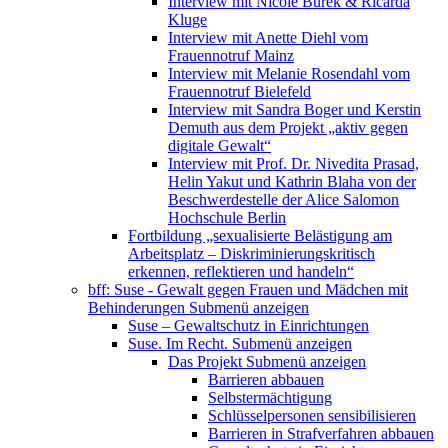
Interview mit Nicole Burek & Ricarda
Kluge
Interview mit Anette Diehl vom
Frauennotruf Mainz
Interview mit Melanie Rosendahl vom
Frauennotruf Bielefeld
Interview mit Sandra Boger und Kerstin
Demuth aus dem Projekt „aktiv gegen
digitale Gewalt“
Interview mit Prof. Dr. Nivedita Prasad,
Helin Yakut und Kathrin Blaha von der
Beschwerdestelle der Alice Salomon
Hochschule Berlin
Fortbildung „sexualisierte Belästigung am
Arbeitsplatz – Diskriminierungskritisch
erkennen, reflektieren und handeln“
bff: Suse - Gewalt gegen Frauen und Mädchen mit
Behinderungen
Submenü anzeigen
Suse – Gewaltschutz in Einrichtungen
Suse. Im Recht.
Submenü anzeigen
Das Projekt
Submenü anzeigen
Barrieren abbauen
Selbstermächtigung
Schlüsselpersonen sensibilisieren
Barrieren in Strafverfahren abbauen