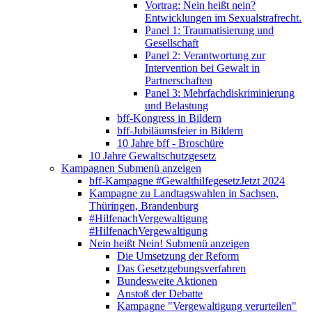
Vortrag: Nein heißt nein?
Entwicklungen im Sexualstrafrecht.
Panel 1: Traumatisierung und
Gesellschaft
Panel 2: Verantwortung zur
Intervention bei Gewalt in
Partnerschaften
Panel 3: Mehrfachdiskriminierung
und Belastung
bff-Kongress in Bildern
bff-Jubiläumsfeier in Bildern
10 Jahre bff - Broschüre
10 Jahre Gewaltschutzgesetz
Kampagnen
Submenü anzeigen
bff-Kampagne #GewalthilfegesetzJetzt 2024
Kampagne zu Landtagswahlen in Sachsen,
Thüringen, Brandenburg
#HilfenachVergewaltigung
#HilfenachVergewaltigung
Nein heißt Nein!
Submenü anzeigen
Die Umsetzung der Reform
Das Gesetzgebungsverfahren
Bundesweite Aktionen
Anstoß der Debatte
Kampagne "Vergewaltigung verurteilen"