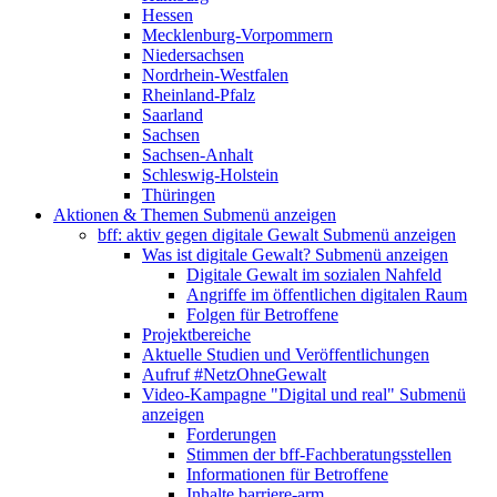
Hessen
Mecklenburg-Vorpommern
Niedersachsen
Nordrhein-Westfalen
Rheinland-Pfalz
Saarland
Sachsen
Sachsen-Anhalt
Schleswig-Holstein
Thüringen
Aktionen & Themen
Submenü anzeigen
bff: aktiv gegen digitale Gewalt
Submenü anzeigen
Was ist digitale Gewalt?
Submenü anzeigen
Digitale Gewalt im sozialen Nahfeld
Angriffe im öffentlichen digitalen Raum
Folgen für Betroffene
Projektbereiche
Aktuelle Studien und Veröffentlichungen
Aufruf #NetzOhneGewalt
Video-Kampagne "Digital und real"
Submenü
anzeigen
Forderungen
Stimmen der bff-Fachberatungsstellen
Informationen für Betroffene
Inhalte barriere-arm