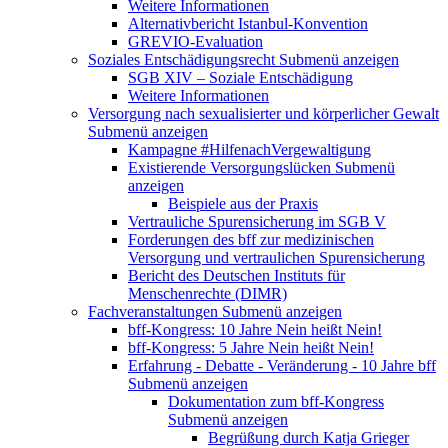
Weitere Informationen
Alternativbericht Istanbul-Konvention
GREVIO-Evaluation
Soziales Entschädigungsrecht
Submenü anzeigen
SGB XIV – Soziale Entschädigung
Weitere Informationen
Versorgung nach sexualisierter und körperlicher Gewalt
Submenü anzeigen
Kampagne #HilfenachVergewaltigung
Existierende Versorgungslücken
Submenü
anzeigen
Beispiele aus der Praxis
Vertrauliche Spurensicherung im SGB V
Forderungen des bff zur medizinischen
Versorgung und vertraulichen Spurensicherung
Bericht des Deutschen Instituts für
Menschenrechte (DIMR)
Fachveranstaltungen
Submenü anzeigen
bff-Kongress: 10 Jahre Nein heißt Nein!
bff-Kongress: 5 Jahre Nein heißt Nein!
Erfahrung - Debatte - Veränderung - 10 Jahre bff
Submenü anzeigen
Dokumentation zum bff-Kongress
Submenü anzeigen
Begrüßung durch Katja Grieger