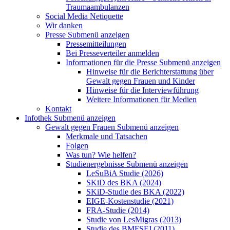
Traumaambulanzen
Social Media Netiquette
Wir danken
Presse
Submenü anzeigen
Pressemitteilungen
Bei Presseverteiler anmelden
Informationen für die Presse
Submenü anzeigen
Hinweise für die Berichterstattung über
Gewalt gegen Frauen und Kinder
Hinweise für die Interviewführung
Weitere Informationen für Medien
Kontakt
Infothek
Submenü anzeigen
Gewalt gegen Frauen
Submenü anzeigen
Merkmale und Tatsachen
Folgen
Was tun? Wie helfen?
Studienergebnisse
Submenü anzeigen
LeSuBiA Studie (2026)
SKiD des BKA (2024)
SKiD-Studie des BKA (2022)
EIGE-Kostenstudie (2021)
FRA-Studie (2014)
Studie von LesMigras (2013)
Studie des BMFSFJ (2011)