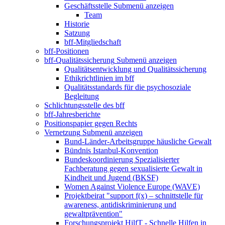
Geschäftsstelle
Submenü anzeigen
Team
Historie
Satzung
bff-Mitgliedschaft
bff-Positionen
bff-Qualitätssicherung
Submenü anzeigen
Qualitätsentwicklung und Qualitätssicherung
Ethikrichtlinien im bff
Qualitätsstandards für die psychosoziale
Begleitung
Schlichtungsstelle des bff
bff-Jahresberichte
Positionspapier gegen Rechts
Vernetzung
Submenü anzeigen
Bund-Länder-Arbeitsgruppe häusliche Gewalt
Bündnis Istanbul-Konvention
Bundeskoordinierung Spezialisierter
Fachberatung gegen sexualisierte Gewalt in
Kindheit und Jugend (BKSF)
Women Against Violence Europe (WAVE)
Projektbeirat "support f(x) – schnittstelle für
awareness, antidiskriminierung und
gewaltprävention"
Forschungsprojekt HilfT - Schnelle Hilfen in