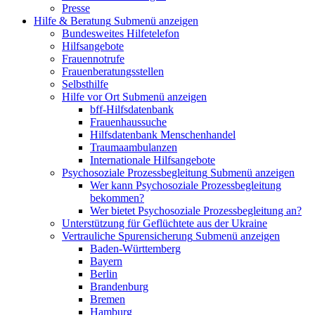
Presse
Hilfe & Beratung
Submenü anzeigen
Bundesweites Hilfetelefon
Hilfsangebote
Frauennotrufe
Frauenberatungsstellen
Selbsthilfe
Hilfe vor Ort
Submenü anzeigen
bff-Hilfsdatenbank
Frauenhaussuche
Hilfsdatenbank Menschenhandel
Traumaambulanzen
Internationale Hilfsangebote
Psychosoziale Prozessbegleitung
Submenü anzeigen
Wer kann Psychosoziale Prozessbegleitung
bekommen?
Wer bietet Psychosoziale Prozessbegleitung an?
Unterstützung für Geflüchtete aus der Ukraine
Vertrauliche Spurensicherung
Submenü anzeigen
Baden-Württemberg
Bayern
Berlin
Brandenburg
Bremen
Hamburg