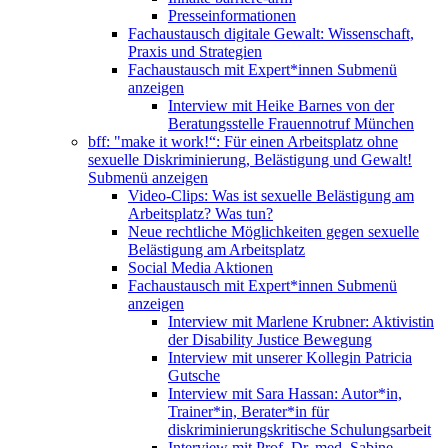
Presseinformationen
Fachaustausch digitale Gewalt: Wissenschaft,
Praxis und Strategien
Fachaustausch mit Expert*innen
Submenü
anzeigen
Interview mit Heike Barnes von der
Beratungsstelle Frauennotruf München
bff: "make it work!“: Für einen Arbeitsplatz ohne
sexuelle Diskriminierung, Belästigung und Gewalt!
Submenü anzeigen
Video-Clips: Was ist sexuelle Belästigung am
Arbeitsplatz? Was tun?
Neue rechtliche Möglichkeiten gegen sexuelle
Belästigung am Arbeitsplatz
Social Media Aktionen
Fachaustausch mit Expert*innen
Submenü
anzeigen
Interview mit Marlene Krubner: Aktivistin
der Disability Justice Bewegung
Interview mit unserer Kollegin Patricia
Gutsche
Interview mit Sara Hassan: Autor*in,
Trainer*in, Berater*in für
diskriminierungskritische Schulungsarbeit
Interview mit Prof. Dr. med. Sabine