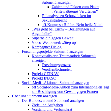
Submenü anzeigen
Zahlen und Fakten zum Plakat
„Vergewaltigung Verurteilen“
Fallanalyse zu Schutzlücken im
Sexualstrafrecht
bff-Kongress: 5 Jahre Nein heißt Nein!
„Was geht bei Euch? – Beziehungen auf
Augenhöhe“
Superheldin gegen Gewalt
Video-Wettbewerb „Step up“
Kampagne: Dialog
Forschungsprojekte
Submenü anzeigen
Kontextualisierte Traumaarbeit
Submenü
anzeigen
Forschungsprozess
Veröffentlichungen
Projekt CEINAV
Projekt INASC
Social-Media-Aktionen
Submenü anzeigen
bff Social-Media-Aktion zum Internationalen Tag
zur Beseitigung von Gewalt gegen Frauen
Über uns
Submenü anzeigen
Der Bundesverband
Submenü anzeigen
Ziele und Aufgaben
Vorstand und Verbandsrat