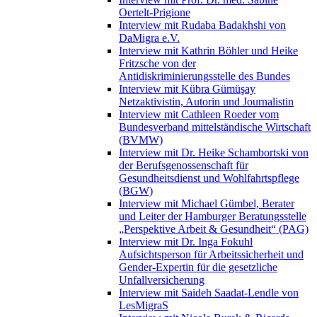
Oertelt-Prigione
Interview mit Rudaba Badakhshi von
DaMigra e.V.
Interview mit Kathrin Böhler und Heike
Fritzsche von der
Antidiskriminierungsstelle des Bundes
Interview mit Kübra Gümüşay
Netzaktivistin, Autorin und Journalistin
Interview mit Cathleen Roeder vom
Bundesverband mittelständische Wirtschaft
(BVMW)
Interview mit Dr. Heike Schambortski von
der Berufsgenossenschaft für
Gesundheitsdienst und Wohlfahrtspflege
(BGW)
Interview mit Michael Gümbel, Berater
und Leiter der Hamburger Beratungsstelle
„Perspektive Arbeit & Gesundheit“ (PAG)
Interview mit Dr. Inga Fokuhl
Aufsichtsperson für Arbeitssicherheit und
Gender-Expertin für die gesetzliche
Unfallversicherung
Interview mit Saideh Saadat-Lendle von
LesMigraS