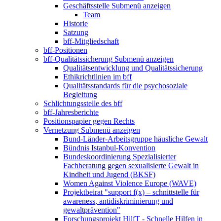
Geschäftsstelle
Submenü anzeigen
Team
Historie
Satzung
bff-Mitgliedschaft
bff-Positionen
bff-Qualitätssicherung
Submenü anzeigen
Qualitätsentwicklung und Qualitätssicherung
Ethikrichtlinien im bff
Qualitätsstandards für die psychosoziale
Begleitung
Schlichtungsstelle des bff
bff-Jahresberichte
Positionspapier gegen Rechts
Vernetzung
Submenü anzeigen
Bund-Länder-Arbeitsgruppe häusliche Gewalt
Bündnis Istanbul-Konvention
Bundeskoordinierung Spezialisierter
Fachberatung gegen sexualisierte Gewalt in
Kindheit und Jugend (BKSF)
Women Against Violence Europe (WAVE)
Projektbeirat "support f(x) – schnittstelle für
awareness, antidiskriminierung und
gewaltprävention"
Forschungsprojekt HilfT - Schnelle Hilfen in