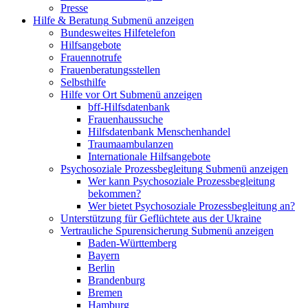
Presse
Hilfe & Beratung
Submenü anzeigen
Bundesweites Hilfetelefon
Hilfsangebote
Frauennotrufe
Frauenberatungsstellen
Selbsthilfe
Hilfe vor Ort
Submenü anzeigen
bff-Hilfsdatenbank
Frauenhaussuche
Hilfsdatenbank Menschenhandel
Traumaambulanzen
Internationale Hilfsangebote
Psychosoziale Prozessbegleitung
Submenü anzeigen
Wer kann Psychosoziale Prozessbegleitung
bekommen?
Wer bietet Psychosoziale Prozessbegleitung an?
Unterstützung für Geflüchtete aus der Ukraine
Vertrauliche Spurensicherung
Submenü anzeigen
Baden-Württemberg
Bayern
Berlin
Brandenburg
Bremen
Hamburg