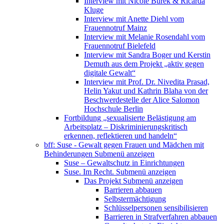
Interview mit Nicole Burek & Ricarda
Kluge
Interview mit Anette Diehl vom
Frauennotruf Mainz
Interview mit Melanie Rosendahl vom
Frauennotruf Bielefeld
Interview mit Sandra Boger und Kerstin
Demuth aus dem Projekt „aktiv gegen
digitale Gewalt“
Interview mit Prof. Dr. Nivedita Prasad,
Helin Yakut und Kathrin Blaha von der
Beschwerdestelle der Alice Salomon
Hochschule Berlin
Fortbildung „sexualisierte Belästigung am
Arbeitsplatz – Diskriminierungskritisch
erkennen, reflektieren und handeln“
bff: Suse - Gewalt gegen Frauen und Mädchen mit
Behinderungen
Submenü anzeigen
Suse – Gewaltschutz in Einrichtungen
Suse. Im Recht.
Submenü anzeigen
Das Projekt
Submenü anzeigen
Barrieren abbauen
Selbstermächtigung
Schlüsselpersonen sensibilisieren
Barrieren in Strafverfahren abbauen