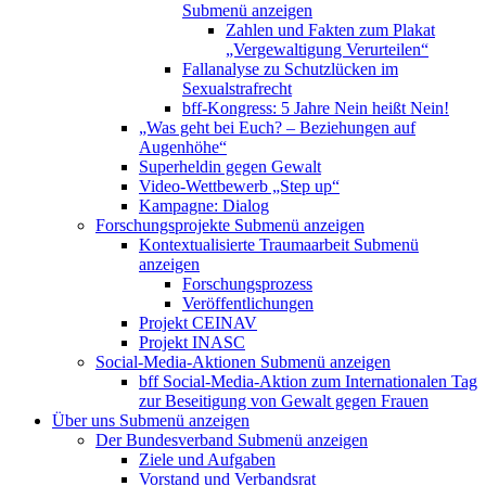
Submenü anzeigen
Zahlen und Fakten zum Plakat
„Vergewaltigung Verurteilen“
Fallanalyse zu Schutzlücken im
Sexualstrafrecht
bff-Kongress: 5 Jahre Nein heißt Nein!
„Was geht bei Euch? – Beziehungen auf
Augenhöhe“
Superheldin gegen Gewalt
Video-Wettbewerb „Step up“
Kampagne: Dialog
Forschungsprojekte
Submenü anzeigen
Kontextualisierte Traumaarbeit
Submenü
anzeigen
Forschungsprozess
Veröffentlichungen
Projekt CEINAV
Projekt INASC
Social-Media-Aktionen
Submenü anzeigen
bff Social-Media-Aktion zum Internationalen Tag
zur Beseitigung von Gewalt gegen Frauen
Über uns
Submenü anzeigen
Der Bundesverband
Submenü anzeigen
Ziele und Aufgaben
Vorstand und Verbandsrat