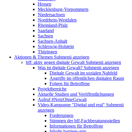
Hessen
Mecklenburg-Vorpommern
Niedersachsen
Nordrhein-Westfalen
Rheinland-Pfalz
Saarland
Sachsen
Sachsen-Anhalt
Schleswig-Holstein
Thüringen
Aktionen & Themen
Submenü anzeigen
bff: aktiv gegen digitale Gewalt
Submenü anzeigen
Was ist digitale Gewalt?
Submenü anzeigen
Digitale Gewalt im sozialen Nahfeld
Angriffe im öffentlichen digitalen Raum
Folgen für Betroffene
Projektbereiche
Aktuelle Studien und Veröffentlichungen
Aufruf #NetzOhneGewalt
Video-Kampagne "Digital und real"
Submenü
anzeigen
Forderungen
Stimmen der bff-Fachberatungsstellen
Informationen für Betroffene
Inhalte barriere-arm