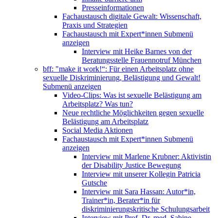
Presseinformationen
Fachaustausch digitale Gewalt: Wissenschaft,
Praxis und Strategien
Fachaustausch mit Expert*innen
Submenü
anzeigen
Interview mit Heike Barnes von der
Beratungsstelle Frauennotruf München
bff: "make it work!“: Für einen Arbeitsplatz ohne
sexuelle Diskriminierung, Belästigung und Gewalt!
Submenü anzeigen
Video-Clips: Was ist sexuelle Belästigung am
Arbeitsplatz? Was tun?
Neue rechtliche Möglichkeiten gegen sexuelle
Belästigung am Arbeitsplatz
Social Media Aktionen
Fachaustausch mit Expert*innen
Submenü
anzeigen
Interview mit Marlene Krubner: Aktivistin
der Disability Justice Bewegung
Interview mit unserer Kollegin Patricia
Gutsche
Interview mit Sara Hassan: Autor*in,
Trainer*in, Berater*in für
diskriminierungskritische Schulungsarbeit
Interview mit Prof. Dr. med. Sabine