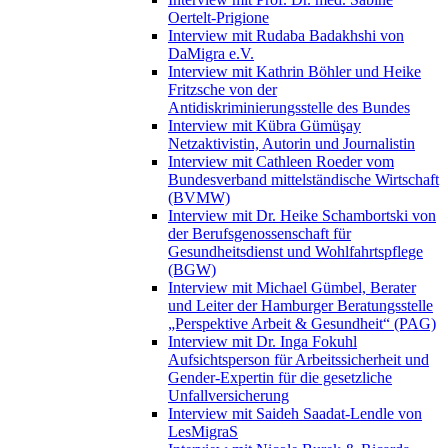
Oertelt-Prigione
Interview mit Rudaba Badakhshi von
DaMigra e.V.
Interview mit Kathrin Böhler und Heike
Fritzsche von der
Antidiskriminierungsstelle des Bundes
Interview mit Kübra Gümüşay
Netzaktivistin, Autorin und Journalistin
Interview mit Cathleen Roeder vom
Bundesverband mittelständische Wirtschaft
(BVMW)
Interview mit Dr. Heike Schambortski von
der Berufsgenossenschaft für
Gesundheitsdienst und Wohlfahrtspflege
(BGW)
Interview mit Michael Gümbel, Berater
und Leiter der Hamburger Beratungsstelle
„Perspektive Arbeit & Gesundheit“ (PAG)
Interview mit Dr. Inga Fokuhl
Aufsichtsperson für Arbeitssicherheit und
Gender-Expertin für die gesetzliche
Unfallversicherung
Interview mit Saideh Saadat-Lendle von
LesMigraS