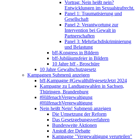
Vortrag: Nein heißt nein?
Entwicklungen im Sexualstrafrecht.
Panel 1: Traumatisierung und
Gesellschaft
Panel 2: Verantwortung zur
Intervention bei Gewalt in
Partnerschaften
Panel 3: Mehrfachdiskriminierung
und Belastung
bff-Kongress in Bildern
bff-Jubiläumsfeier in Bildern
10 Jahre bff - Broschüre
10 Jahre Gewaltschutzgesetz
Kampagnen
Submenü anzeigen
bff-Kampagne #GewalthilfegesetzJetzt 2024
Kampagne zu Landtagswahlen in Sachsen,
Thüringen, Brandenburg
#HilfenachVergewaltigung
#HilfenachVergewaltigung
Nein heißt Nein!
Submenü anzeigen
Die Umsetzung der Reform
Das Gesetzgebungsverfahren
Bundesweite Aktionen
Anstoß der Debatte
Kampagne "Vergewaltigung verurteilen"