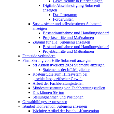
Gewaltschutz in Einrichtungen
Digitale Abschlusstagung
Submenü
anzeigen
Das Programm
Forderungen
Suse – sicher und selbstbestimmt
Submenü
anzeigen
Bestandsaufnahme und Handlungsbedarf
Projektschritte und Maßnahmen
Zugang für alle!
Submenü anzeigen
Bestandsaufnahme und Handlungsbedarf
Projektschritte und Maßnahmen
Femizide verhindern
Finanzierung von Hilfe
Submenü anzeigen
bff Aktion #verletzt 2024
Submenü anzeigen
Statements der bff-Mitglieder
Kostenstudie zum Hilfesystem bei
geschlechtsspezifischer Gewalt
Arbeit der Fachberatungsstellen
Mindestausstattung von Fachberatungsstellen
Das können Sie tun
Stellungnahmen und Positionen
Gewalthilfegesetz umsetzen
Istanbul-Konvention
Submenü anzeigen
Wichtige Artikel der Istanbul-Konvention