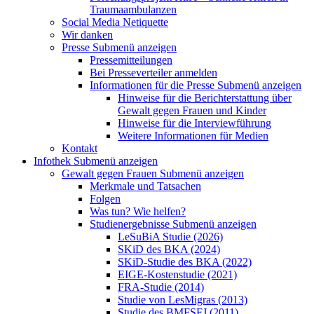
Traumaambulanzen
Social Media Netiquette
Wir danken
Presse
Submenü anzeigen
Pressemitteilungen
Bei Presseverteiler anmelden
Informationen für die Presse
Submenü anzeigen
Hinweise für die Berichterstattung über
Gewalt gegen Frauen und Kinder
Hinweise für die Interviewführung
Weitere Informationen für Medien
Kontakt
Infothek
Submenü anzeigen
Gewalt gegen Frauen
Submenü anzeigen
Merkmale und Tatsachen
Folgen
Was tun? Wie helfen?
Studienergebnisse
Submenü anzeigen
LeSuBiA Studie (2026)
SKiD des BKA (2024)
SKiD-Studie des BKA (2022)
EIGE-Kostenstudie (2021)
FRA-Studie (2014)
Studie von LesMigras (2013)
Studie des BMFSFJ (2011)