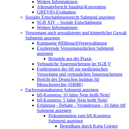
Weitere Informationen
Alternativbericht Istanbul-Konvention
GREVIO-Evaluation
Soziales Entschädigungsrecht
Submenü anzeigen
SGB XIV – Soziale Entschädigung
Weitere Informationen
Versorgung nach sexualisierter und körperlicher Gewalt
Submenü anzeigen
Kampagne #HilfenachVergewaltigung
Existierende Versorgungslücken
Submenü
anzeigen
Beispiele aus der Praxis
Vertrauliche Spurensicherung im SGB V
Forderungen des bff zur medizinischen
Versorgung und vertraulichen Spurensicherung
Bericht des Deutschen Instituts für
Menschenrechte (DIMR)
Fachveranstaltungen
Submenü anzeigen
bff-Kongress: 10 Jahre Nein heißt Nein!
bff-Kongress: 5 Jahre Nein heißt Nein!
Erfahrung - Debatte - Veränderung - 10 Jahre bff
Submenü anzeigen
Dokumentation zum bff-Kongress
Submenü anzeigen
Begrüßung durch Katja Grieger