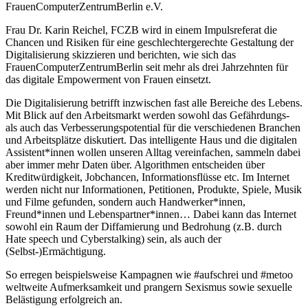
FrauenComputerZentrumBerlin e.V.
Frau Dr. Karin Reichel, FCZB wird in einem Impulsreferat die
Chancen und Risiken für eine geschlechtergerechte Gestaltung der
Digitalisierung skizzieren und berichten, wie sich das
FrauenComputerZentrumBerlin seit mehr als drei Jahrzehnten für
das digitale Empowerment von Frauen einsetzt.
Die Digitalisierung betrifft inzwischen fast alle Bereiche des Lebens.
Mit Blick auf den Arbeitsmarkt werden sowohl das Gefährdungs-
als auch das Verbesserungspotential für die verschiedenen Branchen
und Arbeitsplätze diskutiert. Das intelligente Haus und die digitalen
Assistent*innen wollen unseren Alltag vereinfachen, sammeln dabei
aber immer mehr Daten über. Algorithmen entscheiden über
Kreditwürdigkeit, Jobchancen, Informationsflüsse etc. Im Internet
werden nicht nur Informationen, Petitionen, Produkte, Spiele, Musik
und Filme gefunden, sondern auch Handwerker*innen,
Freund*innen und Lebenspartner*innen… Dabei kann das Internet
sowohl ein Raum der Diffamierung und Bedrohung (z.B. durch
Hate speech und Cyberstalking) sein, als auch der
(Selbst-)Ermächtigung.
So erregen beispielsweise Kampagnen wie #aufschrei und #metoo
weltweite Aufmerksamkeit und prangern Sexismus sowie sexuelle
Belästigung erfolgreich an.