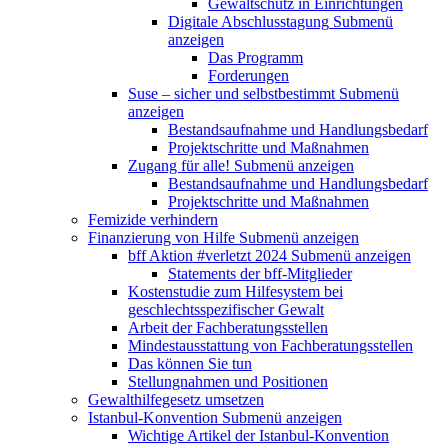
Gewaltschutz in Einrichtungen
Digitale Abschlusstagung
Submenü
anzeigen
Das Programm
Forderungen
Suse – sicher und selbstbestimmt
Submenü
anzeigen
Bestandsaufnahme und Handlungsbedarf
Projektschritte und Maßnahmen
Zugang für alle!
Submenü anzeigen
Bestandsaufnahme und Handlungsbedarf
Projektschritte und Maßnahmen
Femizide verhindern
Finanzierung von Hilfe
Submenü anzeigen
bff Aktion #verletzt 2024
Submenü anzeigen
Statements der bff-Mitglieder
Kostenstudie zum Hilfesystem bei
geschlechtsspezifischer Gewalt
Arbeit der Fachberatungsstellen
Mindestausstattung von Fachberatungsstellen
Das können Sie tun
Stellungnahmen und Positionen
Gewalthilfegesetz umsetzen
Istanbul-Konvention
Submenü anzeigen
Wichtige Artikel der Istanbul-Konvention