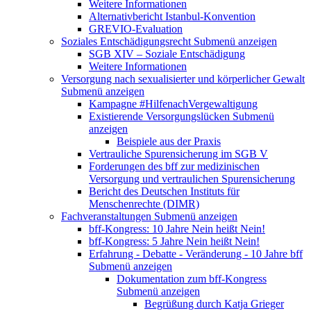
Weitere Informationen
Alternativbericht Istanbul-Konvention
GREVIO-Evaluation
Soziales Entschädigungsrecht
Submenü anzeigen
SGB XIV – Soziale Entschädigung
Weitere Informationen
Versorgung nach sexualisierter und körperlicher Gewalt
Submenü anzeigen
Kampagne #HilfenachVergewaltigung
Existierende Versorgungslücken
Submenü
anzeigen
Beispiele aus der Praxis
Vertrauliche Spurensicherung im SGB V
Forderungen des bff zur medizinischen
Versorgung und vertraulichen Spurensicherung
Bericht des Deutschen Instituts für
Menschenrechte (DIMR)
Fachveranstaltungen
Submenü anzeigen
bff-Kongress: 10 Jahre Nein heißt Nein!
bff-Kongress: 5 Jahre Nein heißt Nein!
Erfahrung - Debatte - Veränderung - 10 Jahre bff
Submenü anzeigen
Dokumentation zum bff-Kongress
Submenü anzeigen
Begrüßung durch Katja Grieger