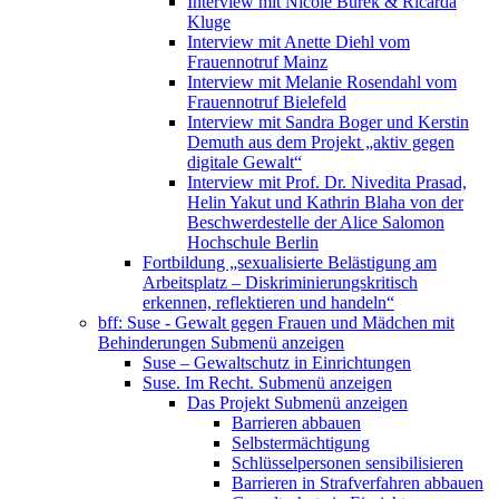
Interview mit Nicole Burek & Ricarda
Kluge
Interview mit Anette Diehl vom
Frauennotruf Mainz
Interview mit Melanie Rosendahl vom
Frauennotruf Bielefeld
Interview mit Sandra Boger und Kerstin
Demuth aus dem Projekt „aktiv gegen
digitale Gewalt“
Interview mit Prof. Dr. Nivedita Prasad,
Helin Yakut und Kathrin Blaha von der
Beschwerdestelle der Alice Salomon
Hochschule Berlin
Fortbildung „sexualisierte Belästigung am
Arbeitsplatz – Diskriminierungskritisch
erkennen, reflektieren und handeln“
bff: Suse - Gewalt gegen Frauen und Mädchen mit
Behinderungen
Submenü anzeigen
Suse – Gewaltschutz in Einrichtungen
Suse. Im Recht.
Submenü anzeigen
Das Projekt
Submenü anzeigen
Barrieren abbauen
Selbstermächtigung
Schlüsselpersonen sensibilisieren
Barrieren in Strafverfahren abbauen