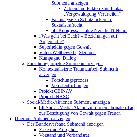
Submenü anzeigen
Zahlen und Fakten zum Plakat
„Vergewaltigung Verurteilen“
Fallanalyse zu Schutzlücken im
Sexualstrafrecht
bff-Kongress: 5 Jahre Nein heißt Nein!
„Was geht bei Euch? – Beziehungen auf
Augenhöhe“
Superheldin gegen Gewalt
Video-Wettbewerb „Step up“
Kampagne: Dialog
Forschungsprojekte
Submenü anzeigen
Kontextualisierte Traumaarbeit
Submenü
anzeigen
Forschungsprozess
Veröffentlichungen
Projekt CEINAV
Projekt INASC
Social-Media-Aktionen
Submenü anzeigen
bff Social-Media-Aktion zum Internationalen Tag
zur Beseitigung von Gewalt gegen Frauen
Über uns
Submenü anzeigen
Der Bundesverband
Submenü anzeigen
Ziele und Aufgaben
Vorstand und Verbandsrat