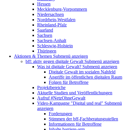
Hessen
Mecklenburg-Vorpommern
Niedersachsen
Nordrhein-Westfalen
Rheinland-Pfalz
Saarland
Sachsen
Sachsen-Anhalt
Schleswig-Holstein
Thüringen
Aktionen & Themen
Submenü anzeigen
bff: aktiv gegen digitale Gewalt
Submenü anzeigen
Was ist digitale Gewalt?
Submenü anzeigen
Digitale Gewalt im sozialen Nahfeld
Angriffe im öffentlichen digitalen Raum
Folgen für Betroffene
Projektbereiche
Aktuelle Studien und Veröffentlichungen
Aufruf #NetzOhneGewalt
Video-Kampagne "Digital und real"
Submenü
anzeigen
Forderungen
Stimmen der bff-Fachberatungsstellen
Informationen für Betroffene
Inhalte barriere-arm