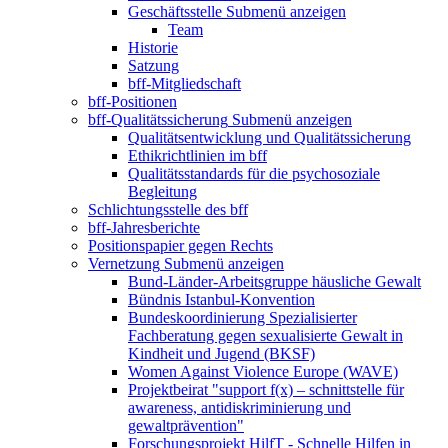
Geschäftsstelle
Submenü anzeigen
Team
Historie
Satzung
bff-Mitgliedschaft
bff-Positionen
bff-Qualitätssicherung
Submenü anzeigen
Qualitätsentwicklung und Qualitätssicherung
Ethikrichtlinien im bff
Qualitätsstandards für die psychosoziale
Begleitung
Schlichtungsstelle des bff
bff-Jahresberichte
Positionspapier gegen Rechts
Vernetzung
Submenü anzeigen
Bund-Länder-Arbeitsgruppe häusliche Gewalt
Bündnis Istanbul-Konvention
Bundeskoordinierung Spezialisierter
Fachberatung gegen sexualisierte Gewalt in
Kindheit und Jugend (BKSF)
Women Against Violence Europe (WAVE)
Projektbeirat "support f(x) – schnittstelle für
awareness, antidiskriminierung und
gewaltprävention"
Forschungsprojekt HilfT - Schnelle Hilfen in