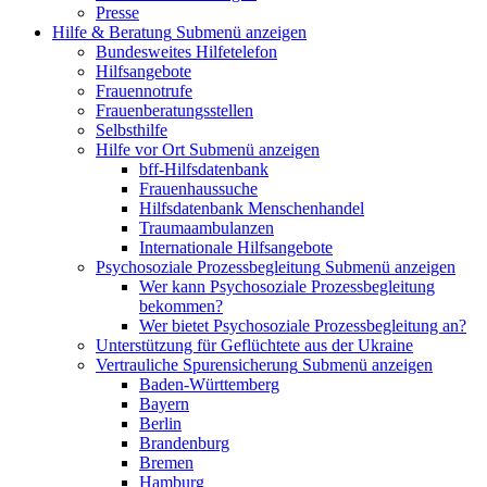
Presse
Hilfe & Beratung
Submenü anzeigen
Bundesweites Hilfetelefon
Hilfsangebote
Frauennotrufe
Frauenberatungsstellen
Selbsthilfe
Hilfe vor Ort
Submenü anzeigen
bff-Hilfsdatenbank
Frauenhaussuche
Hilfsdatenbank Menschenhandel
Traumaambulanzen
Internationale Hilfsangebote
Psychosoziale Prozessbegleitung
Submenü anzeigen
Wer kann Psychosoziale Prozessbegleitung
bekommen?
Wer bietet Psychosoziale Prozessbegleitung an?
Unterstützung für Geflüchtete aus der Ukraine
Vertrauliche Spurensicherung
Submenü anzeigen
Baden-Württemberg
Bayern
Berlin
Brandenburg
Bremen
Hamburg