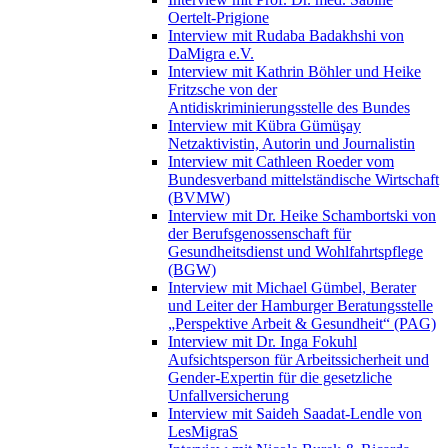
Oertelt-Prigione
Interview mit Rudaba Badakhshi von
DaMigra e.V.
Interview mit Kathrin Böhler und Heike
Fritzsche von der
Antidiskriminierungsstelle des Bundes
Interview mit Kübra Gümüşay
Netzaktivistin, Autorin und Journalistin
Interview mit Cathleen Roeder vom
Bundesverband mittelständische Wirtschaft
(BVMW)
Interview mit Dr. Heike Schambortski von
der Berufsgenossenschaft für
Gesundheitsdienst und Wohlfahrtspflege
(BGW)
Interview mit Michael Gümbel, Berater
und Leiter der Hamburger Beratungsstelle
„Perspektive Arbeit & Gesundheit“ (PAG)
Interview mit Dr. Inga Fokuhl
Aufsichtsperson für Arbeitssicherheit und
Gender-Expertin für die gesetzliche
Unfallversicherung
Interview mit Saideh Saadat-Lendle von
LesMigraS