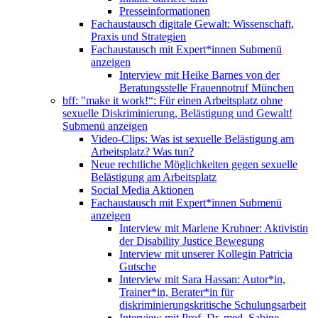
Presseinformationen
Fachaustausch digitale Gewalt: Wissenschaft,
Praxis und Strategien
Fachaustausch mit Expert*innen
Submenü
anzeigen
Interview mit Heike Barnes von der
Beratungsstelle Frauennotruf München
bff: "make it work!“: Für einen Arbeitsplatz ohne
sexuelle Diskriminierung, Belästigung und Gewalt!
Submenü anzeigen
Video-Clips: Was ist sexuelle Belästigung am
Arbeitsplatz? Was tun?
Neue rechtliche Möglichkeiten gegen sexuelle
Belästigung am Arbeitsplatz
Social Media Aktionen
Fachaustausch mit Expert*innen
Submenü
anzeigen
Interview mit Marlene Krubner: Aktivistin
der Disability Justice Bewegung
Interview mit unserer Kollegin Patricia
Gutsche
Interview mit Sara Hassan: Autor*in,
Trainer*in, Berater*in für
diskriminierungskritische Schulungsarbeit
Interview mit Prof. Dr. med. Sabine