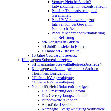
Vortrag: Nein heißt nein?
Entwicklungen im Sexualstrafrecht.
Panel 1: Traumatisierung und
Gesellschaft
Panel 2: Verantwortung zur
Intervention bei Gewalt in
Partnerschaften
Panel 3: Mehrfachdiskriminierung
und Belastung
bff-Kongress in Bildern
bff-Jubiläumsfeier in Bildern
10 Jahre bff - Broschüre
10 Jahre Gewaltschutzgesetz
Kampagnen
Submenü anzeigen
bff-Kampagne #GewalthilfegesetzJetzt 2024
Kampagne zu Landtagswahlen in Sachsen,
Thüringen, Brandenburg
#HilfenachVergewaltigung
#HilfenachVergewaltigung
Nein heißt Nein!
Submenü anzeigen
Die Umsetzung der Reform
Das Gesetzgebungsverfahren
Bundesweite Aktionen
Anstoß der Debatte
Kampagne "Vergewaltigung verurteilen"