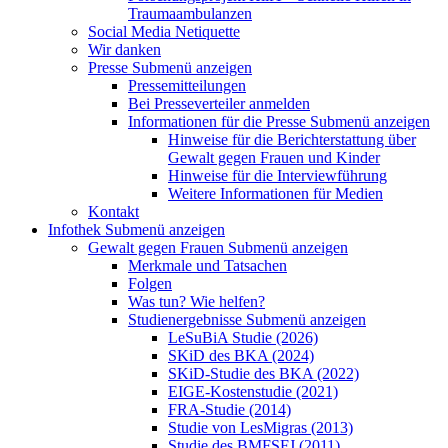
Traumaambulanzen
Social Media Netiquette
Wir danken
Presse
Submenü anzeigen
Pressemitteilungen
Bei Presseverteiler anmelden
Informationen für die Presse
Submenü anzeigen
Hinweise für die Berichterstattung über
Gewalt gegen Frauen und Kinder
Hinweise für die Interviewführung
Weitere Informationen für Medien
Kontakt
Infothek
Submenü anzeigen
Gewalt gegen Frauen
Submenü anzeigen
Merkmale und Tatsachen
Folgen
Was tun? Wie helfen?
Studienergebnisse
Submenü anzeigen
LeSuBiA Studie (2026)
SKiD des BKA (2024)
SKiD-Studie des BKA (2022)
EIGE-Kostenstudie (2021)
FRA-Studie (2014)
Studie von LesMigras (2013)
Studie des BMFSFJ (2011)