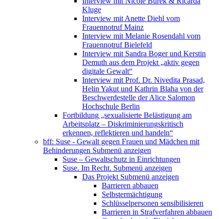
Interview mit Nicole Burek & Ricarda
Kluge
Interview mit Anette Diehl vom
Frauennotruf Mainz
Interview mit Melanie Rosendahl vom
Frauennotruf Bielefeld
Interview mit Sandra Boger und Kerstin
Demuth aus dem Projekt „aktiv gegen
digitale Gewalt“
Interview mit Prof. Dr. Nivedita Prasad,
Helin Yakut und Kathrin Blaha von der
Beschwerdestelle der Alice Salomon
Hochschule Berlin
Fortbildung „sexualisierte Belästigung am
Arbeitsplatz – Diskriminierungskritisch
erkennen, reflektieren und handeln“
bff: Suse - Gewalt gegen Frauen und Mädchen mit
Behinderungen
Submenü anzeigen
Suse – Gewaltschutz in Einrichtungen
Suse. Im Recht.
Submenü anzeigen
Das Projekt
Submenü anzeigen
Barrieren abbauen
Selbstermächtigung
Schlüsselpersonen sensibilisieren
Barrieren in Strafverfahren abbauen