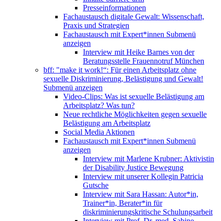
Presseinformationen
Fachaustausch digitale Gewalt: Wissenschaft,
Praxis und Strategien
Fachaustausch mit Expert*innen
Submenü
anzeigen
Interview mit Heike Barnes von der
Beratungsstelle Frauennotruf München
bff: "make it work!“: Für einen Arbeitsplatz ohne
sexuelle Diskriminierung, Belästigung und Gewalt!
Submenü anzeigen
Video-Clips: Was ist sexuelle Belästigung am
Arbeitsplatz? Was tun?
Neue rechtliche Möglichkeiten gegen sexuelle
Belästigung am Arbeitsplatz
Social Media Aktionen
Fachaustausch mit Expert*innen
Submenü
anzeigen
Interview mit Marlene Krubner: Aktivistin
der Disability Justice Bewegung
Interview mit unserer Kollegin Patricia
Gutsche
Interview mit Sara Hassan: Autor*in,
Trainer*in, Berater*in für
diskriminierungskritische Schulungsarbeit
Interview mit Prof. Dr. med. Sabine