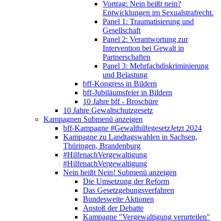
Vortrag: Nein heißt nein?
Entwicklungen im Sexualstrafrecht.
Panel 1: Traumatisierung und
Gesellschaft
Panel 2: Verantwortung zur
Intervention bei Gewalt in
Partnerschaften
Panel 3: Mehrfachdiskriminierung
und Belastung
bff-Kongress in Bildern
bff-Jubiläumsfeier in Bildern
10 Jahre bff - Broschüre
10 Jahre Gewaltschutzgesetz
Kampagnen
Submenü anzeigen
bff-Kampagne #GewalthilfegesetzJetzt 2024
Kampagne zu Landtagswahlen in Sachsen,
Thüringen, Brandenburg
#HilfenachVergewaltigung
#HilfenachVergewaltigung
Nein heißt Nein!
Submenü anzeigen
Die Umsetzung der Reform
Das Gesetzgebungsverfahren
Bundesweite Aktionen
Anstoß der Debatte
Kampagne "Vergewaltigung verurteilen"