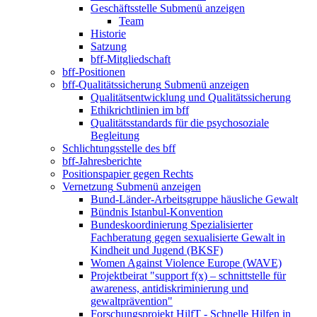
Geschäftsstelle
Submenü anzeigen
Team
Historie
Satzung
bff-Mitgliedschaft
bff-Positionen
bff-Qualitätssicherung
Submenü anzeigen
Qualitätsentwicklung und Qualitätssicherung
Ethikrichtlinien im bff
Qualitätsstandards für die psychosoziale
Begleitung
Schlichtungsstelle des bff
bff-Jahresberichte
Positionspapier gegen Rechts
Vernetzung
Submenü anzeigen
Bund-Länder-Arbeitsgruppe häusliche Gewalt
Bündnis Istanbul-Konvention
Bundeskoordinierung Spezialisierter
Fachberatung gegen sexualisierte Gewalt in
Kindheit und Jugend (BKSF)
Women Against Violence Europe (WAVE)
Projektbeirat "support f(x) – schnittstelle für
awareness, antidiskriminierung und
gewaltprävention"
Forschungsprojekt HilfT - Schnelle Hilfen in