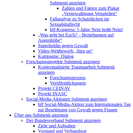
Submenü anzeigen
Zahlen und Fakten zum Plakat
„Vergewaltigung Verurteilen“
Fallanalyse zu Schutzlücken im
Sexualstrafrecht
bff-Kongress: 5 Jahre Nein heißt Nein!
„Was geht bei Euch? – Beziehungen auf
Augenhöhe“
Superheldin gegen Gewalt
Video-Wettbewerb „Step up“
Kampagne: Dialog
Forschungsprojekte
Submenü anzeigen
Kontextualisierte Traumaarbeit
Submenü
anzeigen
Forschungsprozess
Veröffentlichungen
Projekt CEINAV
Projekt INASC
Social-Media-Aktionen
Submenü anzeigen
bff Social-Media-Aktion zum Internationalen Tag
zur Beseitigung von Gewalt gegen Frauen
Über uns
Submenü anzeigen
Der Bundesverband
Submenü anzeigen
Ziele und Aufgaben
Vorstand und Verbandsrat