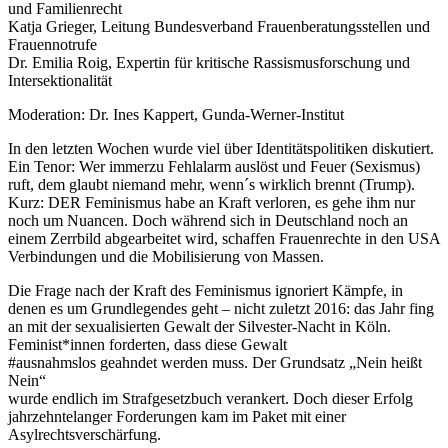
und Familienrecht
Katja Grieger, Leitung Bundesverband Frauenberatungsstellen und
Frauennotrufe
Dr. Emilia Roig, Expertin für kritische Rassismusforschung und
Intersektionalität
Moderation: Dr. Ines Kappert, Gunda-Werner-Institut
In den letzten Wochen wurde viel über Identitätspolitiken diskutiert.
Ein Tenor: Wer immerzu Fehlalarm auslöst und Feuer (Sexismus)
ruft, dem glaubt niemand mehr, wenn´s wirklich brennt (Trump).
Kurz: DER Feminismus habe an Kraft verloren, es gehe ihm nur
noch um Nuancen. Doch während sich in Deutschland noch an
einem Zerrbild abgearbeitet wird, schaffen Frauenrechte in den USA
Verbindungen und die Mobilisierung von Massen.
Die Frage nach der Kraft des Feminismus ignoriert Kämpfe, in
denen es um Grundlegendes geht – nicht zuletzt 2016: das Jahr fing
an mit der sexualisierten Gewalt der Silvester-Nacht in Köln.
Feminist*innen forderten, dass diese Gewalt
#ausnahmslos geahndet werden muss. Der Grundsatz „Nein heißt
Nein“
wurde endlich im Strafgesetzbuch verankert. Doch dieser Erfolg
jahrzehntelanger Forderungen kam im Paket mit einer
Asylrechtsverschärfung.