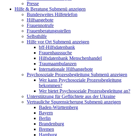
Presse
Hilfe & Beratung
Submenü anzeigen
Bundesweites Hilfetelefon
Hilfsangebote
Frauennotrufe
Frauenberatungsstellen
Selbsthilfe
Hilfe vor Ort
Submenü anzeigen
bff-Hilfsdatenbank
Frauenhaussuche
Hilfsdatenbank Menschenhandel
Traumaambulanzen
Internationale Hilfsangebote
Psychosoziale Prozessbegleitung
Submenü anzeigen
Wer kann Psychosoziale Prozessbegleitung
bekommen?
Wer bietet Psychosoziale Prozessbegleitung an?
Unterstützung für Geflüchtete aus der Ukraine
Vertrauliche Spurensicherung
Submenü anzeigen
Baden-Württemberg
Bayern
Berlin
Brandenburg
Bremen
Hamburg