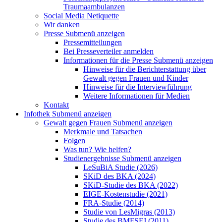
Traumaambulanzen
Social Media Netiquette
Wir danken
Presse
Submenü anzeigen
Pressemitteilungen
Bei Presseverteiler anmelden
Informationen für die Presse
Submenü anzeigen
Hinweise für die Berichterstattung über
Gewalt gegen Frauen und Kinder
Hinweise für die Interviewführung
Weitere Informationen für Medien
Kontakt
Infothek
Submenü anzeigen
Gewalt gegen Frauen
Submenü anzeigen
Merkmale und Tatsachen
Folgen
Was tun? Wie helfen?
Studienergebnisse
Submenü anzeigen
LeSuBiA Studie (2026)
SKiD des BKA (2024)
SKiD-Studie des BKA (2022)
EIGE-Kostenstudie (2021)
FRA-Studie (2014)
Studie von LesMigras (2013)
Studie des BMFSFJ (2011)