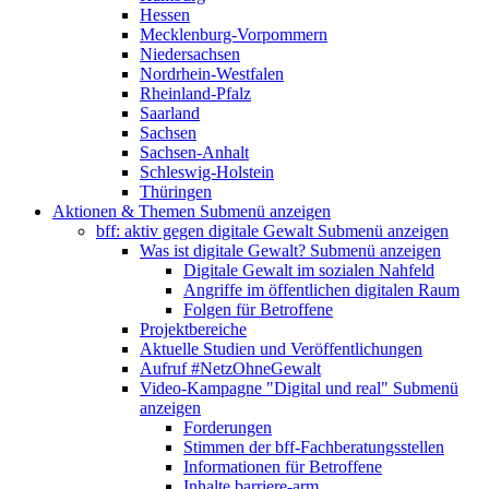
Hessen
Mecklenburg-Vorpommern
Niedersachsen
Nordrhein-Westfalen
Rheinland-Pfalz
Saarland
Sachsen
Sachsen-Anhalt
Schleswig-Holstein
Thüringen
Aktionen & Themen
Submenü anzeigen
bff: aktiv gegen digitale Gewalt
Submenü anzeigen
Was ist digitale Gewalt?
Submenü anzeigen
Digitale Gewalt im sozialen Nahfeld
Angriffe im öffentlichen digitalen Raum
Folgen für Betroffene
Projektbereiche
Aktuelle Studien und Veröffentlichungen
Aufruf #NetzOhneGewalt
Video-Kampagne "Digital und real"
Submenü
anzeigen
Forderungen
Stimmen der bff-Fachberatungsstellen
Informationen für Betroffene
Inhalte barriere-arm