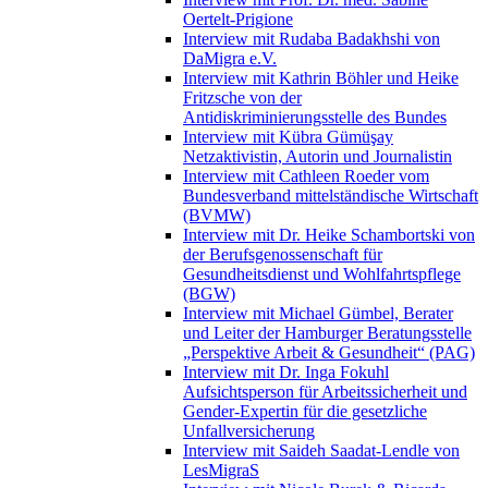
Oertelt-Prigione
Interview mit Rudaba Badakhshi von
DaMigra e.V.
Interview mit Kathrin Böhler und Heike
Fritzsche von der
Antidiskriminierungsstelle des Bundes
Interview mit Kübra Gümüşay
Netzaktivistin, Autorin und Journalistin
Interview mit Cathleen Roeder vom
Bundesverband mittelständische Wirtschaft
(BVMW)
Interview mit Dr. Heike Schambortski von
der Berufsgenossenschaft für
Gesundheitsdienst und Wohlfahrtspflege
(BGW)
Interview mit Michael Gümbel, Berater
und Leiter der Hamburger Beratungsstelle
„Perspektive Arbeit & Gesundheit“ (PAG)
Interview mit Dr. Inga Fokuhl
Aufsichtsperson für Arbeitssicherheit und
Gender-Expertin für die gesetzliche
Unfallversicherung
Interview mit Saideh Saadat-Lendle von
LesMigraS