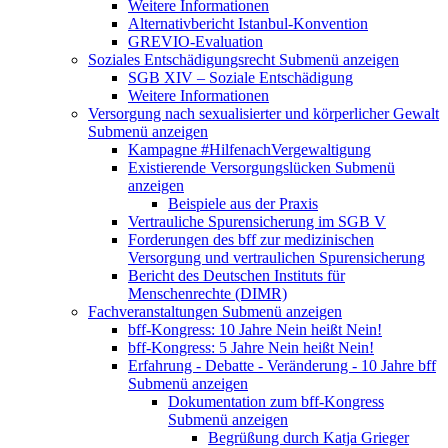
Weitere Informationen
Alternativbericht Istanbul-Konvention
GREVIO-Evaluation
Soziales Entschädigungsrecht
Submenü anzeigen
SGB XIV – Soziale Entschädigung
Weitere Informationen
Versorgung nach sexualisierter und körperlicher Gewalt
Submenü anzeigen
Kampagne #HilfenachVergewaltigung
Existierende Versorgungslücken
Submenü
anzeigen
Beispiele aus der Praxis
Vertrauliche Spurensicherung im SGB V
Forderungen des bff zur medizinischen
Versorgung und vertraulichen Spurensicherung
Bericht des Deutschen Instituts für
Menschenrechte (DIMR)
Fachveranstaltungen
Submenü anzeigen
bff-Kongress: 10 Jahre Nein heißt Nein!
bff-Kongress: 5 Jahre Nein heißt Nein!
Erfahrung - Debatte - Veränderung - 10 Jahre bff
Submenü anzeigen
Dokumentation zum bff-Kongress
Submenü anzeigen
Begrüßung durch Katja Grieger