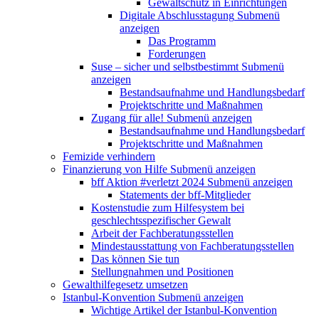
Gewaltschutz in Einrichtungen
Digitale Abschlusstagung
Submenü
anzeigen
Das Programm
Forderungen
Suse – sicher und selbstbestimmt
Submenü
anzeigen
Bestandsaufnahme und Handlungsbedarf
Projektschritte und Maßnahmen
Zugang für alle!
Submenü anzeigen
Bestandsaufnahme und Handlungsbedarf
Projektschritte und Maßnahmen
Femizide verhindern
Finanzierung von Hilfe
Submenü anzeigen
bff Aktion #verletzt 2024
Submenü anzeigen
Statements der bff-Mitglieder
Kostenstudie zum Hilfesystem bei
geschlechtsspezifischer Gewalt
Arbeit der Fachberatungsstellen
Mindestausstattung von Fachberatungsstellen
Das können Sie tun
Stellungnahmen und Positionen
Gewalthilfegesetz umsetzen
Istanbul-Konvention
Submenü anzeigen
Wichtige Artikel der Istanbul-Konvention