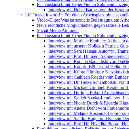
Fachaustausch mit Expert*innen
Submenü anzeig
Interview mit Heike Barnes von der Beratu
bff: "make it work!“: Für einen Arbeitsplatz ohne sexue
Video-Clips: Was ist sexuelle Belästigung am Arbe
Neue rechtliche Möglichkeiten gegen sexuelle Bel
Social Media Aktionen
Fachaustausch mit Expert*innen
Submenü anzeig
Interview mit Marlene Krubner: Aktivistin d
Interview mit unserer Kollegin Patricia Gut
Interview mit Sara Hassan: Autor*in, Trainer
Interview mit Prof. Dr. med. Sabine Oertelt-
Interview mit Rudaba Badakhshi von DaMig
Interview mit Kathrin Böhler und Heike Frit
Interview mit Kübra Gümüşay Netzaktivistin
Interview mit Cathleen Roeder vom Bundes
Interview mit Dr. Heike Schambortski von 
Interview mit Michael Gümbel, Berater und
Interview mit Dr. Inga Fokuhl Aufsichtspers
Interview mit Saideh Saadat-Lendle von L
Interview mit Nicole Burek & Ricarda Klug
Interview mit Anette Diehl vom Frauennotr
Interview mit Melanie Rosendahl vom Fraue
Interview mit Sandra Boger und Kerstin Dem
Interview mit Prof. Dr. Nivedita Prasad, H
Fortbildung „sexualisierte Belästigung am Arbeitsp