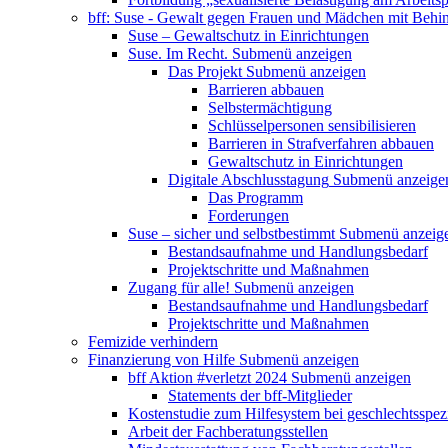
bff: Suse - Gewalt gegen Frauen und Mädchen mit Behi
Suse – Gewaltschutz in Einrichtungen
Suse. Im Recht.
Submenü anzeigen
Das Projekt
Submenü anzeigen
Barrieren abbauen
Selbstermächtigung
Schlüsselpersonen sensibilisieren
Barrieren in Strafverfahren abbauen
Gewaltschutz in Einrichtungen
Digitale Abschlusstagung
Submenü anzeige
Das Programm
Forderungen
Suse – sicher und selbstbestimmt
Submenü anzeig
Bestandsaufnahme und Handlungsbedarf
Projektschritte und Maßnahmen
Zugang für alle!
Submenü anzeigen
Bestandsaufnahme und Handlungsbedarf
Projektschritte und Maßnahmen
Femizide verhindern
Finanzierung von Hilfe
Submenü anzeigen
bff Aktion #verletzt 2024
Submenü anzeigen
Statements der bff-Mitglieder
Kostenstudie zum Hilfesystem bei geschlechtsspez
Arbeit der Fachberatungsstellen