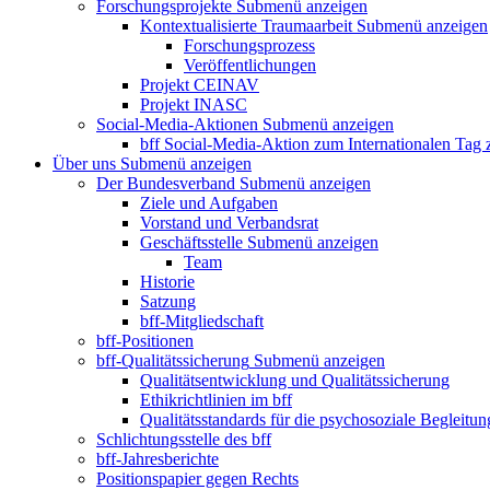
Forschungsprojekte
Submenü anzeigen
Kontextualisierte Traumaarbeit
Submenü anzeigen
Forschungsprozess
Veröffentlichungen
Projekt CEINAV
Projekt INASC
Social-Media-Aktionen
Submenü anzeigen
bff Social-Media-Aktion zum Internationalen Tag
Über uns
Submenü anzeigen
Der Bundesverband
Submenü anzeigen
Ziele und Aufgaben
Vorstand und Verbandsrat
Geschäftsstelle
Submenü anzeigen
Team
Historie
Satzung
bff-Mitgliedschaft
bff-Positionen
bff-Qualitätssicherung
Submenü anzeigen
Qualitätsentwicklung und Qualitätssicherung
Ethikrichtlinien im bff
Qualitätsstandards für die psychosoziale Begleitun
Schlichtungsstelle des bff
bff-Jahresberichte
Positionspapier gegen Rechts