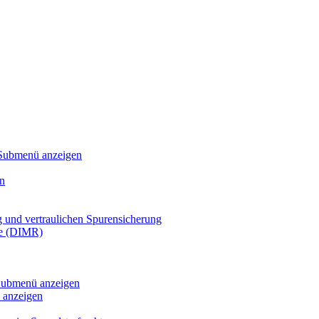
Submenü anzeigen
n
g und vertraulichen Spurensicherung
te (DIMR)
ubmenü anzeigen
anzeigen