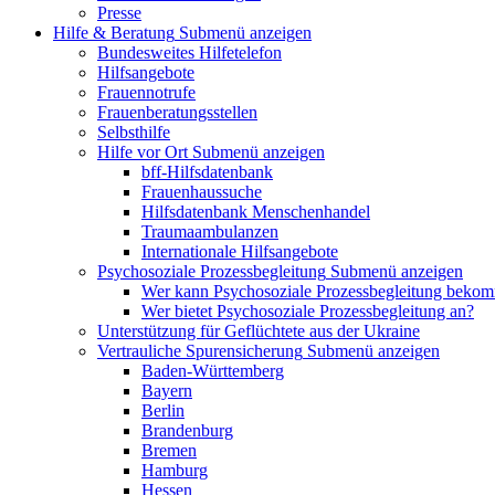
Presse
Hilfe & Beratung
Submenü anzeigen
Bundesweites Hilfetelefon
Hilfsangebote
Frauennotrufe
Frauenberatungsstellen
Selbsthilfe
Hilfe vor Ort
Submenü anzeigen
bff-Hilfsdatenbank
Frauenhaussuche
Hilfsdatenbank Menschenhandel
Traumaambulanzen
Internationale Hilfsangebote
Psychosoziale Prozessbegleitung
Submenü anzeigen
Wer kann Psychosoziale Prozessbegleitung beko
Wer bietet Psychosoziale Prozessbegleitung an?
Unterstützung für Geflüchtete aus der Ukraine
Vertrauliche Spurensicherung
Submenü anzeigen
Baden-Württemberg
Bayern
Berlin
Brandenburg
Bremen
Hamburg
Hessen