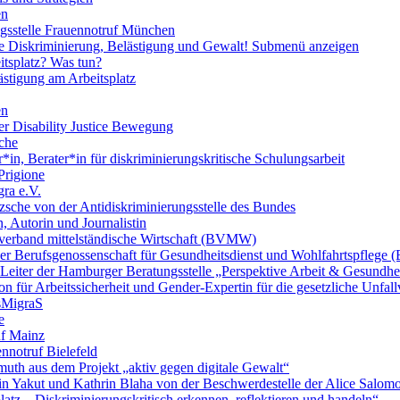
en
ngsstelle Frauennotruf München
lle Diskriminierung, Belästigung und Gewalt!
Submenü anzeigen
itsplatz? Was tun?
ästigung am Arbeitsplatz
en
er Disability Justice Bewegung
sche
*in, Berater*in für diskriminierungskritische Schulungsarbeit
Prigione
ra e.V.
zsche von der Antidiskriminierungsstelle des Bundes
, Autorin und Journalistin
verband mittelständische Wirtschaft (BVMW)
der Berufsgenossenschaft für Gesundheitsdienst und Wohlfahrtspflege
 Leiter der Hamburger Beratungsstelle „Perspektive Arbeit & Gesundh
on für Arbeitssicherheit und Gender-Expertin für die gesetzliche Unfal
esMigraS
e
uf Mainz
nnotruf Bielefeld
uth aus dem Projekt „aktiv gegen digitale Gewalt“
elin Yakut und Kathrin Blaha von der Beschwerdestelle der Alice Salo
latz – Diskriminierungskritisch erkennen, reflektieren und handeln“