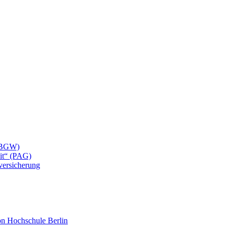
 (BGW)
eit“ (PAG)
lversicherung
mon Hochschule Berlin