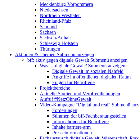
Mecklenburg-Vorpommern
Niedersachsen
Nordrhein-Westfalen
Rheinland-Pfalz
Saarland
Sachsen
Sachsen-Anhalt
Schleswig-Holstein
Thüringen
Aktionen & Themen
Submenü anzeigen
bff: aktiv gegen digitale Gewalt
Submenü anzeigen
Was ist digitale Gewalt?
Submenü anzeigen
Digitale Gewalt im sozialen Nahfeld
Angriffe im öffentlichen digitalen Raum
Folgen für Betroffene
Projektbereiche
Aktuelle Studien und Veröffentlichungen
Aufruf #NetzOhneGewalt
Video-Kampagne "Digital und real"
Submenü anz
Forderungen
Stimmen der bff-Fachberatungsstellen
Informationen für Betroffene
Inhalte barriere-arm
Presseinformationen
Fachaustausch digitale Gewalt: Wissenschaft, Prax