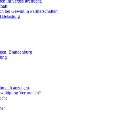
en im Sexualstrafrecht.
chaft
on bei Gewalt in Partnerschaften
d Belastung
gen, Brandenburg
gung
bmenü anzeigen
waltigung Verurteilen“
echt
he“