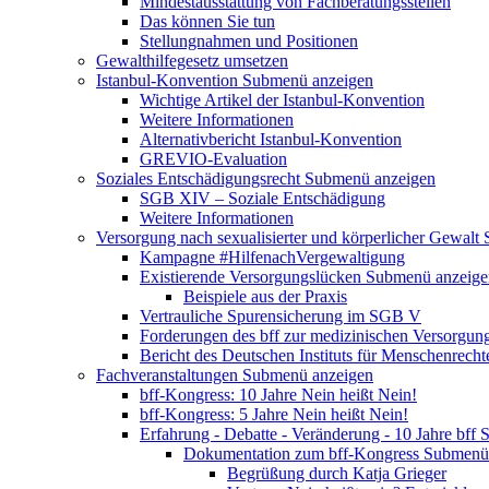
Mindestausstattung von Fachberatungsstellen
Das können Sie tun
Stellungnahmen und Positionen
Gewalthilfegesetz umsetzen
Istanbul-Konvention
Submenü anzeigen
Wichtige Artikel der Istanbul-Konvention
Weitere Informationen
Alternativbericht Istanbul-Konvention
GREVIO-Evaluation
Soziales Entschädigungsrecht
Submenü anzeigen
SGB XIV – Soziale Entschädigung
Weitere Informationen
Versorgung nach sexualisierter und körperlicher Gewalt
Kampagne #HilfenachVergewaltigung
Existierende Versorgungslücken
Submenü anzeige
Beispiele aus der Praxis
Vertrauliche Spurensicherung im SGB V
Forderungen des bff zur medizinischen Versorgun
Bericht des Deutschen Instituts für Menschenrech
Fachveranstaltungen
Submenü anzeigen
bff-Kongress: 10 Jahre Nein heißt Nein!
bff-Kongress: 5 Jahre Nein heißt Nein!
Erfahrung - Debatte - Veränderung - 10 Jahre bff
S
Dokumentation zum bff-Kongress
Submenü 
Begrüßung durch Katja Grieger