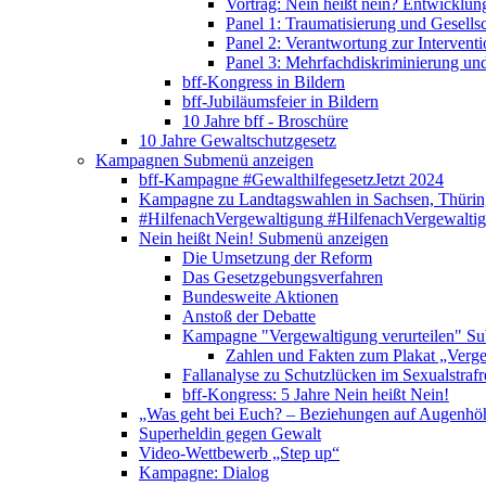
Vortrag: Nein heißt nein? Entwicklung
Panel 1: Traumatisierung und Gesells
Panel 2: Verantwortung zur Interventi
Panel 3: Mehrfachdiskriminierung un
bff-Kongress in Bildern
bff-Jubiläumsfeier in Bildern
10 Jahre bff - Broschüre
10 Jahre Gewaltschutzgesetz
Kampagnen
Submenü anzeigen
bff-Kampagne #GewalthilfegesetzJetzt 2024
Kampagne zu Landtagswahlen in Sachsen, Thürin
#HilfenachVergewaltigung
#HilfenachVergewalti
Nein heißt Nein!
Submenü anzeigen
Die Umsetzung der Reform
Das Gesetzgebungsverfahren
Bundesweite Aktionen
Anstoß der Debatte
Kampagne "Vergewaltigung verurteilen"
Su
Zahlen und Fakten zum Plakat „Verge
Fallanalyse zu Schutzlücken im Sexualstrafr
bff-Kongress: 5 Jahre Nein heißt Nein!
„Was geht bei Euch? – Beziehungen auf Augenhö
Superheldin gegen Gewalt
Video-Wettbewerb „Step up“
Kampagne: Dialog