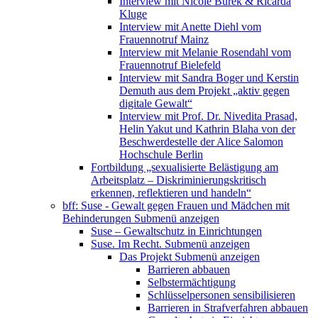
Interview mit Nicole Burek & Ricarda
Kluge
Interview mit Anette Diehl vom
Frauennotruf Mainz
Interview mit Melanie Rosendahl vom
Frauennotruf Bielefeld
Interview mit Sandra Boger und Kerstin
Demuth aus dem Projekt „aktiv gegen
digitale Gewalt“
Interview mit Prof. Dr. Nivedita Prasad,
Helin Yakut und Kathrin Blaha von der
Beschwerdestelle der Alice Salomon
Hochschule Berlin
Fortbildung „sexualisierte Belästigung am
Arbeitsplatz – Diskriminierungskritisch
erkennen, reflektieren und handeln“
bff: Suse - Gewalt gegen Frauen und Mädchen mit
Behinderungen
Submenü anzeigen
Suse – Gewaltschutz in Einrichtungen
Suse. Im Recht.
Submenü anzeigen
Das Projekt
Submenü anzeigen
Barrieren abbauen
Selbstermächtigung
Schlüsselpersonen sensibilisieren
Barrieren in Strafverfahren abbauen