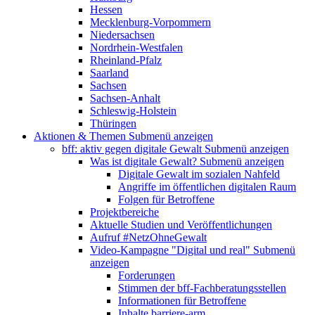
Hessen
Mecklenburg-Vorpommern
Niedersachsen
Nordrhein-Westfalen
Rheinland-Pfalz
Saarland
Sachsen
Sachsen-Anhalt
Schleswig-Holstein
Thüringen
Aktionen & Themen
Submenü anzeigen
bff: aktiv gegen digitale Gewalt
Submenü anzeigen
Was ist digitale Gewalt?
Submenü anzeigen
Digitale Gewalt im sozialen Nahfeld
Angriffe im öffentlichen digitalen Raum
Folgen für Betroffene
Projektbereiche
Aktuelle Studien und Veröffentlichungen
Aufruf #NetzOhneGewalt
Video-Kampagne "Digital und real"
Submenü
anzeigen
Forderungen
Stimmen der bff-Fachberatungsstellen
Informationen für Betroffene
Inhalte barriere-arm