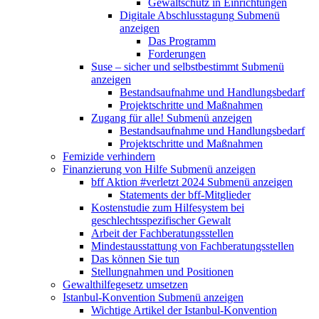
Gewaltschutz in Einrichtungen
Digitale Abschlusstagung
Submenü
anzeigen
Das Programm
Forderungen
Suse – sicher und selbstbestimmt
Submenü
anzeigen
Bestandsaufnahme und Handlungsbedarf
Projektschritte und Maßnahmen
Zugang für alle!
Submenü anzeigen
Bestandsaufnahme und Handlungsbedarf
Projektschritte und Maßnahmen
Femizide verhindern
Finanzierung von Hilfe
Submenü anzeigen
bff Aktion #verletzt 2024
Submenü anzeigen
Statements der bff-Mitglieder
Kostenstudie zum Hilfesystem bei
geschlechtsspezifischer Gewalt
Arbeit der Fachberatungsstellen
Mindestausstattung von Fachberatungsstellen
Das können Sie tun
Stellungnahmen und Positionen
Gewalthilfegesetz umsetzen
Istanbul-Konvention
Submenü anzeigen
Wichtige Artikel der Istanbul-Konvention