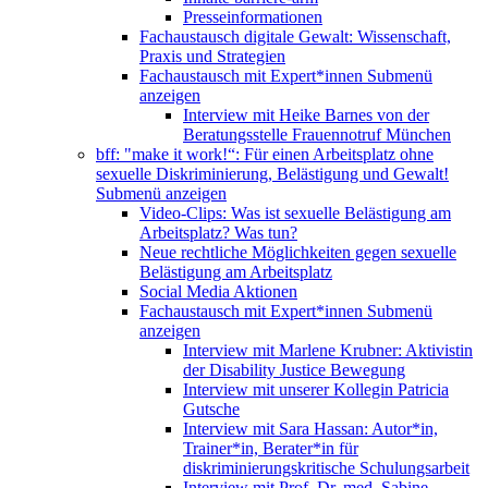
Presseinformationen
Fachaustausch digitale Gewalt: Wissenschaft,
Praxis und Strategien
Fachaustausch mit Expert*innen
Submenü
anzeigen
Interview mit Heike Barnes von der
Beratungsstelle Frauennotruf München
bff: "make it work!“: Für einen Arbeitsplatz ohne
sexuelle Diskriminierung, Belästigung und Gewalt!
Submenü anzeigen
Video-Clips: Was ist sexuelle Belästigung am
Arbeitsplatz? Was tun?
Neue rechtliche Möglichkeiten gegen sexuelle
Belästigung am Arbeitsplatz
Social Media Aktionen
Fachaustausch mit Expert*innen
Submenü
anzeigen
Interview mit Marlene Krubner: Aktivistin
der Disability Justice Bewegung
Interview mit unserer Kollegin Patricia
Gutsche
Interview mit Sara Hassan: Autor*in,
Trainer*in, Berater*in für
diskriminierungskritische Schulungsarbeit
Interview mit Prof. Dr. med. Sabine