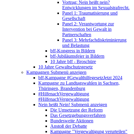
Vortrag: Nein heißt nein?
Entwicklungen im Sexualstrafrecht.
Panel 1: Traumatisierung und
Gesellschaft
Panel 2: Verantwortung zur
Intervention bei Gewalt in
Partnerschaften
Panel 3: Mehrfachdiskriminierung
und Belastung
bff-Kongress in Bildern
bff-Jubiläumsfeier in Bildern
10 Jahre bff - Broschüre
10 Jahre Gewaltschutzgesetz
Kampagnen
Submenü anzeigen
bff-Kampagne #GewalthilfegesetzJetzt 2024
Kampagne zu Landtagswahlen in Sachsen,
Thüringen, Brandenburg
#HilfenachVergewaltigung
#HilfenachVergewaltigung
Nein heißt Nein!
Submenü anzeigen
Die Umsetzung der Reform
Das Gesetzgebungsverfahren
Bundesweite Aktionen
Anstoß der Debatte
Kampagne "Vergewaltigung verurteilen"