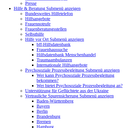
Presse
Hilfe & Beratung
Submenü anzeigen
Bundesweites Hilfetelefon
Hilfsangebote
Frauennotrufe
Frauenberatungsstellen
Selbsthilfe
Hilfe vor Ort
Submenü anzeigen
bff-Hilfsdatenbank
Frauenhaussuche
Hilfsdatenbank Menschenhandel
Traumaambulanzen
Internationale Hilfsangebote
Psychosoziale Prozessbegleitung
Submenü anzeigen
Wer kann Psychosoziale Prozessbegleitung
bekommen?
Wer bietet Psychosoziale Prozessbegleitung an?
Unterstützung für Geflüchtete aus der Ukraine
Vertrauliche Spurensicherung
Submenü anzeigen
Baden-Württemberg
Bayern
Berlin
Brandenburg
Bremen
Hamburg