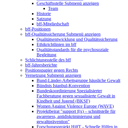
Geschäftsstelle
Submenü anzeigen
Team
Historie
Satzung
bff-Mitgliedschaft
bff-Positionen
bff-Qualitätssicherung
Submenü anzeigen
Qualitätsentwicklung und Qualitätssicherung
Ethikrichtlinien im bff
Qualitätsstandards für die psychosoziale
Begleitung
Schlichtungsstelle des bff
bff-Jahresberichte
Positionspapier gegen Rechts
Vernetzung
Submenü anzeigen
Bund-Länder-Arbeitsgruppe häusliche Gewalt
Bündnis Istanbul-Konvention
Bundeskoordinierung Spezialisierter
Fachberatung gegen sexualisierte Gewalt in
Kindheit und Jugend (BKSF)
Women Against Violence Europe (WAVE)
Projektbeirat "support f(x) – schnittstelle für
awareness, antidiskriminierung und
gewaltprävention"
Forschungsprojekt HilfT - Schnelle Hilfen in