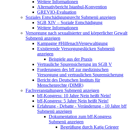
Weitere Informationen
Alternativbericht Istanbul-Konvention
GREVIO-Evaluation
Soziales Entschädigungsrecht
Submenü anzeigen
SGB XIV – Soziale Entschädigung
Weitere Informationen
Versorgung nach sexualisierter und körperlicher Gewalt
Submenü anzeigen
Kampagne #HilfenachVergewaltigung
Existierende Versorgungslücken
Submenü
anzeigen
Beispiele aus der Praxis
Vertrauliche Spurensicherung im SGB V
Forderungen des bff zur medizinischen
Versorgung und vertraulichen Spurensicherung
Bericht des Deutschen Instituts für
Menschenrechte (DIMR)
Fachveranstaltungen
Submenü anzeigen
bff-Kongress: 10 Jahre Nein heißt Nein!
bff-Kongress: 5 Jahre Nein heißt Nein!
Erfahrung - Debatte - Veränderung - 10 Jahre bff
Submenü anzeigen
Dokumentation zum bff-Kongress
Submenü anzeigen
Begrüßung durch Katja Grieger