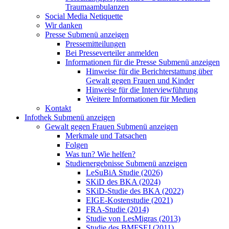
Traumaambulanzen
Social Media Netiquette
Wir danken
Presse
Submenü anzeigen
Pressemitteilungen
Bei Presseverteiler anmelden
Informationen für die Presse
Submenü anzeigen
Hinweise für die Berichterstattung über
Gewalt gegen Frauen und Kinder
Hinweise für die Interviewführung
Weitere Informationen für Medien
Kontakt
Infothek
Submenü anzeigen
Gewalt gegen Frauen
Submenü anzeigen
Merkmale und Tatsachen
Folgen
Was tun? Wie helfen?
Studienergebnisse
Submenü anzeigen
LeSuBiA Studie (2026)
SKiD des BKA (2024)
SKiD-Studie des BKA (2022)
EIGE-Kostenstudie (2021)
FRA-Studie (2014)
Studie von LesMigras (2013)
Studie des BMFSFJ (2011)