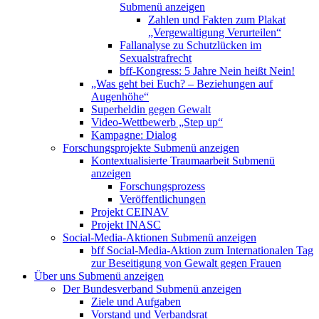
Submenü anzeigen
Zahlen und Fakten zum Plakat
„Vergewaltigung Verurteilen“
Fallanalyse zu Schutzlücken im
Sexualstrafrecht
bff-Kongress: 5 Jahre Nein heißt Nein!
„Was geht bei Euch? – Beziehungen auf
Augenhöhe“
Superheldin gegen Gewalt
Video-Wettbewerb „Step up“
Kampagne: Dialog
Forschungsprojekte
Submenü anzeigen
Kontextualisierte Traumaarbeit
Submenü
anzeigen
Forschungsprozess
Veröffentlichungen
Projekt CEINAV
Projekt INASC
Social-Media-Aktionen
Submenü anzeigen
bff Social-Media-Aktion zum Internationalen Tag
zur Beseitigung von Gewalt gegen Frauen
Über uns
Submenü anzeigen
Der Bundesverband
Submenü anzeigen
Ziele und Aufgaben
Vorstand und Verbandsrat