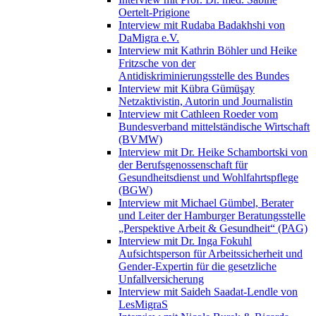
Oertelt-Prigione
Interview mit Rudaba Badakhshi von
DaMigra e.V.
Interview mit Kathrin Böhler und Heike
Fritzsche von der
Antidiskriminierungsstelle des Bundes
Interview mit Kübra Gümüşay
Netzaktivistin, Autorin und Journalistin
Interview mit Cathleen Roeder vom
Bundesverband mittelständische Wirtschaft
(BVMW)
Interview mit Dr. Heike Schambortski von
der Berufsgenossenschaft für
Gesundheitsdienst und Wohlfahrtspflege
(BGW)
Interview mit Michael Gümbel, Berater
und Leiter der Hamburger Beratungsstelle
„Perspektive Arbeit & Gesundheit“ (PAG)
Interview mit Dr. Inga Fokuhl
Aufsichtsperson für Arbeitssicherheit und
Gender-Expertin für die gesetzliche
Unfallversicherung
Interview mit Saideh Saadat-Lendle von
LesMigraS