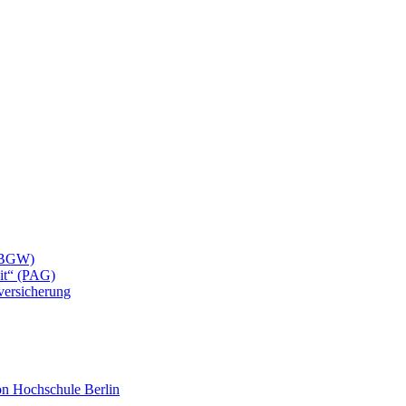
 (BGW)
eit“ (PAG)
lversicherung
mon Hochschule Berlin