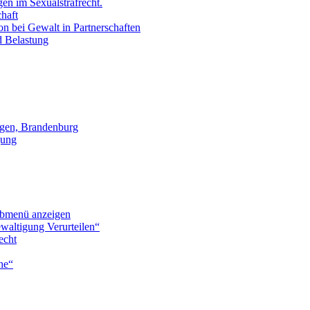
en im Sexualstrafrecht.
chaft
on bei Gewalt in Partnerschaften
d Belastung
gen, Brandenburg
gung
bmenü anzeigen
waltigung Verurteilen“
echt
he“