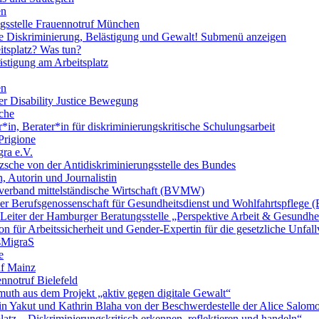
en
ngsstelle Frauennotruf München
lle Diskriminierung, Belästigung und Gewalt!
Submenü anzeigen
itsplatz? Was tun?
ästigung am Arbeitsplatz
en
er Disability Justice Bewegung
sche
*in, Berater*in für diskriminierungskritische Schulungsarbeit
Prigione
ra e.V.
zsche von der Antidiskriminierungsstelle des Bundes
, Autorin und Journalistin
verband mittelständische Wirtschaft (BVMW)
der Berufsgenossenschaft für Gesundheitsdienst und Wohlfahrtspflege
 Leiter der Hamburger Beratungsstelle „Perspektive Arbeit & Gesundh
on für Arbeitssicherheit und Gender-Expertin für die gesetzliche Unfal
esMigraS
e
uf Mainz
nnotruf Bielefeld
uth aus dem Projekt „aktiv gegen digitale Gewalt“
elin Yakut und Kathrin Blaha von der Beschwerdestelle der Alice Salo
latz – Diskriminierungskritisch erkennen, reflektieren und handeln“