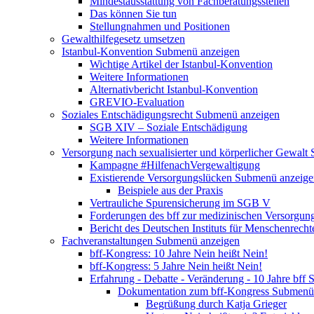
Mindestausstattung von Fachberatungsstellen
Das können Sie tun
Stellungnahmen und Positionen
Gewalthilfegesetz umsetzen
Istanbul-Konvention
Submenü anzeigen
Wichtige Artikel der Istanbul-Konvention
Weitere Informationen
Alternativbericht Istanbul-Konvention
GREVIO-Evaluation
Soziales Entschädigungsrecht
Submenü anzeigen
SGB XIV – Soziale Entschädigung
Weitere Informationen
Versorgung nach sexualisierter und körperlicher Gewalt
Kampagne #HilfenachVergewaltigung
Existierende Versorgungslücken
Submenü anzeige
Beispiele aus der Praxis
Vertrauliche Spurensicherung im SGB V
Forderungen des bff zur medizinischen Versorgun
Bericht des Deutschen Instituts für Menschenrech
Fachveranstaltungen
Submenü anzeigen
bff-Kongress: 10 Jahre Nein heißt Nein!
bff-Kongress: 5 Jahre Nein heißt Nein!
Erfahrung - Debatte - Veränderung - 10 Jahre bff
S
Dokumentation zum bff-Kongress
Submenü 
Begrüßung durch Katja Grieger