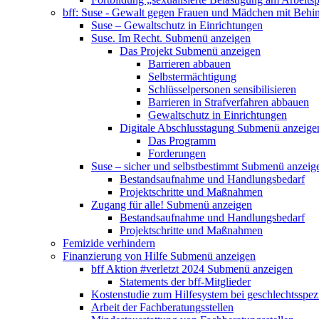
bff: Suse - Gewalt gegen Frauen und Mädchen mit Behi
Suse – Gewaltschutz in Einrichtungen
Suse. Im Recht.
Submenü anzeigen
Das Projekt
Submenü anzeigen
Barrieren abbauen
Selbstermächtigung
Schlüsselpersonen sensibilisieren
Barrieren in Strafverfahren abbauen
Gewaltschutz in Einrichtungen
Digitale Abschlusstagung
Submenü anzeige
Das Programm
Forderungen
Suse – sicher und selbstbestimmt
Submenü anzeig
Bestandsaufnahme und Handlungsbedarf
Projektschritte und Maßnahmen
Zugang für alle!
Submenü anzeigen
Bestandsaufnahme und Handlungsbedarf
Projektschritte und Maßnahmen
Femizide verhindern
Finanzierung von Hilfe
Submenü anzeigen
bff Aktion #verletzt 2024
Submenü anzeigen
Statements der bff-Mitglieder
Kostenstudie zum Hilfesystem bei geschlechtsspez
Arbeit der Fachberatungsstellen