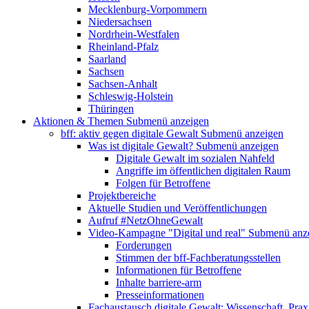
Mecklenburg-Vorpommern
Niedersachsen
Nordrhein-Westfalen
Rheinland-Pfalz
Saarland
Sachsen
Sachsen-Anhalt
Schleswig-Holstein
Thüringen
Aktionen & Themen
Submenü anzeigen
bff: aktiv gegen digitale Gewalt
Submenü anzeigen
Was ist digitale Gewalt?
Submenü anzeigen
Digitale Gewalt im sozialen Nahfeld
Angriffe im öffentlichen digitalen Raum
Folgen für Betroffene
Projektbereiche
Aktuelle Studien und Veröffentlichungen
Aufruf #NetzOhneGewalt
Video-Kampagne "Digital und real"
Submenü anz
Forderungen
Stimmen der bff-Fachberatungsstellen
Informationen für Betroffene
Inhalte barriere-arm
Presseinformationen
Fachaustausch digitale Gewalt: Wissenschaft, Prax