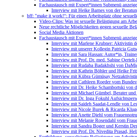
Fachaustausch mit Expert*innen
Submenü anzeig
Interview mit Heike Barnes von der Beratu
bff: "make it work!“: Für einen Arbeitsplatz ohne sexue
Video-Clips: Was ist sexuelle Belästigung am Arbe
Neue rechtliche Möglichkeiten gegen sexuelle Bel
Social Media Aktionen
Fachaustausch mit Expert*innen
Submenü anzeig
Interview mit Marlene Krubner: Aktivistin d
Interview mit unserer Kollegin Patricia Gut
Interview mit Sara Hassan: Autor*in, Trainer
Interview mit Prof. Dr. med. Sabine Oertelt-
Interview mit Rudaba Badakhshi von DaMig
Interview mit Kathrin Böhler und Heike Frit
Interview mit Kübra Gümüşay Netzaktivistin
Interview mit Cathleen Roeder vom Bundes
Interview mit Dr. Heike Schambortski von 
Interview mit Michael Gümbel, Berater und
Interview mit Dr. Inga Fokuhl Aufsichtspers
Interview mit Saideh Saadat-Lendle von L
Interview mit Nicole Burek & Ricarda Klug
Interview mit Anette Diehl vom Frauennotr
Interview mit Melanie Rosendahl vom Fraue
Interview mit Sandra Boger und Kerstin Dem
Interview mit Prof. Dr. Nivedita Prasad, H
Fortbildung „sexualisierte Belästigung am Arbeitsp