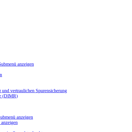
Submenü anzeigen
n
g und vertraulichen Spurensicherung
te (DIMR)
ubmenü anzeigen
anzeigen