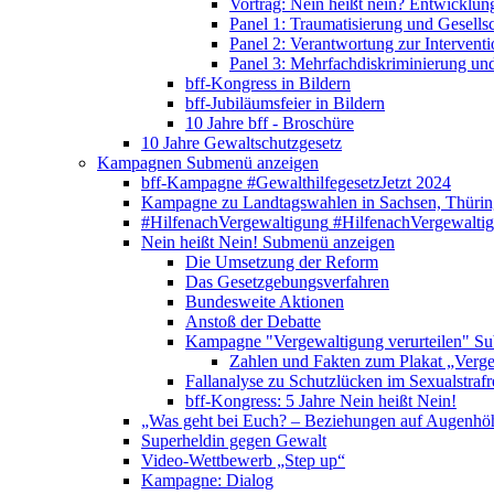
Vortrag: Nein heißt nein? Entwicklung
Panel 1: Traumatisierung und Gesells
Panel 2: Verantwortung zur Interventi
Panel 3: Mehrfachdiskriminierung un
bff-Kongress in Bildern
bff-Jubiläumsfeier in Bildern
10 Jahre bff - Broschüre
10 Jahre Gewaltschutzgesetz
Kampagnen
Submenü anzeigen
bff-Kampagne #GewalthilfegesetzJetzt 2024
Kampagne zu Landtagswahlen in Sachsen, Thürin
#HilfenachVergewaltigung
#HilfenachVergewalti
Nein heißt Nein!
Submenü anzeigen
Die Umsetzung der Reform
Das Gesetzgebungsverfahren
Bundesweite Aktionen
Anstoß der Debatte
Kampagne "Vergewaltigung verurteilen"
Su
Zahlen und Fakten zum Plakat „Verge
Fallanalyse zu Schutzlücken im Sexualstrafr
bff-Kongress: 5 Jahre Nein heißt Nein!
„Was geht bei Euch? – Beziehungen auf Augenhö
Superheldin gegen Gewalt
Video-Wettbewerb „Step up“
Kampagne: Dialog