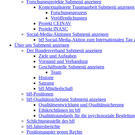
Forschungsprojekte
Submenü anzeigen
Kontextualisierte Traumaarbeit
Submenü anzeigen
Forschungsprozess
Veröffentlichungen
Projekt CEINAV
Projekt INASC
Social-Media-Aktionen
Submenü anzeigen
bff Social-Media-Aktion zum Internationalen Tag
Über uns
Submenü anzeigen
Der Bundesverband
Submenü anzeigen
Ziele und Aufgaben
Vorstand und Verbandsrat
Geschäftsstelle
Submenü anzeigen
Team
Historie
Satzung
bff-Mitgliedschaft
bff-Positionen
bff-Qualitätssicherung
Submenü anzeigen
Qualitätsentwicklung und Qualitätssicherung
Ethikrichtlinien im bff
Qualitätsstandards für die psychosoziale Begleitun
Schlichtungsstelle des bff
bff-Jahresberichte
Positionspapier gegen Rechts