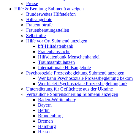
Presse
Hilfe & Beratung
Submenü anzeigen
Bundesweites Hilfetelefon
Hilfsangebote
Frauennotrufe
Frauenberatungsstellen
Selbsthilfe
Hilfe vor Ort
Submenü anzeigen
bff-Hilfsdatenbank
Frauenhaussuche
Hilfsdatenbank Menschenhandel
Traumaambulanzen
Internationale Hilfsangebote
Psychosoziale Prozessbegleitung
Submenü anzeigen
Wer kann Psychosoziale Prozessbegleitung beko
Wer bietet Psychosoziale Prozessbegleitung an?
Unterstützung für Geflüchtete aus der Ukraine
Vertrauliche Spurensicherung
Submenü anzeigen
Baden-Württemberg
Bayern
Berlin
Brandenburg
Bremen
Hamburg
Hessen