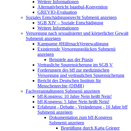
Weitere Informationen
Alternativbericht Istanbul-Konvention
GREVIO-Evaluation
Soziales Entschädigungsrecht
Submenü anzeigen
SGB XIV – Soziale Entschädigung
Weitere Informationen
Versorgung nach sexualisierter und körperlicher Gewalt
Submenü anzeigen
Kampagne #HilfenachVergewaltigung
Existierende Versorgungslücken
Submenü
anzeigen
Beispiele aus der Praxis
Vertrauliche Spurensicherung im SGB V
Forderungen des bff zur medizinischen
Versorgung und vertraulichen Spurensicherung
Bericht des Deutschen Instituts für
Menschenrechte (DIMR)
Fachveranstaltungen
Submenü anzeigen
bff-Kongress: 10 Jahre Nein heißt Nein!
bff-Kongress: 5 Jahre Nein heißt Nein!
Erfahrung - Debatte - Veränderung - 10 Jahre bff
Submenü anzeigen
Dokumentation zum bff-Kongress
Submenü anzeigen
Begrüßung durch Katja Grieger