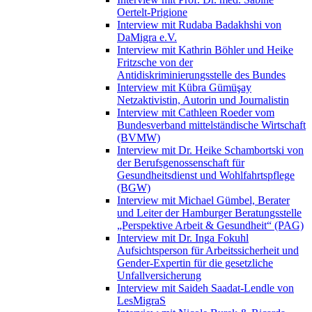
Oertelt-Prigione
Interview mit Rudaba Badakhshi von
DaMigra e.V.
Interview mit Kathrin Böhler und Heike
Fritzsche von der
Antidiskriminierungsstelle des Bundes
Interview mit Kübra Gümüşay
Netzaktivistin, Autorin und Journalistin
Interview mit Cathleen Roeder vom
Bundesverband mittelständische Wirtschaft
(BVMW)
Interview mit Dr. Heike Schambortski von
der Berufsgenossenschaft für
Gesundheitsdienst und Wohlfahrtspflege
(BGW)
Interview mit Michael Gümbel, Berater
und Leiter der Hamburger Beratungsstelle
„Perspektive Arbeit & Gesundheit“ (PAG)
Interview mit Dr. Inga Fokuhl
Aufsichtsperson für Arbeitssicherheit und
Gender-Expertin für die gesetzliche
Unfallversicherung
Interview mit Saideh Saadat-Lendle von
LesMigraS