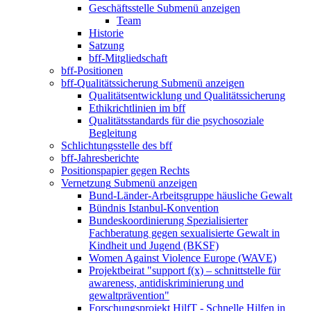
Geschäftsstelle
Submenü anzeigen
Team
Historie
Satzung
bff-Mitgliedschaft
bff-Positionen
bff-Qualitätssicherung
Submenü anzeigen
Qualitätsentwicklung und Qualitätssicherung
Ethikrichtlinien im bff
Qualitätsstandards für die psychosoziale
Begleitung
Schlichtungsstelle des bff
bff-Jahresberichte
Positionspapier gegen Rechts
Vernetzung
Submenü anzeigen
Bund-Länder-Arbeitsgruppe häusliche Gewalt
Bündnis Istanbul-Konvention
Bundeskoordinierung Spezialisierter
Fachberatung gegen sexualisierte Gewalt in
Kindheit und Jugend (BKSF)
Women Against Violence Europe (WAVE)
Projektbeirat "support f(x) – schnittstelle für
awareness, antidiskriminierung und
gewaltprävention"
Forschungsprojekt HilfT - Schnelle Hilfen in