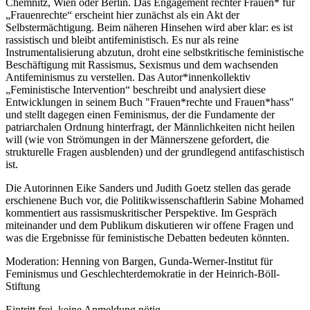
Chemnitz, Wien oder Berlin. Das Engagement rechter Frauen* für
„Frauenrechte“ erscheint hier zunächst als ein Akt der
Selbstermächtigung. Beim näheren Hinsehen wird aber klar: es ist
rassistisch und bleibt antifeministisch. Es nur als reine
Instrumentalisierung abzutun, droht eine selbstkritische feministische
Beschäftigung mit Rassismus, Sexismus und dem wachsenden
Antifeminismus zu verstellen. Das Autor*innenkollektiv
„Feministische Intervention“ beschreibt und analysiert diese
Entwicklungen in seinem Buch "Frauen*rechte und Frauen*hass"
und stellt dagegen einen Feminismus, der die Fundamente der
patriarchalen Ordnung hinterfragt, der Männlichkeiten nicht heilen
will (wie von Strömungen in der Männerszene gefordert, die
strukturelle Fragen ausblenden) und der grundlegend antifaschistisch
ist.
Die Autorinnen Eike Sanders und Judith Goetz stellen das gerade
erschienene Buch vor, die Politikwissenschaftlerin Sabine Mohamed
kommentiert aus rassismuskritischer Perspektive. Im Gespräch
miteinander und dem Publikum diskutieren wir offene Fragen und
was die Ergebnisse für feministische Debatten bedeuten könnten.
Moderation: Henning von Bargen, Gunda-Werner-Institut für
Feminismus und Geschlechterdemokratie in der Heinrich-Böll-
Stiftung
Eintritt frei, keine Anmeldung nötig.