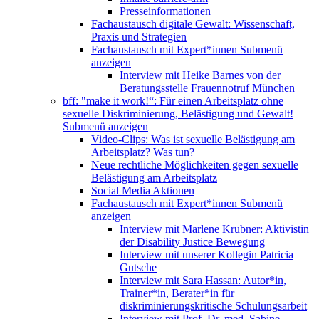
Presseinformationen
Fachaustausch digitale Gewalt: Wissenschaft,
Praxis und Strategien
Fachaustausch mit Expert*innen
Submenü
anzeigen
Interview mit Heike Barnes von der
Beratungsstelle Frauennotruf München
bff: "make it work!“: Für einen Arbeitsplatz ohne
sexuelle Diskriminierung, Belästigung und Gewalt!
Submenü anzeigen
Video-Clips: Was ist sexuelle Belästigung am
Arbeitsplatz? Was tun?
Neue rechtliche Möglichkeiten gegen sexuelle
Belästigung am Arbeitsplatz
Social Media Aktionen
Fachaustausch mit Expert*innen
Submenü
anzeigen
Interview mit Marlene Krubner: Aktivistin
der Disability Justice Bewegung
Interview mit unserer Kollegin Patricia
Gutsche
Interview mit Sara Hassan: Autor*in,
Trainer*in, Berater*in für
diskriminierungskritische Schulungsarbeit
Interview mit Prof. Dr. med. Sabine