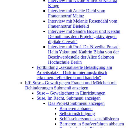
Interview mit Nicole Burek & Ricarda
Kluge
Interview mit Anette Diehl vom
Frauennotruf Mainz
Interview mit Melanie Rosendahl vom
Frauennotruf Bielefeld
Interview mit Sandra Boger und Kerstin
Demuth aus dem Projekt „aktiv gegen
digitale Gewalt“
Interview mit Prof. Dr. Nivedita Prasad,
Helin Yakut und Kathrin Blaha von der
Beschwerdestelle der Alice Salomon
Hochschule Berlin
Fortbildung „sexualisierte Belästigung am
Arbeitsplatz – Diskriminierungskritisch
erkennen, reflektieren und handeln“
bff: Suse - Gewalt gegen Frauen und Mädchen mit
Behinderungen
Submenü anzeigen
Suse – Gewaltschutz in Einrichtungen
Suse. Im Recht.
Submenü anzeigen
Das Projekt
Submenü anzeigen
Barrieren abbauen
Selbstermächtigung
Schlüsselpersonen sensibilisieren
Barrieren in Strafverfahren abbauen