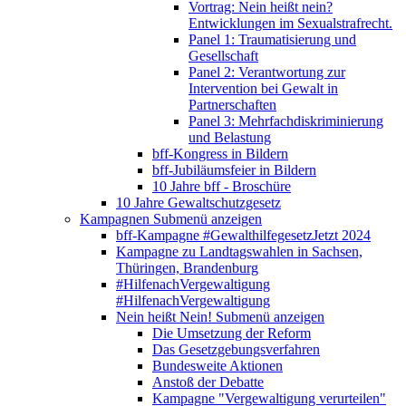
Vortrag: Nein heißt nein?
Entwicklungen im Sexualstrafrecht.
Panel 1: Traumatisierung und
Gesellschaft
Panel 2: Verantwortung zur
Intervention bei Gewalt in
Partnerschaften
Panel 3: Mehrfachdiskriminierung
und Belastung
bff-Kongress in Bildern
bff-Jubiläumsfeier in Bildern
10 Jahre bff - Broschüre
10 Jahre Gewaltschutzgesetz
Kampagnen
Submenü anzeigen
bff-Kampagne #GewalthilfegesetzJetzt 2024
Kampagne zu Landtagswahlen in Sachsen,
Thüringen, Brandenburg
#HilfenachVergewaltigung
#HilfenachVergewaltigung
Nein heißt Nein!
Submenü anzeigen
Die Umsetzung der Reform
Das Gesetzgebungsverfahren
Bundesweite Aktionen
Anstoß der Debatte
Kampagne "Vergewaltigung verurteilen"