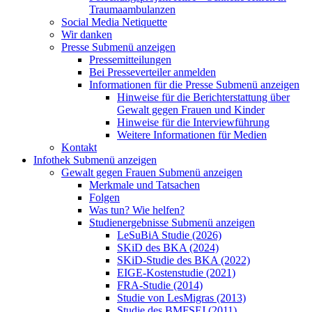
Traumaambulanzen
Social Media Netiquette
Wir danken
Presse
Submenü anzeigen
Pressemitteilungen
Bei Presseverteiler anmelden
Informationen für die Presse
Submenü anzeigen
Hinweise für die Berichterstattung über
Gewalt gegen Frauen und Kinder
Hinweise für die Interviewführung
Weitere Informationen für Medien
Kontakt
Infothek
Submenü anzeigen
Gewalt gegen Frauen
Submenü anzeigen
Merkmale und Tatsachen
Folgen
Was tun? Wie helfen?
Studienergebnisse
Submenü anzeigen
LeSuBiA Studie (2026)
SKiD des BKA (2024)
SKiD-Studie des BKA (2022)
EIGE-Kostenstudie (2021)
FRA-Studie (2014)
Studie von LesMigras (2013)
Studie des BMFSFJ (2011)