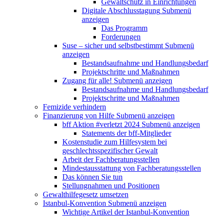
Gewaltschutz in Einrichtungen
Digitale Abschlusstagung
Submenü
anzeigen
Das Programm
Forderungen
Suse – sicher und selbstbestimmt
Submenü
anzeigen
Bestandsaufnahme und Handlungsbedarf
Projektschritte und Maßnahmen
Zugang für alle!
Submenü anzeigen
Bestandsaufnahme und Handlungsbedarf
Projektschritte und Maßnahmen
Femizide verhindern
Finanzierung von Hilfe
Submenü anzeigen
bff Aktion #verletzt 2024
Submenü anzeigen
Statements der bff-Mitglieder
Kostenstudie zum Hilfesystem bei
geschlechtsspezifischer Gewalt
Arbeit der Fachberatungsstellen
Mindestausstattung von Fachberatungsstellen
Das können Sie tun
Stellungnahmen und Positionen
Gewalthilfegesetz umsetzen
Istanbul-Konvention
Submenü anzeigen
Wichtige Artikel der Istanbul-Konvention