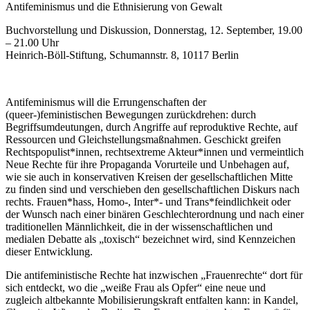
Antifeminismus und die Ethnisierung von Gewalt
Buchvorstellung und Diskussion, Donnerstag, 12. September, 19.00
– 21.00 Uhr
Heinrich-Böll-Stiftung, Schumannstr. 8, 10117 Berlin
Antifeminismus will die Errungenschaften der
(queer-)feministischen Bewegungen zurückdrehen: durch
Begriffsumdeutungen, durch Angriffe auf reproduktive Rechte, auf
Ressourcen und Gleichstellungsmaßnahmen. Geschickt greifen
Rechtspopulist*innen, rechtsextreme Akteur*innen und vermeintlich
Neue Rechte für ihre Propaganda Vorurteile und Unbehagen auf,
wie sie auch in konservativen Kreisen der gesellschaftlichen Mitte
zu finden sind und verschieben den gesellschaftlichen Diskurs nach
rechts. Frauen*hass, Homo-, Inter*- und Trans*feindlichkeit oder
der Wunsch nach einer binären Geschlechterordnung und nach einer
traditionellen Männlichkeit, die in der wissenschaftlichen und
medialen Debatte als „toxisch“ bezeichnet wird, sind Kennzeichen
dieser Entwicklung.
Die antifeministische Rechte hat inzwischen „Frauenrechte“ dort für
sich entdeckt, wo die „weiße Frau als Opfer“ eine neue und
zugleich altbekannte Mobilisierungskraft entfalten kann: in Kandel,