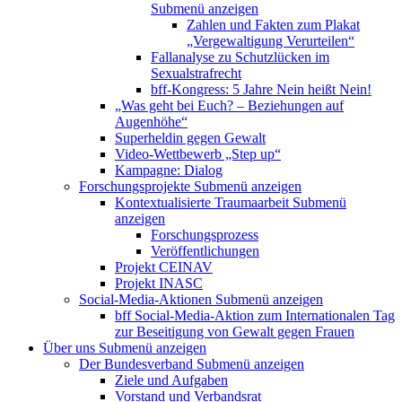
Submenü anzeigen
Zahlen und Fakten zum Plakat
„Vergewaltigung Verurteilen“
Fallanalyse zu Schutzlücken im
Sexualstrafrecht
bff-Kongress: 5 Jahre Nein heißt Nein!
„Was geht bei Euch? – Beziehungen auf
Augenhöhe“
Superheldin gegen Gewalt
Video-Wettbewerb „Step up“
Kampagne: Dialog
Forschungsprojekte
Submenü anzeigen
Kontextualisierte Traumaarbeit
Submenü
anzeigen
Forschungsprozess
Veröffentlichungen
Projekt CEINAV
Projekt INASC
Social-Media-Aktionen
Submenü anzeigen
bff Social-Media-Aktion zum Internationalen Tag
zur Beseitigung von Gewalt gegen Frauen
Über uns
Submenü anzeigen
Der Bundesverband
Submenü anzeigen
Ziele und Aufgaben
Vorstand und Verbandsrat