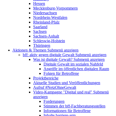
Hessen
Mecklenburg-Vorpommern
Niedersachsen
Nordrhein-Westfalen
Rheinland-Pfalz
Saarland
Sachsen
Sachsen-Anhalt
Schleswig-Holstein
Thüringen
Aktionen & Themen
Submenü anzeigen
bff: aktiv gegen digitale Gewalt
Submenü anzeigen
Was ist digitale Gewalt?
Submenü anzeigen
Digitale Gewalt im sozialen Nahfeld
Angriffe im öffentlichen digitalen Raum
Folgen für Betroffene
Projektbereiche
Aktuelle Studien und Veröffentlichungen
Aufruf #NetzOhneGewalt
Video-Kampagne "Digital und real"
Submenü
anzeigen
Forderungen
Stimmen der bff-Fachberatungsstellen
Informationen für Betroffene
Inhalte barriere-arm