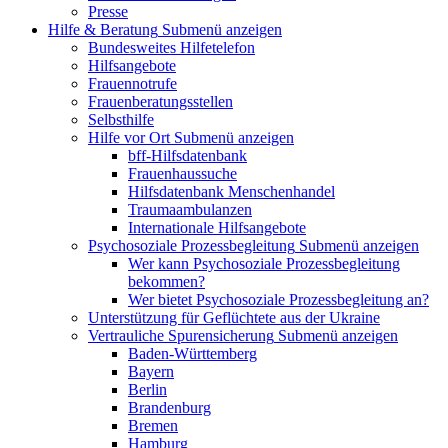
Presse
Hilfe & Beratung
Submenü anzeigen
Bundesweites Hilfetelefon
Hilfsangebote
Frauennotrufe
Frauenberatungsstellen
Selbsthilfe
Hilfe vor Ort
Submenü anzeigen
bff-Hilfsdatenbank
Frauenhaussuche
Hilfsdatenbank Menschenhandel
Traumaambulanzen
Internationale Hilfsangebote
Psychosoziale Prozessbegleitung
Submenü anzeigen
Wer kann Psychosoziale Prozessbegleitung
bekommen?
Wer bietet Psychosoziale Prozessbegleitung an?
Unterstützung für Geflüchtete aus der Ukraine
Vertrauliche Spurensicherung
Submenü anzeigen
Baden-Württemberg
Bayern
Berlin
Brandenburg
Bremen
Hamburg