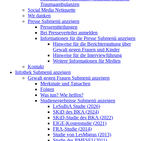
Traumaambulanzen
Social Media Netiquette
Wir danken
Presse
Submenü anzeigen
Pressemitteilungen
Bei Presseverteiler anmelden
Informationen für die Presse
Submenü anzeigen
Hinweise für die Berichterstattung über
Gewalt gegen Frauen und Kinder
Hinweise für die Interviewführung
Weitere Informationen für Medien
Kontakt
Infothek
Submenü anzeigen
Gewalt gegen Frauen
Submenü anzeigen
Merkmale und Tatsachen
Folgen
Was tun? Wie helfen?
Studienergebnisse
Submenü anzeigen
LeSuBiA Studie (2026)
SKiD des BKA (2024)
SKiD-Studie des BKA (2022)
EIGE-Kostenstudie (2021)
FRA-Studie (2014)
Studie von LesMigras (2013)
Studie des BMFSFJ (2011)