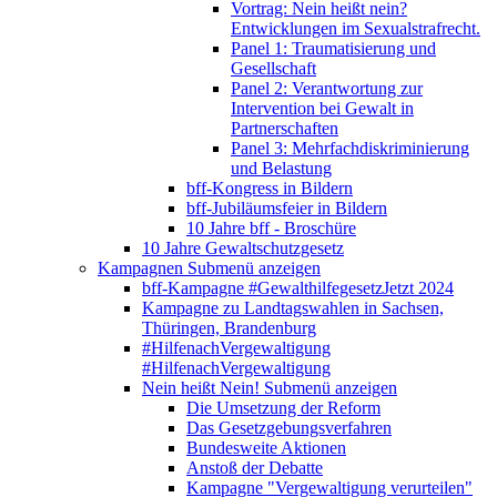
Vortrag: Nein heißt nein?
Entwicklungen im Sexualstrafrecht.
Panel 1: Traumatisierung und
Gesellschaft
Panel 2: Verantwortung zur
Intervention bei Gewalt in
Partnerschaften
Panel 3: Mehrfachdiskriminierung
und Belastung
bff-Kongress in Bildern
bff-Jubiläumsfeier in Bildern
10 Jahre bff - Broschüre
10 Jahre Gewaltschutzgesetz
Kampagnen
Submenü anzeigen
bff-Kampagne #GewalthilfegesetzJetzt 2024
Kampagne zu Landtagswahlen in Sachsen,
Thüringen, Brandenburg
#HilfenachVergewaltigung
#HilfenachVergewaltigung
Nein heißt Nein!
Submenü anzeigen
Die Umsetzung der Reform
Das Gesetzgebungsverfahren
Bundesweite Aktionen
Anstoß der Debatte
Kampagne "Vergewaltigung verurteilen"