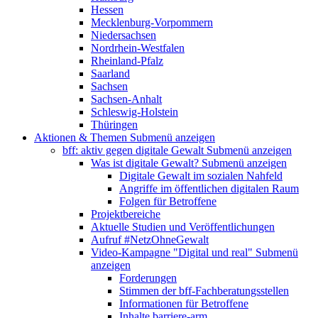
Hessen
Mecklenburg-Vorpommern
Niedersachsen
Nordrhein-Westfalen
Rheinland-Pfalz
Saarland
Sachsen
Sachsen-Anhalt
Schleswig-Holstein
Thüringen
Aktionen & Themen
Submenü anzeigen
bff: aktiv gegen digitale Gewalt
Submenü anzeigen
Was ist digitale Gewalt?
Submenü anzeigen
Digitale Gewalt im sozialen Nahfeld
Angriffe im öffentlichen digitalen Raum
Folgen für Betroffene
Projektbereiche
Aktuelle Studien und Veröffentlichungen
Aufruf #NetzOhneGewalt
Video-Kampagne "Digital und real"
Submenü
anzeigen
Forderungen
Stimmen der bff-Fachberatungsstellen
Informationen für Betroffene
Inhalte barriere-arm