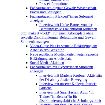
Presseinformationen
Fachaustausch digitale Gewalt: Wissenschaft,
Praxis und Strategien
Fachaustausch mit Expert*innen
Submenü
anzeigen
Interview mit Heike Barnes von der
Beratungsstelle Frauennotruf München
bff: "make it work!“: Für einen Arbeitsplatz ohne
sexuelle Diskriminierung, Belästigung und Gewalt!
Submenü anzeigen
Video-Clips: Was ist sexuelle Belästigung am
Arbeitsplatz? Was tun?
Neue rechtliche Möglichkeiten gegen sexuelle
Belästigung am Arbeitsplatz
Social Media Aktionen
Fachaustausch mit Expert*innen
Submenü
anzeigen
Interview mit Marlene Krubner: Aktivistin
der Disability Justice Bewegung
Interview mit unserer Kollegin Patricia
Gutsche
Interview mit Sara Hassan: Autor*in,
Trainer*in, Berater*in für
diskriminierungskritische Schulungsarbeit
Interview mit Prof. Dr. med. Sabine