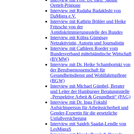
Oertelt-Prigione
Interview mit Rudaba Badakhshi von
DaMigra e.V.
Interview mit Kathrin Böhler und Heike
Fritzsche von der
Antidiskriminierungsstelle des Bundes
Interview mit Kübra Gümüşay
Netzaktivistin, Autorin und Journalistin
Interview mit Cathleen Roeder vom
Bundesverband mittelständische Wirtschaft
(BVMW)
Interview mit Dr. Heike Schambortski von
der Berufsgenossenschaft für
Gesundheitsdienst und Wohlfahrtspflege
(BGW)
Interview mit Michael Gümbel, Berater
und Leiter der Hamburger Beratungsstelle
„Perspektive Arbeit & Gesundheit“ (PAG)
Interview mit Dr. Inga Fokuhl
Aufsichtsperson für Arbeitssicherheit und
Gender-Expertin für die gesetzliche
Unfallversicherung
Interview mit Saideh Saadat-Lendle von
LesMigraS