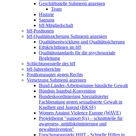
Geschäftsstelle
Submenü anzeigen
Team
Historie
Satzung
bff-Mitgliedschaft
bff-Positionen
bff-Qualitätssicherung
Submenü anzeigen
Qualitätsentwicklung und Qualitätssicherung
Ethikrichtlinien im bff
Qualitätsstandards für die psychosoziale
Begleitung
Schlichtungsstelle des bff
bff-Jahresberichte
Positionspapier gegen Rechts
Vernetzung
Submenü anzeigen
Bund-Länder-Arbeitsgruppe häusliche Gewalt
Bündnis Istanbul-Konvention
Bundeskoordinierung Spezialisierter
Fachberatung gegen sexualisierte Gewalt in
Kindheit und Jugend (BKSF)
Women Against Violence Europe (WAVE)
Projektbeirat "support f(x) – schnittstelle für
awareness, antidiskriminierung und
gewaltprävention"
Forschungsprojekt HilfT - Schnelle Hilfen in