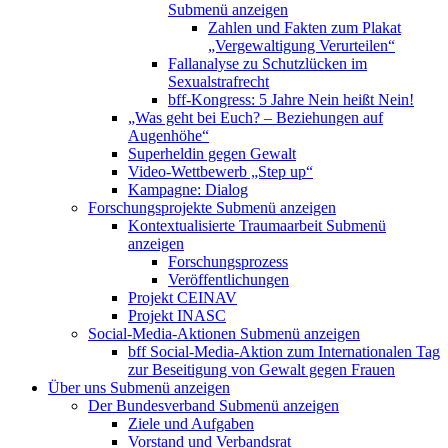
Submenü anzeigen
Zahlen und Fakten zum Plakat
„Vergewaltigung Verurteilen“
Fallanalyse zu Schutzlücken im
Sexualstrafrecht
bff-Kongress: 5 Jahre Nein heißt Nein!
„Was geht bei Euch? – Beziehungen auf
Augenhöhe“
Superheldin gegen Gewalt
Video-Wettbewerb „Step up“
Kampagne: Dialog
Forschungsprojekte
Submenü anzeigen
Kontextualisierte Traumaarbeit
Submenü
anzeigen
Forschungsprozess
Veröffentlichungen
Projekt CEINAV
Projekt INASC
Social-Media-Aktionen
Submenü anzeigen
bff Social-Media-Aktion zum Internationalen Tag
zur Beseitigung von Gewalt gegen Frauen
Über uns
Submenü anzeigen
Der Bundesverband
Submenü anzeigen
Ziele und Aufgaben
Vorstand und Verbandsrat