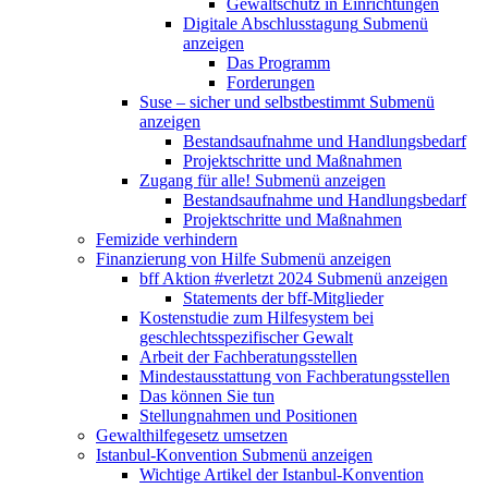
Gewaltschutz in Einrichtungen
Digitale Abschlusstagung
Submenü
anzeigen
Das Programm
Forderungen
Suse – sicher und selbstbestimmt
Submenü
anzeigen
Bestandsaufnahme und Handlungsbedarf
Projektschritte und Maßnahmen
Zugang für alle!
Submenü anzeigen
Bestandsaufnahme und Handlungsbedarf
Projektschritte und Maßnahmen
Femizide verhindern
Finanzierung von Hilfe
Submenü anzeigen
bff Aktion #verletzt 2024
Submenü anzeigen
Statements der bff-Mitglieder
Kostenstudie zum Hilfesystem bei
geschlechtsspezifischer Gewalt
Arbeit der Fachberatungsstellen
Mindestausstattung von Fachberatungsstellen
Das können Sie tun
Stellungnahmen und Positionen
Gewalthilfegesetz umsetzen
Istanbul-Konvention
Submenü anzeigen
Wichtige Artikel der Istanbul-Konvention