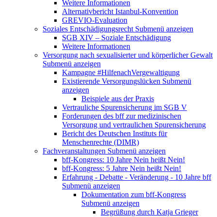
Weitere Informationen
Alternativbericht Istanbul-Konvention
GREVIO-Evaluation
Soziales Entschädigungsrecht
Submenü anzeigen
SGB XIV – Soziale Entschädigung
Weitere Informationen
Versorgung nach sexualisierter und körperlicher Gewalt
Submenü anzeigen
Kampagne #HilfenachVergewaltigung
Existierende Versorgungslücken
Submenü
anzeigen
Beispiele aus der Praxis
Vertrauliche Spurensicherung im SGB V
Forderungen des bff zur medizinischen
Versorgung und vertraulichen Spurensicherung
Bericht des Deutschen Instituts für
Menschenrechte (DIMR)
Fachveranstaltungen
Submenü anzeigen
bff-Kongress: 10 Jahre Nein heißt Nein!
bff-Kongress: 5 Jahre Nein heißt Nein!
Erfahrung - Debatte - Veränderung - 10 Jahre bff
Submenü anzeigen
Dokumentation zum bff-Kongress
Submenü anzeigen
Begrüßung durch Katja Grieger