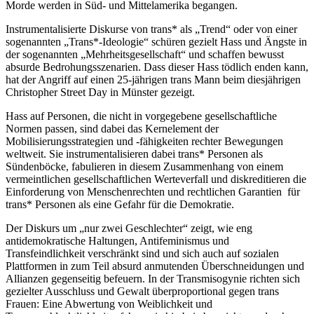
Morde werden in Süd- und Mittelamerika begangen.
Instrumentalisierte Diskurse von trans* als „Trend“ oder von einer
sogenannten „Trans*-Ideologie“ schüren gezielt Hass und Ängste in
der sogenannten „Mehrheitsgesellschaft“ und schaffen bewusst
absurde Bedrohungsszenarien. Dass dieser Hass tödlich enden kann,
hat der Angriff auf einen 25-jährigen trans Mann beim diesjährigen
Christopher Street Day in Münster gezeigt.
Hass auf Personen, die nicht in vorgegebene gesellschaftliche
Normen passen, sind dabei das Kernelement der
Mobilisierungsstrategien und -fähigkeiten rechter Bewegungen
weltweit. Sie instrumentalisieren dabei trans* Personen als
Sündenböcke, fabulieren in diesem Zusammenhang von einem
vermeintlichen gesellschaftlichen Werteverfall und diskreditieren die
Einforderung von Menschenrechten und rechtlichen Garantien für
trans* Personen als eine Gefahr für die Demokratie.
Der Diskurs um „nur zwei Geschlechter“ zeigt, wie eng
antidemokratische Haltungen, Antifeminismus und
Transfeindlichkeit verschränkt sind und sich auch auf sozialen
Plattformen in zum Teil absurd anmutenden Überschneidungen und
Allianzen gegenseitig befeuern. In der Transmisogynie richten sich
gezielter Ausschluss und Gewalt überproportional gegen trans
Frauen: Eine Abwertung von Weiblichkeit und