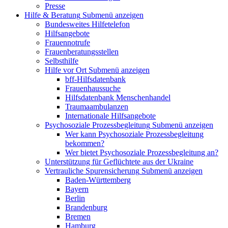
Presse
Hilfe & Beratung
Submenü anzeigen
Bundesweites Hilfetelefon
Hilfsangebote
Frauennotrufe
Frauenberatungsstellen
Selbsthilfe
Hilfe vor Ort
Submenü anzeigen
bff-Hilfsdatenbank
Frauenhaussuche
Hilfsdatenbank Menschenhandel
Traumaambulanzen
Internationale Hilfsangebote
Psychosoziale Prozessbegleitung
Submenü anzeigen
Wer kann Psychosoziale Prozessbegleitung
bekommen?
Wer bietet Psychosoziale Prozessbegleitung an?
Unterstützung für Geflüchtete aus der Ukraine
Vertrauliche Spurensicherung
Submenü anzeigen
Baden-Württemberg
Bayern
Berlin
Brandenburg
Bremen
Hamburg