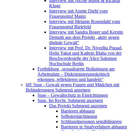
Interview mit Nicole Burek & Ricarda
Kluge
Interview mit Anette Diehl vom
Frauennotruf Mainz
Interview mit Melanie Rosendahl vom
Frauennotruf Bielefeld
Interview mit Sandra Boger und Kerstin
Demuth aus dem Projekt „aktiv gegen
digitale Gewalt“
Interview mit Prof. Dr. Nivedita Prasad,
Helin Yakut und Kathrin Blaha von der
Beschwerdestelle der Alice Salomon
Hochschule Berlin
Fortbildung „sexualisierte Belästigung am
Arbeitsplatz – Diskriminierungskritisch
erkennen, reflektieren und handeln“
bff: Suse - Gewalt gegen Frauen und Mädchen mit
Behinderungen
Submenü anzeigen
Suse – Gewaltschutz in Einrichtungen
Suse. Im Recht.
Submenü anzeigen
Das Projekt
Submenü anzeigen
Barrieren abbauen
Selbstermächtigung
Schlüsselpersonen sensibilisieren
Barrieren in Strafverfahren abbauen