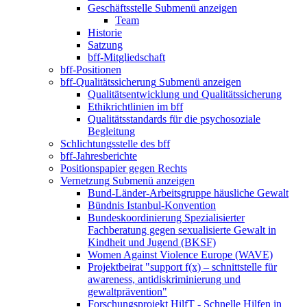
Geschäftsstelle
Submenü anzeigen
Team
Historie
Satzung
bff-Mitgliedschaft
bff-Positionen
bff-Qualitätssicherung
Submenü anzeigen
Qualitätsentwicklung und Qualitätssicherung
Ethikrichtlinien im bff
Qualitätsstandards für die psychosoziale
Begleitung
Schlichtungsstelle des bff
bff-Jahresberichte
Positionspapier gegen Rechts
Vernetzung
Submenü anzeigen
Bund-Länder-Arbeitsgruppe häusliche Gewalt
Bündnis Istanbul-Konvention
Bundeskoordinierung Spezialisierter
Fachberatung gegen sexualisierte Gewalt in
Kindheit und Jugend (BKSF)
Women Against Violence Europe (WAVE)
Projektbeirat "support f(x) – schnittstelle für
awareness, antidiskriminierung und
gewaltprävention"
Forschungsprojekt HilfT - Schnelle Hilfen in