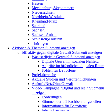
Hessen
Mecklenburg-Vorpommern
Niedersachsen
Nordrhein-Westfalen
Rheinland-Pfalz
Saarland
Sachsen
Sachsen-Anhalt
Schleswig-Holstein
Thüringen
Aktionen & Themen
Submenü anzeigen
bff: aktiv gegen digitale Gewalt
Submenü anzeigen
Was ist digitale Gewalt?
Submenü anzeigen
Digitale Gewalt im sozialen Nahfeld
Angriffe im öffentlichen digitalen Raum
Folgen für Betroffene
Projektbereiche
Aktuelle Studien und Veröffentlichungen
Aufruf #NetzOhneGewalt
Video-Kampagne "Digital und real"
Submenü
anzeigen
Forderungen
Stimmen der bff-Fachberatungsstellen
Informationen für Betroffene
Inhalte barriere-arm