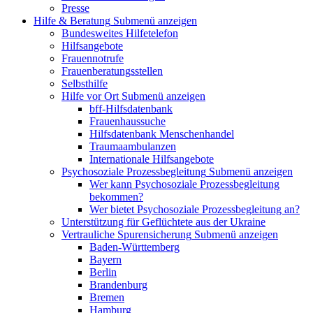
Presse
Hilfe & Beratung
Submenü anzeigen
Bundesweites Hilfetelefon
Hilfsangebote
Frauennotrufe
Frauenberatungsstellen
Selbsthilfe
Hilfe vor Ort
Submenü anzeigen
bff-Hilfsdatenbank
Frauenhaussuche
Hilfsdatenbank Menschenhandel
Traumaambulanzen
Internationale Hilfsangebote
Psychosoziale Prozessbegleitung
Submenü anzeigen
Wer kann Psychosoziale Prozessbegleitung
bekommen?
Wer bietet Psychosoziale Prozessbegleitung an?
Unterstützung für Geflüchtete aus der Ukraine
Vertrauliche Spurensicherung
Submenü anzeigen
Baden-Württemberg
Bayern
Berlin
Brandenburg
Bremen
Hamburg