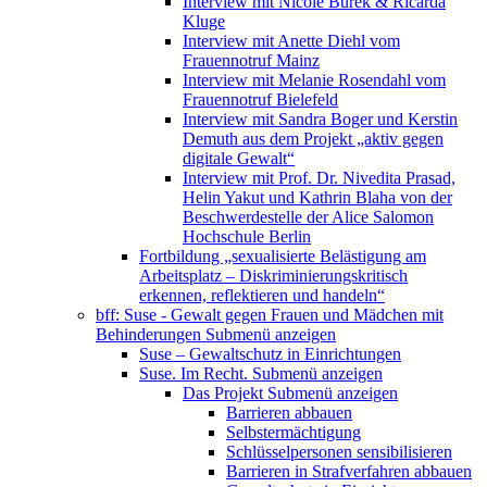
Interview mit Nicole Burek & Ricarda
Kluge
Interview mit Anette Diehl vom
Frauennotruf Mainz
Interview mit Melanie Rosendahl vom
Frauennotruf Bielefeld
Interview mit Sandra Boger und Kerstin
Demuth aus dem Projekt „aktiv gegen
digitale Gewalt“
Interview mit Prof. Dr. Nivedita Prasad,
Helin Yakut und Kathrin Blaha von der
Beschwerdestelle der Alice Salomon
Hochschule Berlin
Fortbildung „sexualisierte Belästigung am
Arbeitsplatz – Diskriminierungskritisch
erkennen, reflektieren und handeln“
bff: Suse - Gewalt gegen Frauen und Mädchen mit
Behinderungen
Submenü anzeigen
Suse – Gewaltschutz in Einrichtungen
Suse. Im Recht.
Submenü anzeigen
Das Projekt
Submenü anzeigen
Barrieren abbauen
Selbstermächtigung
Schlüsselpersonen sensibilisieren
Barrieren in Strafverfahren abbauen