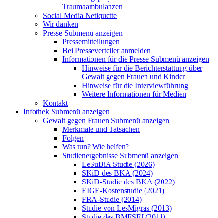
Traumaambulanzen
Social Media Netiquette
Wir danken
Presse
Submenü anzeigen
Pressemitteilungen
Bei Presseverteiler anmelden
Informationen für die Presse
Submenü anzeigen
Hinweise für die Berichterstattung über
Gewalt gegen Frauen und Kinder
Hinweise für die Interviewführung
Weitere Informationen für Medien
Kontakt
Infothek
Submenü anzeigen
Gewalt gegen Frauen
Submenü anzeigen
Merkmale und Tatsachen
Folgen
Was tun? Wie helfen?
Studienergebnisse
Submenü anzeigen
LeSuBiA Studie (2026)
SKiD des BKA (2024)
SKiD-Studie des BKA (2022)
EIGE-Kostenstudie (2021)
FRA-Studie (2014)
Studie von LesMigras (2013)
Studie des BMFSFJ (2011)