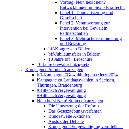
Vortrag: Nein heißt nein?
Entwicklungen im Sexualstrafrecht.
Panel 1: Traumatisierung und
Gesellschaft
Panel 2: Verantwortung zur
Intervention bei Gewalt in
Partnerschaften
Panel 3: Mehrfachdiskriminierung
und Belastung
bff-Kongress in Bildern
bff-Jubiläumsfeier in Bildern
10 Jahre bff - Broschüre
10 Jahre Gewaltschutzgesetz
Kampagnen
Submenü anzeigen
bff-Kampagne #GewalthilfegesetzJetzt 2024
Kampagne zu Landtagswahlen in Sachsen,
Thüringen, Brandenburg
#HilfenachVergewaltigung
#HilfenachVergewaltigung
Nein heißt Nein!
Submenü anzeigen
Die Umsetzung der Reform
Das Gesetzgebungsverfahren
Bundesweite Aktionen
Anstoß der Debatte
Kampagne "Vergewaltigung verurteilen"