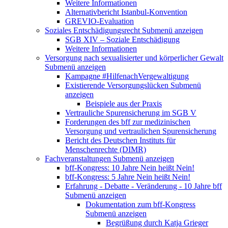
Weitere Informationen
Alternativbericht Istanbul-Konvention
GREVIO-Evaluation
Soziales Entschädigungsrecht
Submenü anzeigen
SGB XIV – Soziale Entschädigung
Weitere Informationen
Versorgung nach sexualisierter und körperlicher Gewalt
Submenü anzeigen
Kampagne #HilfenachVergewaltigung
Existierende Versorgungslücken
Submenü
anzeigen
Beispiele aus der Praxis
Vertrauliche Spurensicherung im SGB V
Forderungen des bff zur medizinischen
Versorgung und vertraulichen Spurensicherung
Bericht des Deutschen Instituts für
Menschenrechte (DIMR)
Fachveranstaltungen
Submenü anzeigen
bff-Kongress: 10 Jahre Nein heißt Nein!
bff-Kongress: 5 Jahre Nein heißt Nein!
Erfahrung - Debatte - Veränderung - 10 Jahre bff
Submenü anzeigen
Dokumentation zum bff-Kongress
Submenü anzeigen
Begrüßung durch Katja Grieger