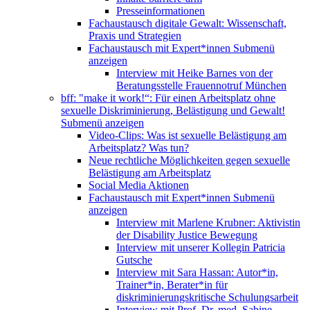
Presseinformationen
Fachaustausch digitale Gewalt: Wissenschaft,
Praxis und Strategien
Fachaustausch mit Expert*innen
Submenü
anzeigen
Interview mit Heike Barnes von der
Beratungsstelle Frauennotruf München
bff: "make it work!“: Für einen Arbeitsplatz ohne
sexuelle Diskriminierung, Belästigung und Gewalt!
Submenü anzeigen
Video-Clips: Was ist sexuelle Belästigung am
Arbeitsplatz? Was tun?
Neue rechtliche Möglichkeiten gegen sexuelle
Belästigung am Arbeitsplatz
Social Media Aktionen
Fachaustausch mit Expert*innen
Submenü
anzeigen
Interview mit Marlene Krubner: Aktivistin
der Disability Justice Bewegung
Interview mit unserer Kollegin Patricia
Gutsche
Interview mit Sara Hassan: Autor*in,
Trainer*in, Berater*in für
diskriminierungskritische Schulungsarbeit
Interview mit Prof. Dr. med. Sabine