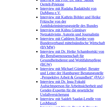
Oertelt-Prigione
Interview mit Rudaba Badakhshi von
DaMigra e.V.
Interview mit Kathrin Böhler und Heike
Fritzsche von der
Antidiskriminierungsstelle des Bundes
Interview mit Kübra Gümüşay
Netzaktivistin, Autorin und Journalistin
Interview mit Cathleen Roeder vom
Bundesverband mittelständische Wirtschaft
(BVMW)
Interview mit Dr. Heike Schambortski von
der Berufsgenossenschaft für
Gesundheitsdienst und Wohlfahrtspflege
(BGW)
Interview mit Michael Gümbel, Berater
und Leiter der Hamburger Beratungsstelle
„Perspektive Arbeit & Gesundheit“ (PAG)
Interview mit Dr. Inga Fokuhl
Aufsichtsperson für Arbeitssicherheit und
Gender-Expertin für die gesetzliche
Unfallversicherung
Interview mit Saideh Saadat-Lendle von
LesMigraS