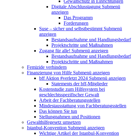
Gewaltschutz in Einrichtungen
Digitale Abschlusstagung
Submenü
anzeigen
Das Programm
Forderungen
Suse – sicher und selbstbestimmt
Submenü
anzeigen
Bestandsaufnahme und Handlungsbedarf
Projektschritte und Maßnahmen
Zugang für alle!
Submenü anzeigen
Bestandsaufnahme und Handlungsbedarf
Projektschritte und Maßnahmen
Femizide verhindern
Finanzierung von Hilfe
Submenü anzeigen
bff Aktion #verletzt 2024
Submenü anzeigen
Statements der bff-Mitglieder
Kostenstudie zum Hilfesystem bei
geschlechtsspezifischer Gewalt
Arbeit der Fachberatungsstellen
Mindestausstattung von Fachberatungsstellen
Das können Sie tun
Stellungnahmen und Positionen
Gewalthilfegesetz umsetzen
Istanbul-Konvention
Submenü anzeigen
Wichtige Artikel der Istanbul-Konvention