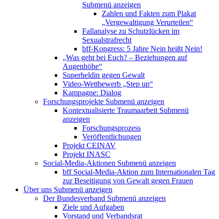
Submenü anzeigen
Zahlen und Fakten zum Plakat
„Vergewaltigung Verurteilen“
Fallanalyse zu Schutzlücken im
Sexualstrafrecht
bff-Kongress: 5 Jahre Nein heißt Nein!
„Was geht bei Euch? – Beziehungen auf
Augenhöhe“
Superheldin gegen Gewalt
Video-Wettbewerb „Step up“
Kampagne: Dialog
Forschungsprojekte
Submenü anzeigen
Kontextualisierte Traumaarbeit
Submenü
anzeigen
Forschungsprozess
Veröffentlichungen
Projekt CEINAV
Projekt INASC
Social-Media-Aktionen
Submenü anzeigen
bff Social-Media-Aktion zum Internationalen Tag
zur Beseitigung von Gewalt gegen Frauen
Über uns
Submenü anzeigen
Der Bundesverband
Submenü anzeigen
Ziele und Aufgaben
Vorstand und Verbandsrat