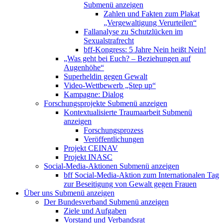
Submenü anzeigen
Zahlen und Fakten zum Plakat
„Vergewaltigung Verurteilen“
Fallanalyse zu Schutzlücken im
Sexualstrafrecht
bff-Kongress: 5 Jahre Nein heißt Nein!
„Was geht bei Euch? – Beziehungen auf
Augenhöhe“
Superheldin gegen Gewalt
Video-Wettbewerb „Step up“
Kampagne: Dialog
Forschungsprojekte
Submenü anzeigen
Kontextualisierte Traumaarbeit
Submenü
anzeigen
Forschungsprozess
Veröffentlichungen
Projekt CEINAV
Projekt INASC
Social-Media-Aktionen
Submenü anzeigen
bff Social-Media-Aktion zum Internationalen Tag
zur Beseitigung von Gewalt gegen Frauen
Über uns
Submenü anzeigen
Der Bundesverband
Submenü anzeigen
Ziele und Aufgaben
Vorstand und Verbandsrat