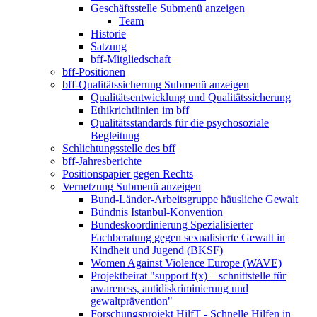
Geschäftsstelle
Submenü anzeigen
Team
Historie
Satzung
bff-Mitgliedschaft
bff-Positionen
bff-Qualitätssicherung
Submenü anzeigen
Qualitätsentwicklung und Qualitätssicherung
Ethikrichtlinien im bff
Qualitätsstandards für die psychosoziale
Begleitung
Schlichtungsstelle des bff
bff-Jahresberichte
Positionspapier gegen Rechts
Vernetzung
Submenü anzeigen
Bund-Länder-Arbeitsgruppe häusliche Gewalt
Bündnis Istanbul-Konvention
Bundeskoordinierung Spezialisierter
Fachberatung gegen sexualisierte Gewalt in
Kindheit und Jugend (BKSF)
Women Against Violence Europe (WAVE)
Projektbeirat "support f(x) – schnittstelle für
awareness, antidiskriminierung und
gewaltprävention"
Forschungsprojekt HilfT - Schnelle Hilfen in