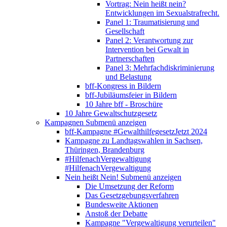
Vortrag: Nein heißt nein?
Entwicklungen im Sexualstrafrecht.
Panel 1: Traumatisierung und
Gesellschaft
Panel 2: Verantwortung zur
Intervention bei Gewalt in
Partnerschaften
Panel 3: Mehrfachdiskriminierung
und Belastung
bff-Kongress in Bildern
bff-Jubiläumsfeier in Bildern
10 Jahre bff - Broschüre
10 Jahre Gewaltschutzgesetz
Kampagnen
Submenü anzeigen
bff-Kampagne #GewalthilfegesetzJetzt 2024
Kampagne zu Landtagswahlen in Sachsen,
Thüringen, Brandenburg
#HilfenachVergewaltigung
#HilfenachVergewaltigung
Nein heißt Nein!
Submenü anzeigen
Die Umsetzung der Reform
Das Gesetzgebungsverfahren
Bundesweite Aktionen
Anstoß der Debatte
Kampagne "Vergewaltigung verurteilen"