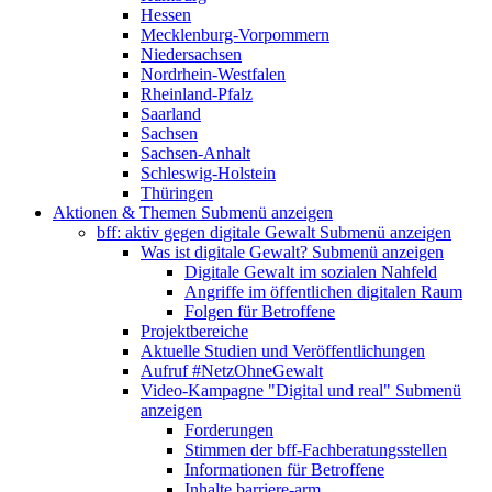
Hessen
Mecklenburg-Vorpommern
Niedersachsen
Nordrhein-Westfalen
Rheinland-Pfalz
Saarland
Sachsen
Sachsen-Anhalt
Schleswig-Holstein
Thüringen
Aktionen & Themen
Submenü anzeigen
bff: aktiv gegen digitale Gewalt
Submenü anzeigen
Was ist digitale Gewalt?
Submenü anzeigen
Digitale Gewalt im sozialen Nahfeld
Angriffe im öffentlichen digitalen Raum
Folgen für Betroffene
Projektbereiche
Aktuelle Studien und Veröffentlichungen
Aufruf #NetzOhneGewalt
Video-Kampagne "Digital und real"
Submenü
anzeigen
Forderungen
Stimmen der bff-Fachberatungsstellen
Informationen für Betroffene
Inhalte barriere-arm