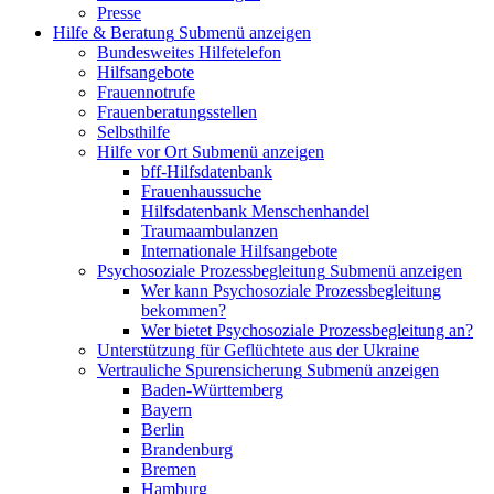
Presse
Hilfe & Beratung
Submenü anzeigen
Bundesweites Hilfetelefon
Hilfsangebote
Frauennotrufe
Frauenberatungsstellen
Selbsthilfe
Hilfe vor Ort
Submenü anzeigen
bff-Hilfsdatenbank
Frauenhaussuche
Hilfsdatenbank Menschenhandel
Traumaambulanzen
Internationale Hilfsangebote
Psychosoziale Prozessbegleitung
Submenü anzeigen
Wer kann Psychosoziale Prozessbegleitung
bekommen?
Wer bietet Psychosoziale Prozessbegleitung an?
Unterstützung für Geflüchtete aus der Ukraine
Vertrauliche Spurensicherung
Submenü anzeigen
Baden-Württemberg
Bayern
Berlin
Brandenburg
Bremen
Hamburg