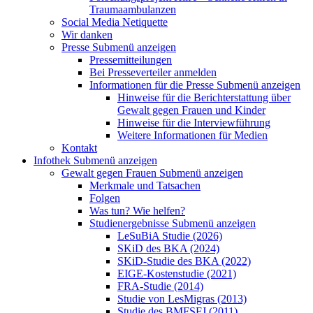
Traumaambulanzen
Social Media Netiquette
Wir danken
Presse
Submenü anzeigen
Pressemitteilungen
Bei Presseverteiler anmelden
Informationen für die Presse
Submenü anzeigen
Hinweise für die Berichterstattung über
Gewalt gegen Frauen und Kinder
Hinweise für die Interviewführung
Weitere Informationen für Medien
Kontakt
Infothek
Submenü anzeigen
Gewalt gegen Frauen
Submenü anzeigen
Merkmale und Tatsachen
Folgen
Was tun? Wie helfen?
Studienergebnisse
Submenü anzeigen
LeSuBiA Studie (2026)
SKiD des BKA (2024)
SKiD-Studie des BKA (2022)
EIGE-Kostenstudie (2021)
FRA-Studie (2014)
Studie von LesMigras (2013)
Studie des BMFSFJ (2011)