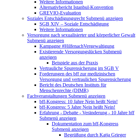
Weitere Informationen
Alternativbericht Istanbul-Konvention
GREVIO-Evaluation
Soziales Entschädigungsrecht
Submenü anzeigen
SGB XIV – Soziale Entschädigung
Weitere Informationen
Versorgung nach sexualisierter und körperlicher Gewalt
Submenü anzeigen
Kampagne #HilfenachVergewaltigung
Existierende Versorgungslücken
Submenü
anzeigen
Beispiele aus der Praxis
Vertrauliche Spurensicherung im SGB V
Forderungen des bff zur medizinischen
Versorgung und vertraulichen Spurensicherung
Bericht des Deutschen Instituts für
Menschenrechte (DIMR)
Fachveranstaltungen
Submenü anzeigen
bff-Kongress: 10 Jahre Nein heißt Nein!
bff-Kongress: 5 Jahre Nein heißt Nein!
Erfahrung - Debatte - Veränderung - 10 Jahre bff
Submenü anzeigen
Dokumentation zum bff-Kongress
Submenü anzeigen
Begrüßung durch Katja Grieger