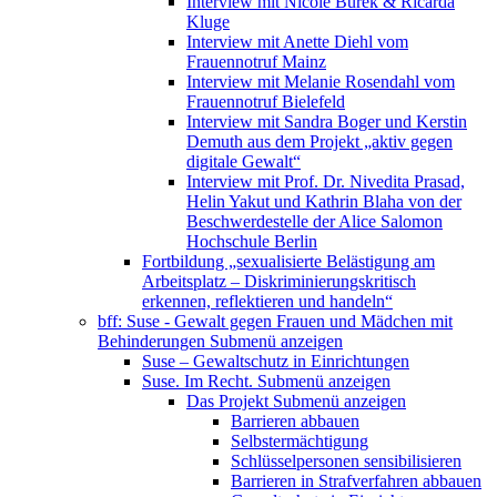
Interview mit Nicole Burek & Ricarda
Kluge
Interview mit Anette Diehl vom
Frauennotruf Mainz
Interview mit Melanie Rosendahl vom
Frauennotruf Bielefeld
Interview mit Sandra Boger und Kerstin
Demuth aus dem Projekt „aktiv gegen
digitale Gewalt“
Interview mit Prof. Dr. Nivedita Prasad,
Helin Yakut und Kathrin Blaha von der
Beschwerdestelle der Alice Salomon
Hochschule Berlin
Fortbildung „sexualisierte Belästigung am
Arbeitsplatz – Diskriminierungskritisch
erkennen, reflektieren und handeln“
bff: Suse - Gewalt gegen Frauen und Mädchen mit
Behinderungen
Submenü anzeigen
Suse – Gewaltschutz in Einrichtungen
Suse. Im Recht.
Submenü anzeigen
Das Projekt
Submenü anzeigen
Barrieren abbauen
Selbstermächtigung
Schlüsselpersonen sensibilisieren
Barrieren in Strafverfahren abbauen