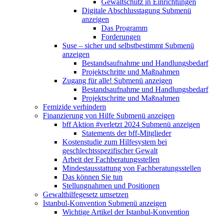
Gewaltschutz in Einrichtungen
Digitale Abschlusstagung
Submenü
anzeigen
Das Programm
Forderungen
Suse – sicher und selbstbestimmt
Submenü
anzeigen
Bestandsaufnahme und Handlungsbedarf
Projektschritte und Maßnahmen
Zugang für alle!
Submenü anzeigen
Bestandsaufnahme und Handlungsbedarf
Projektschritte und Maßnahmen
Femizide verhindern
Finanzierung von Hilfe
Submenü anzeigen
bff Aktion #verletzt 2024
Submenü anzeigen
Statements der bff-Mitglieder
Kostenstudie zum Hilfesystem bei
geschlechtsspezifischer Gewalt
Arbeit der Fachberatungsstellen
Mindestausstattung von Fachberatungsstellen
Das können Sie tun
Stellungnahmen und Positionen
Gewalthilfegesetz umsetzen
Istanbul-Konvention
Submenü anzeigen
Wichtige Artikel der Istanbul-Konvention