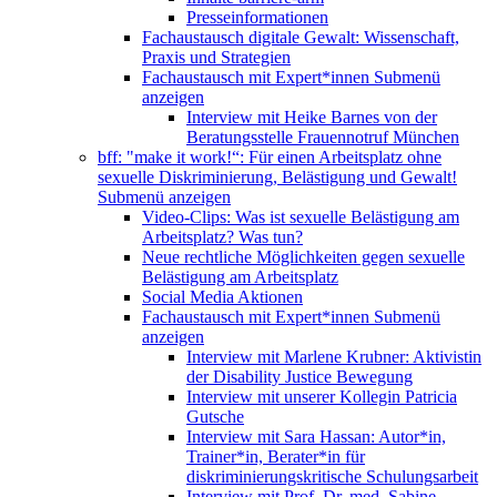
Presseinformationen
Fachaustausch digitale Gewalt: Wissenschaft,
Praxis und Strategien
Fachaustausch mit Expert*innen
Submenü
anzeigen
Interview mit Heike Barnes von der
Beratungsstelle Frauennotruf München
bff: "make it work!“: Für einen Arbeitsplatz ohne
sexuelle Diskriminierung, Belästigung und Gewalt!
Submenü anzeigen
Video-Clips: Was ist sexuelle Belästigung am
Arbeitsplatz? Was tun?
Neue rechtliche Möglichkeiten gegen sexuelle
Belästigung am Arbeitsplatz
Social Media Aktionen
Fachaustausch mit Expert*innen
Submenü
anzeigen
Interview mit Marlene Krubner: Aktivistin
der Disability Justice Bewegung
Interview mit unserer Kollegin Patricia
Gutsche
Interview mit Sara Hassan: Autor*in,
Trainer*in, Berater*in für
diskriminierungskritische Schulungsarbeit
Interview mit Prof. Dr. med. Sabine