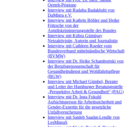
Oertelt-Prigione
Interview mit Rudaba Badakhshi von
DaMigra e.V.
Interview mit Kathrin Böhler und Heike
Fritzsche von der
Antidiskriminierungsstelle des Bundes
Interview mit Kübra Gümüşay
Netzaktivistin, Autorin und Journalistin
Interview mit Cathleen Roeder vom
Bundesverband mittelständische Wirtschaft
(BVMW)
Interview mit Dr. Heike Schambortski von
der Berufsgenossenschaft für
Gesundheitsdienst und Wohlfahrtspflege
(BGW)
Interview mit Michael Gümbel, Berater
und Leiter der Hamburger Beratungsstelle
„Perspektive Arbeit & Gesundheit“ (PAG)
Interview mit Dr. Inga Fokuhl
Aufsichtsperson für Arbeitssicherheit und
Gender-Expertin für die gesetzliche
Unfallversicherung
Interview mit Saideh Saadat-Lendle von
LesMigraS