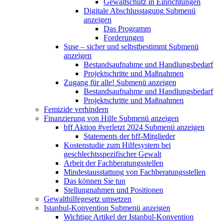
Gewaltschutz in Einrichtungen
Digitale Abschlusstagung
Submenü
anzeigen
Das Programm
Forderungen
Suse – sicher und selbstbestimmt
Submenü
anzeigen
Bestandsaufnahme und Handlungsbedarf
Projektschritte und Maßnahmen
Zugang für alle!
Submenü anzeigen
Bestandsaufnahme und Handlungsbedarf
Projektschritte und Maßnahmen
Femizide verhindern
Finanzierung von Hilfe
Submenü anzeigen
bff Aktion #verletzt 2024
Submenü anzeigen
Statements der bff-Mitglieder
Kostenstudie zum Hilfesystem bei
geschlechtsspezifischer Gewalt
Arbeit der Fachberatungsstellen
Mindestausstattung von Fachberatungsstellen
Das können Sie tun
Stellungnahmen und Positionen
Gewalthilfegesetz umsetzen
Istanbul-Konvention
Submenü anzeigen
Wichtige Artikel der Istanbul-Konvention