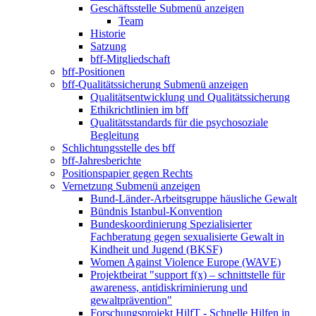
Geschäftsstelle
Submenü anzeigen
Team
Historie
Satzung
bff-Mitgliedschaft
bff-Positionen
bff-Qualitätssicherung
Submenü anzeigen
Qualitätsentwicklung und Qualitätssicherung
Ethikrichtlinien im bff
Qualitätsstandards für die psychosoziale
Begleitung
Schlichtungsstelle des bff
bff-Jahresberichte
Positionspapier gegen Rechts
Vernetzung
Submenü anzeigen
Bund-Länder-Arbeitsgruppe häusliche Gewalt
Bündnis Istanbul-Konvention
Bundeskoordinierung Spezialisierter
Fachberatung gegen sexualisierte Gewalt in
Kindheit und Jugend (BKSF)
Women Against Violence Europe (WAVE)
Projektbeirat "support f(x) – schnittstelle für
awareness, antidiskriminierung und
gewaltprävention"
Forschungsprojekt HilfT - Schnelle Hilfen in