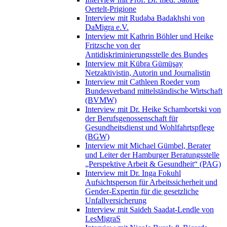
Oertelt-Prigione
Interview mit Rudaba Badakhshi von
DaMigra e.V.
Interview mit Kathrin Böhler und Heike
Fritzsche von der
Antidiskriminierungsstelle des Bundes
Interview mit Kübra Gümüşay
Netzaktivistin, Autorin und Journalistin
Interview mit Cathleen Roeder vom
Bundesverband mittelständische Wirtschaft
(BVMW)
Interview mit Dr. Heike Schambortski von
der Berufsgenossenschaft für
Gesundheitsdienst und Wohlfahrtspflege
(BGW)
Interview mit Michael Gümbel, Berater
und Leiter der Hamburger Beratungsstelle
„Perspektive Arbeit & Gesundheit“ (PAG)
Interview mit Dr. Inga Fokuhl
Aufsichtsperson für Arbeitssicherheit und
Gender-Expertin für die gesetzliche
Unfallversicherung
Interview mit Saideh Saadat-Lendle von
LesMigraS