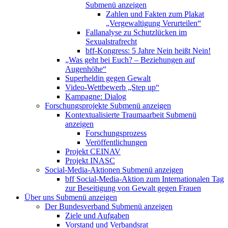
Submenü anzeigen
Zahlen und Fakten zum Plakat
„Vergewaltigung Verurteilen“
Fallanalyse zu Schutzlücken im
Sexualstrafrecht
bff-Kongress: 5 Jahre Nein heißt Nein!
„Was geht bei Euch? – Beziehungen auf
Augenhöhe“
Superheldin gegen Gewalt
Video-Wettbewerb „Step up“
Kampagne: Dialog
Forschungsprojekte
Submenü anzeigen
Kontextualisierte Traumaarbeit
Submenü
anzeigen
Forschungsprozess
Veröffentlichungen
Projekt CEINAV
Projekt INASC
Social-Media-Aktionen
Submenü anzeigen
bff Social-Media-Aktion zum Internationalen Tag
zur Beseitigung von Gewalt gegen Frauen
Über uns
Submenü anzeigen
Der Bundesverband
Submenü anzeigen
Ziele und Aufgaben
Vorstand und Verbandsrat