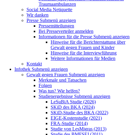
Traumaambulanzen
Social Media Netiquette
Wir danken
Presse
Submenü anzeigen
Pressemitteilungen
Bei Presseverteiler anmelden
Informationen für die Presse
Submenü anzeigen
Hinweise für die Berichterstattung über
Gewalt gegen Frauen und Kinder
Hinweise für die Interviewführung
Weitere Informationen für Medien
Kontakt
Infothek
Submenü anzeigen
Gewalt gegen Frauen
Submenü anzeigen
Merkmale und Tatsachen
Folgen
Was tun? Wie helfen?
Studienergebnisse
Submenü anzeigen
LeSuBiA Studie (2026)
SKiD des BKA (2024)
SKiD-Studie des BKA (2022)
EIGE-Kostenstudie (2021)
FRA-Studie (2014)
Studie von LesMigras (2013)
Studie des BMFSFJ (2011)