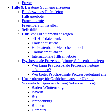
Presse
Hilfe & Beratung
Submenü anzeigen
Bundesweites Hilfetelefon
Hilfsangebote
Frauennotrufe
Frauenberatungsstellen
Selbsthilfe
Hilfe vor Ort
Submenü anzeigen
bff-Hilfsdatenbank
Frauenhaussuche
Hilfsdatenbank Menschenhandel
Traumaambulanzen
Internationale Hilfsangebote
Psychosoziale Prozessbegleitung
Submenü anzeigen
Wer kann Psychosoziale Prozessbegleitung
bekommen?
Wer bietet Psychosoziale Prozessbegleitung an?
Unterstützung für Geflüchtete aus der Ukraine
Vertrauliche Spurensicherung
Submenü anzeigen
Baden-Württemberg
Bayern
Berlin
Brandenburg
Bremen
Hamburg