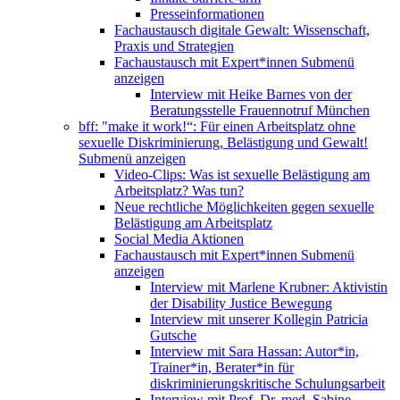
Presseinformationen
Fachaustausch digitale Gewalt: Wissenschaft,
Praxis und Strategien
Fachaustausch mit Expert*innen
Submenü
anzeigen
Interview mit Heike Barnes von der
Beratungsstelle Frauennotruf München
bff: "make it work!“: Für einen Arbeitsplatz ohne
sexuelle Diskriminierung, Belästigung und Gewalt!
Submenü anzeigen
Video-Clips: Was ist sexuelle Belästigung am
Arbeitsplatz? Was tun?
Neue rechtliche Möglichkeiten gegen sexuelle
Belästigung am Arbeitsplatz
Social Media Aktionen
Fachaustausch mit Expert*innen
Submenü
anzeigen
Interview mit Marlene Krubner: Aktivistin
der Disability Justice Bewegung
Interview mit unserer Kollegin Patricia
Gutsche
Interview mit Sara Hassan: Autor*in,
Trainer*in, Berater*in für
diskriminierungskritische Schulungsarbeit
Interview mit Prof. Dr. med. Sabine