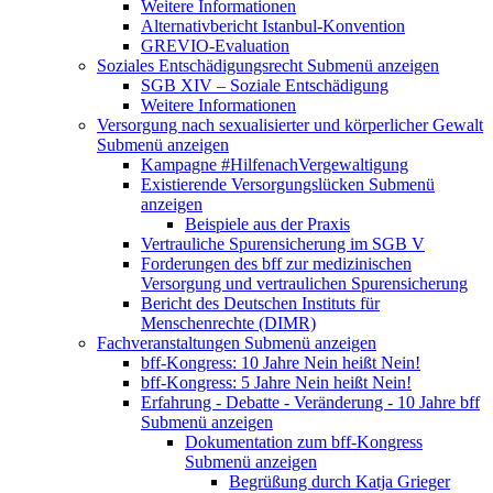
Weitere Informationen
Alternativbericht Istanbul-Konvention
GREVIO-Evaluation
Soziales Entschädigungsrecht
Submenü anzeigen
SGB XIV – Soziale Entschädigung
Weitere Informationen
Versorgung nach sexualisierter und körperlicher Gewalt
Submenü anzeigen
Kampagne #HilfenachVergewaltigung
Existierende Versorgungslücken
Submenü
anzeigen
Beispiele aus der Praxis
Vertrauliche Spurensicherung im SGB V
Forderungen des bff zur medizinischen
Versorgung und vertraulichen Spurensicherung
Bericht des Deutschen Instituts für
Menschenrechte (DIMR)
Fachveranstaltungen
Submenü anzeigen
bff-Kongress: 10 Jahre Nein heißt Nein!
bff-Kongress: 5 Jahre Nein heißt Nein!
Erfahrung - Debatte - Veränderung - 10 Jahre bff
Submenü anzeigen
Dokumentation zum bff-Kongress
Submenü anzeigen
Begrüßung durch Katja Grieger