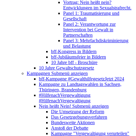
Vortrag: Nein heißt nein?
Entwicklungen im Sexualstrafrecht.
Panel 1: Traumatisierung und
Gesellschaft
Panel 2: Verantwortung zur
Intervention bei Gewalt in
Partnerschaften
Panel 3: Mehrfachdiskriminierung
und Belastung
bff-Kongress in Bildern
bff-Jubiläumsfeier in Bildern
10 Jahre bff - Broschüre
10 Jahre Gewaltschutzgesetz
Kampagnen
Submenü anzeigen
bff-Kampagne #GewalthilfegesetzJetzt 2024
Kampagne zu Landtagswahlen in Sachsen,
Thüringen, Brandenburg
#HilfenachVergewaltigung
#HilfenachVergewaltigung
Nein heißt Nein!
Submenü anzeigen
Die Umsetzung der Reform
Das Gesetzgebungsverfahren
Bundesweite Aktionen
Anstoß der Debatte
Kampagne "Vergewaltigung verurteilen"