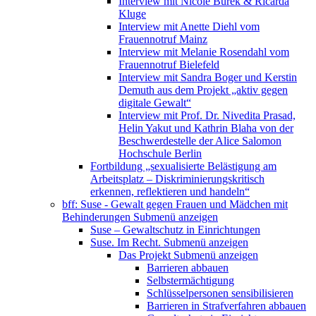
Interview mit Nicole Burek & Ricarda
Kluge
Interview mit Anette Diehl vom
Frauennotruf Mainz
Interview mit Melanie Rosendahl vom
Frauennotruf Bielefeld
Interview mit Sandra Boger und Kerstin
Demuth aus dem Projekt „aktiv gegen
digitale Gewalt“
Interview mit Prof. Dr. Nivedita Prasad,
Helin Yakut und Kathrin Blaha von der
Beschwerdestelle der Alice Salomon
Hochschule Berlin
Fortbildung „sexualisierte Belästigung am
Arbeitsplatz – Diskriminierungskritisch
erkennen, reflektieren und handeln“
bff: Suse - Gewalt gegen Frauen und Mädchen mit
Behinderungen
Submenü anzeigen
Suse – Gewaltschutz in Einrichtungen
Suse. Im Recht.
Submenü anzeigen
Das Projekt
Submenü anzeigen
Barrieren abbauen
Selbstermächtigung
Schlüsselpersonen sensibilisieren
Barrieren in Strafverfahren abbauen