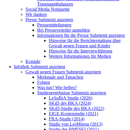
Traumaambulanzen
Social Media Netiquette
Wir danken
Presse
Submenü anzeigen
Pressemitteilungen
Bei Presseverteiler anmelden
Informationen für die Presse
Submenü anzeigen
Hinweise für die Berichterstattung über
Gewalt gegen Frauen und Kinder
Hinweise für die Interviewführung
Weitere Informationen für Medien
Kontakt
Infothek
Submenü anzeigen
Gewalt gegen Frauen
Submenü anzeigen
Merkmale und Tatsachen
Folgen
Was tun? Wie helfen?
Studienergebnisse
Submenü anzeigen
LeSuBiA Studie (2026)
SKiD des BKA (2024)
SKiD-Studie des BKA (2022)
EIGE-Kostenstudie (2021)
FRA-Studie (2014)
Studie von LesMigras (2013)
Studie des BMFSFJ (2011)