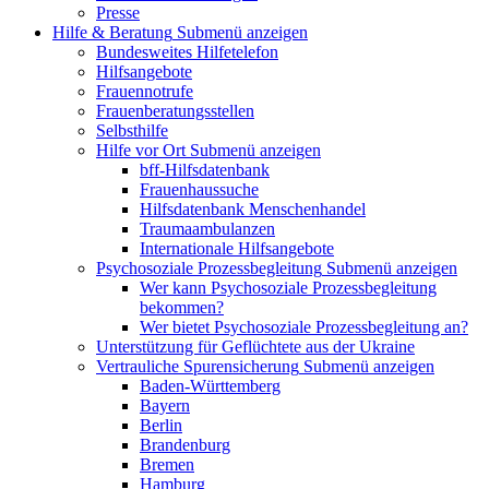
Presse
Hilfe & Beratung
Submenü anzeigen
Bundesweites Hilfetelefon
Hilfsangebote
Frauennotrufe
Frauenberatungsstellen
Selbsthilfe
Hilfe vor Ort
Submenü anzeigen
bff-Hilfsdatenbank
Frauenhaussuche
Hilfsdatenbank Menschenhandel
Traumaambulanzen
Internationale Hilfsangebote
Psychosoziale Prozessbegleitung
Submenü anzeigen
Wer kann Psychosoziale Prozessbegleitung
bekommen?
Wer bietet Psychosoziale Prozessbegleitung an?
Unterstützung für Geflüchtete aus der Ukraine
Vertrauliche Spurensicherung
Submenü anzeigen
Baden-Württemberg
Bayern
Berlin
Brandenburg
Bremen
Hamburg