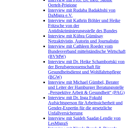
Oertelt-Prigione
Interview mit Rudaba Badakhshi von
DaMigra e.V.
Interview mit Kathrin Böhler und Heike
Fritzsche von der
Antidiskriminierungsstelle des Bundes
Interview mit Kübra Gümüşay
Netzaktivistin, Autorin und Journalistin
Interview mit Cathleen Roeder vom
Bundesverband mittelständische Wirtschaft
(BVMW)
Interview mit Dr. Heike Schambortski von
der Berufsgenossenschaft für
Gesundheitsdienst und Wohlfahrtspflege
(BGW)
Interview mit Michael Gümbel, Berater
und Leiter der Hamburger Beratungsstelle
„Perspektive Arbeit & Gesundheit“ (PAG)
Interview mit Dr. Inga Fokuhl
Aufsichtsperson für Arbeitssicherheit und
Gender-Expertin für die gesetzliche
Unfallversicherung
Interview mit Saideh Saadat-Lendle von
LesMigraS