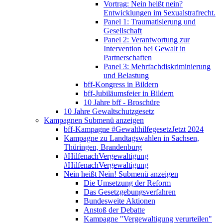
Vortrag: Nein heißt nein?
Entwicklungen im Sexualstrafrecht.
Panel 1: Traumatisierung und
Gesellschaft
Panel 2: Verantwortung zur
Intervention bei Gewalt in
Partnerschaften
Panel 3: Mehrfachdiskriminierung
und Belastung
bff-Kongress in Bildern
bff-Jubiläumsfeier in Bildern
10 Jahre bff - Broschüre
10 Jahre Gewaltschutzgesetz
Kampagnen
Submenü anzeigen
bff-Kampagne #GewalthilfegesetzJetzt 2024
Kampagne zu Landtagswahlen in Sachsen,
Thüringen, Brandenburg
#HilfenachVergewaltigung
#HilfenachVergewaltigung
Nein heißt Nein!
Submenü anzeigen
Die Umsetzung der Reform
Das Gesetzgebungsverfahren
Bundesweite Aktionen
Anstoß der Debatte
Kampagne "Vergewaltigung verurteilen"