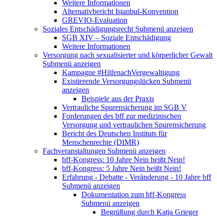
Weitere Informationen
Alternativbericht Istanbul-Konvention
GREVIO-Evaluation
Soziales Entschädigungsrecht
Submenü anzeigen
SGB XIV – Soziale Entschädigung
Weitere Informationen
Versorgung nach sexualisierter und körperlicher Gewalt
Submenü anzeigen
Kampagne #HilfenachVergewaltigung
Existierende Versorgungslücken
Submenü
anzeigen
Beispiele aus der Praxis
Vertrauliche Spurensicherung im SGB V
Forderungen des bff zur medizinischen
Versorgung und vertraulichen Spurensicherung
Bericht des Deutschen Instituts für
Menschenrechte (DIMR)
Fachveranstaltungen
Submenü anzeigen
bff-Kongress: 10 Jahre Nein heißt Nein!
bff-Kongress: 5 Jahre Nein heißt Nein!
Erfahrung - Debatte - Veränderung - 10 Jahre bff
Submenü anzeigen
Dokumentation zum bff-Kongress
Submenü anzeigen
Begrüßung durch Katja Grieger