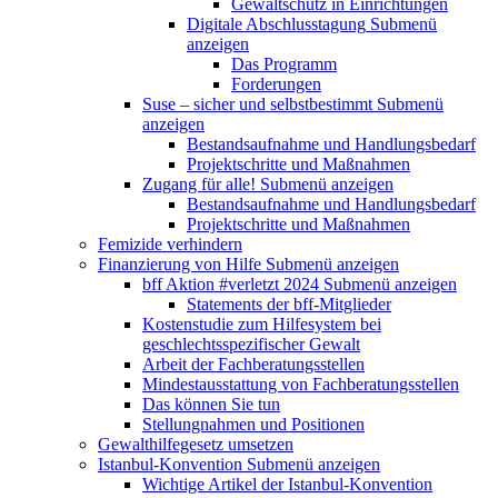
Gewaltschutz in Einrichtungen
Digitale Abschlusstagung
Submenü
anzeigen
Das Programm
Forderungen
Suse – sicher und selbstbestimmt
Submenü
anzeigen
Bestandsaufnahme und Handlungsbedarf
Projektschritte und Maßnahmen
Zugang für alle!
Submenü anzeigen
Bestandsaufnahme und Handlungsbedarf
Projektschritte und Maßnahmen
Femizide verhindern
Finanzierung von Hilfe
Submenü anzeigen
bff Aktion #verletzt 2024
Submenü anzeigen
Statements der bff-Mitglieder
Kostenstudie zum Hilfesystem bei
geschlechtsspezifischer Gewalt
Arbeit der Fachberatungsstellen
Mindestausstattung von Fachberatungsstellen
Das können Sie tun
Stellungnahmen und Positionen
Gewalthilfegesetz umsetzen
Istanbul-Konvention
Submenü anzeigen
Wichtige Artikel der Istanbul-Konvention