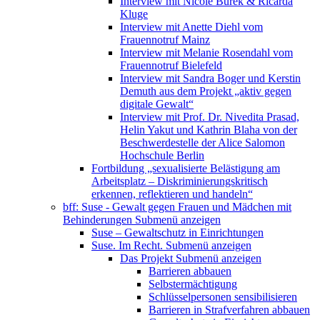
Interview mit Nicole Burek & Ricarda
Kluge
Interview mit Anette Diehl vom
Frauennotruf Mainz
Interview mit Melanie Rosendahl vom
Frauennotruf Bielefeld
Interview mit Sandra Boger und Kerstin
Demuth aus dem Projekt „aktiv gegen
digitale Gewalt“
Interview mit Prof. Dr. Nivedita Prasad,
Helin Yakut und Kathrin Blaha von der
Beschwerdestelle der Alice Salomon
Hochschule Berlin
Fortbildung „sexualisierte Belästigung am
Arbeitsplatz – Diskriminierungskritisch
erkennen, reflektieren und handeln“
bff: Suse - Gewalt gegen Frauen und Mädchen mit
Behinderungen
Submenü anzeigen
Suse – Gewaltschutz in Einrichtungen
Suse. Im Recht.
Submenü anzeigen
Das Projekt
Submenü anzeigen
Barrieren abbauen
Selbstermächtigung
Schlüsselpersonen sensibilisieren
Barrieren in Strafverfahren abbauen