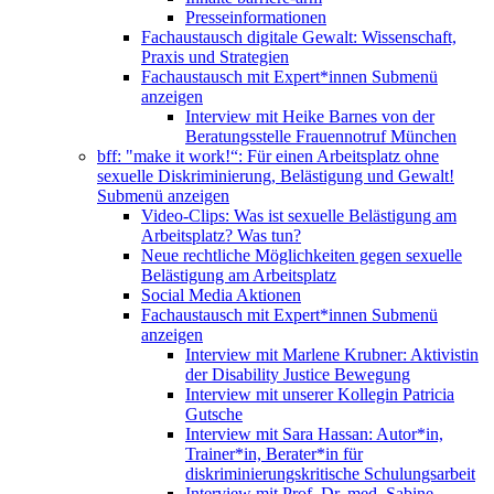
Presseinformationen
Fachaustausch digitale Gewalt: Wissenschaft,
Praxis und Strategien
Fachaustausch mit Expert*innen
Submenü
anzeigen
Interview mit Heike Barnes von der
Beratungsstelle Frauennotruf München
bff: "make it work!“: Für einen Arbeitsplatz ohne
sexuelle Diskriminierung, Belästigung und Gewalt!
Submenü anzeigen
Video-Clips: Was ist sexuelle Belästigung am
Arbeitsplatz? Was tun?
Neue rechtliche Möglichkeiten gegen sexuelle
Belästigung am Arbeitsplatz
Social Media Aktionen
Fachaustausch mit Expert*innen
Submenü
anzeigen
Interview mit Marlene Krubner: Aktivistin
der Disability Justice Bewegung
Interview mit unserer Kollegin Patricia
Gutsche
Interview mit Sara Hassan: Autor*in,
Trainer*in, Berater*in für
diskriminierungskritische Schulungsarbeit
Interview mit Prof. Dr. med. Sabine