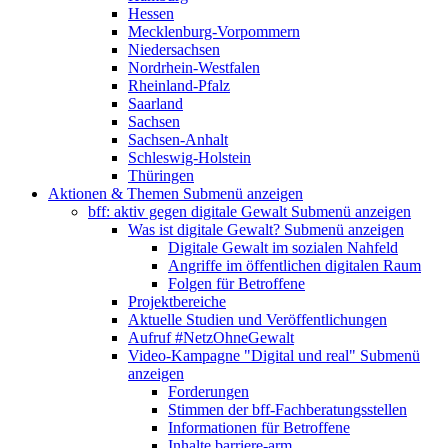
Hessen
Mecklenburg-Vorpommern
Niedersachsen
Nordrhein-Westfalen
Rheinland-Pfalz
Saarland
Sachsen
Sachsen-Anhalt
Schleswig-Holstein
Thüringen
Aktionen & Themen
Submenü anzeigen
bff: aktiv gegen digitale Gewalt
Submenü anzeigen
Was ist digitale Gewalt?
Submenü anzeigen
Digitale Gewalt im sozialen Nahfeld
Angriffe im öffentlichen digitalen Raum
Folgen für Betroffene
Projektbereiche
Aktuelle Studien und Veröffentlichungen
Aufruf #NetzOhneGewalt
Video-Kampagne "Digital und real"
Submenü
anzeigen
Forderungen
Stimmen der bff-Fachberatungsstellen
Informationen für Betroffene
Inhalte barriere-arm