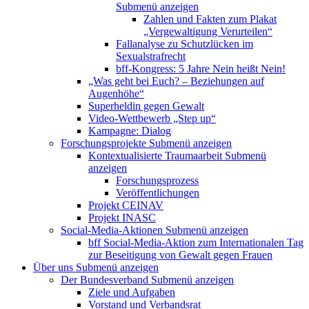
Submenü anzeigen
Zahlen und Fakten zum Plakat
„Vergewaltigung Verurteilen“
Fallanalyse zu Schutzlücken im
Sexualstrafrecht
bff-Kongress: 5 Jahre Nein heißt Nein!
„Was geht bei Euch? – Beziehungen auf
Augenhöhe“
Superheldin gegen Gewalt
Video-Wettbewerb „Step up“
Kampagne: Dialog
Forschungsprojekte
Submenü anzeigen
Kontextualisierte Traumaarbeit
Submenü
anzeigen
Forschungsprozess
Veröffentlichungen
Projekt CEINAV
Projekt INASC
Social-Media-Aktionen
Submenü anzeigen
bff Social-Media-Aktion zum Internationalen Tag
zur Beseitigung von Gewalt gegen Frauen
Über uns
Submenü anzeigen
Der Bundesverband
Submenü anzeigen
Ziele und Aufgaben
Vorstand und Verbandsrat