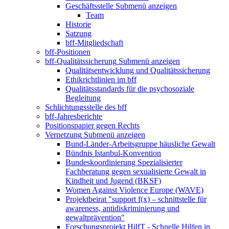
Geschäftsstelle
Submenü anzeigen
Team
Historie
Satzung
bff-Mitgliedschaft
bff-Positionen
bff-Qualitätssicherung
Submenü anzeigen
Qualitätsentwicklung und Qualitätssicherung
Ethikrichtlinien im bff
Qualitätsstandards für die psychosoziale
Begleitung
Schlichtungsstelle des bff
bff-Jahresberichte
Positionspapier gegen Rechts
Vernetzung
Submenü anzeigen
Bund-Länder-Arbeitsgruppe häusliche Gewalt
Bündnis Istanbul-Konvention
Bundeskoordinierung Spezialisierter
Fachberatung gegen sexualisierte Gewalt in
Kindheit und Jugend (BKSF)
Women Against Violence Europe (WAVE)
Projektbeirat "support f(x) – schnittstelle für
awareness, antidiskriminierung und
gewaltprävention"
Forschungsprojekt HilfT - Schnelle Hilfen in