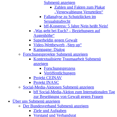
Submenü anzeigen
Zahlen und Fakten zum Plakat
„Vergewaltigung Verurteilen“
Fallanalyse zu Schutzlücken im
Sexualstrafrecht
bff-Kongress: 5 Jahre Nein heißt Nein!
„Was geht bei Euch? – Beziehungen auf
Augenhöhe“
Superheldin gegen Gewalt
Video-Wettbewerb „Step up“
Kampagne: Dialog
Forschungsprojekte
Submenü anzeigen
Kontextualisierte Traumaarbeit
Submenü
anzeigen
Forschungsprozess
Veröffentlichungen
Projekt CEINAV
Projekt INASC
Social-Media-Aktionen
Submenü anzeigen
bff Social-Media-Aktion zum Internationalen Tag
zur Beseitigung von Gewalt gegen Frauen
Über uns
Submenü anzeigen
Der Bundesverband
Submenü anzeigen
Ziele und Aufgaben
Vorstand und Verbandsrat