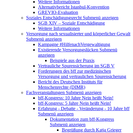
Weitere Informationen
Alternativbericht Istanbul-Konvention
GREVIO-Evaluation
Soziales Entschädigungsrecht
Submenü anzeigen
SGB XIV – Soziale Entschädigung
Weitere Informationen
Versorgung nach sexualisierter und körperlicher Gewalt
Submenü anzeigen
Kampagne #HilfenachVergewaltigung
Existierende Versorgungslücken
Submenü
anzeigen
Beispiele aus der Praxis
Vertrauliche Spurensicherung im SGB V
Forderungen des bff zur medizinischen
Versorgung und vertraulichen Spurensicherung
Bericht des Deutschen Instituts für
Menschenrechte (DIMR)
Fachveranstaltungen
Submenü anzeigen
bff-Kongress: 10 Jahre Nein heißt Nein!
bff-Kongress: 5 Jahre Nein heißt Nein!
Erfahrung - Debatte - Veränderung - 10 Jahre bff
Submenü anzeigen
Dokumentation zum bff-Kongress
Submenü anzeigen
Begrüßung durch Katja Grieger