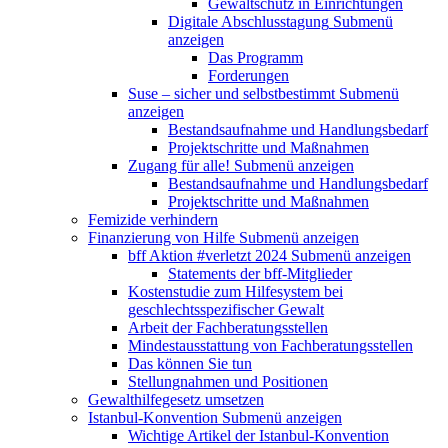
Gewaltschutz in Einrichtungen
Digitale Abschlusstagung
Submenü
anzeigen
Das Programm
Forderungen
Suse – sicher und selbstbestimmt
Submenü
anzeigen
Bestandsaufnahme und Handlungsbedarf
Projektschritte und Maßnahmen
Zugang für alle!
Submenü anzeigen
Bestandsaufnahme und Handlungsbedarf
Projektschritte und Maßnahmen
Femizide verhindern
Finanzierung von Hilfe
Submenü anzeigen
bff Aktion #verletzt 2024
Submenü anzeigen
Statements der bff-Mitglieder
Kostenstudie zum Hilfesystem bei
geschlechtsspezifischer Gewalt
Arbeit der Fachberatungsstellen
Mindestausstattung von Fachberatungsstellen
Das können Sie tun
Stellungnahmen und Positionen
Gewalthilfegesetz umsetzen
Istanbul-Konvention
Submenü anzeigen
Wichtige Artikel der Istanbul-Konvention