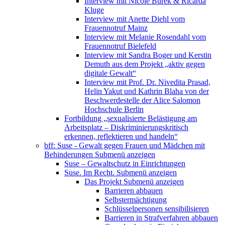
Interview mit Nicole Burek & Ricarda
Kluge
Interview mit Anette Diehl vom
Frauennotruf Mainz
Interview mit Melanie Rosendahl vom
Frauennotruf Bielefeld
Interview mit Sandra Boger und Kerstin
Demuth aus dem Projekt „aktiv gegen
digitale Gewalt“
Interview mit Prof. Dr. Nivedita Prasad,
Helin Yakut und Kathrin Blaha von der
Beschwerdestelle der Alice Salomon
Hochschule Berlin
Fortbildung „sexualisierte Belästigung am
Arbeitsplatz – Diskriminierungskritisch
erkennen, reflektieren und handeln“
bff: Suse - Gewalt gegen Frauen und Mädchen mit
Behinderungen
Submenü anzeigen
Suse – Gewaltschutz in Einrichtungen
Suse. Im Recht.
Submenü anzeigen
Das Projekt
Submenü anzeigen
Barrieren abbauen
Selbstermächtigung
Schlüsselpersonen sensibilisieren
Barrieren in Strafverfahren abbauen