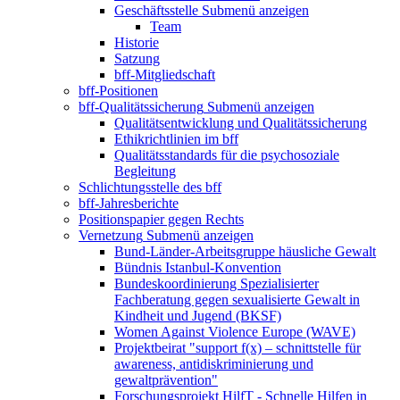
Geschäftsstelle
Submenü anzeigen
Team
Historie
Satzung
bff-Mitgliedschaft
bff-Positionen
bff-Qualitätssicherung
Submenü anzeigen
Qualitätsentwicklung und Qualitätssicherung
Ethikrichtlinien im bff
Qualitätsstandards für die psychosoziale
Begleitung
Schlichtungsstelle des bff
bff-Jahresberichte
Positionspapier gegen Rechts
Vernetzung
Submenü anzeigen
Bund-Länder-Arbeitsgruppe häusliche Gewalt
Bündnis Istanbul-Konvention
Bundeskoordinierung Spezialisierter
Fachberatung gegen sexualisierte Gewalt in
Kindheit und Jugend (BKSF)
Women Against Violence Europe (WAVE)
Projektbeirat "support f(x) – schnittstelle für
awareness, antidiskriminierung und
gewaltprävention"
Forschungsprojekt HilfT - Schnelle Hilfen in