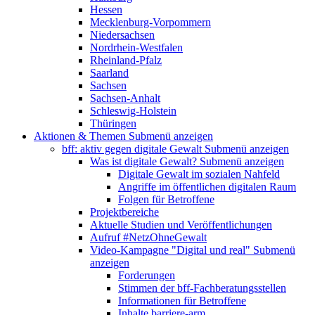
Hessen
Mecklenburg-Vorpommern
Niedersachsen
Nordrhein-Westfalen
Rheinland-Pfalz
Saarland
Sachsen
Sachsen-Anhalt
Schleswig-Holstein
Thüringen
Aktionen & Themen
Submenü anzeigen
bff: aktiv gegen digitale Gewalt
Submenü anzeigen
Was ist digitale Gewalt?
Submenü anzeigen
Digitale Gewalt im sozialen Nahfeld
Angriffe im öffentlichen digitalen Raum
Folgen für Betroffene
Projektbereiche
Aktuelle Studien und Veröffentlichungen
Aufruf #NetzOhneGewalt
Video-Kampagne "Digital und real"
Submenü
anzeigen
Forderungen
Stimmen der bff-Fachberatungsstellen
Informationen für Betroffene
Inhalte barriere-arm