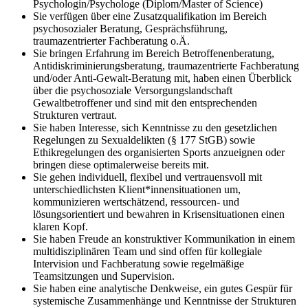
Psychologin/Psychologe (Diplom/Master of Science)
Sie verfügen über eine Zusatzqualifikation im Bereich
psychosozialer Beratung, Gesprächsführung,
traumazentrierter Fachberatung o.Ä.
Sie bringen Erfahrung im Bereich Betroffenenberatung,
Antidiskriminierungsberatung, traumazentrierte Fachberatung
und/oder Anti-Gewalt-Beratung mit, haben einen Überblick
über die psychosoziale Versorgungslandschaft
Gewaltbetroffener und sind mit den entsprechenden
Strukturen vertraut.
Sie haben Interesse, sich Kenntnisse zu den gesetzlichen
Regelungen zu Sexualdelikten (§ 177 StGB) sowie
Ethikregelungen des organisierten Sports anzueignen oder
bringen diese optimalerweise bereits mit.
Sie gehen individuell, flexibel und vertrauensvoll mit
unterschiedlichsten Klient*innensituationen um,
kommunizieren wertschätzend, ressourcen- und
lösungsorientiert und bewahren in Krisensituationen einen
klaren Kopf.
Sie haben Freude an konstruktiver Kommunikation in einem
multidisziplinären Team und sind offen für kollegiale
Intervision und Fachberatung sowie regelmäßige
Teamsitzungen und Supervision.
Sie haben eine analytische Denkweise, ein gutes Gespür für
systemische Zusammenhänge und Kenntnisse der Strukturen