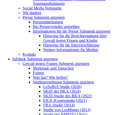
Traumaambulanzen
Social Media Netiquette
Wir danken
Presse
Submenü anzeigen
Pressemitteilungen
Bei Presseverteiler anmelden
Informationen für die Presse
Submenü anzeigen
Hinweise für die Berichterstattung über
Gewalt gegen Frauen und Kinder
Hinweise für die Interviewführung
Weitere Informationen für Medien
Kontakt
Infothek
Submenü anzeigen
Gewalt gegen Frauen
Submenü anzeigen
Merkmale und Tatsachen
Folgen
Was tun? Wie helfen?
Studienergebnisse
Submenü anzeigen
LeSuBiA Studie (2026)
SKiD des BKA (2024)
SKiD-Studie des BKA (2022)
EIGE-Kostenstudie (2021)
FRA-Studie (2014)
Studie von LesMigras (2013)
Studie des BMFSFJ (2011)