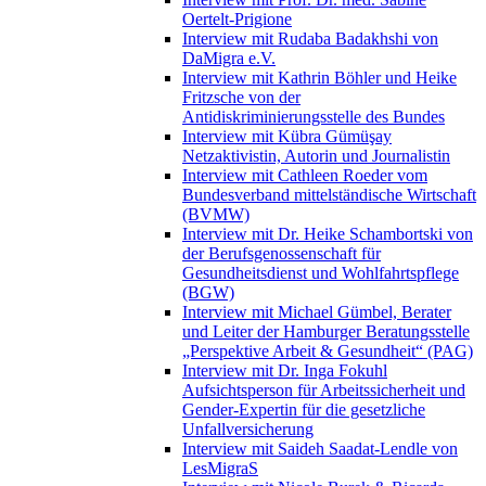
Oertelt-Prigione
Interview mit Rudaba Badakhshi von
DaMigra e.V.
Interview mit Kathrin Böhler und Heike
Fritzsche von der
Antidiskriminierungsstelle des Bundes
Interview mit Kübra Gümüşay
Netzaktivistin, Autorin und Journalistin
Interview mit Cathleen Roeder vom
Bundesverband mittelständische Wirtschaft
(BVMW)
Interview mit Dr. Heike Schambortski von
der Berufsgenossenschaft für
Gesundheitsdienst und Wohlfahrtspflege
(BGW)
Interview mit Michael Gümbel, Berater
und Leiter der Hamburger Beratungsstelle
„Perspektive Arbeit & Gesundheit“ (PAG)
Interview mit Dr. Inga Fokuhl
Aufsichtsperson für Arbeitssicherheit und
Gender-Expertin für die gesetzliche
Unfallversicherung
Interview mit Saideh Saadat-Lendle von
LesMigraS