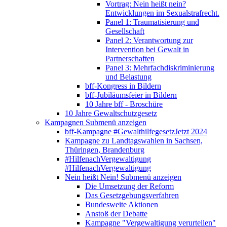
Vortrag: Nein heißt nein?
Entwicklungen im Sexualstrafrecht.
Panel 1: Traumatisierung und
Gesellschaft
Panel 2: Verantwortung zur
Intervention bei Gewalt in
Partnerschaften
Panel 3: Mehrfachdiskriminierung
und Belastung
bff-Kongress in Bildern
bff-Jubiläumsfeier in Bildern
10 Jahre bff - Broschüre
10 Jahre Gewaltschutzgesetz
Kampagnen
Submenü anzeigen
bff-Kampagne #GewalthilfegesetzJetzt 2024
Kampagne zu Landtagswahlen in Sachsen,
Thüringen, Brandenburg
#HilfenachVergewaltigung
#HilfenachVergewaltigung
Nein heißt Nein!
Submenü anzeigen
Die Umsetzung der Reform
Das Gesetzgebungsverfahren
Bundesweite Aktionen
Anstoß der Debatte
Kampagne "Vergewaltigung verurteilen"