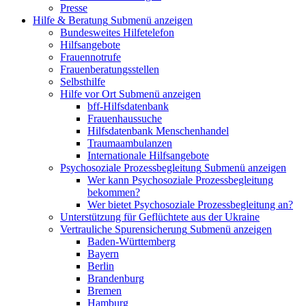
Presse
Hilfe & Beratung
Submenü anzeigen
Bundesweites Hilfetelefon
Hilfsangebote
Frauennotrufe
Frauenberatungsstellen
Selbsthilfe
Hilfe vor Ort
Submenü anzeigen
bff-Hilfsdatenbank
Frauenhaussuche
Hilfsdatenbank Menschenhandel
Traumaambulanzen
Internationale Hilfsangebote
Psychosoziale Prozessbegleitung
Submenü anzeigen
Wer kann Psychosoziale Prozessbegleitung
bekommen?
Wer bietet Psychosoziale Prozessbegleitung an?
Unterstützung für Geflüchtete aus der Ukraine
Vertrauliche Spurensicherung
Submenü anzeigen
Baden-Württemberg
Bayern
Berlin
Brandenburg
Bremen
Hamburg