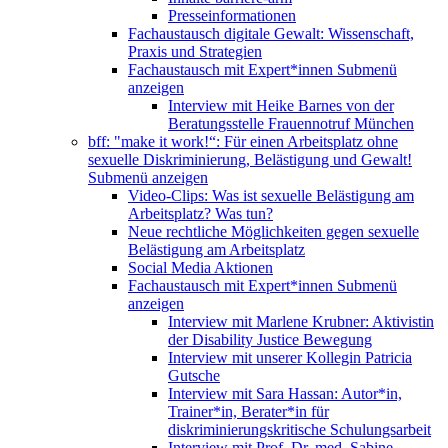
Presseinformationen
Fachaustausch digitale Gewalt: Wissenschaft,
Praxis und Strategien
Fachaustausch mit Expert*innen
Submenü
anzeigen
Interview mit Heike Barnes von der
Beratungsstelle Frauennotruf München
bff: "make it work!“: Für einen Arbeitsplatz ohne
sexuelle Diskriminierung, Belästigung und Gewalt!
Submenü anzeigen
Video-Clips: Was ist sexuelle Belästigung am
Arbeitsplatz? Was tun?
Neue rechtliche Möglichkeiten gegen sexuelle
Belästigung am Arbeitsplatz
Social Media Aktionen
Fachaustausch mit Expert*innen
Submenü
anzeigen
Interview mit Marlene Krubner: Aktivistin
der Disability Justice Bewegung
Interview mit unserer Kollegin Patricia
Gutsche
Interview mit Sara Hassan: Autor*in,
Trainer*in, Berater*in für
diskriminierungskritische Schulungsarbeit
Interview mit Prof. Dr. med. Sabine