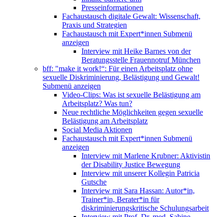
Presseinformationen
Fachaustausch digitale Gewalt: Wissenschaft,
Praxis und Strategien
Fachaustausch mit Expert*innen
Submenü
anzeigen
Interview mit Heike Barnes von der
Beratungsstelle Frauennotruf München
bff: "make it work!“: Für einen Arbeitsplatz ohne
sexuelle Diskriminierung, Belästigung und Gewalt!
Submenü anzeigen
Video-Clips: Was ist sexuelle Belästigung am
Arbeitsplatz? Was tun?
Neue rechtliche Möglichkeiten gegen sexuelle
Belästigung am Arbeitsplatz
Social Media Aktionen
Fachaustausch mit Expert*innen
Submenü
anzeigen
Interview mit Marlene Krubner: Aktivistin
der Disability Justice Bewegung
Interview mit unserer Kollegin Patricia
Gutsche
Interview mit Sara Hassan: Autor*in,
Trainer*in, Berater*in für
diskriminierungskritische Schulungsarbeit
Interview mit Prof. Dr. med. Sabine