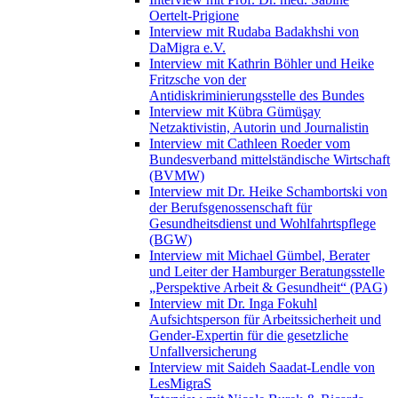
Oertelt-Prigione
Interview mit Rudaba Badakhshi von
DaMigra e.V.
Interview mit Kathrin Böhler und Heike
Fritzsche von der
Antidiskriminierungsstelle des Bundes
Interview mit Kübra Gümüşay
Netzaktivistin, Autorin und Journalistin
Interview mit Cathleen Roeder vom
Bundesverband mittelständische Wirtschaft
(BVMW)
Interview mit Dr. Heike Schambortski von
der Berufsgenossenschaft für
Gesundheitsdienst und Wohlfahrtspflege
(BGW)
Interview mit Michael Gümbel, Berater
und Leiter der Hamburger Beratungsstelle
„Perspektive Arbeit & Gesundheit“ (PAG)
Interview mit Dr. Inga Fokuhl
Aufsichtsperson für Arbeitssicherheit und
Gender-Expertin für die gesetzliche
Unfallversicherung
Interview mit Saideh Saadat-Lendle von
LesMigraS