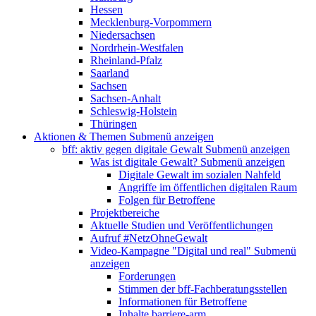
Hessen
Mecklenburg-Vorpommern
Niedersachsen
Nordrhein-Westfalen
Rheinland-Pfalz
Saarland
Sachsen
Sachsen-Anhalt
Schleswig-Holstein
Thüringen
Aktionen & Themen
Submenü anzeigen
bff: aktiv gegen digitale Gewalt
Submenü anzeigen
Was ist digitale Gewalt?
Submenü anzeigen
Digitale Gewalt im sozialen Nahfeld
Angriffe im öffentlichen digitalen Raum
Folgen für Betroffene
Projektbereiche
Aktuelle Studien und Veröffentlichungen
Aufruf #NetzOhneGewalt
Video-Kampagne "Digital und real"
Submenü
anzeigen
Forderungen
Stimmen der bff-Fachberatungsstellen
Informationen für Betroffene
Inhalte barriere-arm