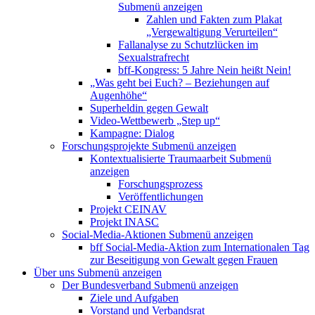
Submenü anzeigen
Zahlen und Fakten zum Plakat
„Vergewaltigung Verurteilen“
Fallanalyse zu Schutzlücken im
Sexualstrafrecht
bff-Kongress: 5 Jahre Nein heißt Nein!
„Was geht bei Euch? – Beziehungen auf
Augenhöhe“
Superheldin gegen Gewalt
Video-Wettbewerb „Step up“
Kampagne: Dialog
Forschungsprojekte
Submenü anzeigen
Kontextualisierte Traumaarbeit
Submenü
anzeigen
Forschungsprozess
Veröffentlichungen
Projekt CEINAV
Projekt INASC
Social-Media-Aktionen
Submenü anzeigen
bff Social-Media-Aktion zum Internationalen Tag
zur Beseitigung von Gewalt gegen Frauen
Über uns
Submenü anzeigen
Der Bundesverband
Submenü anzeigen
Ziele und Aufgaben
Vorstand und Verbandsrat