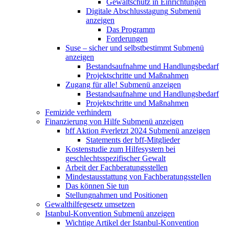
Gewaltschutz in Einrichtungen
Digitale Abschlusstagung
Submenü
anzeigen
Das Programm
Forderungen
Suse – sicher und selbstbestimmt
Submenü
anzeigen
Bestandsaufnahme und Handlungsbedarf
Projektschritte und Maßnahmen
Zugang für alle!
Submenü anzeigen
Bestandsaufnahme und Handlungsbedarf
Projektschritte und Maßnahmen
Femizide verhindern
Finanzierung von Hilfe
Submenü anzeigen
bff Aktion #verletzt 2024
Submenü anzeigen
Statements der bff-Mitglieder
Kostenstudie zum Hilfesystem bei
geschlechtsspezifischer Gewalt
Arbeit der Fachberatungsstellen
Mindestausstattung von Fachberatungsstellen
Das können Sie tun
Stellungnahmen und Positionen
Gewalthilfegesetz umsetzen
Istanbul-Konvention
Submenü anzeigen
Wichtige Artikel der Istanbul-Konvention