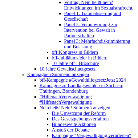
Vortrag: Nein heißt nein?
Entwicklungen im Sexualstrafrecht.
Panel 1: Traumatisierung und
Gesellschaft
Panel 2: Verantwortung zur
Intervention bei Gewalt in
Partnerschaften
Panel 3: Mehrfachdiskriminierung
und Belastung
bff-Kongress in Bildern
bff-Jubiläumsfeier in Bildern
10 Jahre bff - Broschüre
10 Jahre Gewaltschutzgesetz
Kampagnen
Submenü anzeigen
bff-Kampagne #GewalthilfegesetzJetzt 2024
Kampagne zu Landtagswahlen in Sachsen,
Thüringen, Brandenburg
#HilfenachVergewaltigung
#HilfenachVergewaltigung
Nein heißt Nein!
Submenü anzeigen
Die Umsetzung der Reform
Das Gesetzgebungsverfahren
Bundesweite Aktionen
Anstoß der Debatte
Kampagne "Vergewaltigung verurteilen"