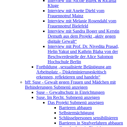
Interview mit Nicole Burek & Ricarda
Kluge
Interview mit Anette Diehl vom
Frauennotruf Mainz
Interview mit Melanie Rosendahl vom
Frauennotruf Bielefeld
Interview mit Sandra Boger und Kerstin
Demuth aus dem Projekt „aktiv gegen
digitale Gewalt“
Interview mit Prof. Dr. Nivedita Prasad,
Helin Yakut und Kathrin Blaha von der
Beschwerdestelle der Alice Salomon
Hochschule Berlin
Fortbildung „sexualisierte Belästigung am
Arbeitsplatz – Diskriminierungskritisch
erkennen, reflektieren und handeln“
bff: Suse - Gewalt gegen Frauen und Mädchen mit
Behinderungen
Submenü anzeigen
Suse – Gewaltschutz in Einrichtungen
Suse. Im Recht.
Submenü anzeigen
Das Projekt
Submenü anzeigen
Barrieren abbauen
Selbstermächtigung
Schlüsselpersonen sensibilisieren
Barrieren in Strafverfahren abbauen