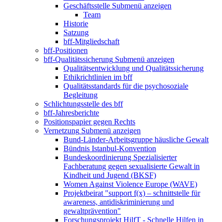
Geschäftsstelle
Submenü anzeigen
Team
Historie
Satzung
bff-Mitgliedschaft
bff-Positionen
bff-Qualitätssicherung
Submenü anzeigen
Qualitätsentwicklung und Qualitätssicherung
Ethikrichtlinien im bff
Qualitätsstandards für die psychosoziale
Begleitung
Schlichtungsstelle des bff
bff-Jahresberichte
Positionspapier gegen Rechts
Vernetzung
Submenü anzeigen
Bund-Länder-Arbeitsgruppe häusliche Gewalt
Bündnis Istanbul-Konvention
Bundeskoordinierung Spezialisierter
Fachberatung gegen sexualisierte Gewalt in
Kindheit und Jugend (BKSF)
Women Against Violence Europe (WAVE)
Projektbeirat "support f(x) – schnittstelle für
awareness, antidiskriminierung und
gewaltprävention"
Forschungsprojekt HilfT - Schnelle Hilfen in