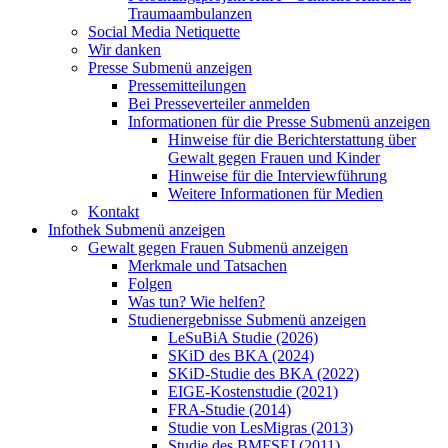
Traumaambulanzen
Social Media Netiquette
Wir danken
Presse
Submenü anzeigen
Pressemitteilungen
Bei Presseverteiler anmelden
Informationen für die Presse
Submenü anzeigen
Hinweise für die Berichterstattung über
Gewalt gegen Frauen und Kinder
Hinweise für die Interviewführung
Weitere Informationen für Medien
Kontakt
Infothek
Submenü anzeigen
Gewalt gegen Frauen
Submenü anzeigen
Merkmale und Tatsachen
Folgen
Was tun? Wie helfen?
Studienergebnisse
Submenü anzeigen
LeSuBiA Studie (2026)
SKiD des BKA (2024)
SKiD-Studie des BKA (2022)
EIGE-Kostenstudie (2021)
FRA-Studie (2014)
Studie von LesMigras (2013)
Studie des BMFSFJ (2011)