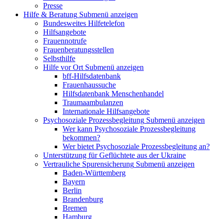
Presse
Hilfe & Beratung
Submenü anzeigen
Bundesweites Hilfetelefon
Hilfsangebote
Frauennotrufe
Frauenberatungsstellen
Selbsthilfe
Hilfe vor Ort
Submenü anzeigen
bff-Hilfsdatenbank
Frauenhaussuche
Hilfsdatenbank Menschenhandel
Traumaambulanzen
Internationale Hilfsangebote
Psychosoziale Prozessbegleitung
Submenü anzeigen
Wer kann Psychosoziale Prozessbegleitung
bekommen?
Wer bietet Psychosoziale Prozessbegleitung an?
Unterstützung für Geflüchtete aus der Ukraine
Vertrauliche Spurensicherung
Submenü anzeigen
Baden-Württemberg
Bayern
Berlin
Brandenburg
Bremen
Hamburg