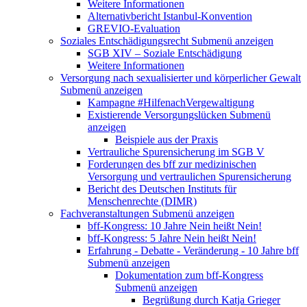
Weitere Informationen
Alternativbericht Istanbul-Konvention
GREVIO-Evaluation
Soziales Entschädigungsrecht
Submenü anzeigen
SGB XIV – Soziale Entschädigung
Weitere Informationen
Versorgung nach sexualisierter und körperlicher Gewalt
Submenü anzeigen
Kampagne #HilfenachVergewaltigung
Existierende Versorgungslücken
Submenü
anzeigen
Beispiele aus der Praxis
Vertrauliche Spurensicherung im SGB V
Forderungen des bff zur medizinischen
Versorgung und vertraulichen Spurensicherung
Bericht des Deutschen Instituts für
Menschenrechte (DIMR)
Fachveranstaltungen
Submenü anzeigen
bff-Kongress: 10 Jahre Nein heißt Nein!
bff-Kongress: 5 Jahre Nein heißt Nein!
Erfahrung - Debatte - Veränderung - 10 Jahre bff
Submenü anzeigen
Dokumentation zum bff-Kongress
Submenü anzeigen
Begrüßung durch Katja Grieger