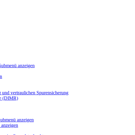
Submenü anzeigen
n
g und vertraulichen Spurensicherung
te (DIMR)
ubmenü anzeigen
anzeigen