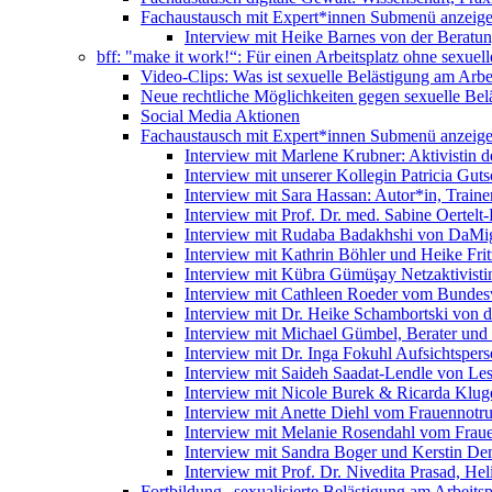
Fachaustausch mit Expert*innen
Submenü anzeig
Interview mit Heike Barnes von der Beratu
bff: "make it work!“: Für einen Arbeitsplatz ohne sexue
Video-Clips: Was ist sexuelle Belästigung am Arbe
Neue rechtliche Möglichkeiten gegen sexuelle Bel
Social Media Aktionen
Fachaustausch mit Expert*innen
Submenü anzeig
Interview mit Marlene Krubner: Aktivistin d
Interview mit unserer Kollegin Patricia Gut
Interview mit Sara Hassan: Autor*in, Trainer
Interview mit Prof. Dr. med. Sabine Oertelt-
Interview mit Rudaba Badakhshi von DaMig
Interview mit Kathrin Böhler und Heike Frit
Interview mit Kübra Gümüşay Netzaktivistin
Interview mit Cathleen Roeder vom Bundes
Interview mit Dr. Heike Schambortski von 
Interview mit Michael Gümbel, Berater und
Interview mit Dr. Inga Fokuhl Aufsichtspers
Interview mit Saideh Saadat-Lendle von L
Interview mit Nicole Burek & Ricarda Klug
Interview mit Anette Diehl vom Frauennotr
Interview mit Melanie Rosendahl vom Fraue
Interview mit Sandra Boger und Kerstin Dem
Interview mit Prof. Dr. Nivedita Prasad, H
Fortbildung „sexualisierte Belästigung am Arbeitsp