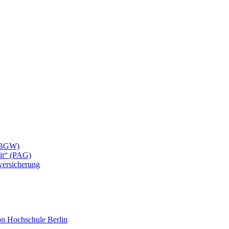
 (BGW)
eit“ (PAG)
lversicherung
mon Hochschule Berlin