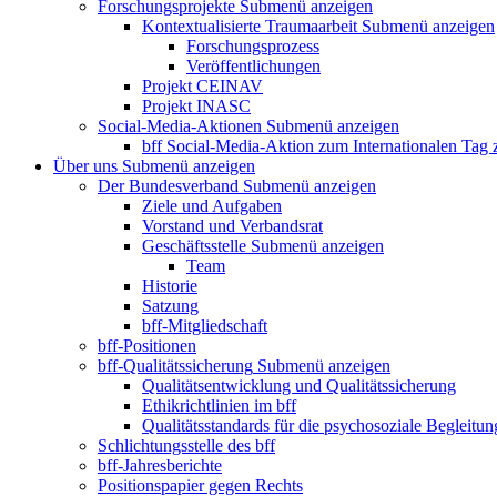
Forschungsprojekte
Submenü anzeigen
Kontextualisierte Traumaarbeit
Submenü anzeigen
Forschungsprozess
Veröffentlichungen
Projekt CEINAV
Projekt INASC
Social-Media-Aktionen
Submenü anzeigen
bff Social-Media-Aktion zum Internationalen Tag
Über uns
Submenü anzeigen
Der Bundesverband
Submenü anzeigen
Ziele und Aufgaben
Vorstand und Verbandsrat
Geschäftsstelle
Submenü anzeigen
Team
Historie
Satzung
bff-Mitgliedschaft
bff-Positionen
bff-Qualitätssicherung
Submenü anzeigen
Qualitätsentwicklung und Qualitätssicherung
Ethikrichtlinien im bff
Qualitätsstandards für die psychosoziale Begleitun
Schlichtungsstelle des bff
bff-Jahresberichte
Positionspapier gegen Rechts