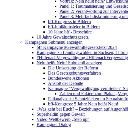
Vortrag: Nein heißt nein? Entwicklung
Panel 1: Traumatisierung und Gesells
Panel 2: Verantwortung zur Interventi
Panel 3: Mehrfachdiskriminierung un
bff-Kongress in Bildern
bff-Jubiläumsfeier in Bildern
10 Jahre bff - Broschüre
10 Jahre Gewaltschutzgesetz
Kampagnen
Submenü anzeigen
bff-Kampagne #GewalthilfegesetzJetzt 2024
Kampagne zu Landtagswahlen in Sachsen, Thürin
#HilfenachVergewaltigung
#HilfenachVergewalti
Nein heißt Nein!
Submenü anzeigen
Die Umsetzung der Reform
Das Gesetzgebungsverfahren
Bundesweite Aktionen
Anstoß der Debatte
Kampagne "Vergewaltigung verurteilen"
Su
Zahlen und Fakten zum Plakat „Verge
Fallanalyse zu Schutzlücken im Sexualstrafr
bff-Kongress: 5 Jahre Nein heißt Nein!
„Was geht bei Euch? – Beziehungen auf Augenhö
Superheldin gegen Gewalt
Video-Wettbewerb „Step up“
Kampagne: Dialog