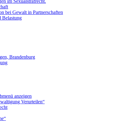
en im Sexualstrafrecht.
chaft
on bei Gewalt in Partnerschaften
d Belastung
gen, Brandenburg
gung
bmenü anzeigen
waltigung Verurteilen“
echt
he“