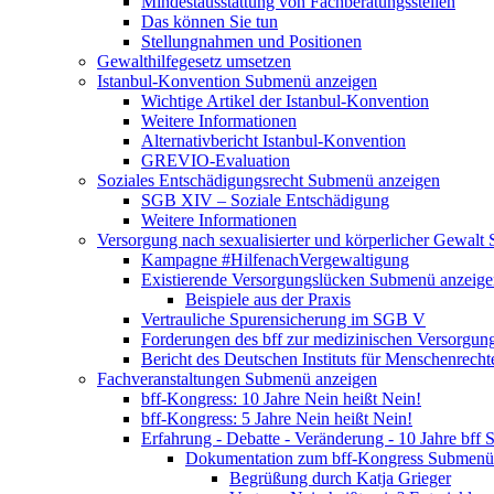
Mindestausstattung von Fachberatungsstellen
Das können Sie tun
Stellungnahmen und Positionen
Gewalthilfegesetz umsetzen
Istanbul-Konvention
Submenü anzeigen
Wichtige Artikel der Istanbul-Konvention
Weitere Informationen
Alternativbericht Istanbul-Konvention
GREVIO-Evaluation
Soziales Entschädigungsrecht
Submenü anzeigen
SGB XIV – Soziale Entschädigung
Weitere Informationen
Versorgung nach sexualisierter und körperlicher Gewalt
Kampagne #HilfenachVergewaltigung
Existierende Versorgungslücken
Submenü anzeige
Beispiele aus der Praxis
Vertrauliche Spurensicherung im SGB V
Forderungen des bff zur medizinischen Versorgun
Bericht des Deutschen Instituts für Menschenrech
Fachveranstaltungen
Submenü anzeigen
bff-Kongress: 10 Jahre Nein heißt Nein!
bff-Kongress: 5 Jahre Nein heißt Nein!
Erfahrung - Debatte - Veränderung - 10 Jahre bff
S
Dokumentation zum bff-Kongress
Submenü 
Begrüßung durch Katja Grieger