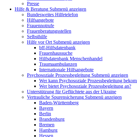
Presse
Hilfe & Beratung
Submenü anzeigen
Bundesweites Hilfetelefon
Hilfsangebote
Frauennotrufe
Frauenberatungsstellen
Selbsthilfe
Hilfe vor Ort
Submenü anzeigen
bff-Hilfsdatenbank
Frauenhaussuche
Hilfsdatenbank Menschenhandel
Traumaambulanzen
Internationale Hilfsangebote
Psychosoziale Prozessbegleitung
Submenü anzeigen
Wer kann Psychosoziale Prozessbegleitung beko
Wer bietet Psychosoziale Prozessbegleitung an?
Unterstützung für Geflüchtete aus der Ukraine
Vertrauliche Spurensicherung
Submenü anzeigen
Baden-Württemberg
Bayern
Berlin
Brandenburg
Bremen
Hamburg
Hessen