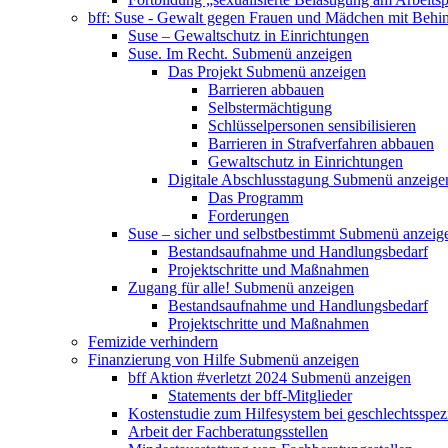
bff: Suse - Gewalt gegen Frauen und Mädchen mit Behi
Suse – Gewaltschutz in Einrichtungen
Suse. Im Recht.
Submenü anzeigen
Das Projekt
Submenü anzeigen
Barrieren abbauen
Selbstermächtigung
Schlüsselpersonen sensibilisieren
Barrieren in Strafverfahren abbauen
Gewaltschutz in Einrichtungen
Digitale Abschlusstagung
Submenü anzeige
Das Programm
Forderungen
Suse – sicher und selbstbestimmt
Submenü anzeig
Bestandsaufnahme und Handlungsbedarf
Projektschritte und Maßnahmen
Zugang für alle!
Submenü anzeigen
Bestandsaufnahme und Handlungsbedarf
Projektschritte und Maßnahmen
Femizide verhindern
Finanzierung von Hilfe
Submenü anzeigen
bff Aktion #verletzt 2024
Submenü anzeigen
Statements der bff-Mitglieder
Kostenstudie zum Hilfesystem bei geschlechtsspez
Arbeit der Fachberatungsstellen