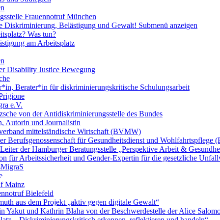
en
ngsstelle Frauennotruf München
lle Diskriminierung, Belästigung und Gewalt!
Submenü anzeigen
itsplatz? Was tun?
ästigung am Arbeitsplatz
en
er Disability Justice Bewegung
sche
*in, Berater*in für diskriminierungskritische Schulungsarbeit
Prigione
ra e.V.
zsche von der Antidiskriminierungsstelle des Bundes
, Autorin und Journalistin
verband mittelständische Wirtschaft (BVMW)
der Berufsgenossenschaft für Gesundheitsdienst und Wohlfahrtspflege
 Leiter der Hamburger Beratungsstelle „Perspektive Arbeit & Gesundh
on für Arbeitssicherheit und Gender-Expertin für die gesetzliche Unfal
esMigraS
e
uf Mainz
nnotruf Bielefeld
uth aus dem Projekt „aktiv gegen digitale Gewalt“
elin Yakut und Kathrin Blaha von der Beschwerdestelle der Alice Salo
latz – Diskriminierungskritisch erkennen, reflektieren und handeln“