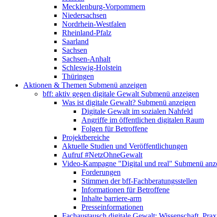
Mecklenburg-Vorpommern
Niedersachsen
Nordrhein-Westfalen
Rheinland-Pfalz
Saarland
Sachsen
Sachsen-Anhalt
Schleswig-Holstein
Thüringen
Aktionen & Themen
Submenü anzeigen
bff: aktiv gegen digitale Gewalt
Submenü anzeigen
Was ist digitale Gewalt?
Submenü anzeigen
Digitale Gewalt im sozialen Nahfeld
Angriffe im öffentlichen digitalen Raum
Folgen für Betroffene
Projektbereiche
Aktuelle Studien und Veröffentlichungen
Aufruf #NetzOhneGewalt
Video-Kampagne "Digital und real"
Submenü anz
Forderungen
Stimmen der bff-Fachberatungsstellen
Informationen für Betroffene
Inhalte barriere-arm
Presseinformationen
Fachaustausch digitale Gewalt: Wissenschaft, Prax