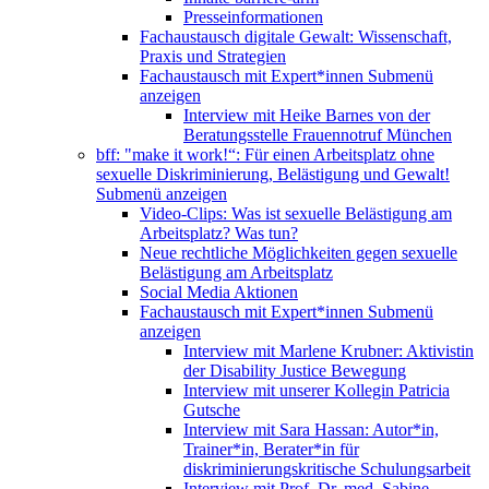
Presseinformationen
Fachaustausch digitale Gewalt: Wissenschaft,
Praxis und Strategien
Fachaustausch mit Expert*innen
Submenü
anzeigen
Interview mit Heike Barnes von der
Beratungsstelle Frauennotruf München
bff: "make it work!“: Für einen Arbeitsplatz ohne
sexuelle Diskriminierung, Belästigung und Gewalt!
Submenü anzeigen
Video-Clips: Was ist sexuelle Belästigung am
Arbeitsplatz? Was tun?
Neue rechtliche Möglichkeiten gegen sexuelle
Belästigung am Arbeitsplatz
Social Media Aktionen
Fachaustausch mit Expert*innen
Submenü
anzeigen
Interview mit Marlene Krubner: Aktivistin
der Disability Justice Bewegung
Interview mit unserer Kollegin Patricia
Gutsche
Interview mit Sara Hassan: Autor*in,
Trainer*in, Berater*in für
diskriminierungskritische Schulungsarbeit
Interview mit Prof. Dr. med. Sabine