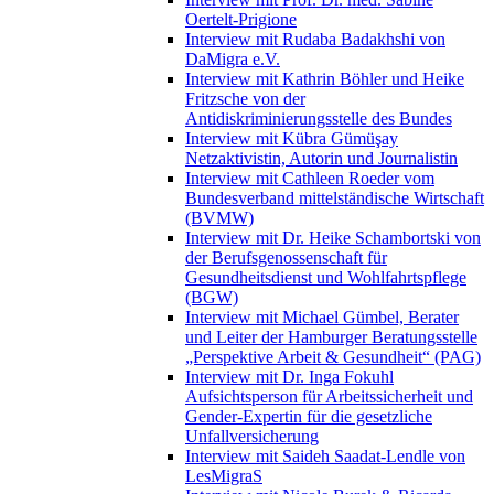
Oertelt-Prigione
Interview mit Rudaba Badakhshi von
DaMigra e.V.
Interview mit Kathrin Böhler und Heike
Fritzsche von der
Antidiskriminierungsstelle des Bundes
Interview mit Kübra Gümüşay
Netzaktivistin, Autorin und Journalistin
Interview mit Cathleen Roeder vom
Bundesverband mittelständische Wirtschaft
(BVMW)
Interview mit Dr. Heike Schambortski von
der Berufsgenossenschaft für
Gesundheitsdienst und Wohlfahrtspflege
(BGW)
Interview mit Michael Gümbel, Berater
und Leiter der Hamburger Beratungsstelle
„Perspektive Arbeit & Gesundheit“ (PAG)
Interview mit Dr. Inga Fokuhl
Aufsichtsperson für Arbeitssicherheit und
Gender-Expertin für die gesetzliche
Unfallversicherung
Interview mit Saideh Saadat-Lendle von
LesMigraS