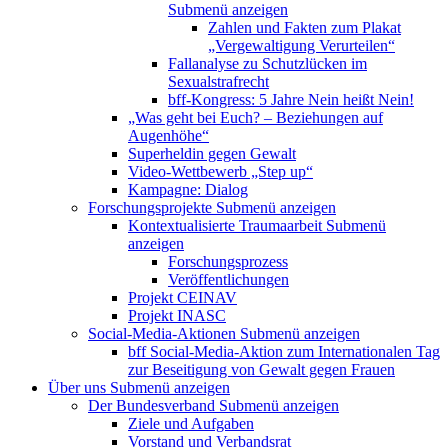
Submenü anzeigen
Zahlen und Fakten zum Plakat
„Vergewaltigung Verurteilen“
Fallanalyse zu Schutzlücken im
Sexualstrafrecht
bff-Kongress: 5 Jahre Nein heißt Nein!
„Was geht bei Euch? – Beziehungen auf
Augenhöhe“
Superheldin gegen Gewalt
Video-Wettbewerb „Step up“
Kampagne: Dialog
Forschungsprojekte
Submenü anzeigen
Kontextualisierte Traumaarbeit
Submenü
anzeigen
Forschungsprozess
Veröffentlichungen
Projekt CEINAV
Projekt INASC
Social-Media-Aktionen
Submenü anzeigen
bff Social-Media-Aktion zum Internationalen Tag
zur Beseitigung von Gewalt gegen Frauen
Über uns
Submenü anzeigen
Der Bundesverband
Submenü anzeigen
Ziele und Aufgaben
Vorstand und Verbandsrat