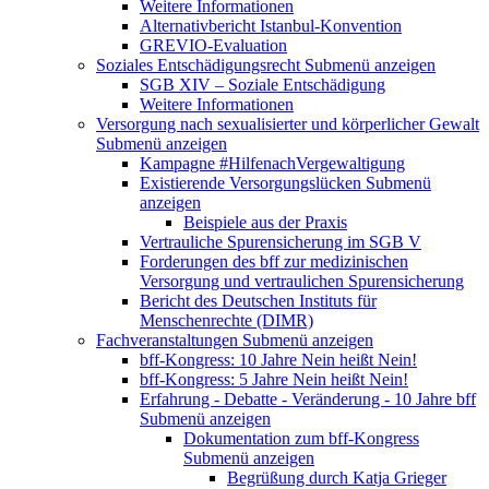
Weitere Informationen
Alternativbericht Istanbul-Konvention
GREVIO-Evaluation
Soziales Entschädigungsrecht
Submenü anzeigen
SGB XIV – Soziale Entschädigung
Weitere Informationen
Versorgung nach sexualisierter und körperlicher Gewalt
Submenü anzeigen
Kampagne #HilfenachVergewaltigung
Existierende Versorgungslücken
Submenü
anzeigen
Beispiele aus der Praxis
Vertrauliche Spurensicherung im SGB V
Forderungen des bff zur medizinischen
Versorgung und vertraulichen Spurensicherung
Bericht des Deutschen Instituts für
Menschenrechte (DIMR)
Fachveranstaltungen
Submenü anzeigen
bff-Kongress: 10 Jahre Nein heißt Nein!
bff-Kongress: 5 Jahre Nein heißt Nein!
Erfahrung - Debatte - Veränderung - 10 Jahre bff
Submenü anzeigen
Dokumentation zum bff-Kongress
Submenü anzeigen
Begrüßung durch Katja Grieger