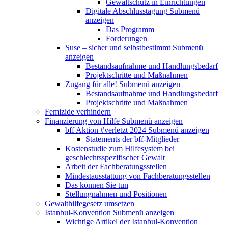
Gewaltschutz in Einrichtungen
Digitale Abschlusstagung
Submenü
anzeigen
Das Programm
Forderungen
Suse – sicher und selbstbestimmt
Submenü
anzeigen
Bestandsaufnahme und Handlungsbedarf
Projektschritte und Maßnahmen
Zugang für alle!
Submenü anzeigen
Bestandsaufnahme und Handlungsbedarf
Projektschritte und Maßnahmen
Femizide verhindern
Finanzierung von Hilfe
Submenü anzeigen
bff Aktion #verletzt 2024
Submenü anzeigen
Statements der bff-Mitglieder
Kostenstudie zum Hilfesystem bei
geschlechtsspezifischer Gewalt
Arbeit der Fachberatungsstellen
Mindestausstattung von Fachberatungsstellen
Das können Sie tun
Stellungnahmen und Positionen
Gewalthilfegesetz umsetzen
Istanbul-Konvention
Submenü anzeigen
Wichtige Artikel der Istanbul-Konvention