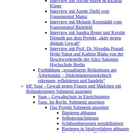
Interview mit Nicole Burek & Ricarda
Kluge
Interview mit Anette Diehl vom
Frauennotruf Mainz
Interview mit Melanie Rosendahl vom
Frauennotruf Bielefeld
Interview mit Sandra Boger und Kerstin
Demuth aus dem Projekt „aktiv gegen
digitale Gewalt“
Interview mit Prof. Dr. Nivedita Prasad,
Helin Yakut und Kathrin Blaha von der
Beschwerdestelle der Alice Salomon
Hochschule Berlin
Fortbildung „sexualisierte Belästigung am
Arbeitsplatz – Diskriminierungskritisch
erkennen, reflektieren und handeln“
bff: Suse - Gewalt gegen Frauen und Mädchen mit
Behinderungen
Submenü anzeigen
Suse – Gewaltschutz in Einrichtungen
Suse. Im Recht.
Submenü anzeigen
Das Projekt
Submenü anzeigen
Barrieren abbauen
Selbstermächtigung
Schlüsselpersonen sensibilisieren
Barrieren in Strafverfahren abbauen