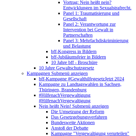
Vortrag: Nein heißt nein?
Entwicklungen im Sexualstrafrecht.
Panel 1: Traumatisierung und
Gesellschaft
Panel 2: Verantwortung zur
Intervention bei Gewalt in
Partnerschaften
Panel 3: Mehrfachdiskriminierung
und Belastung
bff-Kongress in Bildern
bff-Jubiläumsfeier in Bildern
10 Jahre bff - Broschüre
10 Jahre Gewaltschutzgesetz
Kampagnen
Submenü anzeigen
bff-Kampagne #GewalthilfegesetzJetzt 2024
Kampagne zu Landtagswahlen in Sachsen,
Thüringen, Brandenburg
#HilfenachVergewaltigung
#HilfenachVergewaltigung
Nein heißt Nein!
Submenü anzeigen
Die Umsetzung der Reform
Das Gesetzgebungsverfahren
Bundesweite Aktionen
Anstoß der Debatte
Kampagne "Vergewaltigung verurteilen"