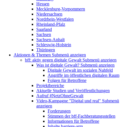
Hessen
Mecklenburg-Vorpommern
Niedersachsen
Nordrhein-Westfalen
Rheinland-Pfalz
Saarland
Sachsen
Sachsen-Anhalt
Schleswig-Holstein
Thüringen
Aktionen & Themen
Submenü anzeigen
bff: aktiv gegen digitale Gewalt
Submenü anzeigen
Was ist digitale Gewalt?
Submenü anzeigen
Digitale Gewalt im sozialen Nahfeld
Angriffe im öffentlichen digitalen Raum
Folgen für Betroffene
Projektbereiche
Aktuelle Studien und Veröffentlichungen
Aufruf #NetzOhneGewalt
Video-Kampagne "Digital und real"
Submenü
anzeigen
Forderungen
Stimmen der bff-Fachberatungsstellen
Informationen für Betroffene
Inhalte barriere-arm