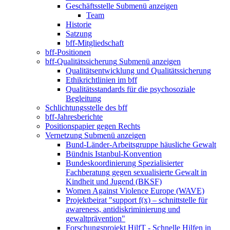
Geschäftsstelle
Submenü anzeigen
Team
Historie
Satzung
bff-Mitgliedschaft
bff-Positionen
bff-Qualitätssicherung
Submenü anzeigen
Qualitätsentwicklung und Qualitätssicherung
Ethikrichtlinien im bff
Qualitätsstandards für die psychosoziale
Begleitung
Schlichtungsstelle des bff
bff-Jahresberichte
Positionspapier gegen Rechts
Vernetzung
Submenü anzeigen
Bund-Länder-Arbeitsgruppe häusliche Gewalt
Bündnis Istanbul-Konvention
Bundeskoordinierung Spezialisierter
Fachberatung gegen sexualisierte Gewalt in
Kindheit und Jugend (BKSF)
Women Against Violence Europe (WAVE)
Projektbeirat "support f(x) – schnittstelle für
awareness, antidiskriminierung und
gewaltprävention"
Forschungsprojekt HilfT - Schnelle Hilfen in