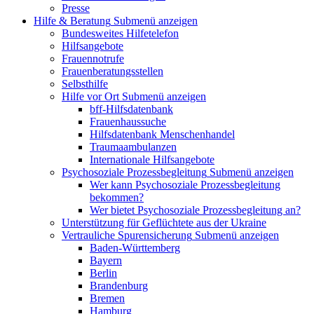
Presse
Hilfe & Beratung
Submenü anzeigen
Bundesweites Hilfetelefon
Hilfsangebote
Frauennotrufe
Frauenberatungsstellen
Selbsthilfe
Hilfe vor Ort
Submenü anzeigen
bff-Hilfsdatenbank
Frauenhaussuche
Hilfsdatenbank Menschenhandel
Traumaambulanzen
Internationale Hilfsangebote
Psychosoziale Prozessbegleitung
Submenü anzeigen
Wer kann Psychosoziale Prozessbegleitung
bekommen?
Wer bietet Psychosoziale Prozessbegleitung an?
Unterstützung für Geflüchtete aus der Ukraine
Vertrauliche Spurensicherung
Submenü anzeigen
Baden-Württemberg
Bayern
Berlin
Brandenburg
Bremen
Hamburg