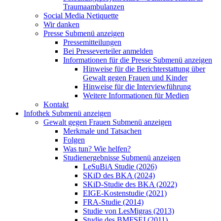
Traumaambulanzen
Social Media Netiquette
Wir danken
Presse
Submenü anzeigen
Pressemitteilungen
Bei Presseverteiler anmelden
Informationen für die Presse
Submenü anzeigen
Hinweise für die Berichterstattung über
Gewalt gegen Frauen und Kinder
Hinweise für die Interviewführung
Weitere Informationen für Medien
Kontakt
Infothek
Submenü anzeigen
Gewalt gegen Frauen
Submenü anzeigen
Merkmale und Tatsachen
Folgen
Was tun? Wie helfen?
Studienergebnisse
Submenü anzeigen
LeSuBiA Studie (2026)
SKiD des BKA (2024)
SKiD-Studie des BKA (2022)
EIGE-Kostenstudie (2021)
FRA-Studie (2014)
Studie von LesMigras (2013)
Studie des BMFSFJ (2011)