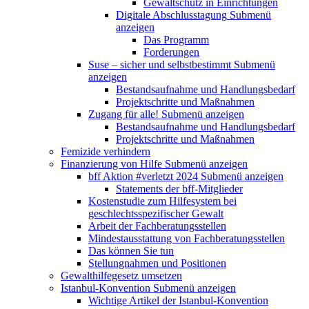
Gewaltschutz in Einrichtungen
Digitale Abschlusstagung
Submenü
anzeigen
Das Programm
Forderungen
Suse – sicher und selbstbestimmt
Submenü
anzeigen
Bestandsaufnahme und Handlungsbedarf
Projektschritte und Maßnahmen
Zugang für alle!
Submenü anzeigen
Bestandsaufnahme und Handlungsbedarf
Projektschritte und Maßnahmen
Femizide verhindern
Finanzierung von Hilfe
Submenü anzeigen
bff Aktion #verletzt 2024
Submenü anzeigen
Statements der bff-Mitglieder
Kostenstudie zum Hilfesystem bei
geschlechtsspezifischer Gewalt
Arbeit der Fachberatungsstellen
Mindestausstattung von Fachberatungsstellen
Das können Sie tun
Stellungnahmen und Positionen
Gewalthilfegesetz umsetzen
Istanbul-Konvention
Submenü anzeigen
Wichtige Artikel der Istanbul-Konvention