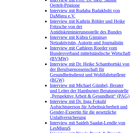
Oertelt-Prigione
Interview mit Rudaba Badakhshi von
DaMigra e.V.
Interview mit Kathrin Böhler und Heike
Fritzsche von der
Antidiskriminierungsstelle des Bundes
Interview mit Kübra Gümüşay
Netzaktivistin, Autorin und Journalistin
Interview mit Cathleen Roeder vom
Bundesverband mittelständische Wirtschaft
(BVMW)
Interview mit Dr. Heike Schambortski von
der Berufsgenossenschaft für
Gesundheitsdienst und Wohlfahrtspflege
(BGW)
Interview mit Michael Gümbel, Berater
und Leiter der Hamburger Beratungsstelle
„Perspektive Arbeit & Gesundheit“ (PAG)
Interview mit Dr. Inga Fokuhl
Aufsichtsperson für Arbeitssicherheit und
Gender-Expertin für die gesetzliche
Unfallversicherung
Interview mit Saideh Saadat-Lendle von
LesMigraS