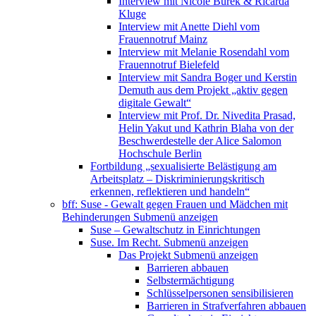
Interview mit Nicole Burek & Ricarda
Kluge
Interview mit Anette Diehl vom
Frauennotruf Mainz
Interview mit Melanie Rosendahl vom
Frauennotruf Bielefeld
Interview mit Sandra Boger und Kerstin
Demuth aus dem Projekt „aktiv gegen
digitale Gewalt“
Interview mit Prof. Dr. Nivedita Prasad,
Helin Yakut und Kathrin Blaha von der
Beschwerdestelle der Alice Salomon
Hochschule Berlin
Fortbildung „sexualisierte Belästigung am
Arbeitsplatz – Diskriminierungskritisch
erkennen, reflektieren und handeln“
bff: Suse - Gewalt gegen Frauen und Mädchen mit
Behinderungen
Submenü anzeigen
Suse – Gewaltschutz in Einrichtungen
Suse. Im Recht.
Submenü anzeigen
Das Projekt
Submenü anzeigen
Barrieren abbauen
Selbstermächtigung
Schlüsselpersonen sensibilisieren
Barrieren in Strafverfahren abbauen