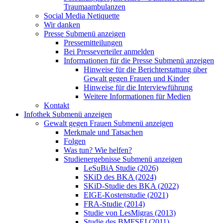
Traumaambulanzen
Social Media Netiquette
Wir danken
Presse
Submenü anzeigen
Pressemitteilungen
Bei Presseverteiler anmelden
Informationen für die Presse
Submenü anzeigen
Hinweise für die Berichterstattung über
Gewalt gegen Frauen und Kinder
Hinweise für die Interviewführung
Weitere Informationen für Medien
Kontakt
Infothek
Submenü anzeigen
Gewalt gegen Frauen
Submenü anzeigen
Merkmale und Tatsachen
Folgen
Was tun? Wie helfen?
Studienergebnisse
Submenü anzeigen
LeSuBiA Studie (2026)
SKiD des BKA (2024)
SKiD-Studie des BKA (2022)
EIGE-Kostenstudie (2021)
FRA-Studie (2014)
Studie von LesMigras (2013)
Studie des BMFSFJ (2011)