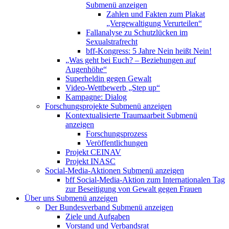
Submenü anzeigen
Zahlen und Fakten zum Plakat
„Vergewaltigung Verurteilen“
Fallanalyse zu Schutzlücken im
Sexualstrafrecht
bff-Kongress: 5 Jahre Nein heißt Nein!
„Was geht bei Euch? – Beziehungen auf
Augenhöhe“
Superheldin gegen Gewalt
Video-Wettbewerb „Step up“
Kampagne: Dialog
Forschungsprojekte
Submenü anzeigen
Kontextualisierte Traumaarbeit
Submenü
anzeigen
Forschungsprozess
Veröffentlichungen
Projekt CEINAV
Projekt INASC
Social-Media-Aktionen
Submenü anzeigen
bff Social-Media-Aktion zum Internationalen Tag
zur Beseitigung von Gewalt gegen Frauen
Über uns
Submenü anzeigen
Der Bundesverband
Submenü anzeigen
Ziele und Aufgaben
Vorstand und Verbandsrat