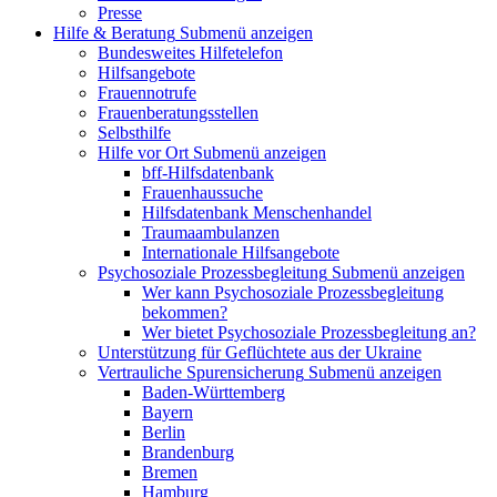
Presse
Hilfe & Beratung
Submenü anzeigen
Bundesweites Hilfetelefon
Hilfsangebote
Frauennotrufe
Frauenberatungsstellen
Selbsthilfe
Hilfe vor Ort
Submenü anzeigen
bff-Hilfsdatenbank
Frauenhaussuche
Hilfsdatenbank Menschenhandel
Traumaambulanzen
Internationale Hilfsangebote
Psychosoziale Prozessbegleitung
Submenü anzeigen
Wer kann Psychosoziale Prozessbegleitung
bekommen?
Wer bietet Psychosoziale Prozessbegleitung an?
Unterstützung für Geflüchtete aus der Ukraine
Vertrauliche Spurensicherung
Submenü anzeigen
Baden-Württemberg
Bayern
Berlin
Brandenburg
Bremen
Hamburg