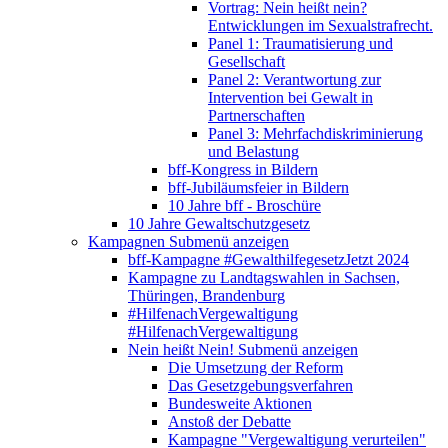
Vortrag: Nein heißt nein?
Entwicklungen im Sexualstrafrecht.
Panel 1: Traumatisierung und
Gesellschaft
Panel 2: Verantwortung zur
Intervention bei Gewalt in
Partnerschaften
Panel 3: Mehrfachdiskriminierung
und Belastung
bff-Kongress in Bildern
bff-Jubiläumsfeier in Bildern
10 Jahre bff - Broschüre
10 Jahre Gewaltschutzgesetz
Kampagnen
Submenü anzeigen
bff-Kampagne #GewalthilfegesetzJetzt 2024
Kampagne zu Landtagswahlen in Sachsen,
Thüringen, Brandenburg
#HilfenachVergewaltigung
#HilfenachVergewaltigung
Nein heißt Nein!
Submenü anzeigen
Die Umsetzung der Reform
Das Gesetzgebungsverfahren
Bundesweite Aktionen
Anstoß der Debatte
Kampagne "Vergewaltigung verurteilen"