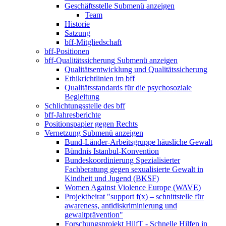
Geschäftsstelle
Submenü anzeigen
Team
Historie
Satzung
bff-Mitgliedschaft
bff-Positionen
bff-Qualitätssicherung
Submenü anzeigen
Qualitätsentwicklung und Qualitätssicherung
Ethikrichtlinien im bff
Qualitätsstandards für die psychosoziale
Begleitung
Schlichtungsstelle des bff
bff-Jahresberichte
Positionspapier gegen Rechts
Vernetzung
Submenü anzeigen
Bund-Länder-Arbeitsgruppe häusliche Gewalt
Bündnis Istanbul-Konvention
Bundeskoordinierung Spezialisierter
Fachberatung gegen sexualisierte Gewalt in
Kindheit und Jugend (BKSF)
Women Against Violence Europe (WAVE)
Projektbeirat "support f(x) – schnittstelle für
awareness, antidiskriminierung und
gewaltprävention"
Forschungsprojekt HilfT - Schnelle Hilfen in