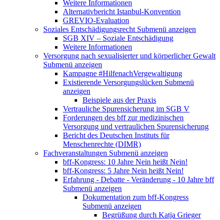
Weitere Informationen
Alternativbericht Istanbul-Konvention
GREVIO-Evaluation
Soziales Entschädigungsrecht
Submenü anzeigen
SGB XIV – Soziale Entschädigung
Weitere Informationen
Versorgung nach sexualisierter und körperlicher Gewalt
Submenü anzeigen
Kampagne #HilfenachVergewaltigung
Existierende Versorgungslücken
Submenü
anzeigen
Beispiele aus der Praxis
Vertrauliche Spurensicherung im SGB V
Forderungen des bff zur medizinischen
Versorgung und vertraulichen Spurensicherung
Bericht des Deutschen Instituts für
Menschenrechte (DIMR)
Fachveranstaltungen
Submenü anzeigen
bff-Kongress: 10 Jahre Nein heißt Nein!
bff-Kongress: 5 Jahre Nein heißt Nein!
Erfahrung - Debatte - Veränderung - 10 Jahre bff
Submenü anzeigen
Dokumentation zum bff-Kongress
Submenü anzeigen
Begrüßung durch Katja Grieger