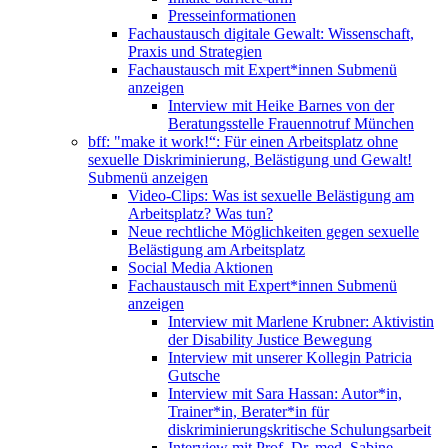
Presseinformationen
Fachaustausch digitale Gewalt: Wissenschaft,
Praxis und Strategien
Fachaustausch mit Expert*innen
Submenü
anzeigen
Interview mit Heike Barnes von der
Beratungsstelle Frauennotruf München
bff: "make it work!“: Für einen Arbeitsplatz ohne
sexuelle Diskriminierung, Belästigung und Gewalt!
Submenü anzeigen
Video-Clips: Was ist sexuelle Belästigung am
Arbeitsplatz? Was tun?
Neue rechtliche Möglichkeiten gegen sexuelle
Belästigung am Arbeitsplatz
Social Media Aktionen
Fachaustausch mit Expert*innen
Submenü
anzeigen
Interview mit Marlene Krubner: Aktivistin
der Disability Justice Bewegung
Interview mit unserer Kollegin Patricia
Gutsche
Interview mit Sara Hassan: Autor*in,
Trainer*in, Berater*in für
diskriminierungskritische Schulungsarbeit
Interview mit Prof. Dr. med. Sabine