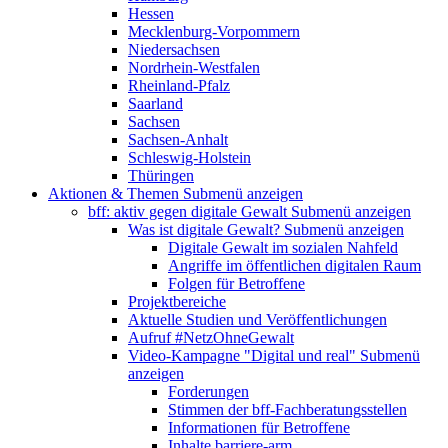
Hessen
Mecklenburg-Vorpommern
Niedersachsen
Nordrhein-Westfalen
Rheinland-Pfalz
Saarland
Sachsen
Sachsen-Anhalt
Schleswig-Holstein
Thüringen
Aktionen & Themen
Submenü anzeigen
bff: aktiv gegen digitale Gewalt
Submenü anzeigen
Was ist digitale Gewalt?
Submenü anzeigen
Digitale Gewalt im sozialen Nahfeld
Angriffe im öffentlichen digitalen Raum
Folgen für Betroffene
Projektbereiche
Aktuelle Studien und Veröffentlichungen
Aufruf #NetzOhneGewalt
Video-Kampagne "Digital und real"
Submenü
anzeigen
Forderungen
Stimmen der bff-Fachberatungsstellen
Informationen für Betroffene
Inhalte barriere-arm