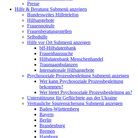
Presse
Hilfe & Beratung
Submenü anzeigen
Bundesweites Hilfetelefon
Hilfsangebote
Frauennotrufe
Frauenberatungsstellen
Selbsthilfe
Hilfe vor Ort
Submenü anzeigen
bff-Hilfsdatenbank
Frauenhaussuche
Hilfsdatenbank Menschenhandel
Traumaambulanzen
Internationale Hilfsangebote
Psychosoziale Prozessbegleitung
Submenü anzeigen
Wer kann Psychosoziale Prozessbegleitung
bekommen?
Wer bietet Psychosoziale Prozessbegleitung an?
Unterstützung für Geflüchtete aus der Ukraine
Vertrauliche Spurensicherung
Submenü anzeigen
Baden-Württemberg
Bayern
Berlin
Brandenburg
Bremen
Hamburg