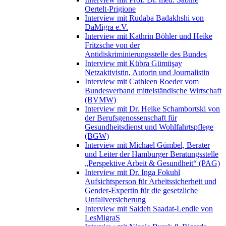
Oertelt-Prigione
Interview mit Rudaba Badakhshi von
DaMigra e.V.
Interview mit Kathrin Böhler und Heike
Fritzsche von der
Antidiskriminierungsstelle des Bundes
Interview mit Kübra Gümüşay
Netzaktivistin, Autorin und Journalistin
Interview mit Cathleen Roeder vom
Bundesverband mittelständische Wirtschaft
(BVMW)
Interview mit Dr. Heike Schambortski von
der Berufsgenossenschaft für
Gesundheitsdienst und Wohlfahrtspflege
(BGW)
Interview mit Michael Gümbel, Berater
und Leiter der Hamburger Beratungsstelle
„Perspektive Arbeit & Gesundheit“ (PAG)
Interview mit Dr. Inga Fokuhl
Aufsichtsperson für Arbeitssicherheit und
Gender-Expertin für die gesetzliche
Unfallversicherung
Interview mit Saideh Saadat-Lendle von
LesMigraS