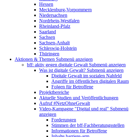
Hessen
Mecklenburg-Vorpommern
Niedersachsen
Nordrhein-Westfalen
Rheinland-Pfalz
Saarland
Sachsen
Sachsen-Anhalt
Schleswig-Holstein
Thüringen
Aktionen & Themen
Submenü anzeigen
bff: aktiv gegen digitale Gewalt
Submenü anzeigen
Was ist digitale Gewalt?
Submenü anzeigen
Digitale Gewalt im sozialen Nahfeld
Angriffe im öffentlichen digitalen Raum
Folgen für Betroffene
Projektbereiche
Aktuelle Studien und Veröffentlichungen
Aufruf #NetzOhneGewalt
Video-Kampagne "Digital und real"
Submenü
anzeigen
Forderungen
Stimmen der bff-Fachberatungsstellen
Informationen für Betroffene
Inhalte barriere-arm