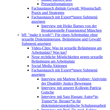
Presseinformationen
Fachaustausch digitale Gewalt: Wissenschaft,
Praxis und Strategien
Fachaustausch mit Expert*innen
Submenü
anzeigen
Interview mit Heike Barnes von der
Beratungsstelle Frauennotruf München
bff: "make it work!“: Für einen Arbeitsplatz ohne
sexuelle Diskriminierung, Belästigung und Gewalt!
Submenü anzeigen
Video-Clips: Was ist sexuelle Belästigung am
Arbeitsplatz? Was tun?
Neue rechtliche Möglichkeiten gegen sexuelle
Belästigung am Arbeitsplatz
Social Media Aktionen
Fachaustausch mit Expert*innen
Submenü
anzeigen
Interview mit Marlene Krubner: Aktivistin
der Disability Justice Bewegung
Interview mit unserer Kollegin Patricia
Gutsche
Interview mit Sara Hassan: Autor*in,
Trainer*in, Berater*in für
diskriminierungskritische Schulungsarbeit
Interview mit Prof. Dr. med. Sabine