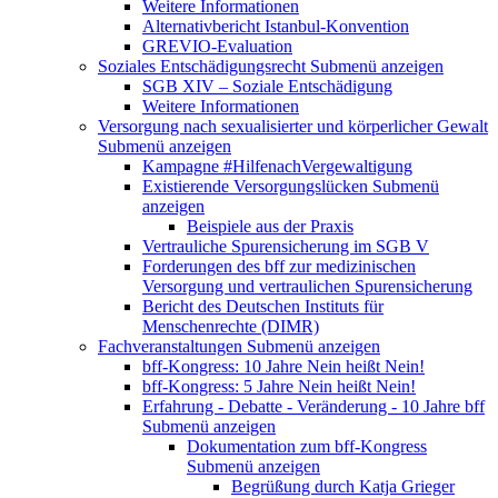
Weitere Informationen
Alternativbericht Istanbul-Konvention
GREVIO-Evaluation
Soziales Entschädigungsrecht
Submenü anzeigen
SGB XIV – Soziale Entschädigung
Weitere Informationen
Versorgung nach sexualisierter und körperlicher Gewalt
Submenü anzeigen
Kampagne #HilfenachVergewaltigung
Existierende Versorgungslücken
Submenü
anzeigen
Beispiele aus der Praxis
Vertrauliche Spurensicherung im SGB V
Forderungen des bff zur medizinischen
Versorgung und vertraulichen Spurensicherung
Bericht des Deutschen Instituts für
Menschenrechte (DIMR)
Fachveranstaltungen
Submenü anzeigen
bff-Kongress: 10 Jahre Nein heißt Nein!
bff-Kongress: 5 Jahre Nein heißt Nein!
Erfahrung - Debatte - Veränderung - 10 Jahre bff
Submenü anzeigen
Dokumentation zum bff-Kongress
Submenü anzeigen
Begrüßung durch Katja Grieger