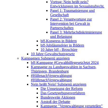
Vortrag: Nein heißt nein?
Entwicklungen im Sexualstrafrecht.
Panel 1: Traumatisierung und
Gesellschaft
Panel 2: Verantwortung zur
Intervention bei Gewalt in
Partnerschaften
Panel 3: Mehrfachdiskriminierung
und Belastung
bff-Kongress in Bildern
bff-Jubiläumsfeier in Bildern
10 Jahre bff - Broschüre
10 Jahre Gewaltschutzgesetz
Kampagnen
Submenü anzeigen
bff-Kampagne #GewalthilfegesetzJetzt 2024
Kampagne zu Landtagswahlen in Sachsen,
Thüringen, Brandenburg
#HilfenachVergewaltigung
#HilfenachVergewaltigung
Nein heißt Nein!
Submenü anzeigen
Die Umsetzung der Reform
Das Gesetzgebungsverfahren
Bundesweite Aktionen
Anstoß der Debatte
Kampagne "Vergewaltigung verurteilen"