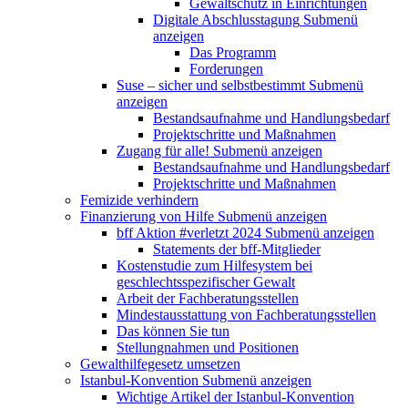
Gewaltschutz in Einrichtungen
Digitale Abschlusstagung
Submenü
anzeigen
Das Programm
Forderungen
Suse – sicher und selbstbestimmt
Submenü
anzeigen
Bestandsaufnahme und Handlungsbedarf
Projektschritte und Maßnahmen
Zugang für alle!
Submenü anzeigen
Bestandsaufnahme und Handlungsbedarf
Projektschritte und Maßnahmen
Femizide verhindern
Finanzierung von Hilfe
Submenü anzeigen
bff Aktion #verletzt 2024
Submenü anzeigen
Statements der bff-Mitglieder
Kostenstudie zum Hilfesystem bei
geschlechtsspezifischer Gewalt
Arbeit der Fachberatungsstellen
Mindestausstattung von Fachberatungsstellen
Das können Sie tun
Stellungnahmen und Positionen
Gewalthilfegesetz umsetzen
Istanbul-Konvention
Submenü anzeigen
Wichtige Artikel der Istanbul-Konvention