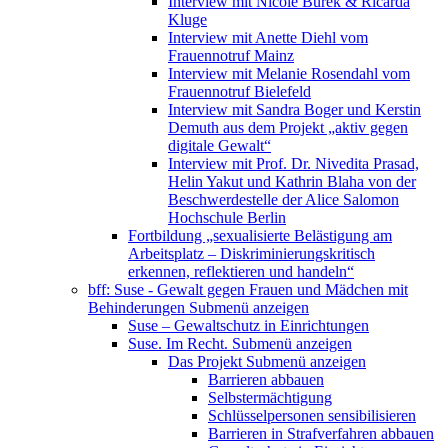
Interview mit Nicole Burek & Ricarda
Kluge
Interview mit Anette Diehl vom
Frauennotruf Mainz
Interview mit Melanie Rosendahl vom
Frauennotruf Bielefeld
Interview mit Sandra Boger und Kerstin
Demuth aus dem Projekt „aktiv gegen
digitale Gewalt“
Interview mit Prof. Dr. Nivedita Prasad,
Helin Yakut und Kathrin Blaha von der
Beschwerdestelle der Alice Salomon
Hochschule Berlin
Fortbildung „sexualisierte Belästigung am
Arbeitsplatz – Diskriminierungskritisch
erkennen, reflektieren und handeln“
bff: Suse - Gewalt gegen Frauen und Mädchen mit
Behinderungen
Submenü anzeigen
Suse – Gewaltschutz in Einrichtungen
Suse. Im Recht.
Submenü anzeigen
Das Projekt
Submenü anzeigen
Barrieren abbauen
Selbstermächtigung
Schlüsselpersonen sensibilisieren
Barrieren in Strafverfahren abbauen