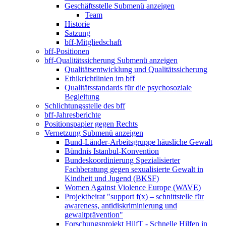
Geschäftsstelle
Submenü anzeigen
Team
Historie
Satzung
bff-Mitgliedschaft
bff-Positionen
bff-Qualitätssicherung
Submenü anzeigen
Qualitätsentwicklung und Qualitätssicherung
Ethikrichtlinien im bff
Qualitätsstandards für die psychosoziale
Begleitung
Schlichtungsstelle des bff
bff-Jahresberichte
Positionspapier gegen Rechts
Vernetzung
Submenü anzeigen
Bund-Länder-Arbeitsgruppe häusliche Gewalt
Bündnis Istanbul-Konvention
Bundeskoordinierung Spezialisierter
Fachberatung gegen sexualisierte Gewalt in
Kindheit und Jugend (BKSF)
Women Against Violence Europe (WAVE)
Projektbeirat "support f(x) – schnittstelle für
awareness, antidiskriminierung und
gewaltprävention"
Forschungsprojekt HilfT - Schnelle Hilfen in