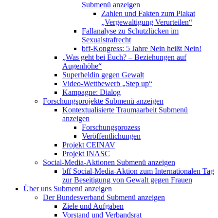
Submenü anzeigen
Zahlen und Fakten zum Plakat
„Vergewaltigung Verurteilen“
Fallanalyse zu Schutzlücken im
Sexualstrafrecht
bff-Kongress: 5 Jahre Nein heißt Nein!
„Was geht bei Euch? – Beziehungen auf
Augenhöhe“
Superheldin gegen Gewalt
Video-Wettbewerb „Step up“
Kampagne: Dialog
Forschungsprojekte
Submenü anzeigen
Kontextualisierte Traumaarbeit
Submenü
anzeigen
Forschungsprozess
Veröffentlichungen
Projekt CEINAV
Projekt INASC
Social-Media-Aktionen
Submenü anzeigen
bff Social-Media-Aktion zum Internationalen Tag
zur Beseitigung von Gewalt gegen Frauen
Über uns
Submenü anzeigen
Der Bundesverband
Submenü anzeigen
Ziele und Aufgaben
Vorstand und Verbandsrat