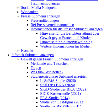
Traumaambulanzen
Social Media Netiquette
Wir danken
Presse
Submenü anzeigen
Pressemitteilungen
Bei Presseverteiler anmelden
Informationen für die Presse
Submenü anzeigen
Hinweise für die Berichterstattung über
Gewalt gegen Frauen und Kinder
Hinweise für die Interviewführung
Weitere Informationen für Medien
Kontakt
Infothek
Submenü anzeigen
Gewalt gegen Frauen
Submenü anzeigen
Merkmale und Tatsachen
Folgen
Was tun? Wie helfen?
Studienergebnisse
Submenü anzeigen
LeSuBiA Studie (2026)
SKiD des BKA (2024)
SKiD-Studie des BKA (2022)
EIGE-Kostenstudie (2021)
FRA-Studie (2014)
Studie von LesMigras (2013)
Studie des BMFSFJ (2011)