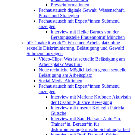
Presseinformationen
Fachaustausch digitale Gewalt: Wissenschaft,
Praxis und Strategien
Fachaustausch mit Expert*innen
Submenü
anzeigen
Interview mit Heike Barnes von der
Beratungsstelle Frauennotruf München
bff: "make it work!“: Für einen Arbeitsplatz ohne
sexuelle Diskriminierung, Belästigung und Gewalt!
Submenü anzeigen
Video-Clips: Was ist sexuelle Belästigung am
Arbeitsplatz? Was tun?
Neue rechtliche Möglichkeiten gegen sexuelle
Belästigung am Arbeitsplatz
Social Media Aktionen
Fachaustausch mit Expert*innen
Submenü
anzeigen
Interview mit Marlene Krubner: Aktivistin
der Disability Justice Bewegung
Interview mit unserer Kollegin Patricia
Gutsche
Interview mit Sara Hassan: Autor*in,
Trainer*in, Berater*in für
diskriminierungskritische Schulungsarbeit
Interview mit Prof. Dr. med. Sabine