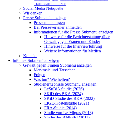
Traumaambulanzen
Social Media Netiquette
Wir danken
Presse
Submenü anzeigen
Pressemitteilungen
Bei Presseverteiler anmelden
Informationen für die Presse
Submenü anzeigen
Hinweise für die Berichterstattung über
Gewalt gegen Frauen und Kinder
Hinweise für die Interviewführung
Weitere Informationen für Medien
Kontakt
Infothek
Submenü anzeigen
Gewalt gegen Frauen
Submenü anzeigen
Merkmale und Tatsachen
Folgen
Was tun? Wie helfen?
Studienergebnisse
Submenü anzeigen
LeSuBiA Studie (2026)
SKiD des BKA (2024)
SKiD-Studie des BKA (2022)
EIGE-Kostenstudie (2021)
FRA-Studie (2014)
Studie von LesMigras (2013)
Studie des BMFSFJ (2011)