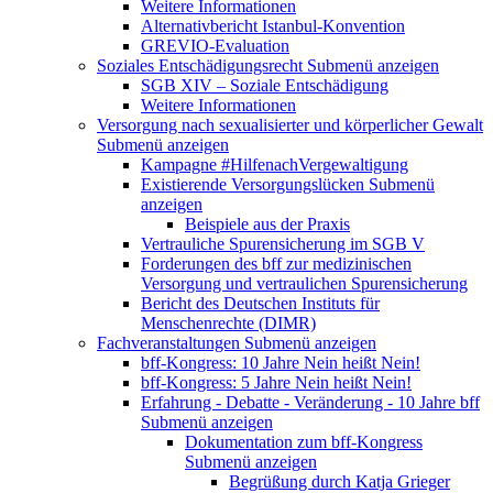
Weitere Informationen
Alternativbericht Istanbul-Konvention
GREVIO-Evaluation
Soziales Entschädigungsrecht
Submenü anzeigen
SGB XIV – Soziale Entschädigung
Weitere Informationen
Versorgung nach sexualisierter und körperlicher Gewalt
Submenü anzeigen
Kampagne #HilfenachVergewaltigung
Existierende Versorgungslücken
Submenü
anzeigen
Beispiele aus der Praxis
Vertrauliche Spurensicherung im SGB V
Forderungen des bff zur medizinischen
Versorgung und vertraulichen Spurensicherung
Bericht des Deutschen Instituts für
Menschenrechte (DIMR)
Fachveranstaltungen
Submenü anzeigen
bff-Kongress: 10 Jahre Nein heißt Nein!
bff-Kongress: 5 Jahre Nein heißt Nein!
Erfahrung - Debatte - Veränderung - 10 Jahre bff
Submenü anzeigen
Dokumentation zum bff-Kongress
Submenü anzeigen
Begrüßung durch Katja Grieger