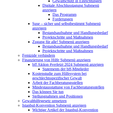
Gewaltschutz in Einrichtungen
Digitale Abschlusstagung
Submenü
anzeigen
Das Programm
Forderungen
Suse – sicher und selbstbestimmt
Submenü
anzeigen
Bestandsaufnahme und Handlungsbedarf
Projektschritte und Maßnahmen
Zugang für alle!
Submenü anzeigen
Bestandsaufnahme und Handlungsbedarf
Projektschritte und Maßnahmen
Femizide verhindern
Finanzierung von Hilfe
Submenü anzeigen
bff Aktion #verletzt 2024
Submenü anzeigen
Statements der bff-Mitglieder
Kostenstudie zum Hilfesystem bei
geschlechtsspezifischer Gewalt
Arbeit der Fachberatungsstellen
Mindestausstattung von Fachberatungsstellen
Das können Sie tun
Stellungnahmen und Positionen
Gewalthilfegesetz umsetzen
Istanbul-Konvention
Submenü anzeigen
Wichtige Artikel der Istanbul-Konvention