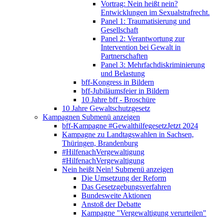
Vortrag: Nein heißt nein?
Entwicklungen im Sexualstrafrecht.
Panel 1: Traumatisierung und
Gesellschaft
Panel 2: Verantwortung zur
Intervention bei Gewalt in
Partnerschaften
Panel 3: Mehrfachdiskriminierung
und Belastung
bff-Kongress in Bildern
bff-Jubiläumsfeier in Bildern
10 Jahre bff - Broschüre
10 Jahre Gewaltschutzgesetz
Kampagnen
Submenü anzeigen
bff-Kampagne #GewalthilfegesetzJetzt 2024
Kampagne zu Landtagswahlen in Sachsen,
Thüringen, Brandenburg
#HilfenachVergewaltigung
#HilfenachVergewaltigung
Nein heißt Nein!
Submenü anzeigen
Die Umsetzung der Reform
Das Gesetzgebungsverfahren
Bundesweite Aktionen
Anstoß der Debatte
Kampagne "Vergewaltigung verurteilen"