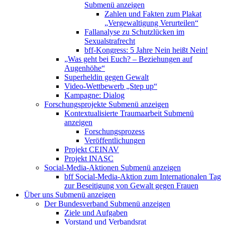
Submenü anzeigen
Zahlen und Fakten zum Plakat
„Vergewaltigung Verurteilen“
Fallanalyse zu Schutzlücken im
Sexualstrafrecht
bff-Kongress: 5 Jahre Nein heißt Nein!
„Was geht bei Euch? – Beziehungen auf
Augenhöhe“
Superheldin gegen Gewalt
Video-Wettbewerb „Step up“
Kampagne: Dialog
Forschungsprojekte
Submenü anzeigen
Kontextualisierte Traumaarbeit
Submenü
anzeigen
Forschungsprozess
Veröffentlichungen
Projekt CEINAV
Projekt INASC
Social-Media-Aktionen
Submenü anzeigen
bff Social-Media-Aktion zum Internationalen Tag
zur Beseitigung von Gewalt gegen Frauen
Über uns
Submenü anzeigen
Der Bundesverband
Submenü anzeigen
Ziele und Aufgaben
Vorstand und Verbandsrat