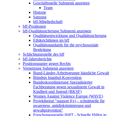
Geschäftsstelle
Submenü anzeigen
Team
Historie
Satzung
bff-Mitgliedschaft
bff-Positionen
bff-Qualitätssicherung
Submenü anzeigen
Qualitätsentwicklung und Qualitätssicherung
Ethikrichtlinien im bff
Qualitätsstandards für die psychosoziale
Begleitung
Schlichtungsstelle des bff
bff-Jahresberichte
Positionspapier gegen Rechts
Vernetzung
Submenü anzeigen
Bund-Länder-Arbeitsgruppe häusliche Gewalt
Bündnis Istanbul-Konvention
Bundeskoordinierung Spezialisierter
Fachberatung gegen sexualisierte Gewalt in
Kindheit und Jugend (BKSF)
Women Against Violence Europe (WAVE)
Projektbeirat "support f(x) – schnittstelle für
awareness, antidiskriminierung und
gewaltprävention"
Forschungsprojekt HilfT - Schnelle Hilfen in