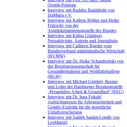
Oertelt-Prigione
Interview mit Rudaba Badakhshi von
DaMigra e.V.
Interview mit Kathrin Böhler und Heike
Fritzsche von der
Antidiskriminierungsstelle des Bundes
Interview mit Kübra Gümüşay
Netzaktivistin, Autorin und Journalistin
Interview mit Cathleen Roeder vom
Bundesverband mittelständische Wirtschaft
(BVMW)
Interview mit Dr. Heike Schambortski von
der Berufsgenossenschaft für
Gesundheitsdienst und Wohlfahrtspflege
(BGW)
Interview mit Michael Gümbel, Berater
und Leiter der Hamburger Beratungsstelle
„Perspektive Arbeit & Gesundheit“ (PAG)
Interview mit Dr. Inga Fokuhl
Aufsichtsperson für Arbeitssicherheit und
Gender-Expertin für die gesetzliche
Unfallversicherung
Interview mit Saideh Saadat-Lendle von
LesMigraS