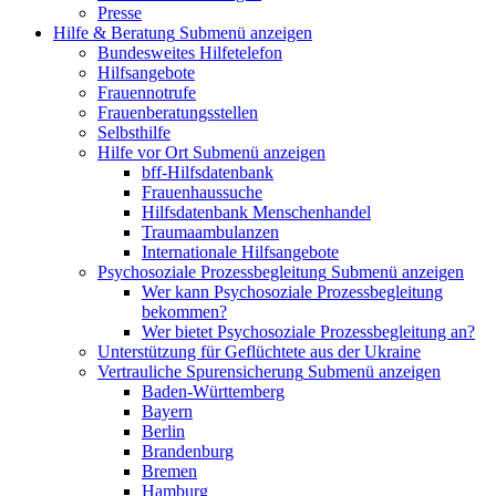
Presse
Hilfe & Beratung
Submenü anzeigen
Bundesweites Hilfetelefon
Hilfsangebote
Frauennotrufe
Frauenberatungsstellen
Selbsthilfe
Hilfe vor Ort
Submenü anzeigen
bff-Hilfsdatenbank
Frauenhaussuche
Hilfsdatenbank Menschenhandel
Traumaambulanzen
Internationale Hilfsangebote
Psychosoziale Prozessbegleitung
Submenü anzeigen
Wer kann Psychosoziale Prozessbegleitung
bekommen?
Wer bietet Psychosoziale Prozessbegleitung an?
Unterstützung für Geflüchtete aus der Ukraine
Vertrauliche Spurensicherung
Submenü anzeigen
Baden-Württemberg
Bayern
Berlin
Brandenburg
Bremen
Hamburg