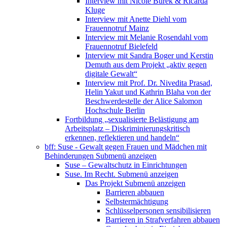
Interview mit Nicole Burek & Ricarda
Kluge
Interview mit Anette Diehl vom
Frauennotruf Mainz
Interview mit Melanie Rosendahl vom
Frauennotruf Bielefeld
Interview mit Sandra Boger und Kerstin
Demuth aus dem Projekt „aktiv gegen
digitale Gewalt“
Interview mit Prof. Dr. Nivedita Prasad,
Helin Yakut und Kathrin Blaha von der
Beschwerdestelle der Alice Salomon
Hochschule Berlin
Fortbildung „sexualisierte Belästigung am
Arbeitsplatz – Diskriminierungskritisch
erkennen, reflektieren und handeln“
bff: Suse - Gewalt gegen Frauen und Mädchen mit
Behinderungen
Submenü anzeigen
Suse – Gewaltschutz in Einrichtungen
Suse. Im Recht.
Submenü anzeigen
Das Projekt
Submenü anzeigen
Barrieren abbauen
Selbstermächtigung
Schlüsselpersonen sensibilisieren
Barrieren in Strafverfahren abbauen