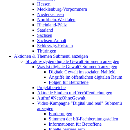
Hessen
Mecklenburg-Vorpommern
Niedersachsen
Nordrhein-Westfalen
Rheinland-Pfalz
Saarland
Sachsen
Sachsen-Anhalt
Schleswig-Holstein
Thüringen
Aktionen & Themen
Submenü anzeigen
bff: aktiv gegen digitale Gewalt
Submenü anzeigen
Was ist digitale Gewalt?
Submenü anzeigen
Digitale Gewalt im sozialen Nahfeld
Angriffe im öffentlichen digitalen Raum
Folgen für Betroffene
Projektbereiche
Aktuelle Studien und Veröffentlichungen
Aufruf #NetzOhneGewalt
Video-Kampagne "Digital und real"
Submenü
anzeigen
Forderungen
Stimmen der bff-Fachberatungsstellen
Informationen für Betroffene
Inhalte barriere-arm