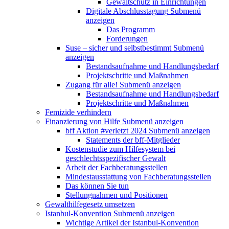
Gewaltschutz in Einrichtungen
Digitale Abschlusstagung
Submenü
anzeigen
Das Programm
Forderungen
Suse – sicher und selbstbestimmt
Submenü
anzeigen
Bestandsaufnahme und Handlungsbedarf
Projektschritte und Maßnahmen
Zugang für alle!
Submenü anzeigen
Bestandsaufnahme und Handlungsbedarf
Projektschritte und Maßnahmen
Femizide verhindern
Finanzierung von Hilfe
Submenü anzeigen
bff Aktion #verletzt 2024
Submenü anzeigen
Statements der bff-Mitglieder
Kostenstudie zum Hilfesystem bei
geschlechtsspezifischer Gewalt
Arbeit der Fachberatungsstellen
Mindestausstattung von Fachberatungsstellen
Das können Sie tun
Stellungnahmen und Positionen
Gewalthilfegesetz umsetzen
Istanbul-Konvention
Submenü anzeigen
Wichtige Artikel der Istanbul-Konvention