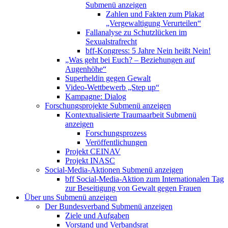
Submenü anzeigen
Zahlen und Fakten zum Plakat
„Vergewaltigung Verurteilen“
Fallanalyse zu Schutzlücken im
Sexualstrafrecht
bff-Kongress: 5 Jahre Nein heißt Nein!
„Was geht bei Euch? – Beziehungen auf
Augenhöhe“
Superheldin gegen Gewalt
Video-Wettbewerb „Step up“
Kampagne: Dialog
Forschungsprojekte
Submenü anzeigen
Kontextualisierte Traumaarbeit
Submenü
anzeigen
Forschungsprozess
Veröffentlichungen
Projekt CEINAV
Projekt INASC
Social-Media-Aktionen
Submenü anzeigen
bff Social-Media-Aktion zum Internationalen Tag
zur Beseitigung von Gewalt gegen Frauen
Über uns
Submenü anzeigen
Der Bundesverband
Submenü anzeigen
Ziele und Aufgaben
Vorstand und Verbandsrat