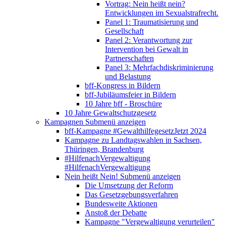
Vortrag: Nein heißt nein?
Entwicklungen im Sexualstrafrecht.
Panel 1: Traumatisierung und
Gesellschaft
Panel 2: Verantwortung zur
Intervention bei Gewalt in
Partnerschaften
Panel 3: Mehrfachdiskriminierung
und Belastung
bff-Kongress in Bildern
bff-Jubiläumsfeier in Bildern
10 Jahre bff - Broschüre
10 Jahre Gewaltschutzgesetz
Kampagnen
Submenü anzeigen
bff-Kampagne #GewalthilfegesetzJetzt 2024
Kampagne zu Landtagswahlen in Sachsen,
Thüringen, Brandenburg
#HilfenachVergewaltigung
#HilfenachVergewaltigung
Nein heißt Nein!
Submenü anzeigen
Die Umsetzung der Reform
Das Gesetzgebungsverfahren
Bundesweite Aktionen
Anstoß der Debatte
Kampagne "Vergewaltigung verurteilen"