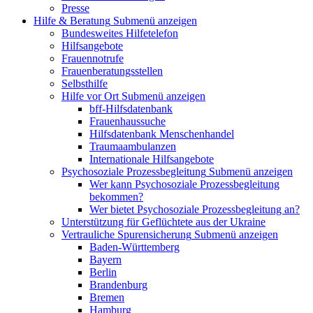
Presse
Hilfe & Beratung
Submenü anzeigen
Bundesweites Hilfetelefon
Hilfsangebote
Frauennotrufe
Frauenberatungsstellen
Selbsthilfe
Hilfe vor Ort
Submenü anzeigen
bff-Hilfsdatenbank
Frauenhaussuche
Hilfsdatenbank Menschenhandel
Traumaambulanzen
Internationale Hilfsangebote
Psychosoziale Prozessbegleitung
Submenü anzeigen
Wer kann Psychosoziale Prozessbegleitung
bekommen?
Wer bietet Psychosoziale Prozessbegleitung an?
Unterstützung für Geflüchtete aus der Ukraine
Vertrauliche Spurensicherung
Submenü anzeigen
Baden-Württemberg
Bayern
Berlin
Brandenburg
Bremen
Hamburg