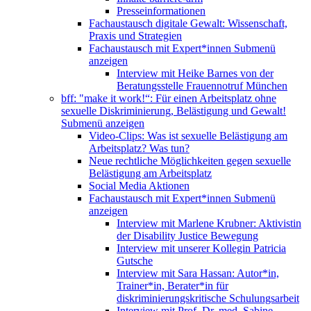
Presseinformationen
Fachaustausch digitale Gewalt: Wissenschaft,
Praxis und Strategien
Fachaustausch mit Expert*innen
Submenü
anzeigen
Interview mit Heike Barnes von der
Beratungsstelle Frauennotruf München
bff: "make it work!“: Für einen Arbeitsplatz ohne
sexuelle Diskriminierung, Belästigung und Gewalt!
Submenü anzeigen
Video-Clips: Was ist sexuelle Belästigung am
Arbeitsplatz? Was tun?
Neue rechtliche Möglichkeiten gegen sexuelle
Belästigung am Arbeitsplatz
Social Media Aktionen
Fachaustausch mit Expert*innen
Submenü
anzeigen
Interview mit Marlene Krubner: Aktivistin
der Disability Justice Bewegung
Interview mit unserer Kollegin Patricia
Gutsche
Interview mit Sara Hassan: Autor*in,
Trainer*in, Berater*in für
diskriminierungskritische Schulungsarbeit
Interview mit Prof. Dr. med. Sabine