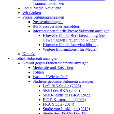
Traumaambulanzen
Social Media Netiquette
Wir danken
Presse
Submenü anzeigen
Pressemitteilungen
Bei Presseverteiler anmelden
Informationen für die Presse
Submenü anzeigen
Hinweise für die Berichterstattung über
Gewalt gegen Frauen und Kinder
Hinweise für die Interviewführung
Weitere Informationen für Medien
Kontakt
Infothek
Submenü anzeigen
Gewalt gegen Frauen
Submenü anzeigen
Merkmale und Tatsachen
Folgen
Was tun? Wie helfen?
Studienergebnisse
Submenü anzeigen
LeSuBiA Studie (2026)
SKiD des BKA (2024)
SKiD-Studie des BKA (2022)
EIGE-Kostenstudie (2021)
FRA-Studie (2014)
Studie von LesMigras (2013)
Studie des BMFSFJ (2011)