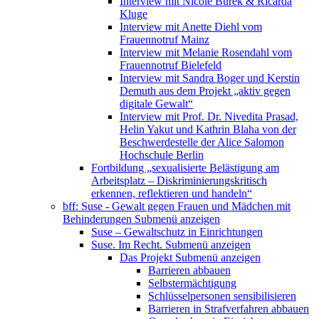
Interview mit Nicole Burek & Ricarda
Kluge
Interview mit Anette Diehl vom
Frauennotruf Mainz
Interview mit Melanie Rosendahl vom
Frauennotruf Bielefeld
Interview mit Sandra Boger und Kerstin
Demuth aus dem Projekt „aktiv gegen
digitale Gewalt“
Interview mit Prof. Dr. Nivedita Prasad,
Helin Yakut und Kathrin Blaha von der
Beschwerdestelle der Alice Salomon
Hochschule Berlin
Fortbildung „sexualisierte Belästigung am
Arbeitsplatz – Diskriminierungskritisch
erkennen, reflektieren und handeln“
bff: Suse - Gewalt gegen Frauen und Mädchen mit
Behinderungen
Submenü anzeigen
Suse – Gewaltschutz in Einrichtungen
Suse. Im Recht.
Submenü anzeigen
Das Projekt
Submenü anzeigen
Barrieren abbauen
Selbstermächtigung
Schlüsselpersonen sensibilisieren
Barrieren in Strafverfahren abbauen