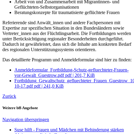
Arbeit von und Zusammenarbeit mit Migrantinnen- und
Geflüchteten-Selbstorganisationen
Beratungskonzepte für traumatisierte geflüchtete Frauen
Referierende sind Anwält_innen und andere Fachpersonen mit
Expertise zur spezifischen Situation in den Bundesländern sowie
Vertreter_innen aus der Flüchtlingsarbeit. Die Fortbildungen werden
unter Berücksichtigung regionaler Besonderheiten durchgeführt.
Dadurch ist gewährleistet, dass sich die Inhalte am konkreten Bedarf
des regionalen Unterstützungssystems orientieren.
Das detaillierte Programm und Anmeldeformular sind hier zu finden:
Anmeldeformular_Fortbildung-Schutz-gefluechteter-Frauen-
vor-Gewalt_Guestrow.pdf
pdf
|
201,7 KiB
Fortbildung_Gewaltschutz_gefluechteter_Frauen_Guestrow_1
10-17.pdf
pdf
|
241,0 KiB
Zurück
Weitere bff-Angebote
Navigation überspringen
Suse hilft - Frauen und Mädchen mit Behinderung stärken