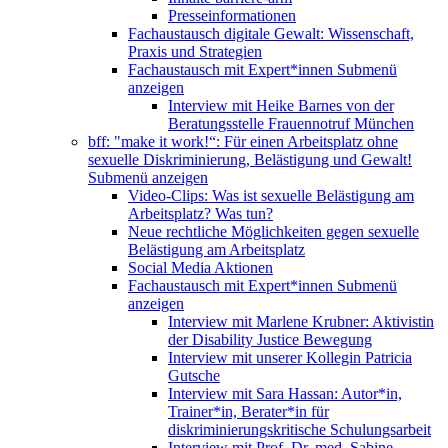
Presseinformationen
Fachaustausch digitale Gewalt: Wissenschaft,
Praxis und Strategien
Fachaustausch mit Expert*innen
Submenü
anzeigen
Interview mit Heike Barnes von der
Beratungsstelle Frauennotruf München
bff: "make it work!“: Für einen Arbeitsplatz ohne
sexuelle Diskriminierung, Belästigung und Gewalt!
Submenü anzeigen
Video-Clips: Was ist sexuelle Belästigung am
Arbeitsplatz? Was tun?
Neue rechtliche Möglichkeiten gegen sexuelle
Belästigung am Arbeitsplatz
Social Media Aktionen
Fachaustausch mit Expert*innen
Submenü
anzeigen
Interview mit Marlene Krubner: Aktivistin
der Disability Justice Bewegung
Interview mit unserer Kollegin Patricia
Gutsche
Interview mit Sara Hassan: Autor*in,
Trainer*in, Berater*in für
diskriminierungskritische Schulungsarbeit
Interview mit Prof. Dr. med. Sabine