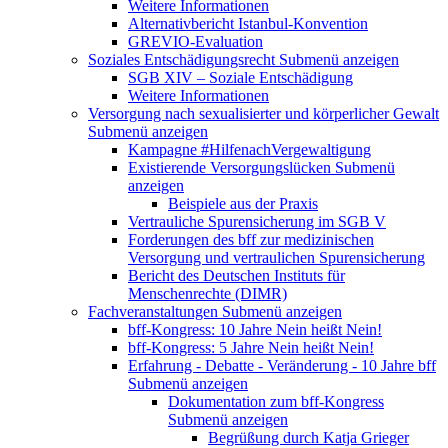
Weitere Informationen
Alternativbericht Istanbul-Konvention
GREVIO-Evaluation
Soziales Entschädigungsrecht
Submenü anzeigen
SGB XIV – Soziale Entschädigung
Weitere Informationen
Versorgung nach sexualisierter und körperlicher Gewalt
Submenü anzeigen
Kampagne #HilfenachVergewaltigung
Existierende Versorgungslücken
Submenü
anzeigen
Beispiele aus der Praxis
Vertrauliche Spurensicherung im SGB V
Forderungen des bff zur medizinischen
Versorgung und vertraulichen Spurensicherung
Bericht des Deutschen Instituts für
Menschenrechte (DIMR)
Fachveranstaltungen
Submenü anzeigen
bff-Kongress: 10 Jahre Nein heißt Nein!
bff-Kongress: 5 Jahre Nein heißt Nein!
Erfahrung - Debatte - Veränderung - 10 Jahre bff
Submenü anzeigen
Dokumentation zum bff-Kongress
Submenü anzeigen
Begrüßung durch Katja Grieger