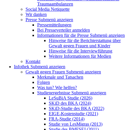
Traumaambulanzen
Social Media Netiquette
Wir danken
Presse
Submenü anzeigen
Pressemitteilungen
Bei Presseverteiler anmelden
Informationen für die Presse
Submenü anzeigen
Hinweise für die Berichterstattung über
Gewalt gegen Frauen und Kinder
Hinweise für die Interviewführung
Weitere Informationen für Medien
Kontakt
Infothek
Submenü anzeigen
Gewalt gegen Frauen
Submenü anzeigen
Merkmale und Tatsachen
Folgen
Was tun? Wie helfen?
Studienergebnisse
Submenü anzeigen
LeSuBiA Studie (2026)
SKiD des BKA (2024)
SKiD-Studie des BKA (2022)
EIGE-Kostenstudie (2021)
FRA-Studie (2014)
Studie von LesMigras (2013)
Studie des BMFSFJ (2011)