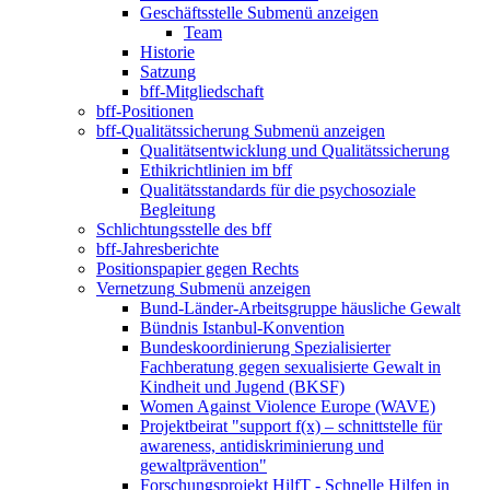
Geschäftsstelle
Submenü anzeigen
Team
Historie
Satzung
bff-Mitgliedschaft
bff-Positionen
bff-Qualitätssicherung
Submenü anzeigen
Qualitätsentwicklung und Qualitätssicherung
Ethikrichtlinien im bff
Qualitätsstandards für die psychosoziale
Begleitung
Schlichtungsstelle des bff
bff-Jahresberichte
Positionspapier gegen Rechts
Vernetzung
Submenü anzeigen
Bund-Länder-Arbeitsgruppe häusliche Gewalt
Bündnis Istanbul-Konvention
Bundeskoordinierung Spezialisierter
Fachberatung gegen sexualisierte Gewalt in
Kindheit und Jugend (BKSF)
Women Against Violence Europe (WAVE)
Projektbeirat "support f(x) – schnittstelle für
awareness, antidiskriminierung und
gewaltprävention"
Forschungsprojekt HilfT - Schnelle Hilfen in