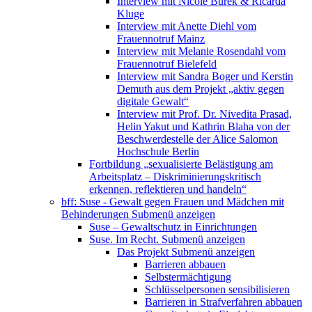
Interview mit Nicole Burek & Ricarda
Kluge
Interview mit Anette Diehl vom
Frauennotruf Mainz
Interview mit Melanie Rosendahl vom
Frauennotruf Bielefeld
Interview mit Sandra Boger und Kerstin
Demuth aus dem Projekt „aktiv gegen
digitale Gewalt“
Interview mit Prof. Dr. Nivedita Prasad,
Helin Yakut und Kathrin Blaha von der
Beschwerdestelle der Alice Salomon
Hochschule Berlin
Fortbildung „sexualisierte Belästigung am
Arbeitsplatz – Diskriminierungskritisch
erkennen, reflektieren und handeln“
bff: Suse - Gewalt gegen Frauen und Mädchen mit
Behinderungen
Submenü anzeigen
Suse – Gewaltschutz in Einrichtungen
Suse. Im Recht.
Submenü anzeigen
Das Projekt
Submenü anzeigen
Barrieren abbauen
Selbstermächtigung
Schlüsselpersonen sensibilisieren
Barrieren in Strafverfahren abbauen