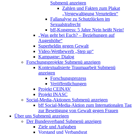
Submenü anzeigen
Zahlen und Fakten zum Plakat
„Vergewaltigung Verurteilen“
Fallanalyse zu Schutzlücken im
Sexualstrafrecht
bff-Kongress: 5 Jahre Nein heißt Nein!
„Was geht bei Euch? – Beziehungen auf
Augenhöhe“
Superheldin gegen Gewalt
Video-Wettbewerb „Step up“
Kampagne: Dialog
Forschungsprojekte
Submenü anzeigen
Kontextualisierte Traumaarbeit
Submenü
anzeigen
Forschungsprozess
Veröffentlichungen
Projekt CEINAV
Projekt INASC
Social-Media-Aktionen
Submenü anzeigen
bff Social-Media-Aktion zum Internationalen Tag
zur Beseitigung von Gewalt gegen Frauen
Über uns
Submenü anzeigen
Der Bundesverband
Submenü anzeigen
Ziele und Aufgaben
Vorstand und Verbandsrat