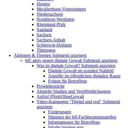
Hessen
Mecklenburg-Vorpommern
Niedersachsen
Nordrhein-Westfalen
Rheinland-Pfalz
Saarland
Sachsen
Sachsen-Anhalt
Schleswig-Holstein
Thüringen
Aktionen & Themen
Submenü anzeigen
bff: aktiv gegen digitale Gewalt
Submenü anzeigen
Was ist digitale Gewalt?
Submenü anzeigen
Digitale Gewalt im sozialen Nahfeld
Angriffe im öffentlichen digitalen Raum
Folgen für Betroffene
Projektbereiche
Aktuelle Studien und Veröffentlichungen
Aufruf #NetzOhneGewalt
Video-Kampagne "Digital und real"
Submenü
anzeigen
Forderungen
Stimmen der bff-Fachberatungsstellen
Informationen für Betroffene
Inhalte barriere-arm