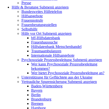
Presse
Hilfe & Beratung
Submenü anzeigen
Bundesweites Hilfetelefon
Hilfsangebote
Frauennotrufe
Frauenberatungsstellen
Selbsthilfe
Hilfe vor Ort
Submenü anzeigen
bff-Hilfsdatenbank
Frauenhaussuche
Hilfsdatenbank Menschenhandel
Traumaambulanzen
Internationale Hilfsangebote
Psychosoziale Prozessbegleitung
Submenü anzeigen
Wer kann Psychosoziale Prozessbegleitung
bekommen?
Wer bietet Psychosoziale Prozessbegleitung an?
Unterstützung für Geflüchtete aus der Ukraine
Vertrauliche Spurensicherung
Submenü anzeigen
Baden-Württemberg
Bayern
Berlin
Brandenburg
Bremen
Hamburg