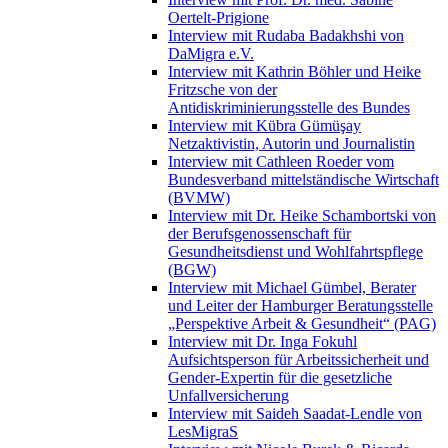
Oertelt-Prigione
Interview mit Rudaba Badakhshi von
DaMigra e.V.
Interview mit Kathrin Böhler und Heike
Fritzsche von der
Antidiskriminierungsstelle des Bundes
Interview mit Kübra Gümüşay
Netzaktivistin, Autorin und Journalistin
Interview mit Cathleen Roeder vom
Bundesverband mittelständische Wirtschaft
(BVMW)
Interview mit Dr. Heike Schambortski von
der Berufsgenossenschaft für
Gesundheitsdienst und Wohlfahrtspflege
(BGW)
Interview mit Michael Gümbel, Berater
und Leiter der Hamburger Beratungsstelle
„Perspektive Arbeit & Gesundheit“ (PAG)
Interview mit Dr. Inga Fokuhl
Aufsichtsperson für Arbeitssicherheit und
Gender-Expertin für die gesetzliche
Unfallversicherung
Interview mit Saideh Saadat-Lendle von
LesMigraS