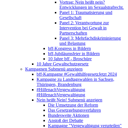
Vortrag: Nein heißt nein?
Entwicklungen im Sexualstrafrecht.
Panel 1: Traumatisierung und
Gesellschaft
Panel 2: Verantwortung zur
Intervention bei Gewalt in
Partnerschaften
Panel 3: Mehrfachdiskriminierung
und Belastung
bff-Kongress in Bildern
bff-Jubiläumsfeier in Bildern
10 Jahre bff - Broschüre
10 Jahre Gewaltschutzgesetz
Kampagnen
Submenü anzeigen
bff-Kampagne #GewalthilfegesetzJetzt 2024
Kampagne zu Landtagswahlen in Sachsen,
Thüringen, Brandenburg
#HilfenachVergewaltigung
#HilfenachVergewaltigung
Nein heißt Nein!
Submenü anzeigen
Die Umsetzung der Reform
Das Gesetzgebungsverfahren
Bundesweite Aktionen
Anstoß der Debatte
Kampagne "Vergewaltigung verurteilen"