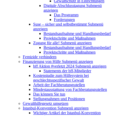
Gewaltschutz in Einrichtungen
Digitale Abschlusstagung
Submenü
anzeigen
Das Programm
Forderungen
Suse – sicher und selbstbestimmt
Submenü
anzeigen
Bestandsaufnahme und Handlungsbedarf
Projektschritte und Maßnahmen
Zugang für alle!
Submenü anzeigen
Bestandsaufnahme und Handlungsbedarf
Projektschritte und Maßnahmen
Femizide verhindern
Finanzierung von Hilfe
Submenü anzeigen
bff Aktion #verletzt 2024
Submenü anzeigen
Statements der bff-Mitglieder
Kostenstudie zum Hilfesystem bei
geschlechtsspezifischer Gewalt
Arbeit der Fachberatungsstellen
Mindestausstattung von Fachberatungsstellen
Das können Sie tun
Stellungnahmen und Positionen
Gewalthilfegesetz umsetzen
Istanbul-Konvention
Submenü anzeigen
Wichtige Artikel der Istanbul-Konvention