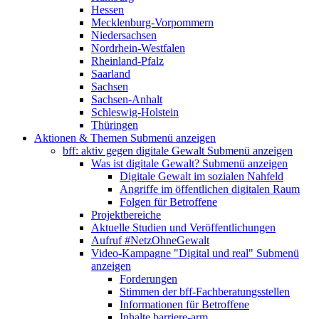
Hessen
Mecklenburg-Vorpommern
Niedersachsen
Nordrhein-Westfalen
Rheinland-Pfalz
Saarland
Sachsen
Sachsen-Anhalt
Schleswig-Holstein
Thüringen
Aktionen & Themen
Submenü anzeigen
bff: aktiv gegen digitale Gewalt
Submenü anzeigen
Was ist digitale Gewalt?
Submenü anzeigen
Digitale Gewalt im sozialen Nahfeld
Angriffe im öffentlichen digitalen Raum
Folgen für Betroffene
Projektbereiche
Aktuelle Studien und Veröffentlichungen
Aufruf #NetzOhneGewalt
Video-Kampagne "Digital und real"
Submenü
anzeigen
Forderungen
Stimmen der bff-Fachberatungsstellen
Informationen für Betroffene
Inhalte barriere-arm