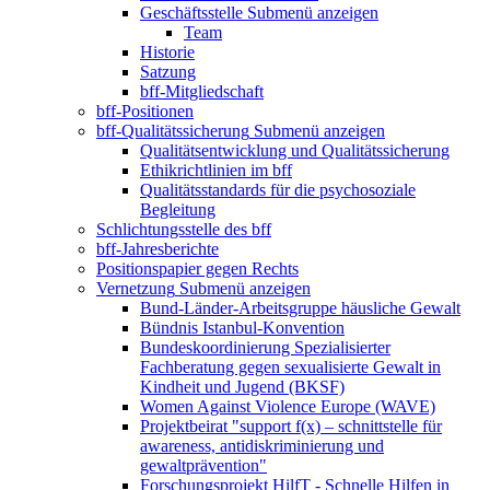
Geschäftsstelle
Submenü anzeigen
Team
Historie
Satzung
bff-Mitgliedschaft
bff-Positionen
bff-Qualitätssicherung
Submenü anzeigen
Qualitätsentwicklung und Qualitätssicherung
Ethikrichtlinien im bff
Qualitätsstandards für die psychosoziale
Begleitung
Schlichtungsstelle des bff
bff-Jahresberichte
Positionspapier gegen Rechts
Vernetzung
Submenü anzeigen
Bund-Länder-Arbeitsgruppe häusliche Gewalt
Bündnis Istanbul-Konvention
Bundeskoordinierung Spezialisierter
Fachberatung gegen sexualisierte Gewalt in
Kindheit und Jugend (BKSF)
Women Against Violence Europe (WAVE)
Projektbeirat "support f(x) – schnittstelle für
awareness, antidiskriminierung und
gewaltprävention"
Forschungsprojekt HilfT - Schnelle Hilfen in