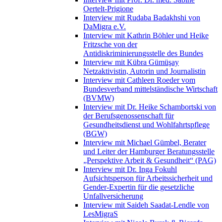
Oertelt-Prigione
Interview mit Rudaba Badakhshi von
DaMigra e.V.
Interview mit Kathrin Böhler und Heike
Fritzsche von der
Antidiskriminierungsstelle des Bundes
Interview mit Kübra Gümüşay
Netzaktivistin, Autorin und Journalistin
Interview mit Cathleen Roeder vom
Bundesverband mittelständische Wirtschaft
(BVMW)
Interview mit Dr. Heike Schambortski von
der Berufsgenossenschaft für
Gesundheitsdienst und Wohlfahrtspflege
(BGW)
Interview mit Michael Gümbel, Berater
und Leiter der Hamburger Beratungsstelle
„Perspektive Arbeit & Gesundheit“ (PAG)
Interview mit Dr. Inga Fokuhl
Aufsichtsperson für Arbeitssicherheit und
Gender-Expertin für die gesetzliche
Unfallversicherung
Interview mit Saideh Saadat-Lendle von
LesMigraS