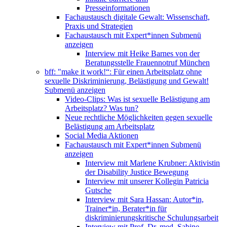
Presseinformationen
Fachaustausch digitale Gewalt: Wissenschaft,
Praxis und Strategien
Fachaustausch mit Expert*innen
Submenü
anzeigen
Interview mit Heike Barnes von der
Beratungsstelle Frauennotruf München
bff: "make it work!“: Für einen Arbeitsplatz ohne
sexuelle Diskriminierung, Belästigung und Gewalt!
Submenü anzeigen
Video-Clips: Was ist sexuelle Belästigung am
Arbeitsplatz? Was tun?
Neue rechtliche Möglichkeiten gegen sexuelle
Belästigung am Arbeitsplatz
Social Media Aktionen
Fachaustausch mit Expert*innen
Submenü
anzeigen
Interview mit Marlene Krubner: Aktivistin
der Disability Justice Bewegung
Interview mit unserer Kollegin Patricia
Gutsche
Interview mit Sara Hassan: Autor*in,
Trainer*in, Berater*in für
diskriminierungskritische Schulungsarbeit
Interview mit Prof. Dr. med. Sabine