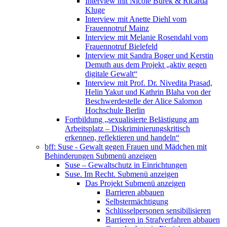
Interview mit Nicole Burek & Ricarda
Kluge
Interview mit Anette Diehl vom
Frauennotruf Mainz
Interview mit Melanie Rosendahl vom
Frauennotruf Bielefeld
Interview mit Sandra Boger und Kerstin
Demuth aus dem Projekt „aktiv gegen
digitale Gewalt“
Interview mit Prof. Dr. Nivedita Prasad,
Helin Yakut und Kathrin Blaha von der
Beschwerdestelle der Alice Salomon
Hochschule Berlin
Fortbildung „sexualisierte Belästigung am
Arbeitsplatz – Diskriminierungskritisch
erkennen, reflektieren und handeln“
bff: Suse - Gewalt gegen Frauen und Mädchen mit
Behinderungen
Submenü anzeigen
Suse – Gewaltschutz in Einrichtungen
Suse. Im Recht.
Submenü anzeigen
Das Projekt
Submenü anzeigen
Barrieren abbauen
Selbstermächtigung
Schlüsselpersonen sensibilisieren
Barrieren in Strafverfahren abbauen