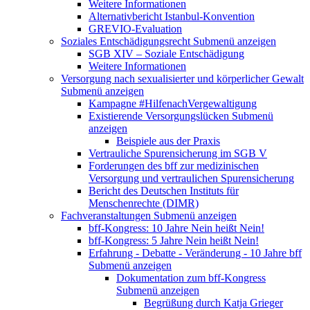
Weitere Informationen
Alternativbericht Istanbul-Konvention
GREVIO-Evaluation
Soziales Entschädigungsrecht
Submenü anzeigen
SGB XIV – Soziale Entschädigung
Weitere Informationen
Versorgung nach sexualisierter und körperlicher Gewalt
Submenü anzeigen
Kampagne #HilfenachVergewaltigung
Existierende Versorgungslücken
Submenü
anzeigen
Beispiele aus der Praxis
Vertrauliche Spurensicherung im SGB V
Forderungen des bff zur medizinischen
Versorgung und vertraulichen Spurensicherung
Bericht des Deutschen Instituts für
Menschenrechte (DIMR)
Fachveranstaltungen
Submenü anzeigen
bff-Kongress: 10 Jahre Nein heißt Nein!
bff-Kongress: 5 Jahre Nein heißt Nein!
Erfahrung - Debatte - Veränderung - 10 Jahre bff
Submenü anzeigen
Dokumentation zum bff-Kongress
Submenü anzeigen
Begrüßung durch Katja Grieger