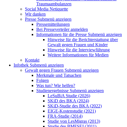
Traumaambulanzen
Social Media Netiquette
Wir danken
Presse
Submenü anzeigen
Pressemitteilungen
Bei Presseverteiler anmelden
Informationen für die Presse
Submenü anzeigen
Hinweise für die Berichterstattung über
Gewalt gegen Frauen und Kinder
Hinweise für die Interviewführung
Weitere Informationen für Medien
Kontakt
Infothek
Submenü anzeigen
Gewalt gegen Frauen
Submenü anzeigen
Merkmale und Tatsachen
Folgen
Was tun? Wie helfen?
Studienergebnisse
Submenü anzeigen
LeSuBiA Studie (2026)
SKiD des BKA (2024)
SKiD-Studie des BKA (2022)
EIGE-Kostenstudie (2021)
FRA-Studie (2014)
Studie von LesMigras (2013)
Studie des BMFSFJ (2011)