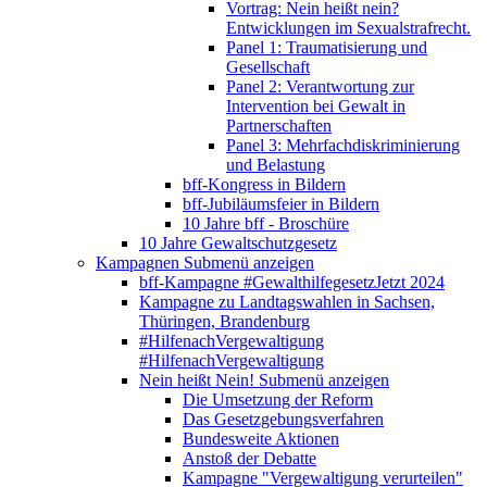
Vortrag: Nein heißt nein?
Entwicklungen im Sexualstrafrecht.
Panel 1: Traumatisierung und
Gesellschaft
Panel 2: Verantwortung zur
Intervention bei Gewalt in
Partnerschaften
Panel 3: Mehrfachdiskriminierung
und Belastung
bff-Kongress in Bildern
bff-Jubiläumsfeier in Bildern
10 Jahre bff - Broschüre
10 Jahre Gewaltschutzgesetz
Kampagnen
Submenü anzeigen
bff-Kampagne #GewalthilfegesetzJetzt 2024
Kampagne zu Landtagswahlen in Sachsen,
Thüringen, Brandenburg
#HilfenachVergewaltigung
#HilfenachVergewaltigung
Nein heißt Nein!
Submenü anzeigen
Die Umsetzung der Reform
Das Gesetzgebungsverfahren
Bundesweite Aktionen
Anstoß der Debatte
Kampagne "Vergewaltigung verurteilen"