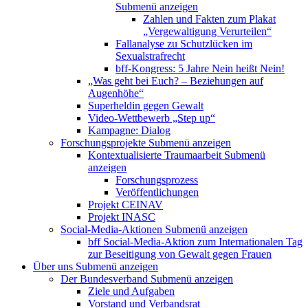
Submenü anzeigen
Zahlen und Fakten zum Plakat
„Vergewaltigung Verurteilen“
Fallanalyse zu Schutzlücken im
Sexualstrafrecht
bff-Kongress: 5 Jahre Nein heißt Nein!
„Was geht bei Euch? – Beziehungen auf
Augenhöhe“
Superheldin gegen Gewalt
Video-Wettbewerb „Step up“
Kampagne: Dialog
Forschungsprojekte
Submenü anzeigen
Kontextualisierte Traumaarbeit
Submenü
anzeigen
Forschungsprozess
Veröffentlichungen
Projekt CEINAV
Projekt INASC
Social-Media-Aktionen
Submenü anzeigen
bff Social-Media-Aktion zum Internationalen Tag
zur Beseitigung von Gewalt gegen Frauen
Über uns
Submenü anzeigen
Der Bundesverband
Submenü anzeigen
Ziele und Aufgaben
Vorstand und Verbandsrat