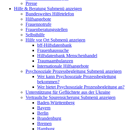
Presse
Hilfe & Beratung
Submenü anzeigen
Bundesweites Hilfetelefon
Hilfsangebote
Frauennotrufe
Frauenberatungsstellen
Selbsthilfe
Hilfe vor Ort
Submenü anzeigen
bff-Hilfsdatenbank
Frauenhaussuche
Hilfsdatenbank Menschenhandel
Traumaambulanzen
Internationale Hilfsangebote
Psychosoziale Prozessbegleitung
Submenü anzeigen
Wer kann Psychosoziale Prozessbegleitung
bekommen?
Wer bietet Psychosoziale Prozessbegleitung an?
Unterstützung für Geflüchtete aus der Ukraine
Vertrauliche Spurensicherung
Submenü anzeigen
Baden-Württemberg
Bayern
Berlin
Brandenburg
Bremen
Hamburg