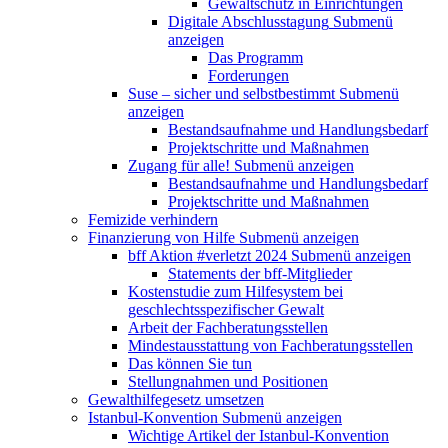
Gewaltschutz in Einrichtungen
Digitale Abschlusstagung
Submenü
anzeigen
Das Programm
Forderungen
Suse – sicher und selbstbestimmt
Submenü
anzeigen
Bestandsaufnahme und Handlungsbedarf
Projektschritte und Maßnahmen
Zugang für alle!
Submenü anzeigen
Bestandsaufnahme und Handlungsbedarf
Projektschritte und Maßnahmen
Femizide verhindern
Finanzierung von Hilfe
Submenü anzeigen
bff Aktion #verletzt 2024
Submenü anzeigen
Statements der bff-Mitglieder
Kostenstudie zum Hilfesystem bei
geschlechtsspezifischer Gewalt
Arbeit der Fachberatungsstellen
Mindestausstattung von Fachberatungsstellen
Das können Sie tun
Stellungnahmen und Positionen
Gewalthilfegesetz umsetzen
Istanbul-Konvention
Submenü anzeigen
Wichtige Artikel der Istanbul-Konvention