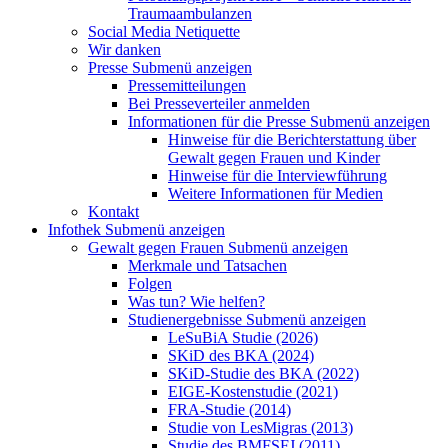
Traumaambulanzen
Social Media Netiquette
Wir danken
Presse
Submenü anzeigen
Pressemitteilungen
Bei Presseverteiler anmelden
Informationen für die Presse
Submenü anzeigen
Hinweise für die Berichterstattung über
Gewalt gegen Frauen und Kinder
Hinweise für die Interviewführung
Weitere Informationen für Medien
Kontakt
Infothek
Submenü anzeigen
Gewalt gegen Frauen
Submenü anzeigen
Merkmale und Tatsachen
Folgen
Was tun? Wie helfen?
Studienergebnisse
Submenü anzeigen
LeSuBiA Studie (2026)
SKiD des BKA (2024)
SKiD-Studie des BKA (2022)
EIGE-Kostenstudie (2021)
FRA-Studie (2014)
Studie von LesMigras (2013)
Studie des BMFSFJ (2011)