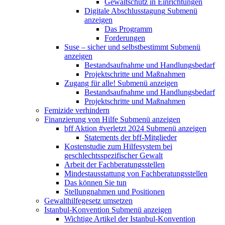
Gewaltschutz in Einrichtungen
Digitale Abschlusstagung
Submenü
anzeigen
Das Programm
Forderungen
Suse – sicher und selbstbestimmt
Submenü
anzeigen
Bestandsaufnahme und Handlungsbedarf
Projektschritte und Maßnahmen
Zugang für alle!
Submenü anzeigen
Bestandsaufnahme und Handlungsbedarf
Projektschritte und Maßnahmen
Femizide verhindern
Finanzierung von Hilfe
Submenü anzeigen
bff Aktion #verletzt 2024
Submenü anzeigen
Statements der bff-Mitglieder
Kostenstudie zum Hilfesystem bei
geschlechtsspezifischer Gewalt
Arbeit der Fachberatungsstellen
Mindestausstattung von Fachberatungsstellen
Das können Sie tun
Stellungnahmen und Positionen
Gewalthilfegesetz umsetzen
Istanbul-Konvention
Submenü anzeigen
Wichtige Artikel der Istanbul-Konvention