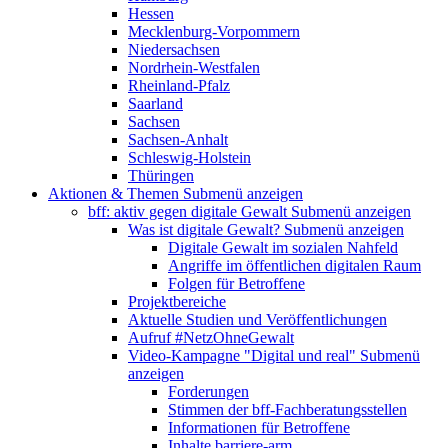
Hessen
Mecklenburg-Vorpommern
Niedersachsen
Nordrhein-Westfalen
Rheinland-Pfalz
Saarland
Sachsen
Sachsen-Anhalt
Schleswig-Holstein
Thüringen
Aktionen & Themen
Submenü anzeigen
bff: aktiv gegen digitale Gewalt
Submenü anzeigen
Was ist digitale Gewalt?
Submenü anzeigen
Digitale Gewalt im sozialen Nahfeld
Angriffe im öffentlichen digitalen Raum
Folgen für Betroffene
Projektbereiche
Aktuelle Studien und Veröffentlichungen
Aufruf #NetzOhneGewalt
Video-Kampagne "Digital und real"
Submenü
anzeigen
Forderungen
Stimmen der bff-Fachberatungsstellen
Informationen für Betroffene
Inhalte barriere-arm