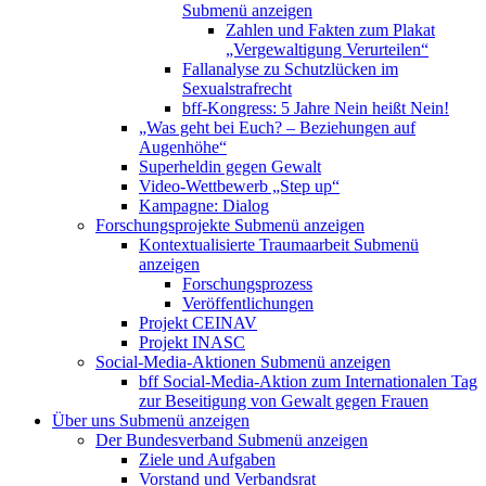
Submenü anzeigen
Zahlen und Fakten zum Plakat
„Vergewaltigung Verurteilen“
Fallanalyse zu Schutzlücken im
Sexualstrafrecht
bff-Kongress: 5 Jahre Nein heißt Nein!
„Was geht bei Euch? – Beziehungen auf
Augenhöhe“
Superheldin gegen Gewalt
Video-Wettbewerb „Step up“
Kampagne: Dialog
Forschungsprojekte
Submenü anzeigen
Kontextualisierte Traumaarbeit
Submenü
anzeigen
Forschungsprozess
Veröffentlichungen
Projekt CEINAV
Projekt INASC
Social-Media-Aktionen
Submenü anzeigen
bff Social-Media-Aktion zum Internationalen Tag
zur Beseitigung von Gewalt gegen Frauen
Über uns
Submenü anzeigen
Der Bundesverband
Submenü anzeigen
Ziele und Aufgaben
Vorstand und Verbandsrat