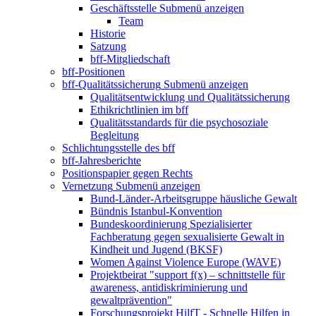
Geschäftsstelle
Submenü anzeigen
Team
Historie
Satzung
bff-Mitgliedschaft
bff-Positionen
bff-Qualitätssicherung
Submenü anzeigen
Qualitätsentwicklung und Qualitätssicherung
Ethikrichtlinien im bff
Qualitätsstandards für die psychosoziale
Begleitung
Schlichtungsstelle des bff
bff-Jahresberichte
Positionspapier gegen Rechts
Vernetzung
Submenü anzeigen
Bund-Länder-Arbeitsgruppe häusliche Gewalt
Bündnis Istanbul-Konvention
Bundeskoordinierung Spezialisierter
Fachberatung gegen sexualisierte Gewalt in
Kindheit und Jugend (BKSF)
Women Against Violence Europe (WAVE)
Projektbeirat "support f(x) – schnittstelle für
awareness, antidiskriminierung und
gewaltprävention"
Forschungsprojekt HilfT - Schnelle Hilfen in