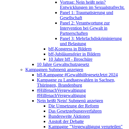
Vortrag: Nein heißt nein?
Entwicklungen im Sexualstrafrecht.
Panel 1: Traumatisierung und
Gesellschaft
Panel 2: Verantwortung zur
Intervention bei Gewalt in
Partnerschaften
Panel 3: Mehrfachdiskriminierung
und Belastung
bff-Kongress in Bildern
bff-Jubiläumsfeier in Bildern
10 Jahre bff - Broschüre
10 Jahre Gewaltschutzgesetz
Kampagnen
Submenü anzeigen
bff-Kampagne #GewalthilfegesetzJetzt 2024
Kampagne zu Landtagswahlen in Sachsen,
Thüringen, Brandenburg
#HilfenachVergewaltigung
#HilfenachVergewaltigung
Nein heißt Nein!
Submenü anzeigen
Die Umsetzung der Reform
Das Gesetzgebungsverfahren
Bundesweite Aktionen
Anstoß der Debatte
Kampagne "Vergewaltigung verurteilen"