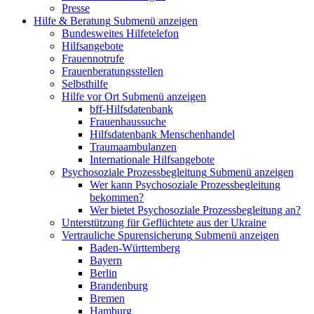
Presse
Hilfe & Beratung
Submenü anzeigen
Bundesweites Hilfetelefon
Hilfsangebote
Frauennotrufe
Frauenberatungsstellen
Selbsthilfe
Hilfe vor Ort
Submenü anzeigen
bff-Hilfsdatenbank
Frauenhaussuche
Hilfsdatenbank Menschenhandel
Traumaambulanzen
Internationale Hilfsangebote
Psychosoziale Prozessbegleitung
Submenü anzeigen
Wer kann Psychosoziale Prozessbegleitung
bekommen?
Wer bietet Psychosoziale Prozessbegleitung an?
Unterstützung für Geflüchtete aus der Ukraine
Vertrauliche Spurensicherung
Submenü anzeigen
Baden-Württemberg
Bayern
Berlin
Brandenburg
Bremen
Hamburg