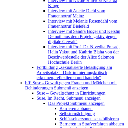
Interview mit Nicole Burek & Ricarda
Kluge
Interview mit Anette Diehl vom
Frauennotruf Mainz
Interview mit Melanie Rosendahl vom
Frauennotruf Bielefeld
Interview mit Sandra Boger und Kerstin
Demuth aus dem Projekt „aktiv gegen
digitale Gewalt“
Interview mit Prof. Dr. Nivedita Prasad,
Helin Yakut und Kathrin Blaha von der
Beschwerdestelle der Alice Salomon
Hochschule Berlin
Fortbildung „sexualisierte Belästigung am
Arbeitsplatz – Diskriminierungskritisch
erkennen, reflektieren und handeln“
bff: Suse - Gewalt gegen Frauen und Mädchen mit
Behinderungen
Submenü anzeigen
Suse – Gewaltschutz in Einrichtungen
Suse. Im Recht.
Submenü anzeigen
Das Projekt
Submenü anzeigen
Barrieren abbauen
Selbstermächtigung
Schlüsselpersonen sensibilisieren
Barrieren in Strafverfahren abbauen