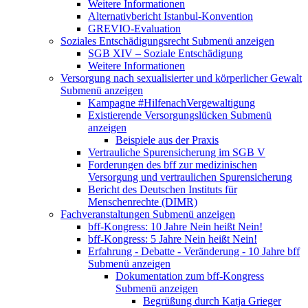
Weitere Informationen
Alternativbericht Istanbul-Konvention
GREVIO-Evaluation
Soziales Entschädigungsrecht
Submenü anzeigen
SGB XIV – Soziale Entschädigung
Weitere Informationen
Versorgung nach sexualisierter und körperlicher Gewalt
Submenü anzeigen
Kampagne #HilfenachVergewaltigung
Existierende Versorgungslücken
Submenü
anzeigen
Beispiele aus der Praxis
Vertrauliche Spurensicherung im SGB V
Forderungen des bff zur medizinischen
Versorgung und vertraulichen Spurensicherung
Bericht des Deutschen Instituts für
Menschenrechte (DIMR)
Fachveranstaltungen
Submenü anzeigen
bff-Kongress: 10 Jahre Nein heißt Nein!
bff-Kongress: 5 Jahre Nein heißt Nein!
Erfahrung - Debatte - Veränderung - 10 Jahre bff
Submenü anzeigen
Dokumentation zum bff-Kongress
Submenü anzeigen
Begrüßung durch Katja Grieger