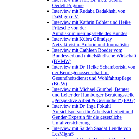
Oertelt-Prigione
Interview mit Rudaba Badakhshi von
DaMigra e.V.
Interview mit Kathrin Böhler und Heike
Fritzsche von der
Antidiskriminierungsstelle des Bundes
Interview mit Kübra Gümüşay
Netzaktivistin, Autorin und Journalistin
Interview mit Cathleen Roeder vom
Bundesverband mittelständische Wirtschaft
(BVMW)
Interview mit Dr. Heike Schambortski von
der Berufsgenossenschaft für
Gesundheitsdienst und Wohlfahrtspflege
(BGW)
Interview mit Michael Gümbel, Berater
und Leiter der Hamburger Beratungsstelle
„Perspektive Arbeit & Gesundheit“ (PAG)
Interview mit Dr. Inga Fokuhl
Aufsichtsperson für Arbeitssicherheit und
Gender-Expertin für die gesetzliche
Unfallversicherung
Interview mit Saideh Saadat-Lendle von
LesMigraS