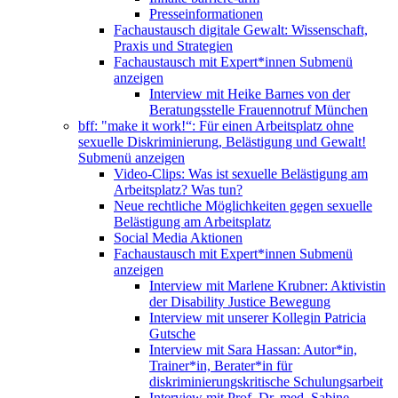
Presseinformationen
Fachaustausch digitale Gewalt: Wissenschaft,
Praxis und Strategien
Fachaustausch mit Expert*innen
Submenü
anzeigen
Interview mit Heike Barnes von der
Beratungsstelle Frauennotruf München
bff: "make it work!“: Für einen Arbeitsplatz ohne
sexuelle Diskriminierung, Belästigung und Gewalt!
Submenü anzeigen
Video-Clips: Was ist sexuelle Belästigung am
Arbeitsplatz? Was tun?
Neue rechtliche Möglichkeiten gegen sexuelle
Belästigung am Arbeitsplatz
Social Media Aktionen
Fachaustausch mit Expert*innen
Submenü
anzeigen
Interview mit Marlene Krubner: Aktivistin
der Disability Justice Bewegung
Interview mit unserer Kollegin Patricia
Gutsche
Interview mit Sara Hassan: Autor*in,
Trainer*in, Berater*in für
diskriminierungskritische Schulungsarbeit
Interview mit Prof. Dr. med. Sabine