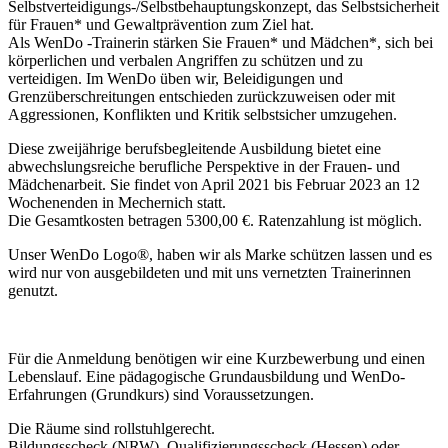
Selbstverteidigungs-/Selbstbehauptungskonzept, das Selbstsicherheit
für Frauen* und Gewaltprävention zum Ziel hat.
Als WenDo -Trainerin stärken Sie Frauen* und Mädchen*, sich bei
körperlichen und verbalen Angriffen zu schützen und zu
verteidigen. Im WenDo üben wir, Beleidigungen und
Grenzüberschreitungen entschieden zurückzuweisen oder mit
Aggressionen, Konflikten und Kritik selbstsicher umzugehen.
Diese zweijährige berufsbegleitende Ausbildung bietet eine
abwechslungsreiche berufliche Perspektive in der Frauen- und
Mädchenarbeit. Sie findet von April 2021 bis Februar 2023 an 12
Wochenenden in Mechernich statt.
Die Gesamtkosten betragen 5300,00 €. Ratenzahlung ist möglich.
Unser WenDo Logo®, haben wir als Marke schützen lassen und es
wird nur von ausgebildeten und mit uns vernetzten Trainerinnen
genutzt.
Für die Anmeldung benötigen wir eine Kurzbewerbung und einen
Lebenslauf. Eine pädagogische Grundausbildung und WenDo-
Erfahrungen (Grundkurs) sind Voraussetzungen.
Die Räume sind rollstuhlgerecht.
Bildungsscheck (NRW), Qualifizierungsscheck (Hessen) oder