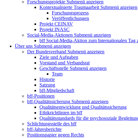
Forschungsprojekte
Submenü anzeigen
Kontextualisierte Traumaarbeit
Submenü anzeigen
Forschungsprozess
Veröffentlichungen
Projekt CEINAV
Projekt INASC
Social-Media-Aktionen
Submenü anzeigen
bff Social-Media-Aktion zum Internationalen Tag
Über uns
Submenü anzeigen
Der Bundesverband
Submenü anzeigen
Ziele und Aufgaben
Vorstand und Verbandsrat
Geschäftsstelle
Submenü anzeigen
Team
Historie
Satzung
bff-Mitgliedschaft
bff-Positionen
bff-Qualitätssicherung
Submenü anzeigen
Qualitätsentwicklung und Qualitätssicherung
Ethikrichtlinien im bff
Qualitätsstandards für die psychosoziale Begleitun
Schlichtungsstelle des bff
bff-Jahresberichte
Positionspapier gegen Rechts