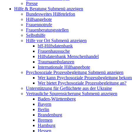
Presse
Hilfe & Beratung
Submenü anzeigen
Bundesweites Hilfetelefon
Hilfsangebote
Frauennotrufe
Frauenberatungsstellen
Selbsthilfe
Hilfe vor Ort
Submenü anzeigen
bff-Hilfsdatenbank
Frauenhaussuche
Hilfsdatenbank Menschenhandel
Traumaambulanzen
Internationale Hilfsangebote
Psychosoziale Prozessbegleitung
Submenü anzeigen
Wer kann Psychosoziale Prozessbegleitung beko
Wer bietet Psychosoziale Prozessbegleitung an?
Unterstützung für Geflüchtete aus der Ukraine
Vertrauliche Spurensicherung
Submenü anzeigen
Baden-Württemberg
Bayern
Berlin
Brandenburg
Bremen
Hamburg
Hessen