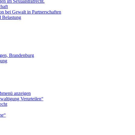
en im Sexualstrafrecht.
chaft
on bei Gewalt in Partnerschaften
d Belastung
gen, Brandenburg
gung
bmenü anzeigen
waltigung Verurteilen“
echt
he“