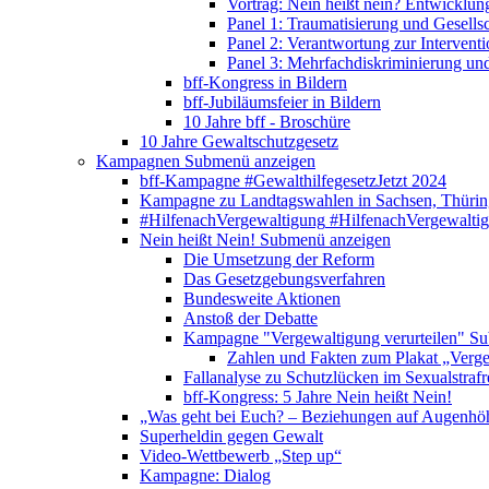
Vortrag: Nein heißt nein? Entwicklung
Panel 1: Traumatisierung und Gesells
Panel 2: Verantwortung zur Interventi
Panel 3: Mehrfachdiskriminierung un
bff-Kongress in Bildern
bff-Jubiläumsfeier in Bildern
10 Jahre bff - Broschüre
10 Jahre Gewaltschutzgesetz
Kampagnen
Submenü anzeigen
bff-Kampagne #GewalthilfegesetzJetzt 2024
Kampagne zu Landtagswahlen in Sachsen, Thürin
#HilfenachVergewaltigung
#HilfenachVergewalti
Nein heißt Nein!
Submenü anzeigen
Die Umsetzung der Reform
Das Gesetzgebungsverfahren
Bundesweite Aktionen
Anstoß der Debatte
Kampagne "Vergewaltigung verurteilen"
Su
Zahlen und Fakten zum Plakat „Verge
Fallanalyse zu Schutzlücken im Sexualstrafr
bff-Kongress: 5 Jahre Nein heißt Nein!
„Was geht bei Euch? – Beziehungen auf Augenhö
Superheldin gegen Gewalt
Video-Wettbewerb „Step up“
Kampagne: Dialog