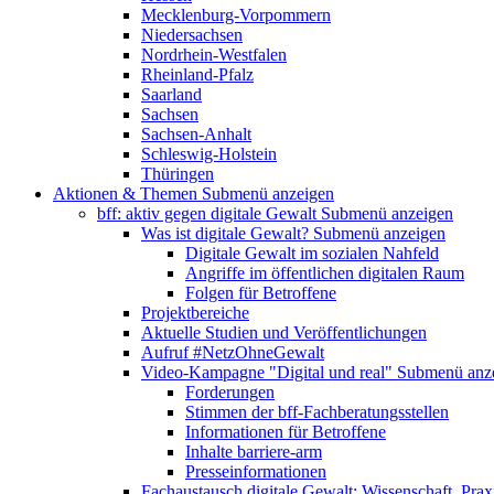
Mecklenburg-Vorpommern
Niedersachsen
Nordrhein-Westfalen
Rheinland-Pfalz
Saarland
Sachsen
Sachsen-Anhalt
Schleswig-Holstein
Thüringen
Aktionen & Themen
Submenü anzeigen
bff: aktiv gegen digitale Gewalt
Submenü anzeigen
Was ist digitale Gewalt?
Submenü anzeigen
Digitale Gewalt im sozialen Nahfeld
Angriffe im öffentlichen digitalen Raum
Folgen für Betroffene
Projektbereiche
Aktuelle Studien und Veröffentlichungen
Aufruf #NetzOhneGewalt
Video-Kampagne "Digital und real"
Submenü anz
Forderungen
Stimmen der bff-Fachberatungsstellen
Informationen für Betroffene
Inhalte barriere-arm
Presseinformationen
Fachaustausch digitale Gewalt: Wissenschaft, Prax