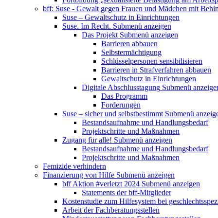
bff: Suse - Gewalt gegen Frauen und Mädchen mit Behi
Suse – Gewaltschutz in Einrichtungen
Suse. Im Recht.
Submenü anzeigen
Das Projekt
Submenü anzeigen
Barrieren abbauen
Selbstermächtigung
Schlüsselpersonen sensibilisieren
Barrieren in Strafverfahren abbauen
Gewaltschutz in Einrichtungen
Digitale Abschlusstagung
Submenü anzeige
Das Programm
Forderungen
Suse – sicher und selbstbestimmt
Submenü anzeig
Bestandsaufnahme und Handlungsbedarf
Projektschritte und Maßnahmen
Zugang für alle!
Submenü anzeigen
Bestandsaufnahme und Handlungsbedarf
Projektschritte und Maßnahmen
Femizide verhindern
Finanzierung von Hilfe
Submenü anzeigen
bff Aktion #verletzt 2024
Submenü anzeigen
Statements der bff-Mitglieder
Kostenstudie zum Hilfesystem bei geschlechtsspez
Arbeit der Fachberatungsstellen