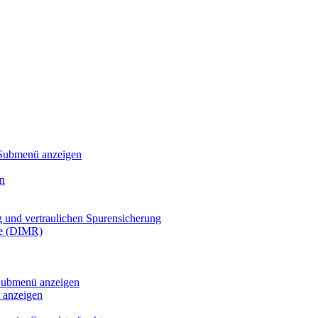
Submenü anzeigen
n
g und vertraulichen Spurensicherung
te (DIMR)
ubmenü anzeigen
anzeigen