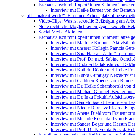
Fachaustausch mit Expert*innen
Submenü anzeig
Interview mit Heike Barnes von der Beratu
bff: "make it work!“: Für einen Arbeitsplatz ohne sexue
Video-Clips: Was ist sexuelle Belästigung am Arbe
Neue rechtliche Möglichkeiten gegen sexuelle Bel
Social Media Aktionen
Fachaustausch mit Expert*innen
Submenü anzeig
Interview mit Marlene Krubner: Aktivistin d
Interview mit unserer Kollegin Patricia Gut
Interview mit Sara Hassan: Autor*in, Trainer
Interview mit Prof. Dr. med. Sabine Oertelt-
Interview mit Rudaba Badakhshi von DaMig
Interview mit Kathrin Böhler und Heike Frit
Interview mit Kübra Gümüşay Netzaktivistin
Interview mit Cathleen Roeder vom Bundes
Interview mit Dr. Heike Schambortski von 
Interview mit Michael Gümbel, Berater und
Interview mit Dr. Inga Fokuhl Aufsichtspers
Interview mit Saideh Saadat-Lendle von L
Interview mit Nicole Burek & Ricarda Klug
Interview mit Anette Diehl vom Frauennotr
Interview mit Melanie Rosendahl vom Fraue
Interview mit Sandra Boger und Kerstin Dem
Interview mit Prof. Dr. Nivedita Prasad, H
Fortbildung „sexualisierte Belästigung am Arbeitsp