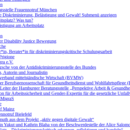
en
ngsstelle Frauennotruf München
lle Diskriminierung, Belästigung und Gewalt!
Submenü anzeigen
itsplatz? Was tun?
ästigung am Arbeitsplatz
en
er Disability Justice Bewegung
sche
*in, Berater*in für diskriminierungskritische Schulungsarbeit
Prigione
ra e.V.
zsche von der Antidiskriminierungsstelle des Bundes
, Autorin und Journalistin
verband mittelständische Wirtschaft (BVMW)
der Berufsgenossenschaft für Gesundheitsdienst und Wohlfahrtspflege
 Leiter der Hamburger Beratungsstelle „Perspektive Arbeit & Gesundh
on für Arbeitssicherheit und Gender-Expertin für die gesetzliche Unfal
esMigraS
e
uf Mainz
nnotruf Bielefeld
uth aus dem Projekt „aktiv gegen digitale Gewalt“
elin Yakut und Kathrin Blaha von der Beschwerdestelle der Alice Salo
latz – Diskriminierungskritisch erkennen, reflektieren und handeln“