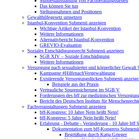
Mindestausstattung von Fachberatungsstellen
Das können Sie tun
Stellungnahmen und Positionen
Gewalthilfegesetz umsetzen
Istanbul-Konvention
Submenü anzeigen
Wichtige Artikel der Istanbul-Konvention
Weitere Informationen
Alternativbericht Istanbul-Konvention
GREVIO-Evaluation
Soziales Entschädigungsrecht
Submenü anzeigen
SGB XIV – Soziale Entschädigung
Weitere Informationen
Versorgung nach sexualisierter und körperlicher Gewalt
Kampagne #HilfenachVergewaltigung
Existierende Versorgungslücken
Submenü anzeige
Beispiele aus der Praxis
Vertrauliche Spurensicherung im SGB V
Forderungen des bff zur medizinischen Versorgun
Bericht des Deutschen Instituts für Menschenrech
Fachveranstaltungen
Submenü anzeigen
bff-Kongress: 10 Jahre Nein heißt Nein!
bff-Kongress: 5 Jahre Nein heißt Nein!
Erfahrung - Debatte - Veränderung - 10 Jahre bff
S
Dokumentation zum bff-Kongress
Submenü 
Begrüßung durch Katja Grieger