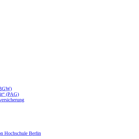
 (BGW)
eit“ (PAG)
lversicherung
mon Hochschule Berlin