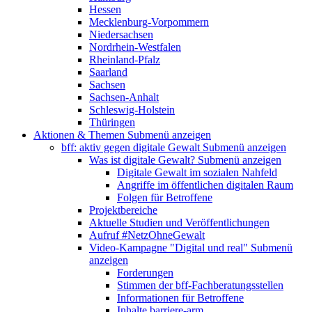
Hessen
Mecklenburg-Vorpommern
Niedersachsen
Nordrhein-Westfalen
Rheinland-Pfalz
Saarland
Sachsen
Sachsen-Anhalt
Schleswig-Holstein
Thüringen
Aktionen & Themen
Submenü anzeigen
bff: aktiv gegen digitale Gewalt
Submenü anzeigen
Was ist digitale Gewalt?
Submenü anzeigen
Digitale Gewalt im sozialen Nahfeld
Angriffe im öffentlichen digitalen Raum
Folgen für Betroffene
Projektbereiche
Aktuelle Studien und Veröffentlichungen
Aufruf #NetzOhneGewalt
Video-Kampagne "Digital und real"
Submenü
anzeigen
Forderungen
Stimmen der bff-Fachberatungsstellen
Informationen für Betroffene
Inhalte barriere-arm