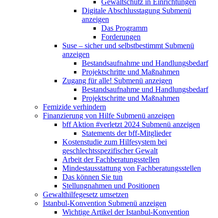
Gewaltschutz in Einrichtungen
Digitale Abschlusstagung
Submenü
anzeigen
Das Programm
Forderungen
Suse – sicher und selbstbestimmt
Submenü
anzeigen
Bestandsaufnahme und Handlungsbedarf
Projektschritte und Maßnahmen
Zugang für alle!
Submenü anzeigen
Bestandsaufnahme und Handlungsbedarf
Projektschritte und Maßnahmen
Femizide verhindern
Finanzierung von Hilfe
Submenü anzeigen
bff Aktion #verletzt 2024
Submenü anzeigen
Statements der bff-Mitglieder
Kostenstudie zum Hilfesystem bei
geschlechtsspezifischer Gewalt
Arbeit der Fachberatungsstellen
Mindestausstattung von Fachberatungsstellen
Das können Sie tun
Stellungnahmen und Positionen
Gewalthilfegesetz umsetzen
Istanbul-Konvention
Submenü anzeigen
Wichtige Artikel der Istanbul-Konvention