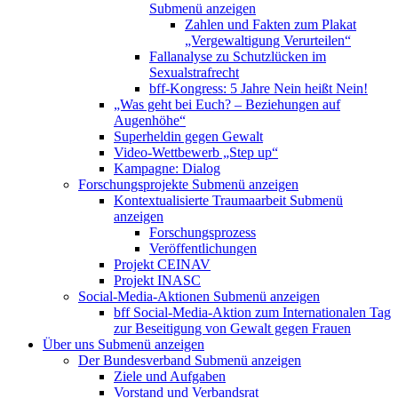
Submenü anzeigen
Zahlen und Fakten zum Plakat
„Vergewaltigung Verurteilen“
Fallanalyse zu Schutzlücken im
Sexualstrafrecht
bff-Kongress: 5 Jahre Nein heißt Nein!
„Was geht bei Euch? – Beziehungen auf
Augenhöhe“
Superheldin gegen Gewalt
Video-Wettbewerb „Step up“
Kampagne: Dialog
Forschungsprojekte
Submenü anzeigen
Kontextualisierte Traumaarbeit
Submenü
anzeigen
Forschungsprozess
Veröffentlichungen
Projekt CEINAV
Projekt INASC
Social-Media-Aktionen
Submenü anzeigen
bff Social-Media-Aktion zum Internationalen Tag
zur Beseitigung von Gewalt gegen Frauen
Über uns
Submenü anzeigen
Der Bundesverband
Submenü anzeigen
Ziele und Aufgaben
Vorstand und Verbandsrat