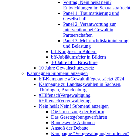
Vortrag: Nein heißt nein?
Entwicklungen im Sexualstrafrecht.
Panel 1: Traumatisierung und
Gesellschaft
Panel 2: Verantwortung zur
Intervention bei Gewalt in
Partnerschaften
Panel 3: Mehrfachdiskriminierung
und Belastung
bff-Kongress in Bildern
bff-Jubiläumsfeier in Bildern
10 Jahre bff - Broschüre
10 Jahre Gewaltschutzgesetz
Kampagnen
Submenü anzeigen
bff-Kampagne #GewalthilfegesetzJetzt 2024
Kampagne zu Landtagswahlen in Sachsen,
Thüringen, Brandenburg
#HilfenachVergewaltigung
#HilfenachVergewaltigung
Nein heißt Nein!
Submenü anzeigen
Die Umsetzung der Reform
Das Gesetzgebungsverfahren
Bundesweite Aktionen
Anstoß der Debatte
Kampagne "Vergewaltigung verurteilen"