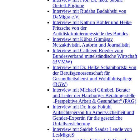
Oertelt-Prigione
Interview mit Rudaba Badakhshi von
DaMigra e.V.
Interview mit Kathrin Böhler und Heike
Fritzsche von der
Antidiskriminierungsstelle des Bundes
Interview mit Kübra Gümüşay
Netzaktivistin, Autorin und Journalistin
Interview mit Cathleen Roeder vom
Bundesverband mittelständische Wirtschaft
(BVMW)
Interview mit Dr. Heike Schambortski von
der Berufsgenossenschaft für
Gesundheitsdienst und Wohlfahrtspflege
(BGW)
Interview mit Michael Gümbel, Berater
und Leiter der Hamburger Beratungsstelle
„Perspektive Arbeit & Gesundheit“ (PAG)
Interview mit Dr. Inga Fokuhl
Aufsichtsperson für Arbeitssicherheit und
Gender-Expertin für die gesetzliche
Unfallversicherung
Interview mit Saideh Saadat-Lendle von
LesMigraS