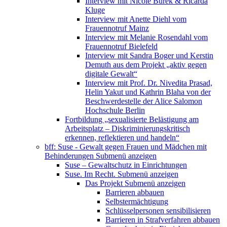
Interview mit Nicole Burek & Ricarda
Kluge
Interview mit Anette Diehl vom
Frauennotruf Mainz
Interview mit Melanie Rosendahl vom
Frauennotruf Bielefeld
Interview mit Sandra Boger und Kerstin
Demuth aus dem Projekt „aktiv gegen
digitale Gewalt“
Interview mit Prof. Dr. Nivedita Prasad,
Helin Yakut und Kathrin Blaha von der
Beschwerdestelle der Alice Salomon
Hochschule Berlin
Fortbildung „sexualisierte Belästigung am
Arbeitsplatz – Diskriminierungskritisch
erkennen, reflektieren und handeln“
bff: Suse - Gewalt gegen Frauen und Mädchen mit
Behinderungen
Submenü anzeigen
Suse – Gewaltschutz in Einrichtungen
Suse. Im Recht.
Submenü anzeigen
Das Projekt
Submenü anzeigen
Barrieren abbauen
Selbstermächtigung
Schlüsselpersonen sensibilisieren
Barrieren in Strafverfahren abbauen