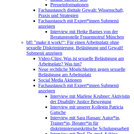
Presseinformationen
Fachaustausch digitale Gewalt: Wissenschaft,
Praxis und Strategien
Fachaustausch mit Expert*innen
Submenü
anzeigen
Interview mit Heike Barnes von der
Beratungsstelle Frauennotruf München
bff: "make it work!“: Für einen Arbeitsplatz ohne
sexuelle Diskriminierung, Belästigung und Gewalt!
Submenü anzeigen
Video-Clips: Was ist sexuelle Belästigung am
Arbeitsplatz? Was tun?
Neue rechtliche Möglichkeiten gegen sexuelle
Belästigung am Arbeitsplatz
Social Media Aktionen
Fachaustausch mit Expert*innen
Submenü
anzeigen
Interview mit Marlene Krubner: Aktivistin
der Disability Justice Bewegung
Interview mit unserer Kollegin Patricia
Gutsche
Interview mit Sara Hassan: Autor*in,
Trainer*in, Berater*in für
diskriminierungskritische Schulungsarbeit
Interview mit Prof. Dr. med. Sabine