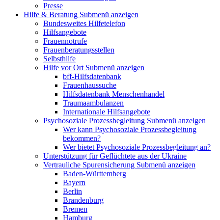
Presse
Hilfe & Beratung
Submenü anzeigen
Bundesweites Hilfetelefon
Hilfsangebote
Frauennotrufe
Frauenberatungsstellen
Selbsthilfe
Hilfe vor Ort
Submenü anzeigen
bff-Hilfsdatenbank
Frauenhaussuche
Hilfsdatenbank Menschenhandel
Traumaambulanzen
Internationale Hilfsangebote
Psychosoziale Prozessbegleitung
Submenü anzeigen
Wer kann Psychosoziale Prozessbegleitung
bekommen?
Wer bietet Psychosoziale Prozessbegleitung an?
Unterstützung für Geflüchtete aus der Ukraine
Vertrauliche Spurensicherung
Submenü anzeigen
Baden-Württemberg
Bayern
Berlin
Brandenburg
Bremen
Hamburg