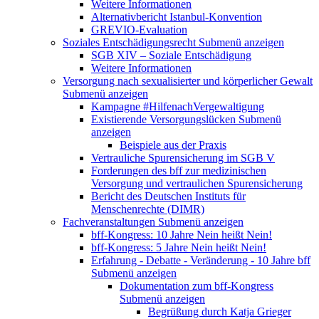
Weitere Informationen
Alternativbericht Istanbul-Konvention
GREVIO-Evaluation
Soziales Entschädigungsrecht
Submenü anzeigen
SGB XIV – Soziale Entschädigung
Weitere Informationen
Versorgung nach sexualisierter und körperlicher Gewalt
Submenü anzeigen
Kampagne #HilfenachVergewaltigung
Existierende Versorgungslücken
Submenü
anzeigen
Beispiele aus der Praxis
Vertrauliche Spurensicherung im SGB V
Forderungen des bff zur medizinischen
Versorgung und vertraulichen Spurensicherung
Bericht des Deutschen Instituts für
Menschenrechte (DIMR)
Fachveranstaltungen
Submenü anzeigen
bff-Kongress: 10 Jahre Nein heißt Nein!
bff-Kongress: 5 Jahre Nein heißt Nein!
Erfahrung - Debatte - Veränderung - 10 Jahre bff
Submenü anzeigen
Dokumentation zum bff-Kongress
Submenü anzeigen
Begrüßung durch Katja Grieger