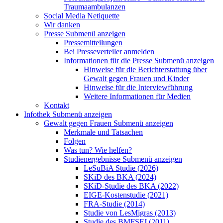
Traumaambulanzen
Social Media Netiquette
Wir danken
Presse
Submenü anzeigen
Pressemitteilungen
Bei Presseverteiler anmelden
Informationen für die Presse
Submenü anzeigen
Hinweise für die Berichterstattung über
Gewalt gegen Frauen und Kinder
Hinweise für die Interviewführung
Weitere Informationen für Medien
Kontakt
Infothek
Submenü anzeigen
Gewalt gegen Frauen
Submenü anzeigen
Merkmale und Tatsachen
Folgen
Was tun? Wie helfen?
Studienergebnisse
Submenü anzeigen
LeSuBiA Studie (2026)
SKiD des BKA (2024)
SKiD-Studie des BKA (2022)
EIGE-Kostenstudie (2021)
FRA-Studie (2014)
Studie von LesMigras (2013)
Studie des BMFSFJ (2011)