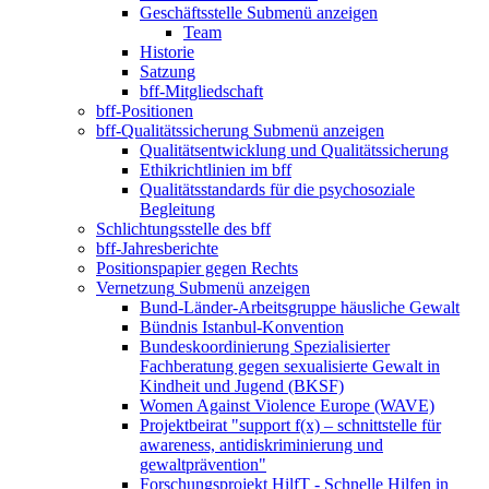
Geschäftsstelle
Submenü anzeigen
Team
Historie
Satzung
bff-Mitgliedschaft
bff-Positionen
bff-Qualitätssicherung
Submenü anzeigen
Qualitätsentwicklung und Qualitätssicherung
Ethikrichtlinien im bff
Qualitätsstandards für die psychosoziale
Begleitung
Schlichtungsstelle des bff
bff-Jahresberichte
Positionspapier gegen Rechts
Vernetzung
Submenü anzeigen
Bund-Länder-Arbeitsgruppe häusliche Gewalt
Bündnis Istanbul-Konvention
Bundeskoordinierung Spezialisierter
Fachberatung gegen sexualisierte Gewalt in
Kindheit und Jugend (BKSF)
Women Against Violence Europe (WAVE)
Projektbeirat "support f(x) – schnittstelle für
awareness, antidiskriminierung und
gewaltprävention"
Forschungsprojekt HilfT - Schnelle Hilfen in