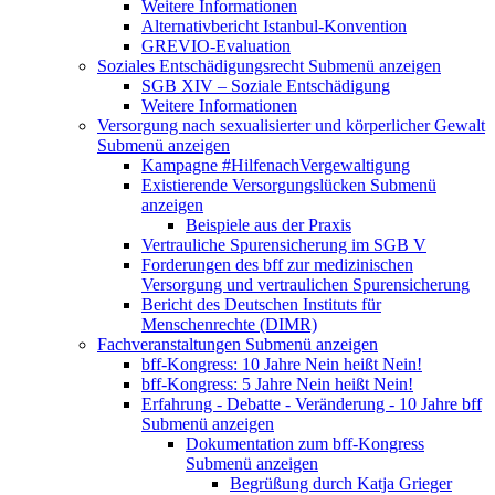
Weitere Informationen
Alternativbericht Istanbul-Konvention
GREVIO-Evaluation
Soziales Entschädigungsrecht
Submenü anzeigen
SGB XIV – Soziale Entschädigung
Weitere Informationen
Versorgung nach sexualisierter und körperlicher Gewalt
Submenü anzeigen
Kampagne #HilfenachVergewaltigung
Existierende Versorgungslücken
Submenü
anzeigen
Beispiele aus der Praxis
Vertrauliche Spurensicherung im SGB V
Forderungen des bff zur medizinischen
Versorgung und vertraulichen Spurensicherung
Bericht des Deutschen Instituts für
Menschenrechte (DIMR)
Fachveranstaltungen
Submenü anzeigen
bff-Kongress: 10 Jahre Nein heißt Nein!
bff-Kongress: 5 Jahre Nein heißt Nein!
Erfahrung - Debatte - Veränderung - 10 Jahre bff
Submenü anzeigen
Dokumentation zum bff-Kongress
Submenü anzeigen
Begrüßung durch Katja Grieger