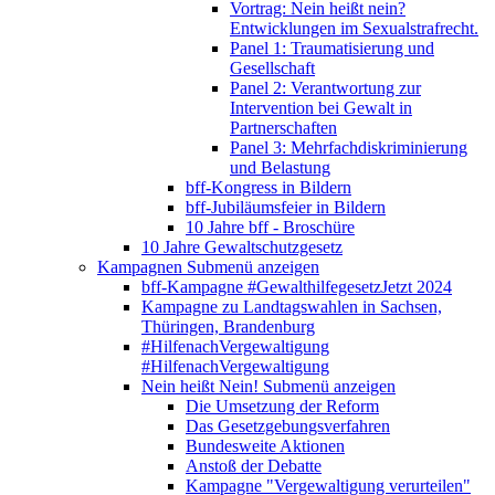
Vortrag: Nein heißt nein?
Entwicklungen im Sexualstrafrecht.
Panel 1: Traumatisierung und
Gesellschaft
Panel 2: Verantwortung zur
Intervention bei Gewalt in
Partnerschaften
Panel 3: Mehrfachdiskriminierung
und Belastung
bff-Kongress in Bildern
bff-Jubiläumsfeier in Bildern
10 Jahre bff - Broschüre
10 Jahre Gewaltschutzgesetz
Kampagnen
Submenü anzeigen
bff-Kampagne #GewalthilfegesetzJetzt 2024
Kampagne zu Landtagswahlen in Sachsen,
Thüringen, Brandenburg
#HilfenachVergewaltigung
#HilfenachVergewaltigung
Nein heißt Nein!
Submenü anzeigen
Die Umsetzung der Reform
Das Gesetzgebungsverfahren
Bundesweite Aktionen
Anstoß der Debatte
Kampagne "Vergewaltigung verurteilen"