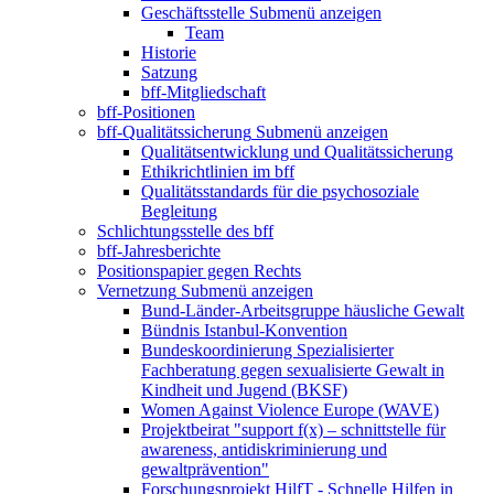
Geschäftsstelle
Submenü anzeigen
Team
Historie
Satzung
bff-Mitgliedschaft
bff-Positionen
bff-Qualitätssicherung
Submenü anzeigen
Qualitätsentwicklung und Qualitätssicherung
Ethikrichtlinien im bff
Qualitätsstandards für die psychosoziale
Begleitung
Schlichtungsstelle des bff
bff-Jahresberichte
Positionspapier gegen Rechts
Vernetzung
Submenü anzeigen
Bund-Länder-Arbeitsgruppe häusliche Gewalt
Bündnis Istanbul-Konvention
Bundeskoordinierung Spezialisierter
Fachberatung gegen sexualisierte Gewalt in
Kindheit und Jugend (BKSF)
Women Against Violence Europe (WAVE)
Projektbeirat "support f(x) – schnittstelle für
awareness, antidiskriminierung und
gewaltprävention"
Forschungsprojekt HilfT - Schnelle Hilfen in