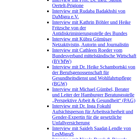
Oertelt-Prigione
Interview mit Rudaba Badakhshi von
DaMigra e.V.
Interview mit Kathrin Böhler und Heike
Fritzsche von der
Antidiskriminierungsstelle des Bundes
Interview mit Kübra Gümüşay
Netzaktivistin, Autorin und Journalistin
Interview mit Cathleen Roeder vom
Bundesverband mittelständische Wirtschaft
(BVMW)
Interview mit Dr. Heike Schambortski von
der Berufsgenossenschaft für
Gesundheitsdienst und Wohlfahrtspflege
(BGW)
Interview mit Michael Gümbel, Berater
und Leiter der Hamburger Beratungsstelle
„Perspektive Arbeit & Gesundheit“ (PAG)
Interview mit Dr. Inga Fokuhl
Aufsichtsperson für Arbeitssicherheit und
Gender-Expertin für die gesetzliche
Unfallversicherung
Interview mit Saideh Saadat-Lendle von
LesMigraS