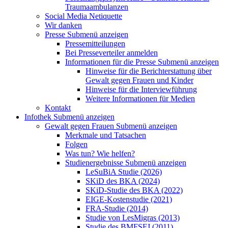
Traumaambulanzen
Social Media Netiquette
Wir danken
Presse
Submenü anzeigen
Pressemitteilungen
Bei Presseverteiler anmelden
Informationen für die Presse
Submenü anzeigen
Hinweise für die Berichterstattung über
Gewalt gegen Frauen und Kinder
Hinweise für die Interviewführung
Weitere Informationen für Medien
Kontakt
Infothek
Submenü anzeigen
Gewalt gegen Frauen
Submenü anzeigen
Merkmale und Tatsachen
Folgen
Was tun? Wie helfen?
Studienergebnisse
Submenü anzeigen
LeSuBiA Studie (2026)
SKiD des BKA (2024)
SKiD-Studie des BKA (2022)
EIGE-Kostenstudie (2021)
FRA-Studie (2014)
Studie von LesMigras (2013)
Studie des BMFSFJ (2011)