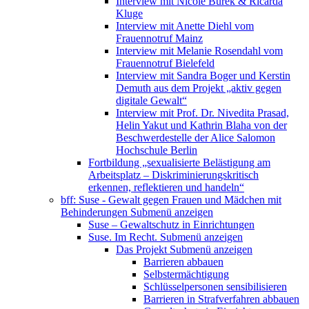
Interview mit Nicole Burek & Ricarda
Kluge
Interview mit Anette Diehl vom
Frauennotruf Mainz
Interview mit Melanie Rosendahl vom
Frauennotruf Bielefeld
Interview mit Sandra Boger und Kerstin
Demuth aus dem Projekt „aktiv gegen
digitale Gewalt“
Interview mit Prof. Dr. Nivedita Prasad,
Helin Yakut und Kathrin Blaha von der
Beschwerdestelle der Alice Salomon
Hochschule Berlin
Fortbildung „sexualisierte Belästigung am
Arbeitsplatz – Diskriminierungskritisch
erkennen, reflektieren und handeln“
bff: Suse - Gewalt gegen Frauen und Mädchen mit
Behinderungen
Submenü anzeigen
Suse – Gewaltschutz in Einrichtungen
Suse. Im Recht.
Submenü anzeigen
Das Projekt
Submenü anzeigen
Barrieren abbauen
Selbstermächtigung
Schlüsselpersonen sensibilisieren
Barrieren in Strafverfahren abbauen