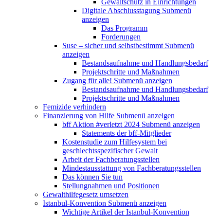
Gewaltschutz in Einrichtungen
Digitale Abschlusstagung
Submenü
anzeigen
Das Programm
Forderungen
Suse – sicher und selbstbestimmt
Submenü
anzeigen
Bestandsaufnahme und Handlungsbedarf
Projektschritte und Maßnahmen
Zugang für alle!
Submenü anzeigen
Bestandsaufnahme und Handlungsbedarf
Projektschritte und Maßnahmen
Femizide verhindern
Finanzierung von Hilfe
Submenü anzeigen
bff Aktion #verletzt 2024
Submenü anzeigen
Statements der bff-Mitglieder
Kostenstudie zum Hilfesystem bei
geschlechtsspezifischer Gewalt
Arbeit der Fachberatungsstellen
Mindestausstattung von Fachberatungsstellen
Das können Sie tun
Stellungnahmen und Positionen
Gewalthilfegesetz umsetzen
Istanbul-Konvention
Submenü anzeigen
Wichtige Artikel der Istanbul-Konvention