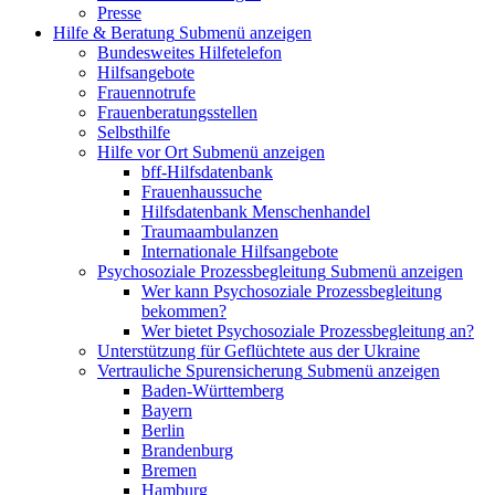
Presse
Hilfe & Beratung
Submenü anzeigen
Bundesweites Hilfetelefon
Hilfsangebote
Frauennotrufe
Frauenberatungsstellen
Selbsthilfe
Hilfe vor Ort
Submenü anzeigen
bff-Hilfsdatenbank
Frauenhaussuche
Hilfsdatenbank Menschenhandel
Traumaambulanzen
Internationale Hilfsangebote
Psychosoziale Prozessbegleitung
Submenü anzeigen
Wer kann Psychosoziale Prozessbegleitung
bekommen?
Wer bietet Psychosoziale Prozessbegleitung an?
Unterstützung für Geflüchtete aus der Ukraine
Vertrauliche Spurensicherung
Submenü anzeigen
Baden-Württemberg
Bayern
Berlin
Brandenburg
Bremen
Hamburg