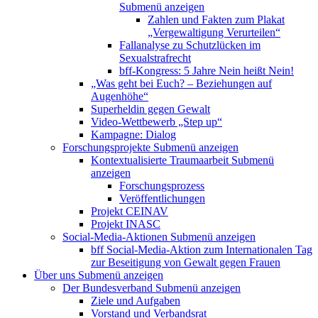
Submenü anzeigen
Zahlen und Fakten zum Plakat
„Vergewaltigung Verurteilen“
Fallanalyse zu Schutzlücken im
Sexualstrafrecht
bff-Kongress: 5 Jahre Nein heißt Nein!
„Was geht bei Euch? – Beziehungen auf
Augenhöhe“
Superheldin gegen Gewalt
Video-Wettbewerb „Step up“
Kampagne: Dialog
Forschungsprojekte
Submenü anzeigen
Kontextualisierte Traumaarbeit
Submenü
anzeigen
Forschungsprozess
Veröffentlichungen
Projekt CEINAV
Projekt INASC
Social-Media-Aktionen
Submenü anzeigen
bff Social-Media-Aktion zum Internationalen Tag
zur Beseitigung von Gewalt gegen Frauen
Über uns
Submenü anzeigen
Der Bundesverband
Submenü anzeigen
Ziele und Aufgaben
Vorstand und Verbandsrat