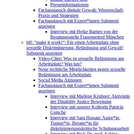
Presseinformationen
Fachaustausch digitale Gewalt: Wissenschaft,
Praxis und Strategien
Fachaustausch mit Expert*innen
Submenü
anzeigen
Interview mit Heike Barnes von der
Beratungsstelle Frauennotruf München
bff: "make it work!“: Für einen Arbeitsplatz ohne
sexuelle Diskriminierung, Belästigung und Gewalt!
Submenü anzeigen
Video-Clips: Was ist sexuelle Belästigung am
Arbeitsplatz? Was tun?
Neue rechtliche Möglichkeiten gegen sexuelle
Belästigung am Arbeitsplatz
Social Media Aktionen
Fachaustausch mit Expert*innen
Submenü
anzeigen
Interview mit Marlene Krubner: Aktivistin
der Disability Justice Bewegung
Interview mit unserer Kollegin Patricia
Gutsche
Interview mit Sara Hassan: Autor*in,
Trainer*in, Berater*in für
diskriminierungskritische Schulungsarbeit
Interview mit Prof. Dr. med. Sabine