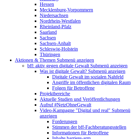
Hessen
Mecklenburg-Vorpommern
Niedersachsen
Nordrhein-Westfalen
Rheinland-Pfalz
Saarland
Sachsen
Sachsen-Anhalt
Schleswig-Holstein
Thüringen
Aktionen & Themen
Submenü anzeigen
bff: aktiv gegen digitale Gewalt
Submenü anzeigen
Was ist digitale Gewalt?
Submenü anzeigen
Digitale Gewalt im sozialen Nahfeld
Angriffe im öffentlichen digitalen Raum
Folgen für Betroffene
Projektbereiche
Aktuelle Studien und Veröffentlichungen
Aufruf #NetzOhneGewalt
Video-Kampagne "Digital und real"
Submenü
anzeigen
Forderungen
Stimmen der bff-Fachberatungsstellen
Informationen für Betroffene
Inhalte barriere-arm