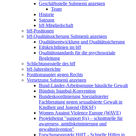
Geschäftsstelle
Submenü anzeigen
Team
Historie
Satzung
bff-Mitgliedschaft
bff-Positionen
bff-Qualitätssicherung
Submenü anzeigen
Qualitätsentwicklung und Qualitätssicherung
Ethikrichtlinien im bff
Qualitätsstandards für die psychosoziale
Begleitung
Schlichtungsstelle des bff
bff-Jahresberichte
Positionspapier gegen Rechts
Vernetzung
Submenü anzeigen
Bund-Länder-Arbeitsgruppe häusliche Gewalt
Bündnis Istanbul-Konvention
Bundeskoordinierung Spezialisierter
Fachberatung gegen sexualisierte Gewalt in
Kindheit und Jugend (BKSF)
Women Against Violence Europe (WAVE)
Projektbeirat "support f(x) – schnittstelle für
awareness, antidiskriminierung und
gewaltprävention"
Forschungsprojekt HilfT - Schnelle Hilfen in