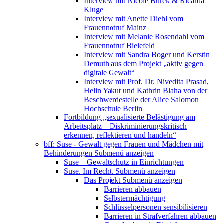
Interview mit Nicole Burek & Ricarda
Kluge
Interview mit Anette Diehl vom
Frauennotruf Mainz
Interview mit Melanie Rosendahl vom
Frauennotruf Bielefeld
Interview mit Sandra Boger und Kerstin
Demuth aus dem Projekt „aktiv gegen
digitale Gewalt“
Interview mit Prof. Dr. Nivedita Prasad,
Helin Yakut und Kathrin Blaha von der
Beschwerdestelle der Alice Salomon
Hochschule Berlin
Fortbildung „sexualisierte Belästigung am
Arbeitsplatz – Diskriminierungskritisch
erkennen, reflektieren und handeln“
bff: Suse - Gewalt gegen Frauen und Mädchen mit
Behinderungen
Submenü anzeigen
Suse – Gewaltschutz in Einrichtungen
Suse. Im Recht.
Submenü anzeigen
Das Projekt
Submenü anzeigen
Barrieren abbauen
Selbstermächtigung
Schlüsselpersonen sensibilisieren
Barrieren in Strafverfahren abbauen