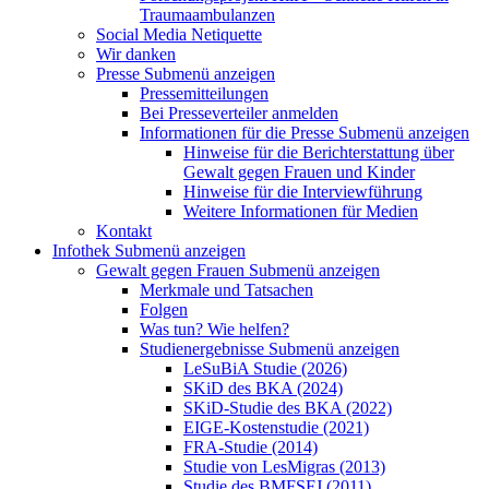
Traumaambulanzen
Social Media Netiquette
Wir danken
Presse
Submenü anzeigen
Pressemitteilungen
Bei Presseverteiler anmelden
Informationen für die Presse
Submenü anzeigen
Hinweise für die Berichterstattung über
Gewalt gegen Frauen und Kinder
Hinweise für die Interviewführung
Weitere Informationen für Medien
Kontakt
Infothek
Submenü anzeigen
Gewalt gegen Frauen
Submenü anzeigen
Merkmale und Tatsachen
Folgen
Was tun? Wie helfen?
Studienergebnisse
Submenü anzeigen
LeSuBiA Studie (2026)
SKiD des BKA (2024)
SKiD-Studie des BKA (2022)
EIGE-Kostenstudie (2021)
FRA-Studie (2014)
Studie von LesMigras (2013)
Studie des BMFSFJ (2011)