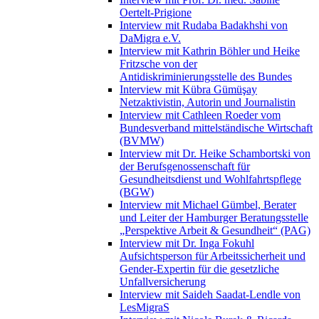
Oertelt-Prigione
Interview mit Rudaba Badakhshi von
DaMigra e.V.
Interview mit Kathrin Böhler und Heike
Fritzsche von der
Antidiskriminierungsstelle des Bundes
Interview mit Kübra Gümüşay
Netzaktivistin, Autorin und Journalistin
Interview mit Cathleen Roeder vom
Bundesverband mittelständische Wirtschaft
(BVMW)
Interview mit Dr. Heike Schambortski von
der Berufsgenossenschaft für
Gesundheitsdienst und Wohlfahrtspflege
(BGW)
Interview mit Michael Gümbel, Berater
und Leiter der Hamburger Beratungsstelle
„Perspektive Arbeit & Gesundheit“ (PAG)
Interview mit Dr. Inga Fokuhl
Aufsichtsperson für Arbeitssicherheit und
Gender-Expertin für die gesetzliche
Unfallversicherung
Interview mit Saideh Saadat-Lendle von
LesMigraS