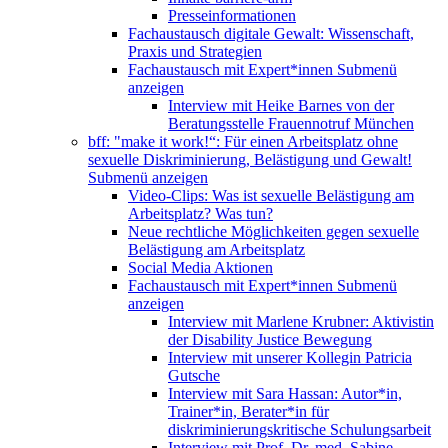
Presseinformationen
Fachaustausch digitale Gewalt: Wissenschaft,
Praxis und Strategien
Fachaustausch mit Expert*innen
Submenü
anzeigen
Interview mit Heike Barnes von der
Beratungsstelle Frauennotruf München
bff: "make it work!“: Für einen Arbeitsplatz ohne
sexuelle Diskriminierung, Belästigung und Gewalt!
Submenü anzeigen
Video-Clips: Was ist sexuelle Belästigung am
Arbeitsplatz? Was tun?
Neue rechtliche Möglichkeiten gegen sexuelle
Belästigung am Arbeitsplatz
Social Media Aktionen
Fachaustausch mit Expert*innen
Submenü
anzeigen
Interview mit Marlene Krubner: Aktivistin
der Disability Justice Bewegung
Interview mit unserer Kollegin Patricia
Gutsche
Interview mit Sara Hassan: Autor*in,
Trainer*in, Berater*in für
diskriminierungskritische Schulungsarbeit
Interview mit Prof. Dr. med. Sabine