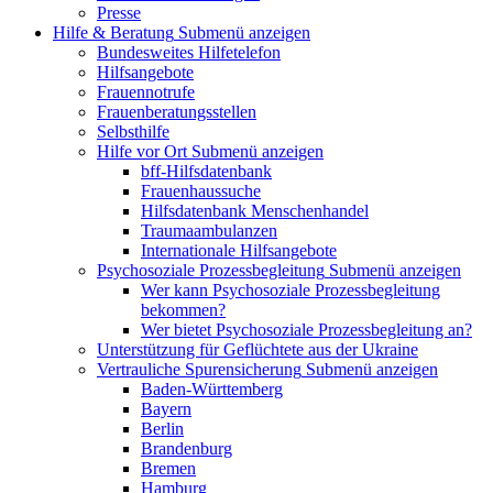
Presse
Hilfe & Beratung
Submenü anzeigen
Bundesweites Hilfetelefon
Hilfsangebote
Frauennotrufe
Frauenberatungsstellen
Selbsthilfe
Hilfe vor Ort
Submenü anzeigen
bff-Hilfsdatenbank
Frauenhaussuche
Hilfsdatenbank Menschenhandel
Traumaambulanzen
Internationale Hilfsangebote
Psychosoziale Prozessbegleitung
Submenü anzeigen
Wer kann Psychosoziale Prozessbegleitung
bekommen?
Wer bietet Psychosoziale Prozessbegleitung an?
Unterstützung für Geflüchtete aus der Ukraine
Vertrauliche Spurensicherung
Submenü anzeigen
Baden-Württemberg
Bayern
Berlin
Brandenburg
Bremen
Hamburg