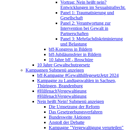
Vortrag: Nein heißt nein?
Entwicklungen im Sexualstrafrecht.
Panel 1: Traumatisierung und
Gesellschaft
Panel 2: Verantwortung zur
Intervention bei Gewalt in
Partnerschaften
Panel 3: Mehrfachdiskriminierung
und Belastung
bff-Kongress in Bildern
bff-Jubiläumsfeier in Bildern
10 Jahre bff - Broschüre
10 Jahre Gewaltschutzgesetz
Kampagnen
Submenü anzeigen
bff-Kampagne #GewalthilfegesetzJetzt 2024
Kampagne zu Landtagswahlen in Sachsen,
Thüringen, Brandenburg
#HilfenachVergewaltigung
#HilfenachVergewaltigung
Nein heißt Nein!
Submenü anzeigen
Die Umsetzung der Reform
Das Gesetzgebungsverfahren
Bundesweite Aktionen
Anstoß der Debatte
Kampagne "Vergewaltigung verurteilen"