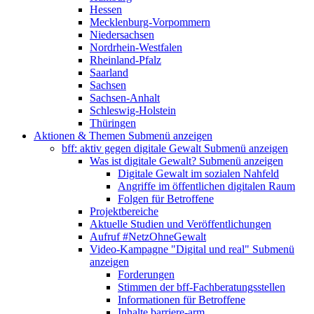
Hessen
Mecklenburg-Vorpommern
Niedersachsen
Nordrhein-Westfalen
Rheinland-Pfalz
Saarland
Sachsen
Sachsen-Anhalt
Schleswig-Holstein
Thüringen
Aktionen & Themen
Submenü anzeigen
bff: aktiv gegen digitale Gewalt
Submenü anzeigen
Was ist digitale Gewalt?
Submenü anzeigen
Digitale Gewalt im sozialen Nahfeld
Angriffe im öffentlichen digitalen Raum
Folgen für Betroffene
Projektbereiche
Aktuelle Studien und Veröffentlichungen
Aufruf #NetzOhneGewalt
Video-Kampagne "Digital und real"
Submenü
anzeigen
Forderungen
Stimmen der bff-Fachberatungsstellen
Informationen für Betroffene
Inhalte barriere-arm