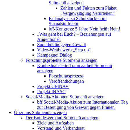
Submenü anzeigen
Zahlen und Fakten zum Plakat
„Vergewaltigung Verurteilen“
Fallanalyse zu Schutzlücken im
Sexualstrafrecht
bff-Kongress: 5 Jahre Nein heißt Nein!
„Was geht bei Euch? – Beziehungen auf
Augenhöhe“
Superheldin gegen Gewalt
Video-Wettbewerb „Step up“
Kampagne: Dialog
Forschungsprojekte
Submenü anzeigen
Kontextualisierte Traumaarbeit
Submenü
anzeigen
Forschungsprozess
Veröffentlichungen
Projekt CEINAV
Projekt INASC
Social-Media-Aktionen
Submenü anzeigen
bff Social-Media-Aktion zum Internationalen Tag
zur Beseitigung von Gewalt gegen Frauen
Über uns
Submenü anzeigen
Der Bundesverband
Submenü anzeigen
Ziele und Aufgaben
Vorstand und Verbandsrat