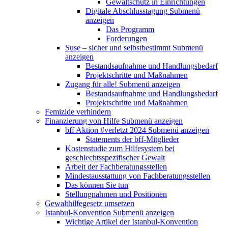
Gewaltschutz in Einrichtungen
Digitale Abschlusstagung
Submenü
anzeigen
Das Programm
Forderungen
Suse – sicher und selbstbestimmt
Submenü
anzeigen
Bestandsaufnahme und Handlungsbedarf
Projektschritte und Maßnahmen
Zugang für alle!
Submenü anzeigen
Bestandsaufnahme und Handlungsbedarf
Projektschritte und Maßnahmen
Femizide verhindern
Finanzierung von Hilfe
Submenü anzeigen
bff Aktion #verletzt 2024
Submenü anzeigen
Statements der bff-Mitglieder
Kostenstudie zum Hilfesystem bei
geschlechtsspezifischer Gewalt
Arbeit der Fachberatungsstellen
Mindestausstattung von Fachberatungsstellen
Das können Sie tun
Stellungnahmen und Positionen
Gewalthilfegesetz umsetzen
Istanbul-Konvention
Submenü anzeigen
Wichtige Artikel der Istanbul-Konvention