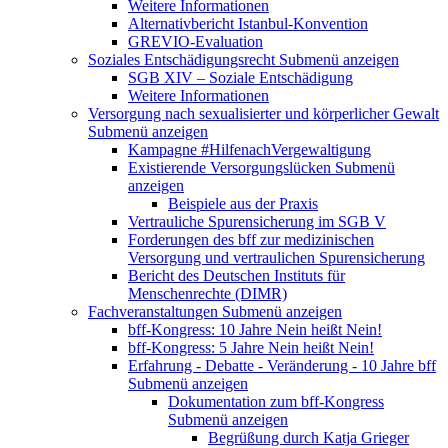
Weitere Informationen
Alternativbericht Istanbul-Konvention
GREVIO-Evaluation
Soziales Entschädigungsrecht
Submenü anzeigen
SGB XIV – Soziale Entschädigung
Weitere Informationen
Versorgung nach sexualisierter und körperlicher Gewalt
Submenü anzeigen
Kampagne #HilfenachVergewaltigung
Existierende Versorgungslücken
Submenü
anzeigen
Beispiele aus der Praxis
Vertrauliche Spurensicherung im SGB V
Forderungen des bff zur medizinischen
Versorgung und vertraulichen Spurensicherung
Bericht des Deutschen Instituts für
Menschenrechte (DIMR)
Fachveranstaltungen
Submenü anzeigen
bff-Kongress: 10 Jahre Nein heißt Nein!
bff-Kongress: 5 Jahre Nein heißt Nein!
Erfahrung - Debatte - Veränderung - 10 Jahre bff
Submenü anzeigen
Dokumentation zum bff-Kongress
Submenü anzeigen
Begrüßung durch Katja Grieger