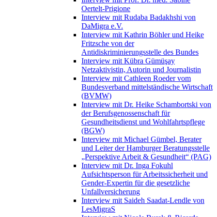
Oertelt-Prigione
Interview mit Rudaba Badakhshi von
DaMigra e.V.
Interview mit Kathrin Böhler und Heike
Fritzsche von der
Antidiskriminierungsstelle des Bundes
Interview mit Kübra Gümüşay
Netzaktivistin, Autorin und Journalistin
Interview mit Cathleen Roeder vom
Bundesverband mittelständische Wirtschaft
(BVMW)
Interview mit Dr. Heike Schambortski von
der Berufsgenossenschaft für
Gesundheitsdienst und Wohlfahrtspflege
(BGW)
Interview mit Michael Gümbel, Berater
und Leiter der Hamburger Beratungsstelle
„Perspektive Arbeit & Gesundheit“ (PAG)
Interview mit Dr. Inga Fokuhl
Aufsichtsperson für Arbeitssicherheit und
Gender-Expertin für die gesetzliche
Unfallversicherung
Interview mit Saideh Saadat-Lendle von
LesMigraS