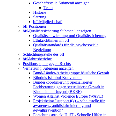
Geschäftsstelle
Submenü anzeigen
Team
Historie
Satzung
bff-Mitgliedschaft
bff-Positionen
bff-Qualitätssicherung
Submenü anzeigen
Qualitätsentwicklung und Qualitätssicherung
Ethikrichtlinien im bff
Qualitätsstandards für die psychosoziale
Begleitung
Schlichtungsstelle des bff
bff-Jahresberichte
Positionspapier gegen Rechts
Vernetzung
Submenü anzeigen
Bund-Länder-Arbeitsgruppe häusliche Gewalt
Bündnis Istanbul-Konvention
Bundeskoordinierung Spezialisierter
Fachberatung gegen sexualisierte Gewalt in
Kindheit und Jugend (BKSF)
Women Against Violence Europe (WAVE)
Projektbeirat "support f(x) – schnittstelle für
awareness, antidiskriminierung und
gewaltprävention"
Forschungsprojekt HilfT - Schnelle Hilfen in