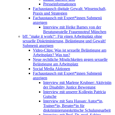
Presseinformationen
Fachaustausch digitale Gewalt: Wissenschaft,
Praxis und Strategien
Fachaustausch mit Expert*innen
Submenü
anzeigen
Interview mit Heike Barnes von der
Beratungsstelle Frauennotruf München
bff: "make it work!“: Für einen Arbeitsplatz ohne
sexuelle Diskriminierung, Belästigung und Gewalt!
Submenü anzeigen
Video-Clips: Was ist sexuelle Belästigung am
Arbeitsplatz? Was tun?
Neue rechtliche Möglichkeiten gegen sexuelle
Belästigung am Arbeitsplatz
Social Media Aktionen
Fachaustausch mit Expert*innen
Submenü
anzeigen
Interview mit Marlene Krubner: Aktivistin
der Disability Justice Bewegung
Interview mit unserer Kollegin Patricia
Gutsche
Interview mit Sara Hassan: Autor*in,
Trainer*in, Berater*in für
diskriminierungskritische Schulungsarbeit
Interview mit Prof. Dr. med. Sabine