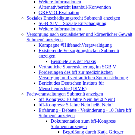
Weitere Informationen
Alternativbericht Istanbul-Konvention
GREVIO-Evaluation
Soziales Entschädigungsrecht
Submenü anzeigen
SGB XIV – Soziale Entschädigung
Weitere Informationen
Versorgung nach sexualisierter und körperlicher Gewalt
Submenü anzeigen
Kampagne #HilfenachVergewaltigung
Existierende Versorgungslücken
Submenü
anzeigen
Beispiele aus der Praxis
Vertrauliche Spurensicherung im SGB V
Forderungen des bff zur medizinischen
Versorgung und vertraulichen Spurensicherung
Bericht des Deutschen Instituts für
Menschenrechte (DIMR)
Fachveranstaltungen
Submenü anzeigen
bff-Kongress: 10 Jahre Nein heißt Nein!
bff-Kongress: 5 Jahre Nein heißt Nein!
Erfahrung - Debatte - Veränderung - 10 Jahre bff
Submenü anzeigen
Dokumentation zum bff-Kongress
Submenü anzeigen
Begrüßung durch Katja Grieger