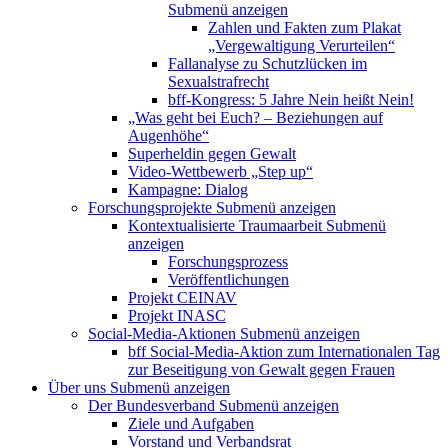
Submenü anzeigen
Zahlen und Fakten zum Plakat
„Vergewaltigung Verurteilen“
Fallanalyse zu Schutzlücken im
Sexualstrafrecht
bff-Kongress: 5 Jahre Nein heißt Nein!
„Was geht bei Euch? – Beziehungen auf
Augenhöhe“
Superheldin gegen Gewalt
Video-Wettbewerb „Step up“
Kampagne: Dialog
Forschungsprojekte
Submenü anzeigen
Kontextualisierte Traumaarbeit
Submenü
anzeigen
Forschungsprozess
Veröffentlichungen
Projekt CEINAV
Projekt INASC
Social-Media-Aktionen
Submenü anzeigen
bff Social-Media-Aktion zum Internationalen Tag
zur Beseitigung von Gewalt gegen Frauen
Über uns
Submenü anzeigen
Der Bundesverband
Submenü anzeigen
Ziele und Aufgaben
Vorstand und Verbandsrat