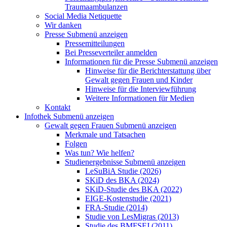
Traumaambulanzen
Social Media Netiquette
Wir danken
Presse
Submenü anzeigen
Pressemitteilungen
Bei Presseverteiler anmelden
Informationen für die Presse
Submenü anzeigen
Hinweise für die Berichterstattung über
Gewalt gegen Frauen und Kinder
Hinweise für die Interviewführung
Weitere Informationen für Medien
Kontakt
Infothek
Submenü anzeigen
Gewalt gegen Frauen
Submenü anzeigen
Merkmale und Tatsachen
Folgen
Was tun? Wie helfen?
Studienergebnisse
Submenü anzeigen
LeSuBiA Studie (2026)
SKiD des BKA (2024)
SKiD-Studie des BKA (2022)
EIGE-Kostenstudie (2021)
FRA-Studie (2014)
Studie von LesMigras (2013)
Studie des BMFSFJ (2011)