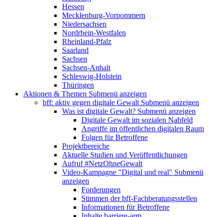
Hessen
Mecklenburg-Vorpommern
Niedersachsen
Nordrhein-Westfalen
Rheinland-Pfalz
Saarland
Sachsen
Sachsen-Anhalt
Schleswig-Holstein
Thüringen
Aktionen & Themen
Submenü anzeigen
bff: aktiv gegen digitale Gewalt
Submenü anzeigen
Was ist digitale Gewalt?
Submenü anzeigen
Digitale Gewalt im sozialen Nahfeld
Angriffe im öffentlichen digitalen Raum
Folgen für Betroffene
Projektbereiche
Aktuelle Studien und Veröffentlichungen
Aufruf #NetzOhneGewalt
Video-Kampagne "Digital und real"
Submenü
anzeigen
Forderungen
Stimmen der bff-Fachberatungsstellen
Informationen für Betroffene
Inhalte barriere-arm