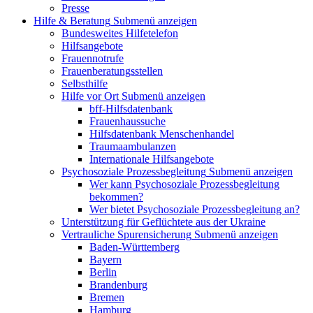
Presse
Hilfe & Beratung
Submenü anzeigen
Bundesweites Hilfetelefon
Hilfsangebote
Frauennotrufe
Frauenberatungsstellen
Selbsthilfe
Hilfe vor Ort
Submenü anzeigen
bff-Hilfsdatenbank
Frauenhaussuche
Hilfsdatenbank Menschenhandel
Traumaambulanzen
Internationale Hilfsangebote
Psychosoziale Prozessbegleitung
Submenü anzeigen
Wer kann Psychosoziale Prozessbegleitung
bekommen?
Wer bietet Psychosoziale Prozessbegleitung an?
Unterstützung für Geflüchtete aus der Ukraine
Vertrauliche Spurensicherung
Submenü anzeigen
Baden-Württemberg
Bayern
Berlin
Brandenburg
Bremen
Hamburg