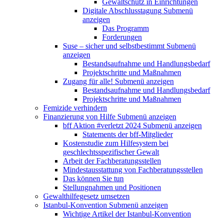
Gewaltschutz in Einrichtungen
Digitale Abschlusstagung
Submenü
anzeigen
Das Programm
Forderungen
Suse – sicher und selbstbestimmt
Submenü
anzeigen
Bestandsaufnahme und Handlungsbedarf
Projektschritte und Maßnahmen
Zugang für alle!
Submenü anzeigen
Bestandsaufnahme und Handlungsbedarf
Projektschritte und Maßnahmen
Femizide verhindern
Finanzierung von Hilfe
Submenü anzeigen
bff Aktion #verletzt 2024
Submenü anzeigen
Statements der bff-Mitglieder
Kostenstudie zum Hilfesystem bei
geschlechtsspezifischer Gewalt
Arbeit der Fachberatungsstellen
Mindestausstattung von Fachberatungsstellen
Das können Sie tun
Stellungnahmen und Positionen
Gewalthilfegesetz umsetzen
Istanbul-Konvention
Submenü anzeigen
Wichtige Artikel der Istanbul-Konvention