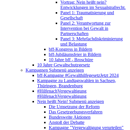
Vortrag: Nein heißt nein?
Entwicklungen im Sexualstrafrecht.
Panel 1: Traumatisierung und
Gesellschaft
Panel 2: Verantwortung zur
Intervention bei Gewalt in
Partnerschaften
Panel 3: Mehrfachdiskriminierung
und Belastung
bff-Kongress in Bildern
bff-Jubiläumsfeier in Bildern
10 Jahre bff - Broschüre
10 Jahre Gewaltschutzgesetz
Kampagnen
Submenü anzeigen
bff-Kampagne #GewalthilfegesetzJetzt 2024
Kampagne zu Landtagswahlen in Sachsen,
Thüringen, Brandenburg
#HilfenachVergewaltigung
#HilfenachVergewaltigung
Nein heißt Nein!
Submenü anzeigen
Die Umsetzung der Reform
Das Gesetzgebungsverfahren
Bundesweite Aktionen
Anstoß der Debatte
Kampagne "Vergewaltigung verurteilen"