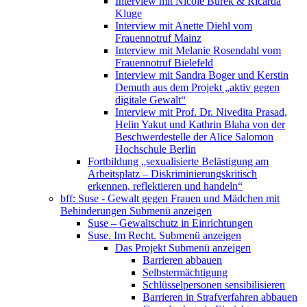
Interview mit Nicole Burek & Ricarda
Kluge
Interview mit Anette Diehl vom
Frauennotruf Mainz
Interview mit Melanie Rosendahl vom
Frauennotruf Bielefeld
Interview mit Sandra Boger und Kerstin
Demuth aus dem Projekt „aktiv gegen
digitale Gewalt“
Interview mit Prof. Dr. Nivedita Prasad,
Helin Yakut und Kathrin Blaha von der
Beschwerdestelle der Alice Salomon
Hochschule Berlin
Fortbildung „sexualisierte Belästigung am
Arbeitsplatz – Diskriminierungskritisch
erkennen, reflektieren und handeln“
bff: Suse - Gewalt gegen Frauen und Mädchen mit
Behinderungen
Submenü anzeigen
Suse – Gewaltschutz in Einrichtungen
Suse. Im Recht.
Submenü anzeigen
Das Projekt
Submenü anzeigen
Barrieren abbauen
Selbstermächtigung
Schlüsselpersonen sensibilisieren
Barrieren in Strafverfahren abbauen