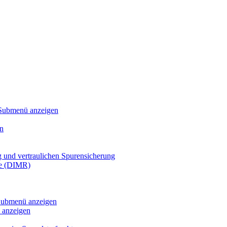
Submenü anzeigen
n
g und vertraulichen Spurensicherung
te (DIMR)
ubmenü anzeigen
anzeigen