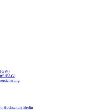
 (BGW)
eit“ (PAG)
lversicherung
mon Hochschule Berlin