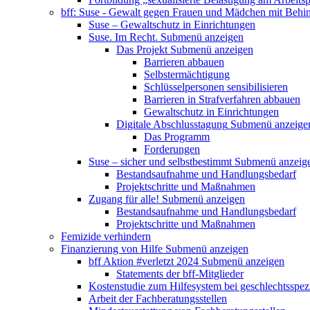
bff: Suse - Gewalt gegen Frauen und Mädchen mit Behi
Suse – Gewaltschutz in Einrichtungen
Suse. Im Recht.
Submenü anzeigen
Das Projekt
Submenü anzeigen
Barrieren abbauen
Selbstermächtigung
Schlüsselpersonen sensibilisieren
Barrieren in Strafverfahren abbauen
Gewaltschutz in Einrichtungen
Digitale Abschlusstagung
Submenü anzeige
Das Programm
Forderungen
Suse – sicher und selbstbestimmt
Submenü anzeig
Bestandsaufnahme und Handlungsbedarf
Projektschritte und Maßnahmen
Zugang für alle!
Submenü anzeigen
Bestandsaufnahme und Handlungsbedarf
Projektschritte und Maßnahmen
Femizide verhindern
Finanzierung von Hilfe
Submenü anzeigen
bff Aktion #verletzt 2024
Submenü anzeigen
Statements der bff-Mitglieder
Kostenstudie zum Hilfesystem bei geschlechtsspez
Arbeit der Fachberatungsstellen