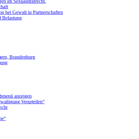
en im Sexualstrafrecht.
chaft
on bei Gewalt in Partnerschaften
d Belastung
gen, Brandenburg
gung
bmenü anzeigen
waltigung Verurteilen“
echt
he“