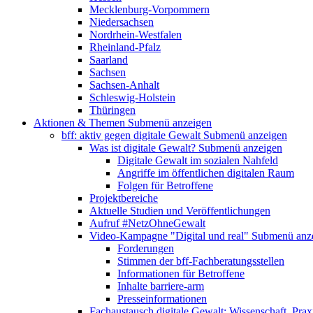
Mecklenburg-Vorpommern
Niedersachsen
Nordrhein-Westfalen
Rheinland-Pfalz
Saarland
Sachsen
Sachsen-Anhalt
Schleswig-Holstein
Thüringen
Aktionen & Themen
Submenü anzeigen
bff: aktiv gegen digitale Gewalt
Submenü anzeigen
Was ist digitale Gewalt?
Submenü anzeigen
Digitale Gewalt im sozialen Nahfeld
Angriffe im öffentlichen digitalen Raum
Folgen für Betroffene
Projektbereiche
Aktuelle Studien und Veröffentlichungen
Aufruf #NetzOhneGewalt
Video-Kampagne "Digital und real"
Submenü anz
Forderungen
Stimmen der bff-Fachberatungsstellen
Informationen für Betroffene
Inhalte barriere-arm
Presseinformationen
Fachaustausch digitale Gewalt: Wissenschaft, Prax