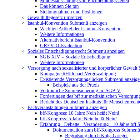
Mindestausstattung von Fachberatungsstellen
Das können Sie tun
Stellungnahmen und Positionen
Gewalthilfegesetz umsetzen
Istanbul-Konvention
Submenü anzeigen
Wichtige Artikel der Istanbul-Konvention
Weitere Informationen
Alternativbericht Istanbul-Konvention
GREVIO-Evaluation
Soziales Entschädigungsrecht
Submenü anzeigen
SGB XIV – Soziale Entschädigung
Weitere Informationen
Versorgung nach sexualisierter und körperlicher Gewalt
Kampagne #HilfenachVergewaltigung
Existierende Versorgungslücken
Submenü anzeige
Beispiele aus der Praxis
Vertrauliche Spurensicherung im SGB V
Forderungen des bff zur medizinischen Versorgun
Bericht des Deutschen Instituts für Menschenrech
Fachveranstaltungen
Submenü anzeigen
bff-Kongress: 10 Jahre Nein heißt Nein!
bff-Kongress: 5 Jahre Nein heißt Nein!
Erfahrung - Debatte - Veränderung - 10 Jahre bff
S
Dokumentation zum bff-Kongress
Submenü 
Begrüßung durch Katja Grieger