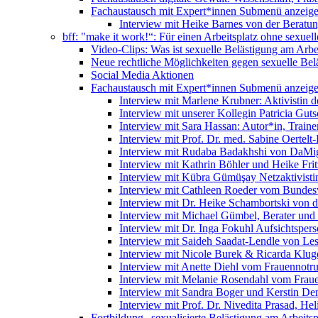
Fachaustausch mit Expert*innen
Submenü anzeig
Interview mit Heike Barnes von der Beratu
bff: "make it work!“: Für einen Arbeitsplatz ohne sexue
Video-Clips: Was ist sexuelle Belästigung am Arbe
Neue rechtliche Möglichkeiten gegen sexuelle Bel
Social Media Aktionen
Fachaustausch mit Expert*innen
Submenü anzeig
Interview mit Marlene Krubner: Aktivistin d
Interview mit unserer Kollegin Patricia Gut
Interview mit Sara Hassan: Autor*in, Trainer
Interview mit Prof. Dr. med. Sabine Oertelt-
Interview mit Rudaba Badakhshi von DaMig
Interview mit Kathrin Böhler und Heike Frit
Interview mit Kübra Gümüşay Netzaktivistin
Interview mit Cathleen Roeder vom Bundes
Interview mit Dr. Heike Schambortski von 
Interview mit Michael Gümbel, Berater und
Interview mit Dr. Inga Fokuhl Aufsichtspers
Interview mit Saideh Saadat-Lendle von L
Interview mit Nicole Burek & Ricarda Klug
Interview mit Anette Diehl vom Frauennotr
Interview mit Melanie Rosendahl vom Fraue
Interview mit Sandra Boger und Kerstin Dem
Interview mit Prof. Dr. Nivedita Prasad, H
Fortbildung „sexualisierte Belästigung am Arbeitsp