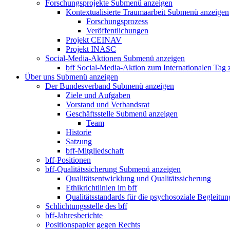
Forschungsprojekte
Submenü anzeigen
Kontextualisierte Traumaarbeit
Submenü anzeigen
Forschungsprozess
Veröffentlichungen
Projekt CEINAV
Projekt INASC
Social-Media-Aktionen
Submenü anzeigen
bff Social-Media-Aktion zum Internationalen Tag
Über uns
Submenü anzeigen
Der Bundesverband
Submenü anzeigen
Ziele und Aufgaben
Vorstand und Verbandsrat
Geschäftsstelle
Submenü anzeigen
Team
Historie
Satzung
bff-Mitgliedschaft
bff-Positionen
bff-Qualitätssicherung
Submenü anzeigen
Qualitätsentwicklung und Qualitätssicherung
Ethikrichtlinien im bff
Qualitätsstandards für die psychosoziale Begleitun
Schlichtungsstelle des bff
bff-Jahresberichte
Positionspapier gegen Rechts