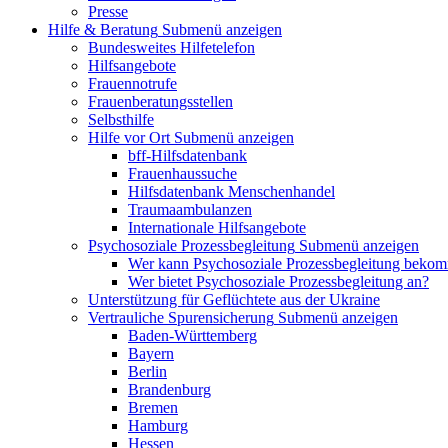
Presse
Hilfe & Beratung
Submenü anzeigen
Bundesweites Hilfetelefon
Hilfsangebote
Frauennotrufe
Frauenberatungsstellen
Selbsthilfe
Hilfe vor Ort
Submenü anzeigen
bff-Hilfsdatenbank
Frauenhaussuche
Hilfsdatenbank Menschenhandel
Traumaambulanzen
Internationale Hilfsangebote
Psychosoziale Prozessbegleitung
Submenü anzeigen
Wer kann Psychosoziale Prozessbegleitung beko
Wer bietet Psychosoziale Prozessbegleitung an?
Unterstützung für Geflüchtete aus der Ukraine
Vertrauliche Spurensicherung
Submenü anzeigen
Baden-Württemberg
Bayern
Berlin
Brandenburg
Bremen
Hamburg
Hessen