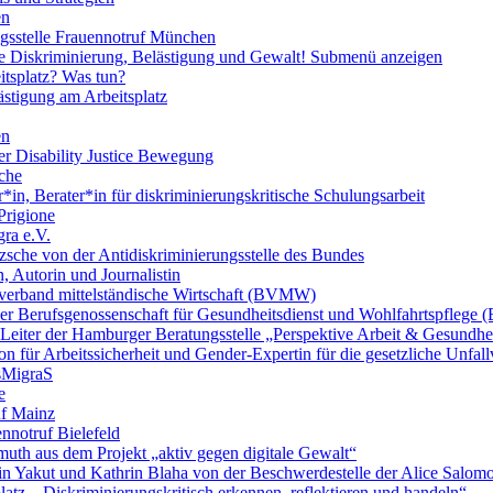
en
ngsstelle Frauennotruf München
lle Diskriminierung, Belästigung und Gewalt!
Submenü anzeigen
itsplatz? Was tun?
ästigung am Arbeitsplatz
en
er Disability Justice Bewegung
sche
*in, Berater*in für diskriminierungskritische Schulungsarbeit
Prigione
ra e.V.
zsche von der Antidiskriminierungsstelle des Bundes
, Autorin und Journalistin
verband mittelständische Wirtschaft (BVMW)
der Berufsgenossenschaft für Gesundheitsdienst und Wohlfahrtspflege
 Leiter der Hamburger Beratungsstelle „Perspektive Arbeit & Gesundh
on für Arbeitssicherheit und Gender-Expertin für die gesetzliche Unfal
esMigraS
e
uf Mainz
nnotruf Bielefeld
uth aus dem Projekt „aktiv gegen digitale Gewalt“
elin Yakut und Kathrin Blaha von der Beschwerdestelle der Alice Salo
latz – Diskriminierungskritisch erkennen, reflektieren und handeln“