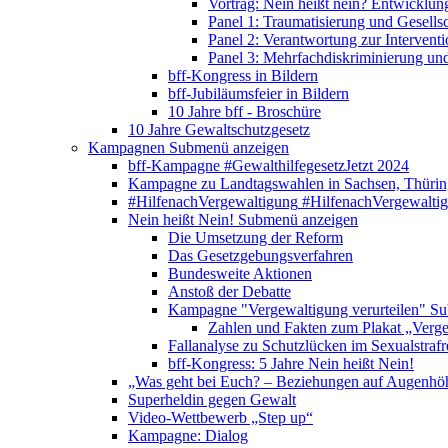
Vortrag: Nein heißt nein? Entwicklung
Panel 1: Traumatisierung und Gesells
Panel 2: Verantwortung zur Interventi
Panel 3: Mehrfachdiskriminierung un
bff-Kongress in Bildern
bff-Jubiläumsfeier in Bildern
10 Jahre bff - Broschüre
10 Jahre Gewaltschutzgesetz
Kampagnen
Submenü anzeigen
bff-Kampagne #GewalthilfegesetzJetzt 2024
Kampagne zu Landtagswahlen in Sachsen, Thürin
#HilfenachVergewaltigung
#HilfenachVergewalti
Nein heißt Nein!
Submenü anzeigen
Die Umsetzung der Reform
Das Gesetzgebungsverfahren
Bundesweite Aktionen
Anstoß der Debatte
Kampagne "Vergewaltigung verurteilen"
Su
Zahlen und Fakten zum Plakat „Verge
Fallanalyse zu Schutzlücken im Sexualstrafr
bff-Kongress: 5 Jahre Nein heißt Nein!
„Was geht bei Euch? – Beziehungen auf Augenhö
Superheldin gegen Gewalt
Video-Wettbewerb „Step up“
Kampagne: Dialog