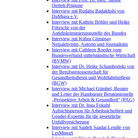
Oertelt-Prigione
Interview mit Rudaba Badakhshi von
DaMigra e.V.
Interview mit Kathrin Böhler und Heike
Fritzsche von der
Antidiskriminierungsstelle des Bundes
Interview mit Kübra Gümüşay
Netzaktivistin, Autorin und Journalistin
Interview mit Cathleen Roeder vom
Bundesverband mittelständische Wirtschaft
(BVMW)
Interview mit Dr. Heike Schambortski von
der Berufsgenossenschaft für
Gesundheitsdienst und Wohlfahrtspflege
(BGW)
Interview mit Michael Gümbel, Berater
und Leiter der Hamburger Beratungsstelle
„Perspektive Arbeit & Gesundheit“ (PAG)
Interview mit Dr. Inga Fokuhl
Aufsichtsperson für Arbeitssicherheit und
Gender-Expertin für die gesetzliche
Unfallversicherung
Interview mit Saideh Saadat-Lendle von
LesMigraS