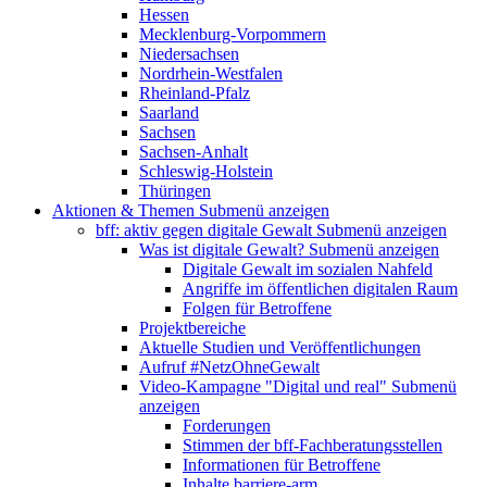
Hessen
Mecklenburg-Vorpommern
Niedersachsen
Nordrhein-Westfalen
Rheinland-Pfalz
Saarland
Sachsen
Sachsen-Anhalt
Schleswig-Holstein
Thüringen
Aktionen & Themen
Submenü anzeigen
bff: aktiv gegen digitale Gewalt
Submenü anzeigen
Was ist digitale Gewalt?
Submenü anzeigen
Digitale Gewalt im sozialen Nahfeld
Angriffe im öffentlichen digitalen Raum
Folgen für Betroffene
Projektbereiche
Aktuelle Studien und Veröffentlichungen
Aufruf #NetzOhneGewalt
Video-Kampagne "Digital und real"
Submenü
anzeigen
Forderungen
Stimmen der bff-Fachberatungsstellen
Informationen für Betroffene
Inhalte barriere-arm