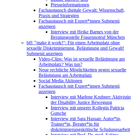
Presseinformationen
Fachaustausch digitale Gewalt: Wissenschaft,
Praxis und Strategien
Fachaustausch mit Expert*innen
Submenü
anzeigen
Interview mit Heike Barnes von der
Beratungsstelle Frauennotruf München
bff: "make it work!“: Für einen Arbeitsplatz ohne
sexuelle Diskriminierung, Belästigung und Gewalt!
Submenü anzeigen
Video-Clips: Was ist sexuelle Belästigung am
Arbeitsplatz? Was tun?
Neue rechtliche Möglichkeiten gegen sexuelle
Belästigung am Arbeitsplatz
Social Media Aktionen
Fachaustausch mit Expert*innen
Submenü
anzeigen
Interview mit Marlene Krubner: Aktivistin
der Disability Justice Bewegung
Interview mit unserer Kollegin Patricia
Gutsche
Interview mit Sara Hassan: Autor*in,
Trainer*in, Berater*in für
diskriminierungskritische Schulungsarbeit
Interview mit Prof. Dr. med. Sabine