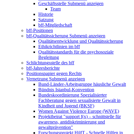
Geschäftsstelle
Submenü anzeigen
Team
Historie
Satzung
bff-Mitgliedschaft
bff-Positionen
bff-Qualitätssicherung
Submenü anzeigen
Qualitätsentwicklung und Qualitätssicherung
Ethikrichtlinien im bff
Qualitätsstandards für die psychosoziale
Begleitung
Schlichtungsstelle des bff
bff-Jahresberichte
Positionspapier gegen Rechts
Vernetzung
Submenü anzeigen
Bund-Länder-Arbeitsgruppe häusliche Gewalt
Bündnis Istanbul-Konvention
Bundeskoordinierung Spezialisierter
Fachberatung gegen sexualisierte Gewalt in
Kindheit und Jugend (BKSF)
Women Against Violence Europe (WAVE)
Projektbeirat "support f(x) – schnittstelle für
awareness, antidiskriminierung und
gewaltprävention"
Forschungsprojekt HilfT - Schnelle Hilfen in