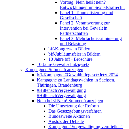
Vortrag: Nein heißt nein?
Entwicklungen im Sexualstrafrecht.
Panel 1: Traumatisierung und
Gesellschaft
Panel 2: Verantwortung zur
Intervention bei Gewalt in
Partnerschaften
Panel 3: Mehrfachdiskriminierung
und Belastung
bff-Kongress in Bildern
bff-Jubiläumsfeier in Bildern
10 Jahre bff - Broschüre
10 Jahre Gewaltschutzgesetz
Kampagnen
Submenü anzeigen
bff-Kampagne #GewalthilfegesetzJetzt 2024
Kampagne zu Landtagswahlen in Sachsen,
Thüringen, Brandenburg
#HilfenachVergewaltigung
#HilfenachVergewaltigung
Nein heißt Nein!
Submenü anzeigen
Die Umsetzung der Reform
Das Gesetzgebungsverfahren
Bundesweite Aktionen
Anstoß der Debatte
Kampagne "Vergewaltigung verurteilen"