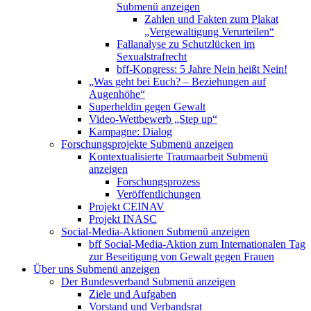
Submenü anzeigen
Zahlen und Fakten zum Plakat
„Vergewaltigung Verurteilen“
Fallanalyse zu Schutzlücken im
Sexualstrafrecht
bff-Kongress: 5 Jahre Nein heißt Nein!
„Was geht bei Euch? – Beziehungen auf
Augenhöhe“
Superheldin gegen Gewalt
Video-Wettbewerb „Step up“
Kampagne: Dialog
Forschungsprojekte
Submenü anzeigen
Kontextualisierte Traumaarbeit
Submenü
anzeigen
Forschungsprozess
Veröffentlichungen
Projekt CEINAV
Projekt INASC
Social-Media-Aktionen
Submenü anzeigen
bff Social-Media-Aktion zum Internationalen Tag
zur Beseitigung von Gewalt gegen Frauen
Über uns
Submenü anzeigen
Der Bundesverband
Submenü anzeigen
Ziele und Aufgaben
Vorstand und Verbandsrat