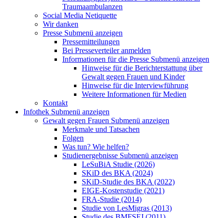
Traumaambulanzen
Social Media Netiquette
Wir danken
Presse
Submenü anzeigen
Pressemitteilungen
Bei Presseverteiler anmelden
Informationen für die Presse
Submenü anzeigen
Hinweise für die Berichterstattung über
Gewalt gegen Frauen und Kinder
Hinweise für die Interviewführung
Weitere Informationen für Medien
Kontakt
Infothek
Submenü anzeigen
Gewalt gegen Frauen
Submenü anzeigen
Merkmale und Tatsachen
Folgen
Was tun? Wie helfen?
Studienergebnisse
Submenü anzeigen
LeSuBiA Studie (2026)
SKiD des BKA (2024)
SKiD-Studie des BKA (2022)
EIGE-Kostenstudie (2021)
FRA-Studie (2014)
Studie von LesMigras (2013)
Studie des BMFSFJ (2011)