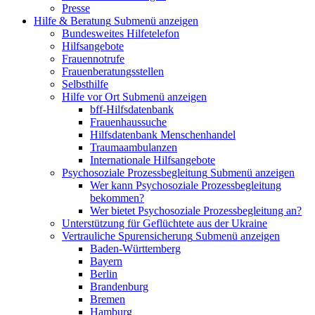
Presse
Hilfe & Beratung
Submenü anzeigen
Bundesweites Hilfetelefon
Hilfsangebote
Frauennotrufe
Frauenberatungsstellen
Selbsthilfe
Hilfe vor Ort
Submenü anzeigen
bff-Hilfsdatenbank
Frauenhaussuche
Hilfsdatenbank Menschenhandel
Traumaambulanzen
Internationale Hilfsangebote
Psychosoziale Prozessbegleitung
Submenü anzeigen
Wer kann Psychosoziale Prozessbegleitung
bekommen?
Wer bietet Psychosoziale Prozessbegleitung an?
Unterstützung für Geflüchtete aus der Ukraine
Vertrauliche Spurensicherung
Submenü anzeigen
Baden-Württemberg
Bayern
Berlin
Brandenburg
Bremen
Hamburg