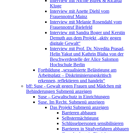
Interview mit Nicole Burek & Ricarda
Kluge
Interview mit Anette Diehl vom
Frauennotruf Mainz
Interview mit Melanie Rosendahl vom
Frauennotruf Bielefeld
Interview mit Sandra Boger und Kerstin
Demuth aus dem Projekt „aktiv gegen
digitale Gewalt“
Interview mit Prof. Dr. Nivedita Prasad,
Helin Yakut und Kathrin Blaha von der
Beschwerdestelle der Alice Salomon
Hochschule Berlin
Fortbildung „sexualisierte Belästigung am
Arbeitsplatz – Diskriminierungskritisch
erkennen, reflektieren und handeln“
bff: Suse - Gewalt gegen Frauen und Mädchen mit
Behinderungen
Submenü anzeigen
Suse – Gewaltschutz in Einrichtungen
Suse. Im Recht.
Submenü anzeigen
Das Projekt
Submenü anzeigen
Barrieren abbauen
Selbstermächtigung
Schlüsselpersonen sensibilisieren
Barrieren in Strafverfahren abbauen