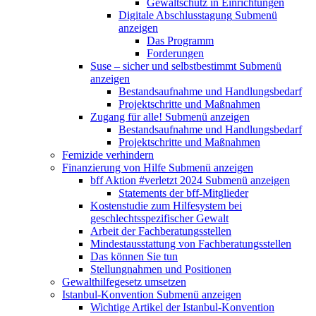
Gewaltschutz in Einrichtungen
Digitale Abschlusstagung
Submenü
anzeigen
Das Programm
Forderungen
Suse – sicher und selbstbestimmt
Submenü
anzeigen
Bestandsaufnahme und Handlungsbedarf
Projektschritte und Maßnahmen
Zugang für alle!
Submenü anzeigen
Bestandsaufnahme und Handlungsbedarf
Projektschritte und Maßnahmen
Femizide verhindern
Finanzierung von Hilfe
Submenü anzeigen
bff Aktion #verletzt 2024
Submenü anzeigen
Statements der bff-Mitglieder
Kostenstudie zum Hilfesystem bei
geschlechtsspezifischer Gewalt
Arbeit der Fachberatungsstellen
Mindestausstattung von Fachberatungsstellen
Das können Sie tun
Stellungnahmen und Positionen
Gewalthilfegesetz umsetzen
Istanbul-Konvention
Submenü anzeigen
Wichtige Artikel der Istanbul-Konvention