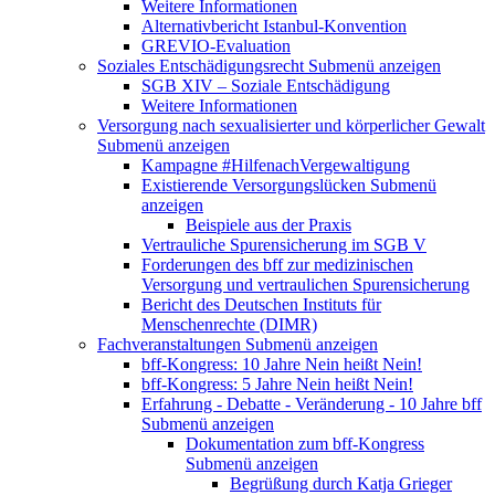
Weitere Informationen
Alternativbericht Istanbul-Konvention
GREVIO-Evaluation
Soziales Entschädigungsrecht
Submenü anzeigen
SGB XIV – Soziale Entschädigung
Weitere Informationen
Versorgung nach sexualisierter und körperlicher Gewalt
Submenü anzeigen
Kampagne #HilfenachVergewaltigung
Existierende Versorgungslücken
Submenü
anzeigen
Beispiele aus der Praxis
Vertrauliche Spurensicherung im SGB V
Forderungen des bff zur medizinischen
Versorgung und vertraulichen Spurensicherung
Bericht des Deutschen Instituts für
Menschenrechte (DIMR)
Fachveranstaltungen
Submenü anzeigen
bff-Kongress: 10 Jahre Nein heißt Nein!
bff-Kongress: 5 Jahre Nein heißt Nein!
Erfahrung - Debatte - Veränderung - 10 Jahre bff
Submenü anzeigen
Dokumentation zum bff-Kongress
Submenü anzeigen
Begrüßung durch Katja Grieger