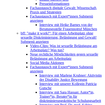
Presseinformationen
Fachaustausch digitale Gewalt: Wissenschaft,
Praxis und Strategien
Fachaustausch mit Expert*innen
Submenü
anzeigen
Interview mit Heike Barnes von der
Beratungsstelle Frauennotruf München
bff: "make it work!“: Für einen Arbeitsplatz ohne
sexuelle Diskriminierung, Belästigung und Gewalt!
Submenü anzeigen
Video-Clips: Was ist sexuelle Belästigung am
Arbeitsplatz? Was tun?
Neue rechtliche Möglichkeiten gegen sexuelle
Belästigung am Arbeitsplatz
Social Media Aktionen
Fachaustausch mit Expert*innen
Submenü
anzeigen
Interview mit Marlene Krubner: Aktivistin
der Disability Justice Bewegung
Interview mit unserer Kollegin Patricia
Gutsche
Interview mit Sara Hassan: Autor*in,
Trainer*in, Berater*in für
diskriminierungskritische Schulungsarbeit
Interview mit Prof. Dr. med. Sabine