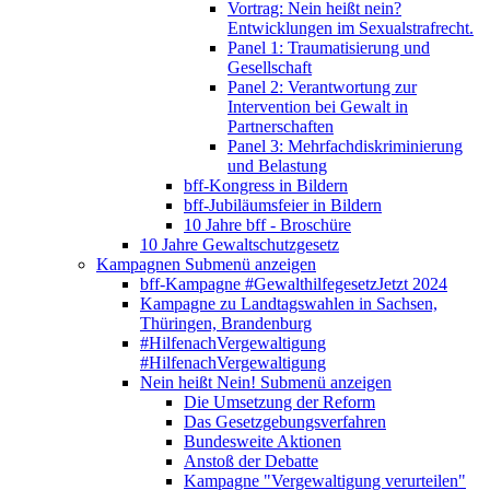
Vortrag: Nein heißt nein?
Entwicklungen im Sexualstrafrecht.
Panel 1: Traumatisierung und
Gesellschaft
Panel 2: Verantwortung zur
Intervention bei Gewalt in
Partnerschaften
Panel 3: Mehrfachdiskriminierung
und Belastung
bff-Kongress in Bildern
bff-Jubiläumsfeier in Bildern
10 Jahre bff - Broschüre
10 Jahre Gewaltschutzgesetz
Kampagnen
Submenü anzeigen
bff-Kampagne #GewalthilfegesetzJetzt 2024
Kampagne zu Landtagswahlen in Sachsen,
Thüringen, Brandenburg
#HilfenachVergewaltigung
#HilfenachVergewaltigung
Nein heißt Nein!
Submenü anzeigen
Die Umsetzung der Reform
Das Gesetzgebungsverfahren
Bundesweite Aktionen
Anstoß der Debatte
Kampagne "Vergewaltigung verurteilen"