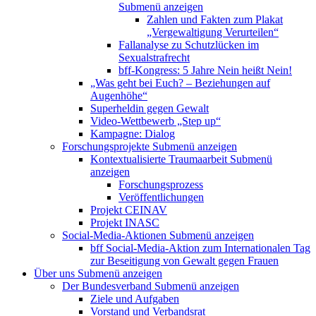
Submenü anzeigen
Zahlen und Fakten zum Plakat
„Vergewaltigung Verurteilen“
Fallanalyse zu Schutzlücken im
Sexualstrafrecht
bff-Kongress: 5 Jahre Nein heißt Nein!
„Was geht bei Euch? – Beziehungen auf
Augenhöhe“
Superheldin gegen Gewalt
Video-Wettbewerb „Step up“
Kampagne: Dialog
Forschungsprojekte
Submenü anzeigen
Kontextualisierte Traumaarbeit
Submenü
anzeigen
Forschungsprozess
Veröffentlichungen
Projekt CEINAV
Projekt INASC
Social-Media-Aktionen
Submenü anzeigen
bff Social-Media-Aktion zum Internationalen Tag
zur Beseitigung von Gewalt gegen Frauen
Über uns
Submenü anzeigen
Der Bundesverband
Submenü anzeigen
Ziele und Aufgaben
Vorstand und Verbandsrat