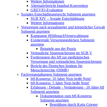
Weitere Informationen
Alternativbericht Istanbul-Konvention
GREVIO-Evaluation
Soziales Entschädigungsrecht
Submenü anzeigen
SGB XIV – Soziale Entschädigung
Weitere Informationen
Versorgung nach sexualisierter und körperlicher Gewalt
Submenü anzeigen
Kampagne #HilfenachVergewaltigung
Existierende Versorgungslücken
Submenü
anzeigen
Beispiele aus der Praxis
Vertrauliche Spurensicherung im SGB V
Forderungen des bff zur medizinischen
Versorgung und vertraulichen Spurensicherung
Bericht des Deutschen Instituts für
Menschenrechte (DIMR)
Fachveranstaltungen
Submenü anzeigen
bff-Kongress: 10 Jahre Nein heißt Nein!
bff-Kongress: 5 Jahre Nein heißt Nein!
Erfahrung - Debatte - Veränderung - 10 Jahre bff
Submenü anzeigen
Dokumentation zum bff-Kongress
Submenü anzeigen
Begrüßung durch Katja Grieger