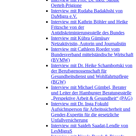
Oertelt-Prigione
Interview mit Rudaba Badakhshi von
DaMigra e.V.
Interview mit Kathrin Böhler und Heike
Fritzsche von der
Antidiskriminierungsstelle des Bundes
Interview mit Kübra Gümüşay
Netzaktivistin, Autorin und Journalistin
Interview mit Cathleen Roeder vom
Bundesverband mittelständische Wirtschaft
(BVMW)
Interview mit Dr. Heike Schambortski von
der Berufsgenossenschaft für
Gesundheitsdienst und Wohlfahrtspflege
(BGW)
Interview mit Michael Gümbel, Berater
und Leiter der Hamburger Beratungsstelle
„Perspektive Arbeit & Gesundheit“ (PAG)
Interview mit Dr. Inga Fokuhl
Aufsichtsperson für Arbeitssicherheit und
Gender-Expertin für die gesetzliche
Unfallversicherung
Interview mit Saideh Saadat-Lendle von
LesMigraS