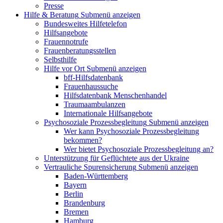
Presse
Hilfe & Beratung
Submenü anzeigen
Bundesweites Hilfetelefon
Hilfsangebote
Frauennotrufe
Frauenberatungsstellen
Selbsthilfe
Hilfe vor Ort
Submenü anzeigen
bff-Hilfsdatenbank
Frauenhaussuche
Hilfsdatenbank Menschenhandel
Traumaambulanzen
Internationale Hilfsangebote
Psychosoziale Prozessbegleitung
Submenü anzeigen
Wer kann Psychosoziale Prozessbegleitung
bekommen?
Wer bietet Psychosoziale Prozessbegleitung an?
Unterstützung für Geflüchtete aus der Ukraine
Vertrauliche Spurensicherung
Submenü anzeigen
Baden-Württemberg
Bayern
Berlin
Brandenburg
Bremen
Hamburg