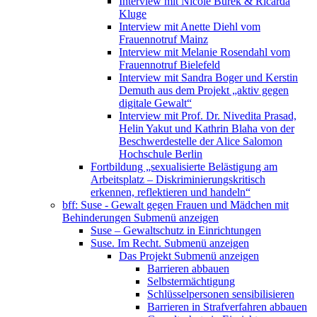
Interview mit Nicole Burek & Ricarda
Kluge
Interview mit Anette Diehl vom
Frauennotruf Mainz
Interview mit Melanie Rosendahl vom
Frauennotruf Bielefeld
Interview mit Sandra Boger und Kerstin
Demuth aus dem Projekt „aktiv gegen
digitale Gewalt“
Interview mit Prof. Dr. Nivedita Prasad,
Helin Yakut und Kathrin Blaha von der
Beschwerdestelle der Alice Salomon
Hochschule Berlin
Fortbildung „sexualisierte Belästigung am
Arbeitsplatz – Diskriminierungskritisch
erkennen, reflektieren und handeln“
bff: Suse - Gewalt gegen Frauen und Mädchen mit
Behinderungen
Submenü anzeigen
Suse – Gewaltschutz in Einrichtungen
Suse. Im Recht.
Submenü anzeigen
Das Projekt
Submenü anzeigen
Barrieren abbauen
Selbstermächtigung
Schlüsselpersonen sensibilisieren
Barrieren in Strafverfahren abbauen