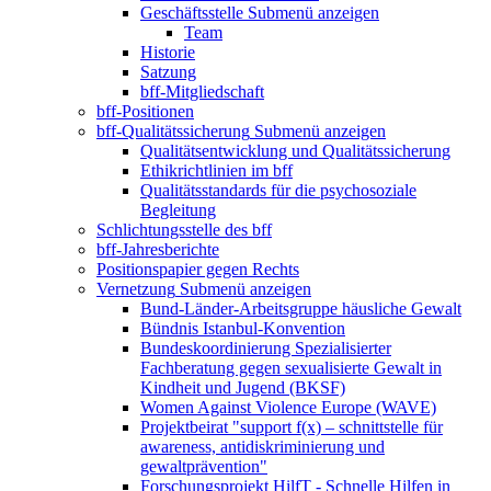
Geschäftsstelle
Submenü anzeigen
Team
Historie
Satzung
bff-Mitgliedschaft
bff-Positionen
bff-Qualitätssicherung
Submenü anzeigen
Qualitätsentwicklung und Qualitätssicherung
Ethikrichtlinien im bff
Qualitätsstandards für die psychosoziale
Begleitung
Schlichtungsstelle des bff
bff-Jahresberichte
Positionspapier gegen Rechts
Vernetzung
Submenü anzeigen
Bund-Länder-Arbeitsgruppe häusliche Gewalt
Bündnis Istanbul-Konvention
Bundeskoordinierung Spezialisierter
Fachberatung gegen sexualisierte Gewalt in
Kindheit und Jugend (BKSF)
Women Against Violence Europe (WAVE)
Projektbeirat "support f(x) – schnittstelle für
awareness, antidiskriminierung und
gewaltprävention"
Forschungsprojekt HilfT - Schnelle Hilfen in