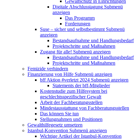
Gewaltschutz in Einrichtungen
Digitale Abschlusstagung
Submenü
anzeigen
Das Programm
Forderungen
Suse – sicher und selbstbestimmt
Submenü
anzeigen
Bestandsaufnahme und Handlungsbedarf
Projektschritte und Maßnahmen
Zugang für alle!
Submenü anzeigen
Bestandsaufnahme und Handlungsbedarf
Projektschritte und Maßnahmen
Femizide verhindern
Finanzierung von Hilfe
Submenü anzeigen
bff Aktion #verletzt 2024
Submenü anzeigen
Statements der bff-Mitglieder
Kostenstudie zum Hilfesystem bei
geschlechtsspezifischer Gewalt
Arbeit der Fachberatungsstellen
Mindestausstattung von Fachberatungsstellen
Das können Sie tun
Stellungnahmen und Positionen
Gewalthilfegesetz umsetzen
Istanbul-Konvention
Submenü anzeigen
Wichtige Artikel der Istanbul-Konvention