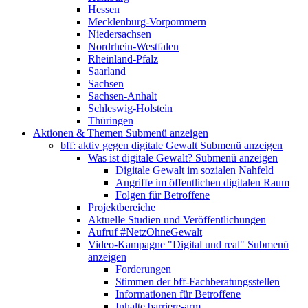
Hessen
Mecklenburg-Vorpommern
Niedersachsen
Nordrhein-Westfalen
Rheinland-Pfalz
Saarland
Sachsen
Sachsen-Anhalt
Schleswig-Holstein
Thüringen
Aktionen & Themen
Submenü anzeigen
bff: aktiv gegen digitale Gewalt
Submenü anzeigen
Was ist digitale Gewalt?
Submenü anzeigen
Digitale Gewalt im sozialen Nahfeld
Angriffe im öffentlichen digitalen Raum
Folgen für Betroffene
Projektbereiche
Aktuelle Studien und Veröffentlichungen
Aufruf #NetzOhneGewalt
Video-Kampagne "Digital und real"
Submenü
anzeigen
Forderungen
Stimmen der bff-Fachberatungsstellen
Informationen für Betroffene
Inhalte barriere-arm