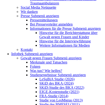
Traumaambulanzen
Social Media Netiquette
Wir danken
Presse
Submenü anzeigen
Pressemitteilungen
Bei Presseverteiler anmelden
Informationen für die Presse
Submenü anzeigen
Hinweise für die Berichterstattung über
Gewalt gegen Frauen und Kinder
Hinweise für die Interviewführung
Weitere Informationen für Medien
Kontakt
Infothek
Submenü anzeigen
Gewalt gegen Frauen
Submenü anzeigen
Merkmale und Tatsachen
Folgen
Was tun? Wie helfen?
Studienergebnisse
Submenü anzeigen
LeSuBiA Studie (2026)
SKiD des BKA (2024)
SKiD-Studie des BKA (2022)
EIGE-Kostenstudie (2021)
FRA-Studie (2014)
Studie von LesMigras (2013)
Studie des BMFSFJ (2011)