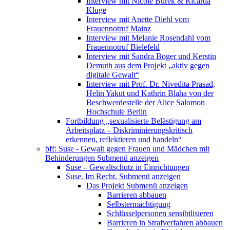
Interview mit Nicole Burek & Ricarda
Kluge
Interview mit Anette Diehl vom
Frauennotruf Mainz
Interview mit Melanie Rosendahl vom
Frauennotruf Bielefeld
Interview mit Sandra Boger und Kerstin
Demuth aus dem Projekt „aktiv gegen
digitale Gewalt“
Interview mit Prof. Dr. Nivedita Prasad,
Helin Yakut und Kathrin Blaha von der
Beschwerdestelle der Alice Salomon
Hochschule Berlin
Fortbildung „sexualisierte Belästigung am
Arbeitsplatz – Diskriminierungskritisch
erkennen, reflektieren und handeln“
bff: Suse - Gewalt gegen Frauen und Mädchen mit
Behinderungen
Submenü anzeigen
Suse – Gewaltschutz in Einrichtungen
Suse. Im Recht.
Submenü anzeigen
Das Projekt
Submenü anzeigen
Barrieren abbauen
Selbstermächtigung
Schlüsselpersonen sensibilisieren
Barrieren in Strafverfahren abbauen