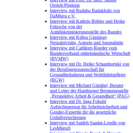
Oertelt-Prigione
Interview mit Rudaba Badakhshi von
DaMigra e.V.
Interview mit Kathrin Böhler und Heike
Fritzsche von der
Antidiskriminierungsstelle des Bundes
Interview mit Kübra Gümüşay
Netzaktivistin, Autorin und Journalistin
Interview mit Cathleen Roeder vom
Bundesverband mittelständische Wirtschaft
(BVMW)
Interview mit Dr. Heike Schambortski von
der Berufsgenossenschaft für
Gesundheitsdienst und Wohlfahrtspflege
(BGW)
Interview mit Michael Gümbel, Berater
und Leiter der Hamburger Beratungsstelle
„Perspektive Arbeit & Gesundheit“ (PAG)
Interview mit Dr. Inga Fokuhl
Aufsichtsperson für Arbeitssicherheit und
Gender-Expertin für die gesetzliche
Unfallversicherung
Interview mit Saideh Saadat-Lendle von
LesMigraS