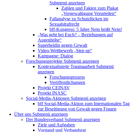
Submenü anzeigen
Zahlen und Fakten zum Plakat
„Vergewaltigung Verurteilen“
Fallanalyse zu Schutzlücken im
Sexualstrafrecht
bff-Kongress: 5 Jahre Nein heißt Nein!
„Was geht bei Euch? – Beziehungen auf
Augenhöhe“
Superheldin gegen Gewalt
Video-Wettbewerb „Step up“
Kampagne: Dialog
Forschungsprojekte
Submenü anzeigen
Kontextualisierte Traumaarbeit
Submenü
anzeigen
Forschungsprozess
Veröffentlichungen
Projekt CEINAV
Projekt INASC
Social-Media-Aktionen
Submenü anzeigen
bff Social-Media-Aktion zum Internationalen Tag
zur Beseitigung von Gewalt gegen Frauen
Über uns
Submenü anzeigen
Der Bundesverband
Submenü anzeigen
Ziele und Aufgaben
Vorstand und Verbandsrat