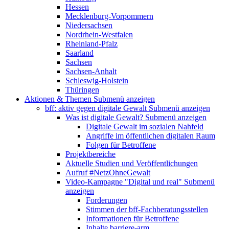
Hessen
Mecklenburg-Vorpommern
Niedersachsen
Nordrhein-Westfalen
Rheinland-Pfalz
Saarland
Sachsen
Sachsen-Anhalt
Schleswig-Holstein
Thüringen
Aktionen & Themen
Submenü anzeigen
bff: aktiv gegen digitale Gewalt
Submenü anzeigen
Was ist digitale Gewalt?
Submenü anzeigen
Digitale Gewalt im sozialen Nahfeld
Angriffe im öffentlichen digitalen Raum
Folgen für Betroffene
Projektbereiche
Aktuelle Studien und Veröffentlichungen
Aufruf #NetzOhneGewalt
Video-Kampagne "Digital und real"
Submenü
anzeigen
Forderungen
Stimmen der bff-Fachberatungsstellen
Informationen für Betroffene
Inhalte barriere-arm