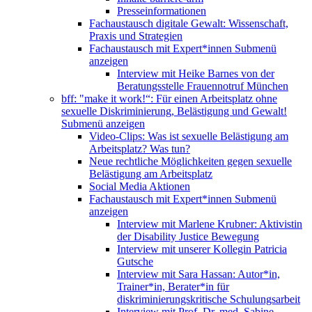
Presseinformationen
Fachaustausch digitale Gewalt: Wissenschaft,
Praxis und Strategien
Fachaustausch mit Expert*innen
Submenü
anzeigen
Interview mit Heike Barnes von der
Beratungsstelle Frauennotruf München
bff: "make it work!“: Für einen Arbeitsplatz ohne
sexuelle Diskriminierung, Belästigung und Gewalt!
Submenü anzeigen
Video-Clips: Was ist sexuelle Belästigung am
Arbeitsplatz? Was tun?
Neue rechtliche Möglichkeiten gegen sexuelle
Belästigung am Arbeitsplatz
Social Media Aktionen
Fachaustausch mit Expert*innen
Submenü
anzeigen
Interview mit Marlene Krubner: Aktivistin
der Disability Justice Bewegung
Interview mit unserer Kollegin Patricia
Gutsche
Interview mit Sara Hassan: Autor*in,
Trainer*in, Berater*in für
diskriminierungskritische Schulungsarbeit
Interview mit Prof. Dr. med. Sabine