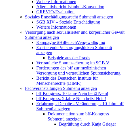
Weitere Informationen
Alternativbericht Istanbul-Konvention
GREVIO-Evaluation
Soziales Entschädigungsrecht
Submenü anzeigen
SGB XIV – Soziale Entschädigung
Weitere Informationen
Versorgung nach sexualisierter und körperlicher Gewalt
Submenü anzeigen
Kampagne #HilfenachVergewaltigung
Existierende Versorgungslücken
Submenü
anzeigen
Beispiele aus der Praxis
Vertrauliche Spurensicherung im SGB V
Forderungen des bff zur medizinischen
Versorgung und vertraulichen Spurensicherung
Bericht des Deutschen Instituts für
Menschenrechte (DIMR)
Fachveranstaltungen
Submenü anzeigen
bff-Kongress: 10 Jahre Nein heißt Nein!
bff-Kongress: 5 Jahre Nein heißt Nein!
Erfahrung - Debatte - Veränderung - 10 Jahre bff
Submenü anzeigen
Dokumentation zum bff-Kongress
Submenü anzeigen
Begrüßung durch Katja Grieger