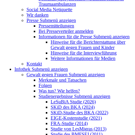
Traumaambulanzen
Social Media Netiquette
Wir danken
Presse
Submenü anzeigen
Pressemitteilungen
Bei Presseverteiler anmelden
Informationen für die Presse
Submenü anzeigen
Hinweise für die Berichterstattung über
Gewalt gegen Frauen und Kinder
Hinweise für die Interviewführung
Weitere Informationen für Medien
Kontakt
Infothek
Submenü anzeigen
Gewalt gegen Frauen
Submenü anzeigen
Merkmale und Tatsachen
Folgen
Was tun? Wie helfen?
Studienergebnisse
Submenü anzeigen
LeSuBiA Studie (2026)
SKiD des BKA (2024)
SKiD-Studie des BKA (2022)
EIGE-Kostenstudie (2021)
FRA-Studie (2014)
Studie von LesMigras (2013)
Studie des BMFSFJ (2011)