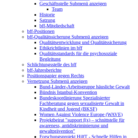
Geschäftsstelle
Submenü anzeigen
Team
Historie
Satzung
bff-Mitgliedschaft
bff-Positionen
bff-Qualitätssicherung
Submenü anzeigen
Qualitätsentwicklung und Qualitätssicherung
Ethikrichtlinien im bff
Qualitätsstandards für die psychosoziale
Begleitung
Schlichtungsstelle des bff
bff-Jahresberichte
Positionspapier gegen Rechts
Vernetzung
Submenü anzeigen
Bund-Länder-Arbeitsgruppe häusliche Gewalt
Bündnis Istanbul-Konvention
Bundeskoordinierung Spezialisierter
Fachberatung gegen sexualisierte Gewalt in
Kindheit und Jugend (BKSF)
Women Against Violence Europe (WAVE)
Projektbeirat "support f(x) – schnittstelle für
awareness, antidiskriminierung und
gewaltprävention"
Forschungsprojekt HilfT - Schnelle Hilfen in