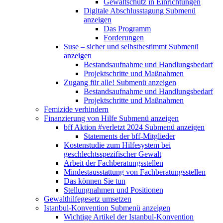
Gewaltschutz in Einrichtungen
Digitale Abschlusstagung
Submenü
anzeigen
Das Programm
Forderungen
Suse – sicher und selbstbestimmt
Submenü
anzeigen
Bestandsaufnahme und Handlungsbedarf
Projektschritte und Maßnahmen
Zugang für alle!
Submenü anzeigen
Bestandsaufnahme und Handlungsbedarf
Projektschritte und Maßnahmen
Femizide verhindern
Finanzierung von Hilfe
Submenü anzeigen
bff Aktion #verletzt 2024
Submenü anzeigen
Statements der bff-Mitglieder
Kostenstudie zum Hilfesystem bei
geschlechtsspezifischer Gewalt
Arbeit der Fachberatungsstellen
Mindestausstattung von Fachberatungsstellen
Das können Sie tun
Stellungnahmen und Positionen
Gewalthilfegesetz umsetzen
Istanbul-Konvention
Submenü anzeigen
Wichtige Artikel der Istanbul-Konvention