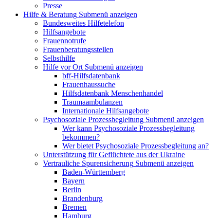
Presse
Hilfe & Beratung
Submenü anzeigen
Bundesweites Hilfetelefon
Hilfsangebote
Frauennotrufe
Frauenberatungsstellen
Selbsthilfe
Hilfe vor Ort
Submenü anzeigen
bff-Hilfsdatenbank
Frauenhaussuche
Hilfsdatenbank Menschenhandel
Traumaambulanzen
Internationale Hilfsangebote
Psychosoziale Prozessbegleitung
Submenü anzeigen
Wer kann Psychosoziale Prozessbegleitung
bekommen?
Wer bietet Psychosoziale Prozessbegleitung an?
Unterstützung für Geflüchtete aus der Ukraine
Vertrauliche Spurensicherung
Submenü anzeigen
Baden-Württemberg
Bayern
Berlin
Brandenburg
Bremen
Hamburg