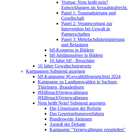
Vortrag: Nein heißt nein?
Entwicklungen im Sexualstrafrecht.
Panel 1: Traumatisierung und
Gesellschaft
Panel 2: Verantwortung zur
Intervention bei Gewalt in
Partnerschaften
Panel 3: Mehrfachdiskriminierung
und Belastung
bff-Kongress in Bildern
bff-Jubiläumsfeier in Bildern
10 Jahre bff - Broschüre
10 Jahre Gewaltschutzgesetz
Kampagnen
Submenü anzeigen
bff-Kampagne #GewalthilfegesetzJetzt 2024
Kampagne zu Landtagswahlen in Sachsen,
Thüringen, Brandenburg
#HilfenachVergewaltigung
#HilfenachVergewaltigung
Nein heißt Nein!
Submenü anzeigen
Die Umsetzung der Reform
Das Gesetzgebungsverfahren
Bundesweite Aktionen
Anstoß der Debatte
Kampagne "Vergewaltigung verurteilen"