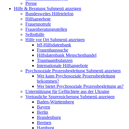
Presse
Hilfe & Beratung
Submenü anzeigen
Bundesweites Hilfetelefon
Hilfsangebote
Frauennotrufe
Frauenberatungsstellen
Selbsthilfe
Hilfe vor Ort
Submenü anzeigen
bff-Hilfsdatenbank
Frauenhaussuche
Hilfsdatenbank Menschenhandel
Traumaambulanzen
Internationale Hilfsangebote
Psychosoziale Prozessbegleitung
Submenü anzeigen
Wer kann Psychosoziale Prozessbegleitung
bekommen?
Wer bietet Psychosoziale Prozessbegleitung an?
Unterstützung für Geflüchtete aus der Ukraine
Vertrauliche Spurensicherung
Submenü anzeigen
Baden-Württemberg
Bayern
Berlin
Brandenburg
Bremen
Hamburg