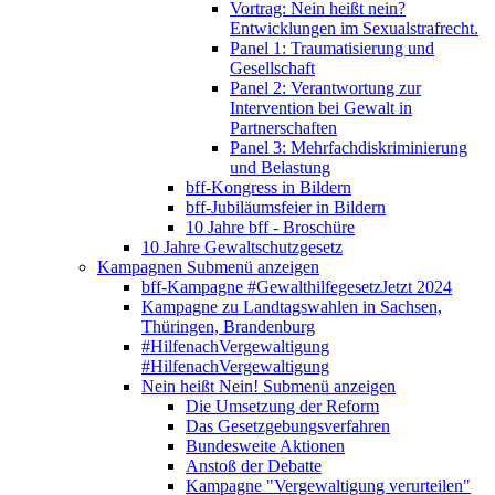
Vortrag: Nein heißt nein?
Entwicklungen im Sexualstrafrecht.
Panel 1: Traumatisierung und
Gesellschaft
Panel 2: Verantwortung zur
Intervention bei Gewalt in
Partnerschaften
Panel 3: Mehrfachdiskriminierung
und Belastung
bff-Kongress in Bildern
bff-Jubiläumsfeier in Bildern
10 Jahre bff - Broschüre
10 Jahre Gewaltschutzgesetz
Kampagnen
Submenü anzeigen
bff-Kampagne #GewalthilfegesetzJetzt 2024
Kampagne zu Landtagswahlen in Sachsen,
Thüringen, Brandenburg
#HilfenachVergewaltigung
#HilfenachVergewaltigung
Nein heißt Nein!
Submenü anzeigen
Die Umsetzung der Reform
Das Gesetzgebungsverfahren
Bundesweite Aktionen
Anstoß der Debatte
Kampagne "Vergewaltigung verurteilen"