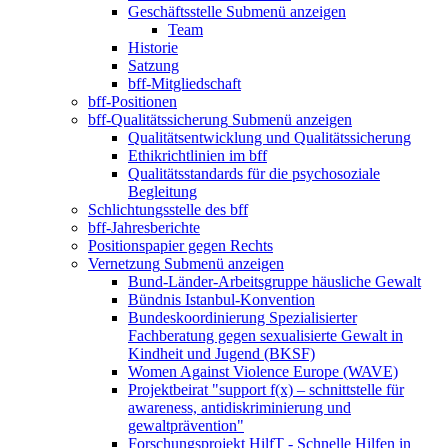
Geschäftsstelle
Submenü anzeigen
Team
Historie
Satzung
bff-Mitgliedschaft
bff-Positionen
bff-Qualitätssicherung
Submenü anzeigen
Qualitätsentwicklung und Qualitätssicherung
Ethikrichtlinien im bff
Qualitätsstandards für die psychosoziale
Begleitung
Schlichtungsstelle des bff
bff-Jahresberichte
Positionspapier gegen Rechts
Vernetzung
Submenü anzeigen
Bund-Länder-Arbeitsgruppe häusliche Gewalt
Bündnis Istanbul-Konvention
Bundeskoordinierung Spezialisierter
Fachberatung gegen sexualisierte Gewalt in
Kindheit und Jugend (BKSF)
Women Against Violence Europe (WAVE)
Projektbeirat "support f(x) – schnittstelle für
awareness, antidiskriminierung und
gewaltprävention"
Forschungsprojekt HilfT - Schnelle Hilfen in