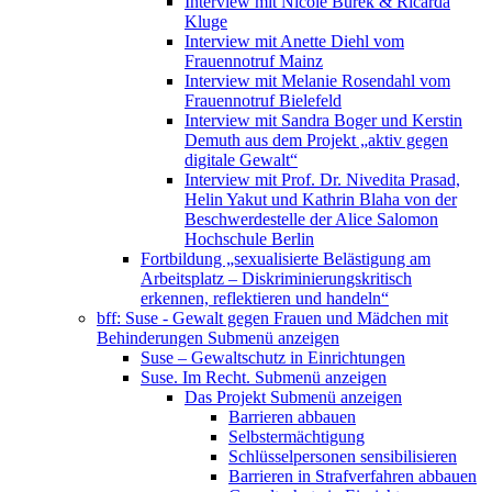
Interview mit Nicole Burek & Ricarda
Kluge
Interview mit Anette Diehl vom
Frauennotruf Mainz
Interview mit Melanie Rosendahl vom
Frauennotruf Bielefeld
Interview mit Sandra Boger und Kerstin
Demuth aus dem Projekt „aktiv gegen
digitale Gewalt“
Interview mit Prof. Dr. Nivedita Prasad,
Helin Yakut und Kathrin Blaha von der
Beschwerdestelle der Alice Salomon
Hochschule Berlin
Fortbildung „sexualisierte Belästigung am
Arbeitsplatz – Diskriminierungskritisch
erkennen, reflektieren und handeln“
bff: Suse - Gewalt gegen Frauen und Mädchen mit
Behinderungen
Submenü anzeigen
Suse – Gewaltschutz in Einrichtungen
Suse. Im Recht.
Submenü anzeigen
Das Projekt
Submenü anzeigen
Barrieren abbauen
Selbstermächtigung
Schlüsselpersonen sensibilisieren
Barrieren in Strafverfahren abbauen