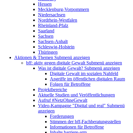
Hessen
Mecklenburg-Vorpommern
Niedersachsen
Nordrhein-Westfalen
Rheinland-Pfalz
Saarland
Sachsen
Sachsen-Anhalt
Schleswig-Holstein
Thüringen
Aktionen & Themen
Submenü anzeigen
bff: aktiv gegen digitale Gewalt
Submenü anzeigen
Was ist digitale Gewalt?
Submenü anzeigen
Digitale Gewalt im sozialen Nahfeld
Angriffe im öffentlichen digitalen Raum
Folgen für Betroffene
Projektbereiche
Aktuelle Studien und Veröffentlichungen
Aufruf #NetzOhneGewalt
Video-Kampagne "Digital und real"
Submenü
anzeigen
Forderungen
Stimmen der bff-Fachberatungsstellen
Informationen für Betroffene
Inhalte barriere-arm