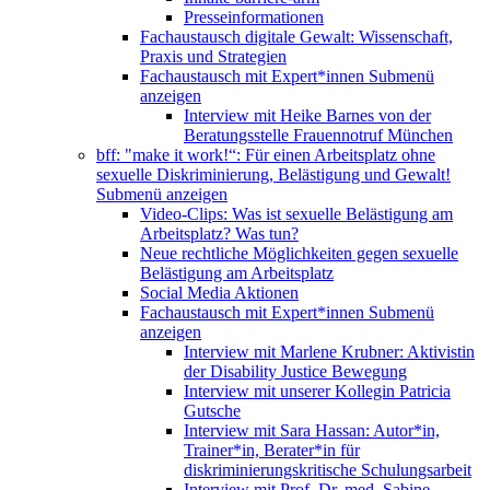
Presseinformationen
Fachaustausch digitale Gewalt: Wissenschaft,
Praxis und Strategien
Fachaustausch mit Expert*innen
Submenü
anzeigen
Interview mit Heike Barnes von der
Beratungsstelle Frauennotruf München
bff: "make it work!“: Für einen Arbeitsplatz ohne
sexuelle Diskriminierung, Belästigung und Gewalt!
Submenü anzeigen
Video-Clips: Was ist sexuelle Belästigung am
Arbeitsplatz? Was tun?
Neue rechtliche Möglichkeiten gegen sexuelle
Belästigung am Arbeitsplatz
Social Media Aktionen
Fachaustausch mit Expert*innen
Submenü
anzeigen
Interview mit Marlene Krubner: Aktivistin
der Disability Justice Bewegung
Interview mit unserer Kollegin Patricia
Gutsche
Interview mit Sara Hassan: Autor*in,
Trainer*in, Berater*in für
diskriminierungskritische Schulungsarbeit
Interview mit Prof. Dr. med. Sabine