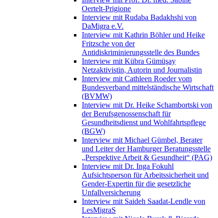
Oertelt-Prigione
Interview mit Rudaba Badakhshi von
DaMigra e.V.
Interview mit Kathrin Böhler und Heike
Fritzsche von der
Antidiskriminierungsstelle des Bundes
Interview mit Kübra Gümüşay
Netzaktivistin, Autorin und Journalistin
Interview mit Cathleen Roeder vom
Bundesverband mittelständische Wirtschaft
(BVMW)
Interview mit Dr. Heike Schambortski von
der Berufsgenossenschaft für
Gesundheitsdienst und Wohlfahrtspflege
(BGW)
Interview mit Michael Gümbel, Berater
und Leiter der Hamburger Beratungsstelle
„Perspektive Arbeit & Gesundheit“ (PAG)
Interview mit Dr. Inga Fokuhl
Aufsichtsperson für Arbeitssicherheit und
Gender-Expertin für die gesetzliche
Unfallversicherung
Interview mit Saideh Saadat-Lendle von
LesMigraS