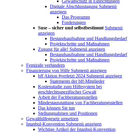
Gewaltschutz in Einrichtungen
Digitale Abschlusstagung
Submenü
anzeigen
Das Programm
Forderungen
Suse – sicher und selbstbestimmt
Submenü
anzeigen
Bestandsaufnahme und Handlungsbedarf
Projektschritte und Maßnahmen
Zugang für alle!
Submenü anzeigen
Bestandsaufnahme und Handlungsbedarf
Projektschritte und Maßnahmen
Femizide verhindern
Finanzierung von Hilfe
Submenü anzeigen
bff Aktion #verletzt 2024
Submenü anzeigen
Statements der bff-Mitglieder
Kostenstudie zum Hilfesystem bei
geschlechtsspezifischer Gewalt
Arbeit der Fachberatungsstellen
Mindestausstattung von Fachberatungsstellen
Das können Sie tun
Stellungnahmen und Positionen
Gewalthilfegesetz umsetzen
Istanbul-Konvention
Submenü anzeigen
Wichtige Artikel der Istanbul-Konvention