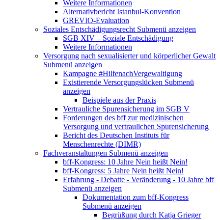
Weitere Informationen
Alternativbericht Istanbul-Konvention
GREVIO-Evaluation
Soziales Entschädigungsrecht
Submenü anzeigen
SGB XIV – Soziale Entschädigung
Weitere Informationen
Versorgung nach sexualisierter und körperlicher Gewalt
Submenü anzeigen
Kampagne #HilfenachVergewaltigung
Existierende Versorgungslücken
Submenü
anzeigen
Beispiele aus der Praxis
Vertrauliche Spurensicherung im SGB V
Forderungen des bff zur medizinischen
Versorgung und vertraulichen Spurensicherung
Bericht des Deutschen Instituts für
Menschenrechte (DIMR)
Fachveranstaltungen
Submenü anzeigen
bff-Kongress: 10 Jahre Nein heißt Nein!
bff-Kongress: 5 Jahre Nein heißt Nein!
Erfahrung - Debatte - Veränderung - 10 Jahre bff
Submenü anzeigen
Dokumentation zum bff-Kongress
Submenü anzeigen
Begrüßung durch Katja Grieger