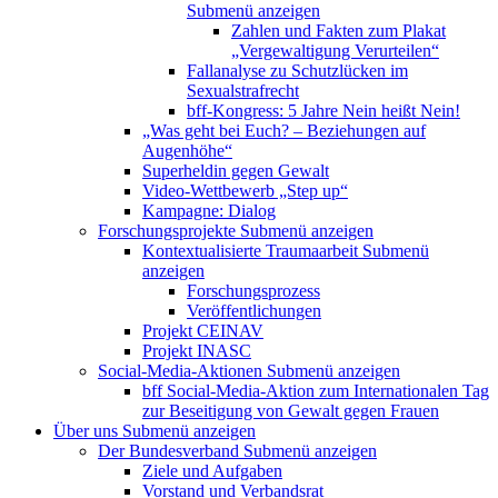
Submenü anzeigen
Zahlen und Fakten zum Plakat
„Vergewaltigung Verurteilen“
Fallanalyse zu Schutzlücken im
Sexualstrafrecht
bff-Kongress: 5 Jahre Nein heißt Nein!
„Was geht bei Euch? – Beziehungen auf
Augenhöhe“
Superheldin gegen Gewalt
Video-Wettbewerb „Step up“
Kampagne: Dialog
Forschungsprojekte
Submenü anzeigen
Kontextualisierte Traumaarbeit
Submenü
anzeigen
Forschungsprozess
Veröffentlichungen
Projekt CEINAV
Projekt INASC
Social-Media-Aktionen
Submenü anzeigen
bff Social-Media-Aktion zum Internationalen Tag
zur Beseitigung von Gewalt gegen Frauen
Über uns
Submenü anzeigen
Der Bundesverband
Submenü anzeigen
Ziele und Aufgaben
Vorstand und Verbandsrat