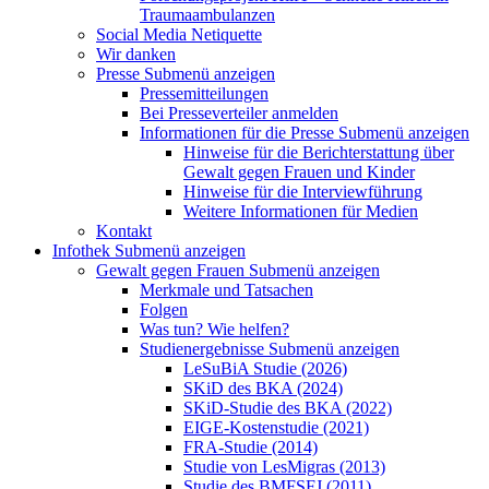
Traumaambulanzen
Social Media Netiquette
Wir danken
Presse
Submenü anzeigen
Pressemitteilungen
Bei Presseverteiler anmelden
Informationen für die Presse
Submenü anzeigen
Hinweise für die Berichterstattung über
Gewalt gegen Frauen und Kinder
Hinweise für die Interviewführung
Weitere Informationen für Medien
Kontakt
Infothek
Submenü anzeigen
Gewalt gegen Frauen
Submenü anzeigen
Merkmale und Tatsachen
Folgen
Was tun? Wie helfen?
Studienergebnisse
Submenü anzeigen
LeSuBiA Studie (2026)
SKiD des BKA (2024)
SKiD-Studie des BKA (2022)
EIGE-Kostenstudie (2021)
FRA-Studie (2014)
Studie von LesMigras (2013)
Studie des BMFSFJ (2011)