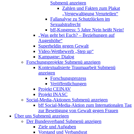
Submenü anzeigen
Zahlen und Fakten zum Plakat
„Vergewaltigung Verurteilen“
Fallanalyse zu Schutzlücken im
Sexualstrafrecht
bff-Kongress: 5 Jahre Nein heißt Nein!
„Was geht bei Euch? – Beziehungen auf
Augenhöhe“
Superheldin gegen Gewalt
Video-Wettbewerb „Step up“
Kampagne: Dialog
Forschungsprojekte
Submenü anzeigen
Kontextualisierte Traumaarbeit
Submenü
anzeigen
Forschungsprozess
Veröffentlichungen
Projekt CEINAV
Projekt INASC
Social-Media-Aktionen
Submenü anzeigen
bff Social-Media-Aktion zum Internationalen Tag
zur Beseitigung von Gewalt gegen Frauen
Über uns
Submenü anzeigen
Der Bundesverband
Submenü anzeigen
Ziele und Aufgaben
Vorstand und Verbandsrat