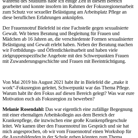
während des Studiums habe ich einige Zeit in diesem Bereich
gearbeitet und konnte insofern im Rahmen der Fokusregionenarbeit
zum Schutz vor sexueller Belästigung am Arbeitsplatz Pflege an
diese beruflichen Erfahrungen anknüpfen.
Der Frauennotruf Bielefeld ist eine Fachstelle gegen sexualisierte
Gewalt. Wir bieten Beratung und Begleitung für Frauen und
Mädchen ab 16 Jahren an, die verschiedenste Formen sexualisierter
Belästigung und Gewalt erlebt haben. Neben der Beratung machen
wir Fortbildungs- und Öffentlichkeitsarbeit und haben viele
zielgruppenspezifische Angebote mit den Schwerpunkten Frauen
mit Zuwanderungsgeschichte und Frauen mit Beeinträchtigung.
Von Mai 2019 bis August 2021 habt ihr in Bielefeld die „make it
work“-Fokusregion geleitet, Schwerpunkt war das Thema Pflege.
Warum habt ihr den Fokus auf diesen Bereich gelegt? Was war eure
Motivation euch als Fokusregion zu bewerben?
Melanie Rosendahl:
Das war eigentlich eine zufällige Begegnung
mit einer ehemaligen Arbeitskollegin aus dem Bereich der
Krankenpflege, die inzwischen eine große Krankenpflegeschule
leitet. Wir kamen über den Frauennotruf ins Gespräch und sie hat
mich angesprochen, ob wir vom Frauennotruf einen Workshop für
die Auszubildenden in der Schule geben könnten zum Thema