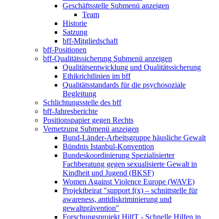
Geschäftsstelle
Submenü anzeigen
Team
Historie
Satzung
bff-Mitgliedschaft
bff-Positionen
bff-Qualitätssicherung
Submenü anzeigen
Qualitätsentwicklung und Qualitätssicherung
Ethikrichtlinien im bff
Qualitätsstandards für die psychosoziale
Begleitung
Schlichtungsstelle des bff
bff-Jahresberichte
Positionspapier gegen Rechts
Vernetzung
Submenü anzeigen
Bund-Länder-Arbeitsgruppe häusliche Gewalt
Bündnis Istanbul-Konvention
Bundeskoordinierung Spezialisierter
Fachberatung gegen sexualisierte Gewalt in
Kindheit und Jugend (BKSF)
Women Against Violence Europe (WAVE)
Projektbeirat "support f(x) – schnittstelle für
awareness, antidiskriminierung und
gewaltprävention"
Forschungsprojekt HilfT - Schnelle Hilfen in