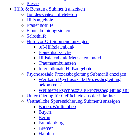
Presse
Hilfe & Beratung
Submenü anzeigen
Bundesweites Hilfetelefon
Hilfsangebote
Frauennotrufe
Frauenberatungsstellen
Selbsthilfe
Hilfe vor Ort
Submenü anzeigen
bff-Hilfsdatenbank
Frauenhaussuche
Hilfsdatenbank Menschenhandel
Traumaambulanzen
Internationale Hilfsangebote
Psychosoziale Prozessbegleitung
Submenü anzeigen
Wer kann Psychosoziale Prozessbegleitung
bekommen?
Wer bietet Psychosoziale Prozessbegleitung an?
Unterstützung für Geflüchtete aus der Ukraine
Vertrauliche Spurensicherung
Submenü anzeigen
Baden-Württemberg
Bayern
Berlin
Brandenburg
Bremen
Hamburg