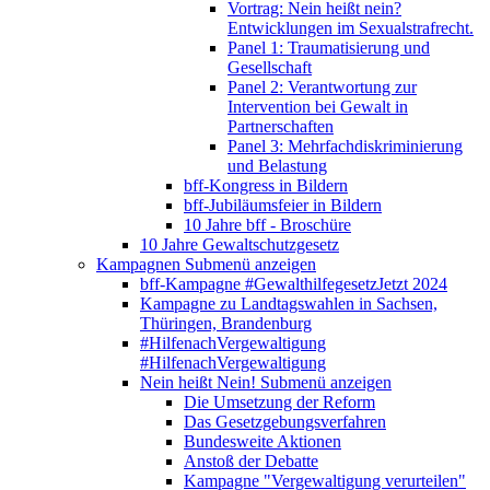
Vortrag: Nein heißt nein?
Entwicklungen im Sexualstrafrecht.
Panel 1: Traumatisierung und
Gesellschaft
Panel 2: Verantwortung zur
Intervention bei Gewalt in
Partnerschaften
Panel 3: Mehrfachdiskriminierung
und Belastung
bff-Kongress in Bildern
bff-Jubiläumsfeier in Bildern
10 Jahre bff - Broschüre
10 Jahre Gewaltschutzgesetz
Kampagnen
Submenü anzeigen
bff-Kampagne #GewalthilfegesetzJetzt 2024
Kampagne zu Landtagswahlen in Sachsen,
Thüringen, Brandenburg
#HilfenachVergewaltigung
#HilfenachVergewaltigung
Nein heißt Nein!
Submenü anzeigen
Die Umsetzung der Reform
Das Gesetzgebungsverfahren
Bundesweite Aktionen
Anstoß der Debatte
Kampagne "Vergewaltigung verurteilen"