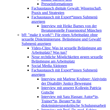
Presseinformationen
Fachaustausch digitale Gewalt: Wissenschaft,
Praxis und Strategien
Fachaustausch mit Expert*innen
Submenü
anzeigen
Interview mit Heike Barnes von der
Beratungsstelle Frauennotruf München
bff: "make it work!“: Für einen Arbeitsplatz ohne
sexuelle Diskriminierung, Belästigung und Gewalt!
Submenü anzeigen
Video-Clips: Was ist sexuelle Belästigung am
Arbeitsplatz? Was tun?
Neue rechtliche Möglichkeiten gegen sexuelle
Belästigung am Arbeitsplatz
Social Media Aktionen
Fachaustausch mit Expert*innen
Submenü
anzeigen
Interview mit Marlene Krubner: Aktivistin
der Disability Justice Bewegung
Interview mit unserer Kollegin Patricia
Gutsche
Interview mit Sara Hassan: Autor*in,
Trainer*in, Berater*in für
diskriminierungskritische Schulungsarbeit
Interview mit Prof. Dr. med. Sabine