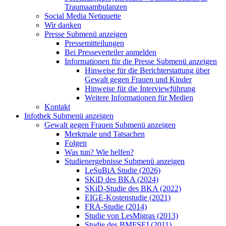
Traumaambulanzen
Social Media Netiquette
Wir danken
Presse
Submenü anzeigen
Pressemitteilungen
Bei Presseverteiler anmelden
Informationen für die Presse
Submenü anzeigen
Hinweise für die Berichterstattung über
Gewalt gegen Frauen und Kinder
Hinweise für die Interviewführung
Weitere Informationen für Medien
Kontakt
Infothek
Submenü anzeigen
Gewalt gegen Frauen
Submenü anzeigen
Merkmale und Tatsachen
Folgen
Was tun? Wie helfen?
Studienergebnisse
Submenü anzeigen
LeSuBiA Studie (2026)
SKiD des BKA (2024)
SKiD-Studie des BKA (2022)
EIGE-Kostenstudie (2021)
FRA-Studie (2014)
Studie von LesMigras (2013)
Studie des BMFSFJ (2011)