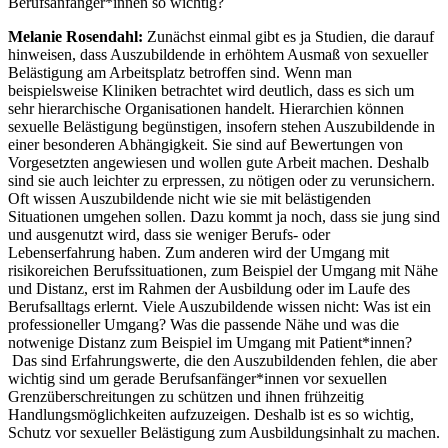
Berufsanfänger*innen so wichtig?
Melanie Rosendahl:
Zunächst einmal gibt es ja Studien, die darauf
hinweisen, dass Auszubildende in erhöhtem Ausmaß von sexueller
Belästigung am Arbeitsplatz betroffen sind. Wenn man
beispielsweise Kliniken betrachtet wird deutlich, dass es sich um
sehr hierarchische Organisationen handelt. Hierarchien können
sexuelle Belästigung begünstigen, insofern stehen Auszubildende in
einer besonderen Abhängigkeit. Sie sind auf Bewertungen von
Vorgesetzten angewiesen und wollen gute Arbeit machen. Deshalb
sind sie auch leichter zu erpressen, zu nötigen oder zu verunsichern.
Oft wissen Auszubildende nicht wie sie mit belästigenden
Situationen umgehen sollen. Dazu kommt ja noch, dass sie jung sind
und ausgenutzt wird, dass sie weniger Berufs- oder
Lebenserfahrung haben. Zum anderen wird der Umgang mit
risikoreichen Berufssituationen, zum Beispiel der Umgang mit Nähe
und Distanz, erst im Rahmen der Ausbildung oder im Laufe des
Berufsalltags erlernt. Viele Auszubildende wissen nicht: Was ist ein
professioneller Umgang? Was die passende Nähe und was die
notwenige Distanz zum Beispiel im Umgang mit Patient*innen?
Das sind Erfahrungswerte, die den Auszubildenden fehlen, die aber
wichtig sind um gerade Berufsanfänger*innen vor sexuellen
Grenzüberschreitungen zu schützen und ihnen frühzeitig
Handlungsmöglichkeiten aufzuzeigen. Deshalb ist es so wichtig,
Schutz vor sexueller Belästigung zum Ausbildungsinhalt zu machen.