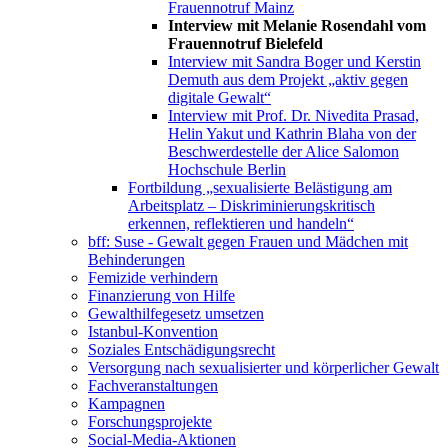
Frauennotruf Mainz
Interview mit Melanie Rosendahl vom
Frauennotruf Bielefeld
Interview mit Sandra Boger und Kerstin
Demuth aus dem Projekt „aktiv gegen
digitale Gewalt“
Interview mit Prof. Dr. Nivedita Prasad,
Helin Yakut und Kathrin Blaha von der
Beschwerdestelle der Alice Salomon
Hochschule Berlin
Fortbildung „sexualisierte Belästigung am
Arbeitsplatz – Diskriminierungskritisch
erkennen, reflektieren und handeln“
bff: Suse - Gewalt gegen Frauen und Mädchen mit
Behinderungen
Femizide verhindern
Finanzierung von Hilfe
Gewalthilfegesetz umsetzen
Istanbul-Konvention
Soziales Entschädigungsrecht
Versorgung nach sexualisierter und körperlicher Gewalt
Fachveranstaltungen
Kampagnen
Forschungsprojekte
Social-Media-Aktionen