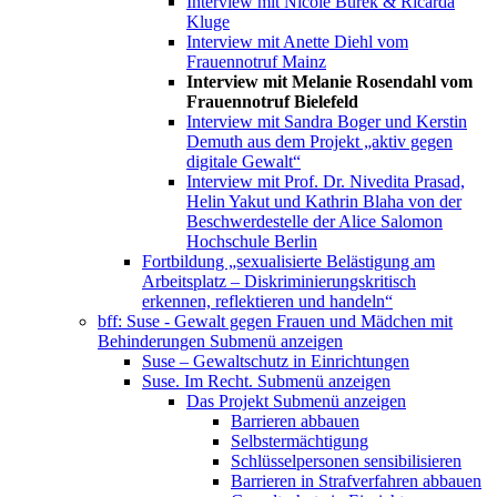
Interview mit Nicole Burek & Ricarda
Kluge
Interview mit Anette Diehl vom
Frauennotruf Mainz
Interview mit Melanie Rosendahl vom
Frauennotruf Bielefeld
Interview mit Sandra Boger und Kerstin
Demuth aus dem Projekt „aktiv gegen
digitale Gewalt“
Interview mit Prof. Dr. Nivedita Prasad,
Helin Yakut und Kathrin Blaha von der
Beschwerdestelle der Alice Salomon
Hochschule Berlin
Fortbildung „sexualisierte Belästigung am
Arbeitsplatz – Diskriminierungskritisch
erkennen, reflektieren und handeln“
bff: Suse - Gewalt gegen Frauen und Mädchen mit
Behinderungen
Submenü anzeigen
Suse – Gewaltschutz in Einrichtungen
Suse. Im Recht.
Submenü anzeigen
Das Projekt
Submenü anzeigen
Barrieren abbauen
Selbstermächtigung
Schlüsselpersonen sensibilisieren
Barrieren in Strafverfahren abbauen