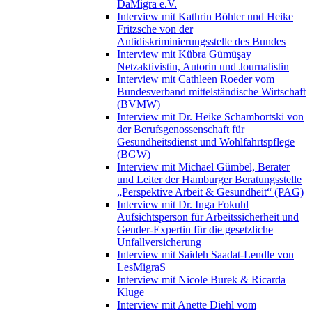
DaMigra e.V.
Interview mit Kathrin Böhler und Heike
Fritzsche von der
Antidiskriminierungsstelle des Bundes
Interview mit Kübra Gümüşay
Netzaktivistin, Autorin und Journalistin
Interview mit Cathleen Roeder vom
Bundesverband mittelständische Wirtschaft
(BVMW)
Interview mit Dr. Heike Schambortski von
der Berufsgenossenschaft für
Gesundheitsdienst und Wohlfahrtspflege
(BGW)
Interview mit Michael Gümbel, Berater
und Leiter der Hamburger Beratungsstelle
„Perspektive Arbeit & Gesundheit“ (PAG)
Interview mit Dr. Inga Fokuhl
Aufsichtsperson für Arbeitssicherheit und
Gender-Expertin für die gesetzliche
Unfallversicherung
Interview mit Saideh Saadat-Lendle von
LesMigraS
Interview mit Nicole Burek & Ricarda
Kluge
Interview mit Anette Diehl vom