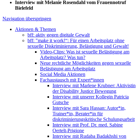
Interview mit Melanie Rosendahl vom Frauennotruf
Bielefeld
Navigation überspringen
Aktionen & Themen
bff: aktiv gegen digitale Gewalt
bff: "make it work!“: Für einen Arbeitsplatz ohne
sexuelle Diskriminierung, Belästigung und Gewalt!
Video-Clips: Was ist sexuelle Belästigung am
Arbeitsplatz? Was tun?
Neue rechtliche Möglichkeiten gegen sexuelle
Belästigung am Arbeitsplatz
Social Media Aktionen
Fachaustausch mit Expert*innen
Interview mit Marlene Krubner: Aktivistin
der Disability Justice Bewegung
Interview mit unserer Kollegin Patricia
Gutsche
Interview mit Sara Hassan: Autor*in,
Trainer*in, Berater*in für
diskriminierungskritische Schulungsarbeit
Interview mit Prof. Dr. med. Sabine
Oertelt-Prigione
Interview mit Rudaba Badakhshi von