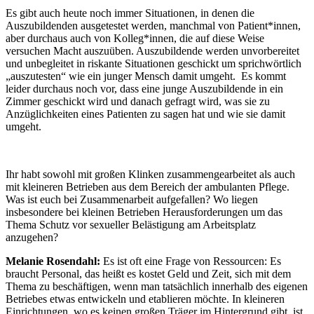
Es gibt auch heute noch immer Situationen, in denen die
Auszubildenden ausgetestet werden, manchmal von Patient*innen,
aber durchaus auch von Kolleg*innen, die auf diese Weise
versuchen Macht auszuüben. Auszubildende werden unvorbereitet
und unbegleitet in riskante Situationen geschickt um sprichwörtlich
„auszutesten“ wie ein junger Mensch damit umgeht. Es kommt
leider durchaus noch vor, dass eine junge Auszubildende in ein
Zimmer geschickt wird und danach gefragt wird, was sie zu
Anzüglichkeiten eines Patienten zu sagen hat und wie sie damit
umgeht.
Ihr habt sowohl mit großen Klinken zusammengearbeitet als auch
mit kleineren Betrieben aus dem Bereich der ambulanten Pflege.
Was ist euch bei Zusammenarbeit aufgefallen? Wo liegen
insbesondere bei kleinen Betrieben Herausforderungen um das
Thema Schutz vor sexueller Belästigung am Arbeitsplatz
anzugehen?
Melanie Rosendahl:
Es ist oft eine Frage von Ressourcen: Es
braucht Personal, das heißt es kostet Geld und Zeit, sich mit dem
Thema zu beschäftigen, wenn man tatsächlich innerhalb des eigenen
Betriebes etwas entwickeln und etablieren möchte. In kleineren
Einrichtungen, wo es keinen großen Träger im Hintergrund gibt, ist