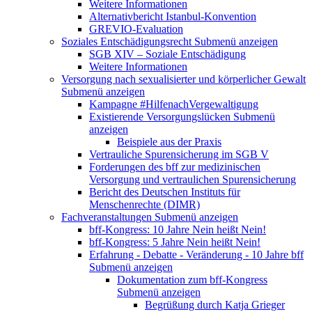
Weitere Informationen
Alternativbericht Istanbul-Konvention
GREVIO-Evaluation
Soziales Entschädigungsrecht
Submenü anzeigen
SGB XIV – Soziale Entschädigung
Weitere Informationen
Versorgung nach sexualisierter und körperlicher Gewalt
Submenü anzeigen
Kampagne #HilfenachVergewaltigung
Existierende Versorgungslücken
Submenü
anzeigen
Beispiele aus der Praxis
Vertrauliche Spurensicherung im SGB V
Forderungen des bff zur medizinischen
Versorgung und vertraulichen Spurensicherung
Bericht des Deutschen Instituts für
Menschenrechte (DIMR)
Fachveranstaltungen
Submenü anzeigen
bff-Kongress: 10 Jahre Nein heißt Nein!
bff-Kongress: 5 Jahre Nein heißt Nein!
Erfahrung - Debatte - Veränderung - 10 Jahre bff
Submenü anzeigen
Dokumentation zum bff-Kongress
Submenü anzeigen
Begrüßung durch Katja Grieger