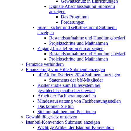
Gewaltschutz in Einrichtungen
Digitale Abschlusstagung
Submenü
anzeigen
Das Programm
Forderungen
Suse – sicher und selbstbestimmt
Submenü
anzeigen
Bestandsaufnahme und Handlungsbedarf
Projektschritte und Maßnahmen
Zugang für alle!
Submenü anzeigen
Bestandsaufnahme und Handlungsbedarf
Projektschritte und Maßnahmen
Femizide verhindern
Finanzierung von Hilfe
Submenü anzeigen
bff Aktion #verletzt 2024
Submenü anzeigen
Statements der bff-Mitglieder
Kostenstudie zum Hilfesystem bei
geschlechtsspezifischer Gewalt
Arbeit der Fachberatungsstellen
Mindestausstattung von Fachberatungsstellen
Das können Sie tun
Stellungnahmen und Positionen
Gewalthilfegesetz umsetzen
Istanbul-Konvention
Submenü anzeigen
Wichtige Artikel der Istanbul-Konvention