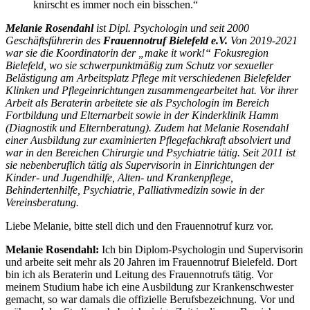
knirscht es immer noch ein bisschen.“
Melanie Rosendahl
ist Dipl. Psychologin und seit 2000
Geschäftsführerin des
Frauennotruf Bielefeld e.V.
Von 2019-2021
war sie die Koordinatorin der „make it work!“ Fokusregion
Bielefeld, wo sie schwerpunktmäßig zum Schutz vor sexueller
Belästigung am Arbeitsplatz Pflege mit verschiedenen Bielefelder
Klinken und Pflegeinrichtungen zusammengearbeitet hat. Vor ihrer
Arbeit als Beraterin arbeitete sie als Psychologin im Bereich
Fortbildung und Elternarbeit sowie in der Kinderklinik Hamm
(Diagnostik und Elternberatung). Zudem hat Melanie Rosendahl
einer Ausbildung zur examinierten Pflegefachkraft absolviert und
war in den Bereichen Chirurgie und Psychiatrie tätig.
Seit 2011 ist
sie nebenberuflich tätig als Supervisorin in Einrichtungen der
Kinder- und Jugendhilfe, Alten- und Krankenpflege,
Behindertenhilfe, Psychiatrie, Palliativmedizin sowie in der
Vereinsberatung.
Liebe Melanie, bitte stell dich und den Frauennotruf kurz vor.
Melanie Rosendahl:
Ich bin Diplom-Psychologin und Supervisorin
und arbeite seit mehr als 20 Jahren im Frauennotruf Bielefeld. Dort
bin ich als Beraterin und Leitung des Frauennotrufs tätig. Vor
meinem Studium habe ich eine Ausbildung zur Krankenschwester
gemacht, so war damals die offizielle Berufsbezeichnung. Vor und