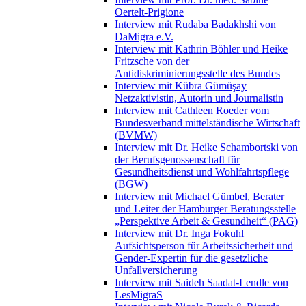
Oertelt-Prigione
Interview mit Rudaba Badakhshi von
DaMigra e.V.
Interview mit Kathrin Böhler und Heike
Fritzsche von der
Antidiskriminierungsstelle des Bundes
Interview mit Kübra Gümüşay
Netzaktivistin, Autorin und Journalistin
Interview mit Cathleen Roeder vom
Bundesverband mittelständische Wirtschaft
(BVMW)
Interview mit Dr. Heike Schambortski von
der Berufsgenossenschaft für
Gesundheitsdienst und Wohlfahrtspflege
(BGW)
Interview mit Michael Gümbel, Berater
und Leiter der Hamburger Beratungsstelle
„Perspektive Arbeit & Gesundheit“ (PAG)
Interview mit Dr. Inga Fokuhl
Aufsichtsperson für Arbeitssicherheit und
Gender-Expertin für die gesetzliche
Unfallversicherung
Interview mit Saideh Saadat-Lendle von
LesMigraS