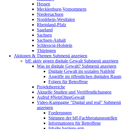
Hessen
Mecklenburg-Vorpommern
Niedersachsen
Nordrhein-Westfalen
Rheinland-Pfalz
Saarland
Sachsen
Sachsen-Anhalt
Schleswig-Holstein
Thüringen
Aktionen & Themen
Submenü anzeigen
bff: aktiv gegen digitale Gewalt
Submenü anzeigen
Was ist digitale Gewalt?
Submenü anzeigen
Digitale Gewalt im sozialen Nahfeld
Angriffe im öffentlichen digitalen Raum
Folgen für Betroffene
Projektbereiche
Aktuelle Studien und Veröffentlichungen
Aufruf #NetzOhneGewalt
Video-Kampagne "Digital und real"
Submenü
anzeigen
Forderungen
Stimmen der bff-Fachberatungsstellen
Informationen für Betroffene
Inhalte barriere-arm