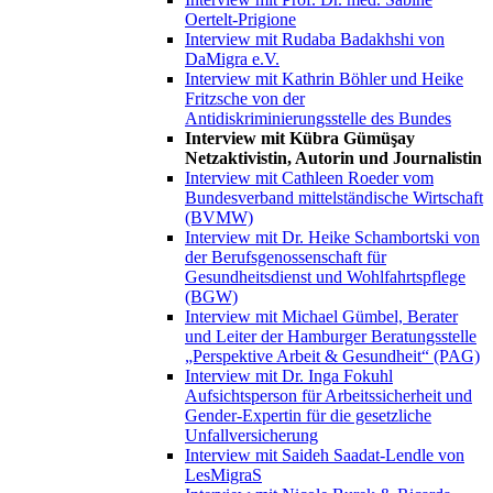
Oertelt-Prigione
Interview mit Rudaba Badakhshi von
DaMigra e.V.
Interview mit Kathrin Böhler und Heike
Fritzsche von der
Antidiskriminierungsstelle des Bundes
Interview mit Kübra Gümüşay
Netzaktivistin, Autorin und Journalistin
Interview mit Cathleen Roeder vom
Bundesverband mittelständische Wirtschaft
(BVMW)
Interview mit Dr. Heike Schambortski von
der Berufsgenossenschaft für
Gesundheitsdienst und Wohlfahrtspflege
(BGW)
Interview mit Michael Gümbel, Berater
und Leiter der Hamburger Beratungsstelle
„Perspektive Arbeit & Gesundheit“ (PAG)
Interview mit Dr. Inga Fokuhl
Aufsichtsperson für Arbeitssicherheit und
Gender-Expertin für die gesetzliche
Unfallversicherung
Interview mit Saideh Saadat-Lendle von
LesMigraS