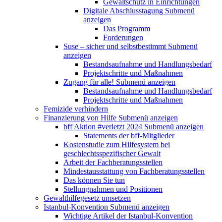
Gewaltschutz in Einrichtungen
Digitale Abschlusstagung
Submenü
anzeigen
Das Programm
Forderungen
Suse – sicher und selbstbestimmt
Submenü
anzeigen
Bestandsaufnahme und Handlungsbedarf
Projektschritte und Maßnahmen
Zugang für alle!
Submenü anzeigen
Bestandsaufnahme und Handlungsbedarf
Projektschritte und Maßnahmen
Femizide verhindern
Finanzierung von Hilfe
Submenü anzeigen
bff Aktion #verletzt 2024
Submenü anzeigen
Statements der bff-Mitglieder
Kostenstudie zum Hilfesystem bei
geschlechtsspezifischer Gewalt
Arbeit der Fachberatungsstellen
Mindestausstattung von Fachberatungsstellen
Das können Sie tun
Stellungnahmen und Positionen
Gewalthilfegesetz umsetzen
Istanbul-Konvention
Submenü anzeigen
Wichtige Artikel der Istanbul-Konvention