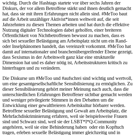
wichtig. Durch die Hashtags startete vor über sechs Jahren der
Diskurs, der vor allem Betroffene stärkt und ihnen deutlich gemacht
hat, dass sie mit ihren Erfahrungen nicht allein sind. #MeToo baut
auf die Arbeit unzähliger Aktivist*innen weltweit auf, die seit
Jahrzehnten zu diesen Themen arbeiten und hat durch die effektive
Nutzung digitaler Technologien dabei geholfen, einer breiteren
Öffentlichkeit von Nichtbetroffenen bewusst zu machen, dass es
sich bei sexueller Belästigung am Arbeitsplatz nicht um ein Rand-
oder Inselphänomen handelt, das vereinzelt vorkommt. #MeToo hat
damit auf internationaler und branchenübergreifender Ebene gezeigt,
dass Sexismus in der Arbeitswelt ganz klar eine strukturelle
Dimension hat und es daher nötig ist, Arbeitsstrukturen kritisch zu
hinterfragen und zu verändern.
Die Diskurse um #MeToo und #aufschrei sind wichtig und wertvoll,
um eine gesamtgesellschaftliche Sensibilisierung zu ermöglichen. Zu
dieser Sensibilisierung gehört meiner Meinung nach auch, dass die
unterschiedlichen Erfahrungen Betroffener sichtbar gemacht werden
und weniger privilegierte Stimmen in den Debatten um die
Entwicklung einer gewaltfreieren Arbeitskultur hörbarer werden.
Betroffene sexueller Belästigung und Gewalt am Arbeitsplatz, die
Mehrfachdiskriminierung erfahren, weil sie beispielsweise Frauen
sind und Schwarz sind, weil sie der LSBT*I*Q-Community
angehören, weil sie eine Behinderung haben oder ein Kopftuch
tragen, erleben sexuelle Belästigung immer gleichzeitig und in