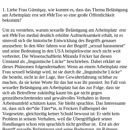
1. Liebe Frau Gümüşay, wie kommt es, dass das Thema Belästigung
am Arbeitsplatz erst seit #MeToo so eine große Öffentlichkeit
bekommt?
Um zu verstehen, warum sexuelle Belästigung am Arbeitsplatz erst
seit #MeToo medial deutlich erhöhte Aufmerksamkeit erhält, ist es
sinnvoll sich die historische Entwicklung des Begriffs genauer
anzusehen: In den 60er Jahren war der Begriff „sexual harassment“
und seine Bedeutung in den USA beispielsweise noch nicht weit
verbreitet. Die Wissenschaftlerin Miranda Fricker hat diesen
Umstand als „linguistische Lücke“ beschrieben. Dabei erklärt sie
dieses Phänomen folgendermaßen: Wenn an einem Arbeitsplatz eine
Frau sexuell belästigt wird, ist sie durch die „linguistische Lücke“
die besteht, nicht in der Lage, ihre Gewalterfahrung sichtbar zu
machen, da sie keine Worte für das hat was ihr passiert. Im Fall von
sexueller Belästigung am Arbeitsplatz hat das zur Folge, dass sie
sich als Betroffene zukünftig kaum bis gar nicht gegen
grenzüberschreitendes und gewaltvolles Verhalten in ihrem
Arbeitsumfeld schützen kann. Sie bleibt sprachlos. Das Interessante
ist, dass sich der*die Täter*in, in Frickers Fallbeispiel der
Vorgesetzte, gleichzeitig keiner Schuld bewusst ist: Er sieht kein
Problem in seinem Verhalten, weil die Übergriffigkeit seiner
Handlungen schon rein sprachlich nicht greifbar ist. Erst als der
Begriff sexuelle Belästigung und seine Bedeutung, im Rahmen