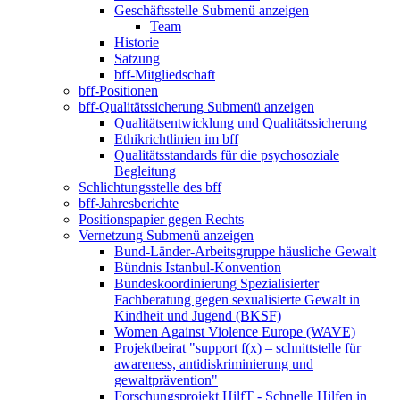
Geschäftsstelle
Submenü anzeigen
Team
Historie
Satzung
bff-Mitgliedschaft
bff-Positionen
bff-Qualitätssicherung
Submenü anzeigen
Qualitätsentwicklung und Qualitätssicherung
Ethikrichtlinien im bff
Qualitätsstandards für die psychosoziale
Begleitung
Schlichtungsstelle des bff
bff-Jahresberichte
Positionspapier gegen Rechts
Vernetzung
Submenü anzeigen
Bund-Länder-Arbeitsgruppe häusliche Gewalt
Bündnis Istanbul-Konvention
Bundeskoordinierung Spezialisierter
Fachberatung gegen sexualisierte Gewalt in
Kindheit und Jugend (BKSF)
Women Against Violence Europe (WAVE)
Projektbeirat "support f(x) – schnittstelle für
awareness, antidiskriminierung und
gewaltprävention"
Forschungsprojekt HilfT - Schnelle Hilfen in