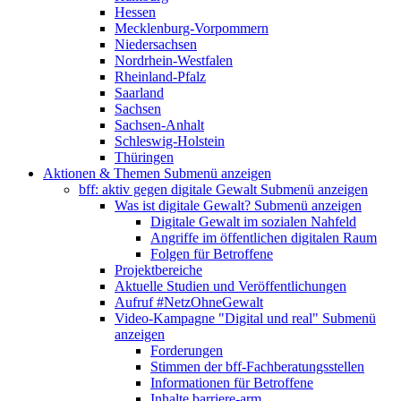
Hessen
Mecklenburg-Vorpommern
Niedersachsen
Nordrhein-Westfalen
Rheinland-Pfalz
Saarland
Sachsen
Sachsen-Anhalt
Schleswig-Holstein
Thüringen
Aktionen & Themen
Submenü anzeigen
bff: aktiv gegen digitale Gewalt
Submenü anzeigen
Was ist digitale Gewalt?
Submenü anzeigen
Digitale Gewalt im sozialen Nahfeld
Angriffe im öffentlichen digitalen Raum
Folgen für Betroffene
Projektbereiche
Aktuelle Studien und Veröffentlichungen
Aufruf #NetzOhneGewalt
Video-Kampagne "Digital und real"
Submenü
anzeigen
Forderungen
Stimmen der bff-Fachberatungsstellen
Informationen für Betroffene
Inhalte barriere-arm