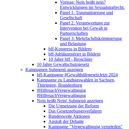
Vortrag: Nein heißt nein?
Entwicklungen im Sexualstrafrecht.
Panel 1: Traumatisierung und
Gesellschaft
Panel 2: Verantwortung zur
Intervention bei Gewalt in
Partnerschaften
Panel 3: Mehrfachdiskriminierung
und Belastung
bff-Kongress in Bildern
bff-Jubiläumsfeier in Bildern
10 Jahre bff - Broschüre
10 Jahre Gewaltschutzgesetz
Kampagnen
Submenü anzeigen
bff-Kampagne #GewalthilfegesetzJetzt 2024
Kampagne zu Landtagswahlen in Sachsen,
Thüringen, Brandenburg
#HilfenachVergewaltigung
#HilfenachVergewaltigung
Nein heißt Nein!
Submenü anzeigen
Die Umsetzung der Reform
Das Gesetzgebungsverfahren
Bundesweite Aktionen
Anstoß der Debatte
Kampagne "Vergewaltigung verurteilen"