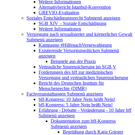
Weitere Informationen
Alternativbericht Istanbul-Konvention
GREVIO-Evaluation
Soziales Entschädigungsrecht
Submenü anzeigen
SGB XIV – Soziale Entschädigung
Weitere Informationen
Versorgung nach sexualisierter und körperlicher Gewalt
Submenü anzeigen
Kampagne #HilfenachVergewaltigung
Existierende Versorgungslücken
Submenü
anzeigen
Beispiele aus der Praxis
Vertrauliche Spurensicherung im SGB V
Forderungen des bff zur medizinischen
Versorgung und vertraulichen Spurensicherung
Bericht des Deutschen Instituts für
Menschenrechte (DIMR)
Fachveranstaltungen
Submenü anzeigen
bff-Kongress: 10 Jahre Nein heißt Nein!
bff-Kongress: 5 Jahre Nein heißt Nein!
Erfahrung - Debatte - Veränderung - 10 Jahre bff
Submenü anzeigen
Dokumentation zum bff-Kongress
Submenü anzeigen
Begrüßung durch Katja Grieger