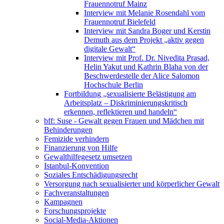
Frauennotruf Mainz
Interview mit Melanie Rosendahl vom
Frauennotruf Bielefeld
Interview mit Sandra Boger und Kerstin
Demuth aus dem Projekt „aktiv gegen
digitale Gewalt“
Interview mit Prof. Dr. Nivedita Prasad,
Helin Yakut und Kathrin Blaha von der
Beschwerdestelle der Alice Salomon
Hochschule Berlin
Fortbildung „sexualisierte Belästigung am
Arbeitsplatz – Diskriminierungskritisch
erkennen, reflektieren und handeln“
bff: Suse - Gewalt gegen Frauen und Mädchen mit
Behinderungen
Femizide verhindern
Finanzierung von Hilfe
Gewalthilfegesetz umsetzen
Istanbul-Konvention
Soziales Entschädigungsrecht
Versorgung nach sexualisierter und körperlicher Gewalt
Fachveranstaltungen
Kampagnen
Forschungsprojekte
Social-Media-Aktionen