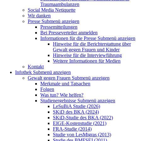
Traumaambulanzen
Social Media Netiquette
Wir danken
Presse
Submenü anzeigen
Pressemitteilungen
Bei Presseverteiler anmelden
Informationen für die Presse
Submenü anzeigen
Hinweise für die Berichterstattung über
Gewalt gegen Frauen und Kinder
Hinweise für die Interviewführung
Weitere Informationen für Medien
Kontakt
Infothek
Submenü anzeigen
Gewalt gegen Frauen
Submenü anzeigen
Merkmale und Tatsachen
Folgen
Was tun? Wie helfen?
Studienergebnisse
Submenü anzeigen
LeSuBiA Studie (2026)
SKiD des BKA (2024)
SKiD-Studie des BKA (2022)
EIGE-Kostenstudie (2021)
FRA-Studie (2014)
Studie von LesMigras (2013)
Studie des BMFSFJ (2011)