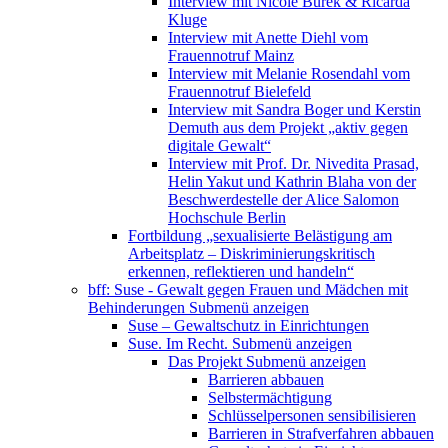
Interview mit Nicole Burek & Ricarda
Kluge
Interview mit Anette Diehl vom
Frauennotruf Mainz
Interview mit Melanie Rosendahl vom
Frauennotruf Bielefeld
Interview mit Sandra Boger und Kerstin
Demuth aus dem Projekt „aktiv gegen
digitale Gewalt“
Interview mit Prof. Dr. Nivedita Prasad,
Helin Yakut und Kathrin Blaha von der
Beschwerdestelle der Alice Salomon
Hochschule Berlin
Fortbildung „sexualisierte Belästigung am
Arbeitsplatz – Diskriminierungskritisch
erkennen, reflektieren und handeln“
bff: Suse - Gewalt gegen Frauen und Mädchen mit
Behinderungen
Submenü anzeigen
Suse – Gewaltschutz in Einrichtungen
Suse. Im Recht.
Submenü anzeigen
Das Projekt
Submenü anzeigen
Barrieren abbauen
Selbstermächtigung
Schlüsselpersonen sensibilisieren
Barrieren in Strafverfahren abbauen