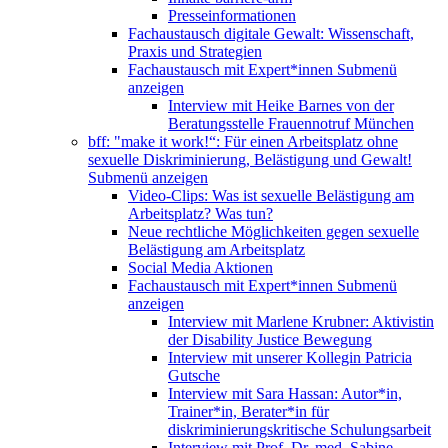
Presseinformationen
Fachaustausch digitale Gewalt: Wissenschaft,
Praxis und Strategien
Fachaustausch mit Expert*innen
Submenü
anzeigen
Interview mit Heike Barnes von der
Beratungsstelle Frauennotruf München
bff: "make it work!“: Für einen Arbeitsplatz ohne
sexuelle Diskriminierung, Belästigung und Gewalt!
Submenü anzeigen
Video-Clips: Was ist sexuelle Belästigung am
Arbeitsplatz? Was tun?
Neue rechtliche Möglichkeiten gegen sexuelle
Belästigung am Arbeitsplatz
Social Media Aktionen
Fachaustausch mit Expert*innen
Submenü
anzeigen
Interview mit Marlene Krubner: Aktivistin
der Disability Justice Bewegung
Interview mit unserer Kollegin Patricia
Gutsche
Interview mit Sara Hassan: Autor*in,
Trainer*in, Berater*in für
diskriminierungskritische Schulungsarbeit
Interview mit Prof. Dr. med. Sabine