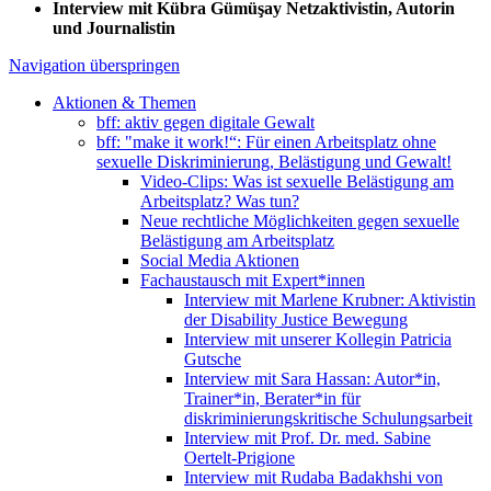
Interview mit Kübra Gümüşay Netzaktivistin, Autorin
und Journalistin
Navigation überspringen
Aktionen & Themen
bff: aktiv gegen digitale Gewalt
bff: "make it work!“: Für einen Arbeitsplatz ohne
sexuelle Diskriminierung, Belästigung und Gewalt!
Video-Clips: Was ist sexuelle Belästigung am
Arbeitsplatz? Was tun?
Neue rechtliche Möglichkeiten gegen sexuelle
Belästigung am Arbeitsplatz
Social Media Aktionen
Fachaustausch mit Expert*innen
Interview mit Marlene Krubner: Aktivistin
der Disability Justice Bewegung
Interview mit unserer Kollegin Patricia
Gutsche
Interview mit Sara Hassan: Autor*in,
Trainer*in, Berater*in für
diskriminierungskritische Schulungsarbeit
Interview mit Prof. Dr. med. Sabine
Oertelt-Prigione
Interview mit Rudaba Badakhshi von