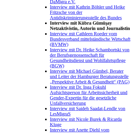
DaMigra e.V.
Interview mit Kathrin Böhler und Heike
Fritzsche von der
Antidiskriminierungsstelle des Bundes
Interview mit Kübra Gümüşay
Netzaktivistin, Autorin und Journalistin
Interview mit Cathleen Roeder vom
Bundesverband mittelständische Wirtschaft
(BVMW)
Interview mit Dr. Heike Schambortski von
der Berufsgenossenschaft für
Gesundheitsdienst und Wohlfahrtspflege
(BGW)
Interview mit Michael Gümbel, Berater
und Leiter der Hamburger Beratungsstelle
„Perspektive Arbeit & Gesundheit“ (PAG)
Interview mit Dr. Inga Fokuhl
Aufsichtsperson für Arbeitssicherheit und
Gender-Expertin für die gesetzliche
Unfallversicherung
Interview mit Saideh Saadat-Lendle von
LesMigraS
Interview mit Nicole Burek & Ricarda
Kluge
Interview mit Anette Diehl vom