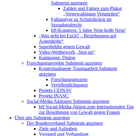
Submenü anzeigen
Zahlen und Fakten zum Plakat
„Vergewaltigung Verurteilen“
Fallanalyse zu Schutzlücken im
Sexualstrafrecht
bff-Kongress: 5 Jahre Nein heißt Nein!
„Was geht bei Euch? – Beziehungen auf
Augenhöhe“
Superheldin gegen Gewalt
Video-Wettbewerb „Step up“
Kampagne: Dialog
Forschungsprojekte
Submenü anzeigen
Kontextualisierte Traumaarbeit
Submenü
anzeigen
Forschungsprozess
Veröffentlichungen
Projekt CEINAV
Projekt INASC
Social-Media-Aktionen
Submenü anzeigen
bff Social-Media-Aktion zum Internationalen Tag
zur Beseitigung von Gewalt gegen Frauen
Über uns
Submenü anzeigen
Der Bundesverband
Submenü anzeigen
Ziele und Aufgaben
Vorstand und Verbandsrat