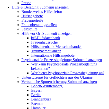
Presse
Hilfe & Beratung
Submenü anzeigen
Bundesweites Hilfetelefon
Hilfsangebote
Frauennotrufe
Frauenberatungsstellen
Selbsthilfe
Hilfe vor Ort
Submenü anzeigen
bff-Hilfsdatenbank
Frauenhaussuche
Hilfsdatenbank Menschenhandel
Traumaambulanzen
Internationale Hilfsangebote
Psychosoziale Prozessbegleitung
Submenü anzeigen
Wer kann Psychosoziale Prozessbegleitung
bekommen?
Wer bietet Psychosoziale Prozessbegleitung an?
Unterstützung für Geflüchtete aus der Ukraine
Vertrauliche Spurensicherung
Submenü anzeigen
Baden-Württemberg
Bayern
Berlin
Brandenburg
Bremen
Hamburg