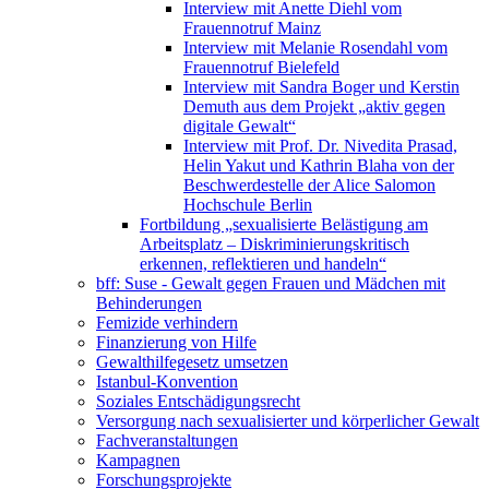
Interview mit Anette Diehl vom
Frauennotruf Mainz
Interview mit Melanie Rosendahl vom
Frauennotruf Bielefeld
Interview mit Sandra Boger und Kerstin
Demuth aus dem Projekt „aktiv gegen
digitale Gewalt“
Interview mit Prof. Dr. Nivedita Prasad,
Helin Yakut und Kathrin Blaha von der
Beschwerdestelle der Alice Salomon
Hochschule Berlin
Fortbildung „sexualisierte Belästigung am
Arbeitsplatz – Diskriminierungskritisch
erkennen, reflektieren und handeln“
bff: Suse - Gewalt gegen Frauen und Mädchen mit
Behinderungen
Femizide verhindern
Finanzierung von Hilfe
Gewalthilfegesetz umsetzen
Istanbul-Konvention
Soziales Entschädigungsrecht
Versorgung nach sexualisierter und körperlicher Gewalt
Fachveranstaltungen
Kampagnen
Forschungsprojekte