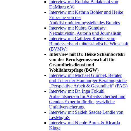
Interview mit Rudaba Badakhshi von
DaMigra e.V.
Interview mit Kathrin Böhler und Heike
Fritzsche von der
Antidiskriminierungsstelle des Bundes
Interview mit Kübra Gümüşay
Netzaktivistin, Autorin und Journalistin
Interview mit Cathleen Roeder vom
Bundesverband mittelständische Wirtschaft
(BVMW)
Interview mit Dr. Heike Schambortski
von der Berufsgenossenschaft für
Gesundheitsdienst und
Wohlfahrtspflege (BGW)
Interview mit Michael Gümbel, Berater
und Leiter der Hamburger Beratungsstelle
„Perspektive Arbeit & Gesundheit“ (PAG)
Interview mit Dr. Inga Fokuhl
Aufsichtsperson für Arbeitssicherheit und
Gender-Expertin für die gesetzliche
Unfallversicherung
Interview mit Saideh Saadat-Lendle von
LesMigraS
Interview mit Nicole Burek & Ricarda
Kluge