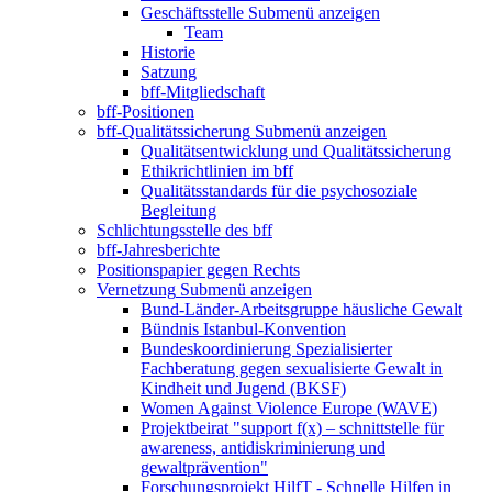
Geschäftsstelle
Submenü anzeigen
Team
Historie
Satzung
bff-Mitgliedschaft
bff-Positionen
bff-Qualitätssicherung
Submenü anzeigen
Qualitätsentwicklung und Qualitätssicherung
Ethikrichtlinien im bff
Qualitätsstandards für die psychosoziale
Begleitung
Schlichtungsstelle des bff
bff-Jahresberichte
Positionspapier gegen Rechts
Vernetzung
Submenü anzeigen
Bund-Länder-Arbeitsgruppe häusliche Gewalt
Bündnis Istanbul-Konvention
Bundeskoordinierung Spezialisierter
Fachberatung gegen sexualisierte Gewalt in
Kindheit und Jugend (BKSF)
Women Against Violence Europe (WAVE)
Projektbeirat "support f(x) – schnittstelle für
awareness, antidiskriminierung und
gewaltprävention"
Forschungsprojekt HilfT - Schnelle Hilfen in