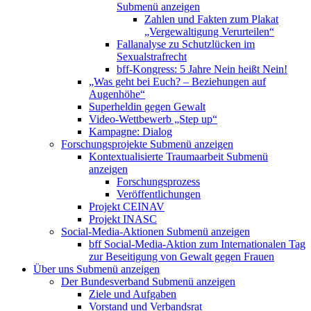
Submenü anzeigen
Zahlen und Fakten zum Plakat
„Vergewaltigung Verurteilen“
Fallanalyse zu Schutzlücken im
Sexualstrafrecht
bff-Kongress: 5 Jahre Nein heißt Nein!
„Was geht bei Euch? – Beziehungen auf
Augenhöhe“
Superheldin gegen Gewalt
Video-Wettbewerb „Step up“
Kampagne: Dialog
Forschungsprojekte
Submenü anzeigen
Kontextualisierte Traumaarbeit
Submenü
anzeigen
Forschungsprozess
Veröffentlichungen
Projekt CEINAV
Projekt INASC
Social-Media-Aktionen
Submenü anzeigen
bff Social-Media-Aktion zum Internationalen Tag
zur Beseitigung von Gewalt gegen Frauen
Über uns
Submenü anzeigen
Der Bundesverband
Submenü anzeigen
Ziele und Aufgaben
Vorstand und Verbandsrat