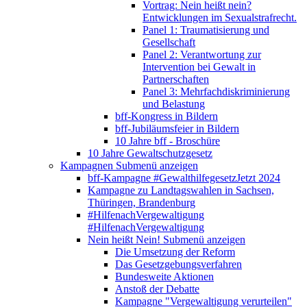
Vortrag: Nein heißt nein?
Entwicklungen im Sexualstrafrecht.
Panel 1: Traumatisierung und
Gesellschaft
Panel 2: Verantwortung zur
Intervention bei Gewalt in
Partnerschaften
Panel 3: Mehrfachdiskriminierung
und Belastung
bff-Kongress in Bildern
bff-Jubiläumsfeier in Bildern
10 Jahre bff - Broschüre
10 Jahre Gewaltschutzgesetz
Kampagnen
Submenü anzeigen
bff-Kampagne #GewalthilfegesetzJetzt 2024
Kampagne zu Landtagswahlen in Sachsen,
Thüringen, Brandenburg
#HilfenachVergewaltigung
#HilfenachVergewaltigung
Nein heißt Nein!
Submenü anzeigen
Die Umsetzung der Reform
Das Gesetzgebungsverfahren
Bundesweite Aktionen
Anstoß der Debatte
Kampagne "Vergewaltigung verurteilen"