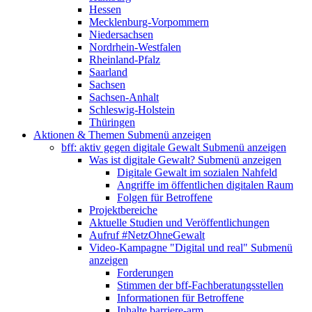
Hessen
Mecklenburg-Vorpommern
Niedersachsen
Nordrhein-Westfalen
Rheinland-Pfalz
Saarland
Sachsen
Sachsen-Anhalt
Schleswig-Holstein
Thüringen
Aktionen & Themen
Submenü anzeigen
bff: aktiv gegen digitale Gewalt
Submenü anzeigen
Was ist digitale Gewalt?
Submenü anzeigen
Digitale Gewalt im sozialen Nahfeld
Angriffe im öffentlichen digitalen Raum
Folgen für Betroffene
Projektbereiche
Aktuelle Studien und Veröffentlichungen
Aufruf #NetzOhneGewalt
Video-Kampagne "Digital und real"
Submenü
anzeigen
Forderungen
Stimmen der bff-Fachberatungsstellen
Informationen für Betroffene
Inhalte barriere-arm