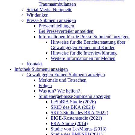
Traumaambulanzen
Social Media Netiquette
Wir danken
Presse
Submenü anzeigen
Pressemitteilungen
Bei Presseverteiler anmelden
Informationen für die Presse
Submenü anzeigen
Hinweise für die Berichterstattung über
Gewalt gegen Frauen und Kinder
Hinweise für die Interviewführung
Weitere Informationen für Medien
Kontakt
Infothek
Submenü anzeigen
Gewalt gegen Frauen
Submenü anzeigen
Merkmale und Tatsachen
Folgen
Was tun? Wie helfen?
Studienergebnisse
Submenü anzeigen
LeSuBiA Studie (2026)
SKiD des BKA (2024)
SKiD-Studie des BKA (2022)
EIGE-Kostenstudie (2021)
FRA-Studie (2014)
Studie von LesMigras (2013)
Studie des BMFSFJ (2011)