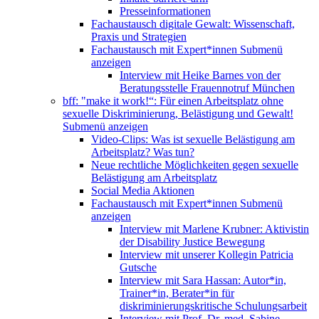
Presseinformationen
Fachaustausch digitale Gewalt: Wissenschaft,
Praxis und Strategien
Fachaustausch mit Expert*innen
Submenü
anzeigen
Interview mit Heike Barnes von der
Beratungsstelle Frauennotruf München
bff: "make it work!“: Für einen Arbeitsplatz ohne
sexuelle Diskriminierung, Belästigung und Gewalt!
Submenü anzeigen
Video-Clips: Was ist sexuelle Belästigung am
Arbeitsplatz? Was tun?
Neue rechtliche Möglichkeiten gegen sexuelle
Belästigung am Arbeitsplatz
Social Media Aktionen
Fachaustausch mit Expert*innen
Submenü
anzeigen
Interview mit Marlene Krubner: Aktivistin
der Disability Justice Bewegung
Interview mit unserer Kollegin Patricia
Gutsche
Interview mit Sara Hassan: Autor*in,
Trainer*in, Berater*in für
diskriminierungskritische Schulungsarbeit
Interview mit Prof. Dr. med. Sabine