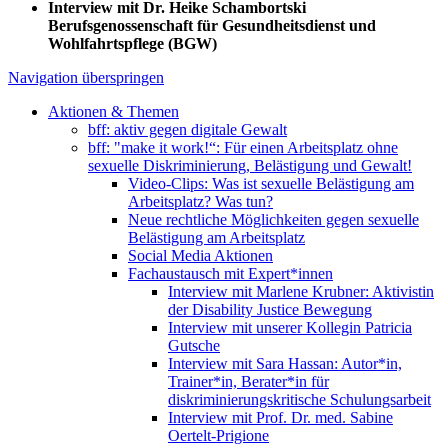
Interview mit Dr. Heike Schambortski
Berufsgenossenschaft für Gesundheitsdienst und
Wohlfahrtspflege (BGW)
Navigation überspringen
Aktionen & Themen
bff: aktiv gegen digitale Gewalt
bff: "make it work!“: Für einen Arbeitsplatz ohne
sexuelle Diskriminierung, Belästigung und Gewalt!
Video-Clips: Was ist sexuelle Belästigung am
Arbeitsplatz? Was tun?
Neue rechtliche Möglichkeiten gegen sexuelle
Belästigung am Arbeitsplatz
Social Media Aktionen
Fachaustausch mit Expert*innen
Interview mit Marlene Krubner: Aktivistin
der Disability Justice Bewegung
Interview mit unserer Kollegin Patricia
Gutsche
Interview mit Sara Hassan: Autor*in,
Trainer*in, Berater*in für
diskriminierungskritische Schulungsarbeit
Interview mit Prof. Dr. med. Sabine
Oertelt-Prigione