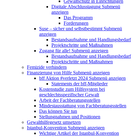
Gewaltschutz in Einrichtungen
Digitale Abschlusstagung
Submenü
anzeigen
Das Programm
Forderungen
Suse – sicher und selbstbestimmt
Submenü
anzeigen
Bestandsaufnahme und Handlungsbedarf
Projektschritte und Maßnahmen
Zugang für alle!
Submenü anzeigen
Bestandsaufnahme und Handlungsbedarf
Projektschritte und Maßnahmen
Femizide verhindern
Finanzierung von Hilfe
Submenü anzeigen
bff Aktion #verletzt 2024
Submenü anzeigen
Statements der bff-Mitglieder
Kostenstudie zum Hilfesystem bei
geschlechtsspezifischer Gewalt
Arbeit der Fachberatungsstellen
Mindestausstattung von Fachberatungsstellen
Das können Sie tun
Stellungnahmen und Positionen
Gewalthilfegesetz umsetzen
Istanbul-Konvention
Submenü anzeigen
Wichtige Artikel der Istanbul-Konvention