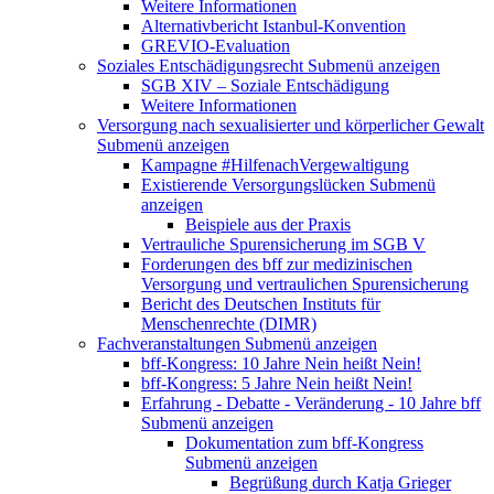
Weitere Informationen
Alternativbericht Istanbul-Konvention
GREVIO-Evaluation
Soziales Entschädigungsrecht
Submenü anzeigen
SGB XIV – Soziale Entschädigung
Weitere Informationen
Versorgung nach sexualisierter und körperlicher Gewalt
Submenü anzeigen
Kampagne #HilfenachVergewaltigung
Existierende Versorgungslücken
Submenü
anzeigen
Beispiele aus der Praxis
Vertrauliche Spurensicherung im SGB V
Forderungen des bff zur medizinischen
Versorgung und vertraulichen Spurensicherung
Bericht des Deutschen Instituts für
Menschenrechte (DIMR)
Fachveranstaltungen
Submenü anzeigen
bff-Kongress: 10 Jahre Nein heißt Nein!
bff-Kongress: 5 Jahre Nein heißt Nein!
Erfahrung - Debatte - Veränderung - 10 Jahre bff
Submenü anzeigen
Dokumentation zum bff-Kongress
Submenü anzeigen
Begrüßung durch Katja Grieger