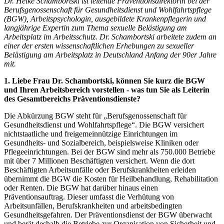
Dr. Heike Schambortski ist leitende Präventionsdirektorin bei der
Berufsgenossenschaft für Gesundheitsdienst und Wohlfahrtspflege
(BGW), Arbeitspsychologin, ausgebildete Krankenpflegerin und
langjährige Expertin zum Thema sexuelle Belästigung am
Arbeitsplatz im Arbeitsschutz. Dr. Schambortski arbeitete zudem an
einer der ersten wissenschaftlichen Erhebungen zu sexueller
Belästigung am Arbeitsplatz in Deutschland Anfang der 90er Jahre
mit.
1. Liebe Frau Dr. Schambortski, können Sie kurz die BGW
und Ihren Arbeitsbereich vorstellen - was tun Sie als Leiterin
des Gesamtbereichs Präventionsdienste?
Die Abkürzung BGW steht für „Berufsgenossenschaft für
Gesundheitsdienst und Wohlfahrtspflege“. Die BGW versichert
nichtstaatliche und freigemeinnützige Einrichtungen im
Gesundheits- und Sozialbereich, beispielsweise Kliniken oder
Pflegeeinrichtungen. Bei der BGW sind mehr als 750.000 Betriebe
mit über 7 Millionen Beschäftigten versichert. Wenn die dort
Beschäftigten Arbeitsunfälle oder Berufskrankheiten erleiden
übernimmt die BGW die Kosten für Heilbehandlung, Rehabilitation
oder Renten. Die BGW hat darüber hinaus einen
Präventionsauftrag. Dieser umfasst die Verhütung von
Arbeitsunfällen, Berufskrankheiten und arbeitsbedingten
Gesundheitsgefahren. Der Präventionsdienst der BGW überwacht
und berät deshalb die Betriebe zur Organisation von Sicherheit und