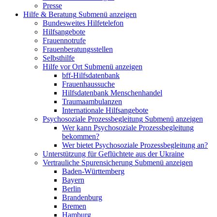
Presse
Hilfe & Beratung
Submenü anzeigen
Bundesweites Hilfetelefon
Hilfsangebote
Frauennotrufe
Frauenberatungsstellen
Selbsthilfe
Hilfe vor Ort
Submenü anzeigen
bff-Hilfsdatenbank
Frauenhaussuche
Hilfsdatenbank Menschenhandel
Traumaambulanzen
Internationale Hilfsangebote
Psychosoziale Prozessbegleitung
Submenü anzeigen
Wer kann Psychosoziale Prozessbegleitung
bekommen?
Wer bietet Psychosoziale Prozessbegleitung an?
Unterstützung für Geflüchtete aus der Ukraine
Vertrauliche Spurensicherung
Submenü anzeigen
Baden-Württemberg
Bayern
Berlin
Brandenburg
Bremen
Hamburg