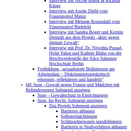
Interview mit Nicole Burek & Ricarda
Kluge
Interview mit Anette Diehl vom
Frauennotruf Mainz
Interview mit Melanie Rosendahl vom
Frauennotruf Bielefeld
Interview mit Sandra Boger und Kerstin
Demuth aus dem Projekt „aktiv gegen
digitale Gewalt“
Interview mit Prof. Dr. Nivedita Prasad,
Helin Yakut und Kathrin Blaha von der
Beschwerdestelle der Alice Salomon
Hochschule Berlin
Fortbildung „sexualisierte Belästigung am
Arbeitsplatz – Diskriminierungskritisch
erkennen, reflektieren und handeln“
bff: Suse - Gewalt gegen Frauen und Mädchen mit
Behinderungen
Submenü anzeigen
Suse – Gewaltschutz in Einrichtungen
Suse. Im Recht.
Submenü anzeigen
Das Projekt
Submenü anzeigen
Barrieren abbauen
Selbstermächtigung
Schlüsselpersonen sensibilisieren
Barrieren in Strafverfahren abbauen