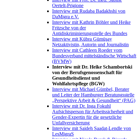
Oertelt-Prigione
Interview mit Rudaba Badakhshi von
DaMigra e.V.
Interview mit Kathrin Böhler und Heike
Fritzsche von der
Antidiskriminierungsstelle des Bundes
Interview mit Kübra Gümüşay
Netzaktivistin, Autorin und Journalistin
Interview mit Cathleen Roeder vom
Bundesverband mittelständische Wirtschaft
(BVMW)
Interview mit Dr. Heike Schambortski
von der Berufsgenossenschaft für
Gesundheitsdienst und
Wohlfahrtspflege (BGW)
Interview mit Michael Gümbel, Berater
und Leiter der Hamburger Beratungsstelle
„Perspektive Arbeit & Gesundheit“ (PAG)
Interview mit Dr. Inga Fokuhl
Aufsichtsperson für Arbeitssicherheit und
Gender-Expertin für die gesetzliche
Unfallversicherung
Interview mit Saideh Saadat-Lendle von
LesMigraS