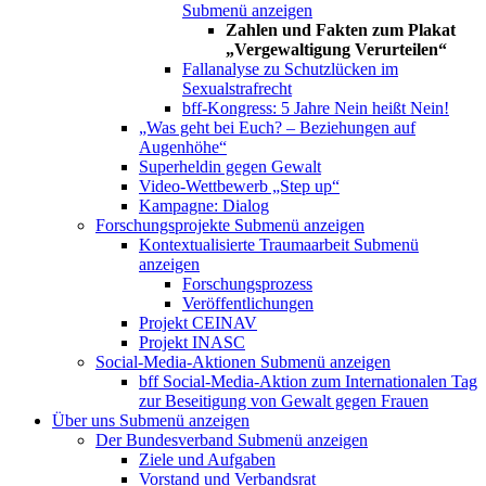
Submenü anzeigen
Zahlen und Fakten zum Plakat
„Vergewaltigung Verurteilen“
Fallanalyse zu Schutzlücken im
Sexualstrafrecht
bff-Kongress: 5 Jahre Nein heißt Nein!
„Was geht bei Euch? – Beziehungen auf
Augenhöhe“
Superheldin gegen Gewalt
Video-Wettbewerb „Step up“
Kampagne: Dialog
Forschungsprojekte
Submenü anzeigen
Kontextualisierte Traumaarbeit
Submenü
anzeigen
Forschungsprozess
Veröffentlichungen
Projekt CEINAV
Projekt INASC
Social-Media-Aktionen
Submenü anzeigen
bff Social-Media-Aktion zum Internationalen Tag
zur Beseitigung von Gewalt gegen Frauen
Über uns
Submenü anzeigen
Der Bundesverband
Submenü anzeigen
Ziele und Aufgaben
Vorstand und Verbandsrat