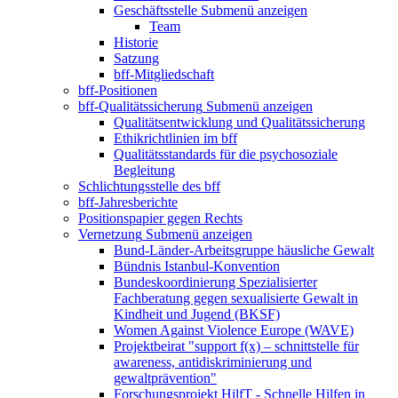
Geschäftsstelle
Submenü anzeigen
Team
Historie
Satzung
bff-Mitgliedschaft
bff-Positionen
bff-Qualitätssicherung
Submenü anzeigen
Qualitätsentwicklung und Qualitätssicherung
Ethikrichtlinien im bff
Qualitätsstandards für die psychosoziale
Begleitung
Schlichtungsstelle des bff
bff-Jahresberichte
Positionspapier gegen Rechts
Vernetzung
Submenü anzeigen
Bund-Länder-Arbeitsgruppe häusliche Gewalt
Bündnis Istanbul-Konvention
Bundeskoordinierung Spezialisierter
Fachberatung gegen sexualisierte Gewalt in
Kindheit und Jugend (BKSF)
Women Against Violence Europe (WAVE)
Projektbeirat "support f(x) – schnittstelle für
awareness, antidiskriminierung und
gewaltprävention"
Forschungsprojekt HilfT - Schnelle Hilfen in