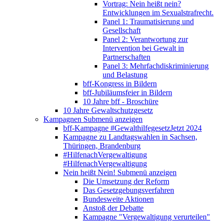
Vortrag: Nein heißt nein?
Entwicklungen im Sexualstrafrecht.
Panel 1: Traumatisierung und
Gesellschaft
Panel 2: Verantwortung zur
Intervention bei Gewalt in
Partnerschaften
Panel 3: Mehrfachdiskriminierung
und Belastung
bff-Kongress in Bildern
bff-Jubiläumsfeier in Bildern
10 Jahre bff - Broschüre
10 Jahre Gewaltschutzgesetz
Kampagnen
Submenü anzeigen
bff-Kampagne #GewalthilfegesetzJetzt 2024
Kampagne zu Landtagswahlen in Sachsen,
Thüringen, Brandenburg
#HilfenachVergewaltigung
#HilfenachVergewaltigung
Nein heißt Nein!
Submenü anzeigen
Die Umsetzung der Reform
Das Gesetzgebungsverfahren
Bundesweite Aktionen
Anstoß der Debatte
Kampagne "Vergewaltigung verurteilen"