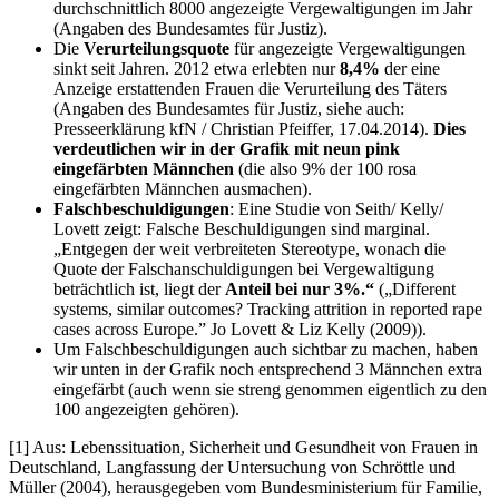
durchschnittlich 8000 angezeigte Vergewaltigungen im Jahr
(Angaben des Bundesamtes für Justiz).
Die
Verurteilungsquote
für angezeigte Vergewaltigungen
sinkt seit Jahren. 2012 etwa erlebten nur
8,4%
der eine
Anzeige erstattenden Frauen die Verurteilung des Täters
(Angaben des Bundesamtes für Justiz, siehe auch:
Presseerklärung kfN / Christian Pfeiffer, 17.04.2014).
Dies
verdeutlichen wir in der Grafik mit neun pink
eingefärbten Männchen
(die also 9% der 100 rosa
eingefärbten Männchen ausmachen).
Falschbeschuldigungen
: Eine Studie von Seith/ Kelly/
Lovett zeigt: Falsche Beschuldigungen sind marginal.
„Entgegen der weit verbreiteten Stereotype, wonach die
Quote der Falschanschuldigungen bei Vergewaltigung
beträchtlich ist, liegt der
Anteil bei nur 3%.“
(„Different
systems, similar outcomes? Tracking attrition in reported rape
cases across Europe.” Jo Lovett & Liz Kelly (2009)).
Um Falschbeschuldigungen auch sichtbar zu machen, haben
wir unten in der Grafik noch entsprechend 3 Männchen extra
eingefärbt (auch wenn sie streng genommen eigentlich zu den
100 angezeigten gehören).
[1] Aus: Lebenssituation, Sicherheit und Gesundheit von Frauen in
Deutschland, Langfassung der Untersuchung von Schröttle und
Müller (2004), herausgegeben vom Bundesministerium für Familie,