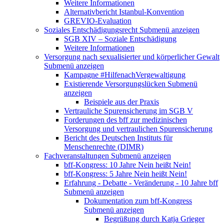
Weitere Informationen
Alternativbericht Istanbul-Konvention
GREVIO-Evaluation
Soziales Entschädigungsrecht
Submenü anzeigen
SGB XIV – Soziale Entschädigung
Weitere Informationen
Versorgung nach sexualisierter und körperlicher Gewalt
Submenü anzeigen
Kampagne #HilfenachVergewaltigung
Existierende Versorgungslücken
Submenü
anzeigen
Beispiele aus der Praxis
Vertrauliche Spurensicherung im SGB V
Forderungen des bff zur medizinischen
Versorgung und vertraulichen Spurensicherung
Bericht des Deutschen Instituts für
Menschenrechte (DIMR)
Fachveranstaltungen
Submenü anzeigen
bff-Kongress: 10 Jahre Nein heißt Nein!
bff-Kongress: 5 Jahre Nein heißt Nein!
Erfahrung - Debatte - Veränderung - 10 Jahre bff
Submenü anzeigen
Dokumentation zum bff-Kongress
Submenü anzeigen
Begrüßung durch Katja Grieger