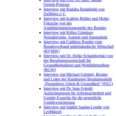
Oertelt-Prigione
Interview mit Rudaba Badakhshi von
DaMigra e.V.
Interview mit Kathrin Böhler und Heike
Fritzsche von der
Antidiskriminierungsstelle des Bundes
Interview mit Kübra Gümüşay
Netzaktivistin, Autorin und Journalistin
Interview mit Cathleen Roeder vom
Bundesverband mittelständische Wirtschaft
(BVMW)
Interview mit Dr. Heike Schambortski von
der Berufsgenossenschaft für
Gesundheitsdienst und Wohlfahrtspflege
(BGW)
Interview mit Michael Gümbel, Berater
und Leiter der Hamburger Beratungsstelle
„Perspektive Arbeit & Gesundheit“ (PAG)
Interview mit Dr. Inga Fokuhl
Aufsichtsperson für Arbeitssicherheit und
Gender-Expertin für die gesetzliche
Unfallversicherung
Interview mit Saideh Saadat-Lendle von
LesMigraS