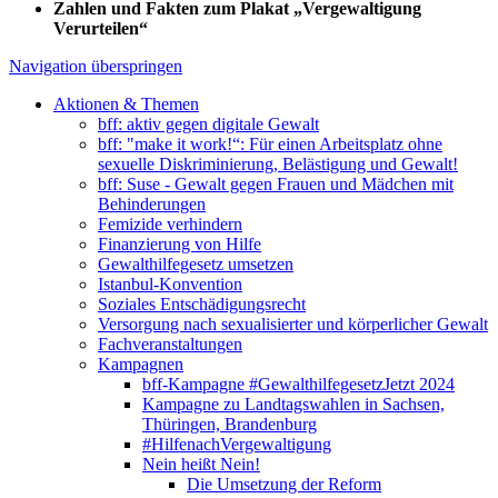
Zahlen und Fakten zum Plakat „Vergewaltigung
Verurteilen“
Navigation überspringen
Aktionen & Themen
bff: aktiv gegen digitale Gewalt
bff: "make it work!“: Für einen Arbeitsplatz ohne
sexuelle Diskriminierung, Belästigung und Gewalt!
bff: Suse - Gewalt gegen Frauen und Mädchen mit
Behinderungen
Femizide verhindern
Finanzierung von Hilfe
Gewalthilfegesetz umsetzen
Istanbul-Konvention
Soziales Entschädigungsrecht
Versorgung nach sexualisierter und körperlicher Gewalt
Fachveranstaltungen
Kampagnen
bff-Kampagne #GewalthilfegesetzJetzt 2024
Kampagne zu Landtagswahlen in Sachsen,
Thüringen, Brandenburg
#HilfenachVergewaltigung
Nein heißt Nein!
Die Umsetzung der Reform