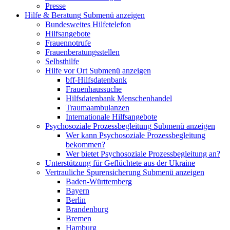
Presse
Hilfe & Beratung
Submenü anzeigen
Bundesweites Hilfetelefon
Hilfsangebote
Frauennotrufe
Frauenberatungsstellen
Selbsthilfe
Hilfe vor Ort
Submenü anzeigen
bff-Hilfsdatenbank
Frauenhaussuche
Hilfsdatenbank Menschenhandel
Traumaambulanzen
Internationale Hilfsangebote
Psychosoziale Prozessbegleitung
Submenü anzeigen
Wer kann Psychosoziale Prozessbegleitung
bekommen?
Wer bietet Psychosoziale Prozessbegleitung an?
Unterstützung für Geflüchtete aus der Ukraine
Vertrauliche Spurensicherung
Submenü anzeigen
Baden-Württemberg
Bayern
Berlin
Brandenburg
Bremen
Hamburg