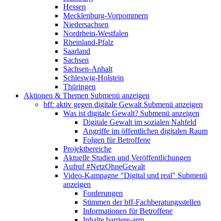
Hessen
Mecklenburg-Vorpommern
Niedersachsen
Nordrhein-Westfalen
Rheinland-Pfalz
Saarland
Sachsen
Sachsen-Anhalt
Schleswig-Holstein
Thüringen
Aktionen & Themen
Submenü anzeigen
bff: aktiv gegen digitale Gewalt
Submenü anzeigen
Was ist digitale Gewalt?
Submenü anzeigen
Digitale Gewalt im sozialen Nahfeld
Angriffe im öffentlichen digitalen Raum
Folgen für Betroffene
Projektbereiche
Aktuelle Studien und Veröffentlichungen
Aufruf #NetzOhneGewalt
Video-Kampagne "Digital und real"
Submenü
anzeigen
Forderungen
Stimmen der bff-Fachberatungsstellen
Informationen für Betroffene
Inhalte barriere-arm