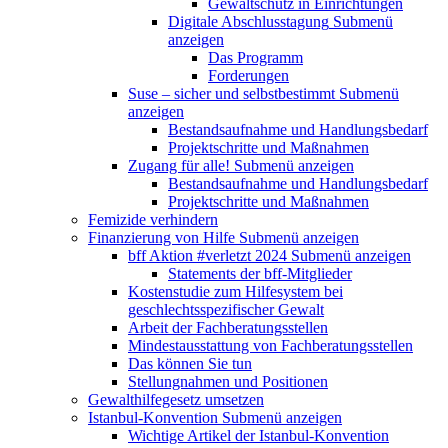
Gewaltschutz in Einrichtungen
Digitale Abschlusstagung
Submenü
anzeigen
Das Programm
Forderungen
Suse – sicher und selbstbestimmt
Submenü
anzeigen
Bestandsaufnahme und Handlungsbedarf
Projektschritte und Maßnahmen
Zugang für alle!
Submenü anzeigen
Bestandsaufnahme und Handlungsbedarf
Projektschritte und Maßnahmen
Femizide verhindern
Finanzierung von Hilfe
Submenü anzeigen
bff Aktion #verletzt 2024
Submenü anzeigen
Statements der bff-Mitglieder
Kostenstudie zum Hilfesystem bei
geschlechtsspezifischer Gewalt
Arbeit der Fachberatungsstellen
Mindestausstattung von Fachberatungsstellen
Das können Sie tun
Stellungnahmen und Positionen
Gewalthilfegesetz umsetzen
Istanbul-Konvention
Submenü anzeigen
Wichtige Artikel der Istanbul-Konvention