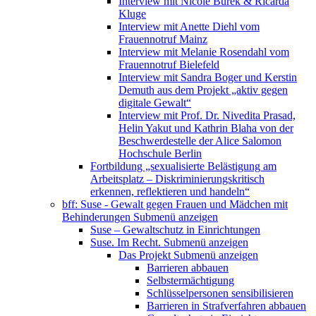
Interview mit Nicole Burek & Ricarda
Kluge
Interview mit Anette Diehl vom
Frauennotruf Mainz
Interview mit Melanie Rosendahl vom
Frauennotruf Bielefeld
Interview mit Sandra Boger und Kerstin
Demuth aus dem Projekt „aktiv gegen
digitale Gewalt“
Interview mit Prof. Dr. Nivedita Prasad,
Helin Yakut und Kathrin Blaha von der
Beschwerdestelle der Alice Salomon
Hochschule Berlin
Fortbildung „sexualisierte Belästigung am
Arbeitsplatz – Diskriminierungskritisch
erkennen, reflektieren und handeln“
bff: Suse - Gewalt gegen Frauen und Mädchen mit
Behinderungen
Submenü anzeigen
Suse – Gewaltschutz in Einrichtungen
Suse. Im Recht.
Submenü anzeigen
Das Projekt
Submenü anzeigen
Barrieren abbauen
Selbstermächtigung
Schlüsselpersonen sensibilisieren
Barrieren in Strafverfahren abbauen