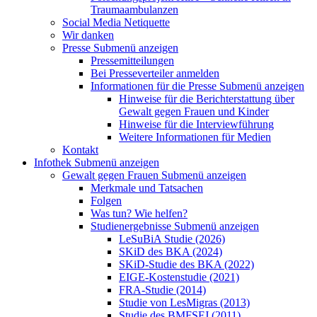
Traumaambulanzen
Social Media Netiquette
Wir danken
Presse
Submenü anzeigen
Pressemitteilungen
Bei Presseverteiler anmelden
Informationen für die Presse
Submenü anzeigen
Hinweise für die Berichterstattung über
Gewalt gegen Frauen und Kinder
Hinweise für die Interviewführung
Weitere Informationen für Medien
Kontakt
Infothek
Submenü anzeigen
Gewalt gegen Frauen
Submenü anzeigen
Merkmale und Tatsachen
Folgen
Was tun? Wie helfen?
Studienergebnisse
Submenü anzeigen
LeSuBiA Studie (2026)
SKiD des BKA (2024)
SKiD-Studie des BKA (2022)
EIGE-Kostenstudie (2021)
FRA-Studie (2014)
Studie von LesMigras (2013)
Studie des BMFSFJ (2011)