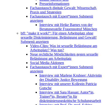
Presseinformationen
Fachaustausch digitale Gewalt: Wissenschaft,
Praxis und Strategien
Fachaustausch mit Expert*innen
Submenü
anzeigen
Interview mit Heike Barnes von der
Beratungsstelle Frauennotruf München
bff: "make it work!“: Für einen Arbeitsplatz ohne
sexuelle Diskriminierung, Belästigung und Gewalt!
Submenü anzeigen
Video-Clips: Was ist sexuelle Belästigung am
Arbeitsplatz? Was tun?
Neue rechtliche Möglichkeiten gegen sexuelle
Belästigung am Arbeitsplatz
Social Media Aktionen
Fachaustausch mit Expert*innen
Submenü
anzeigen
Interview mit Marlene Krubner: Aktivistin
der Disability Justice Bewegung
Interview mit unserer Kollegin Patricia
Gutsche
Interview mit Sara Hassan: Autor*in,
Trainer*in, Berater*in für
diskriminierungskritische Schulungsarbeit
Interview mit Prof. Dr. med. Sabine