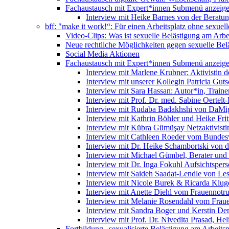
Fachaustausch mit Expert*innen
Submenü anzeig
Interview mit Heike Barnes von der Beratu
bff: "make it work!“: Für einen Arbeitsplatz ohne sexue
Video-Clips: Was ist sexuelle Belästigung am Arbe
Neue rechtliche Möglichkeiten gegen sexuelle Bel
Social Media Aktionen
Fachaustausch mit Expert*innen
Submenü anzeig
Interview mit Marlene Krubner: Aktivistin d
Interview mit unserer Kollegin Patricia Gut
Interview mit Sara Hassan: Autor*in, Trainer
Interview mit Prof. Dr. med. Sabine Oertelt-
Interview mit Rudaba Badakhshi von DaMig
Interview mit Kathrin Böhler und Heike Frit
Interview mit Kübra Gümüşay Netzaktivistin
Interview mit Cathleen Roeder vom Bundes
Interview mit Dr. Heike Schambortski von 
Interview mit Michael Gümbel, Berater und
Interview mit Dr. Inga Fokuhl Aufsichtspers
Interview mit Saideh Saadat-Lendle von L
Interview mit Nicole Burek & Ricarda Klug
Interview mit Anette Diehl vom Frauennotr
Interview mit Melanie Rosendahl vom Fraue
Interview mit Sandra Boger und Kerstin Dem
Interview mit Prof. Dr. Nivedita Prasad, H
Fortbildung „sexualisierte Belästigung am Arbeitsp