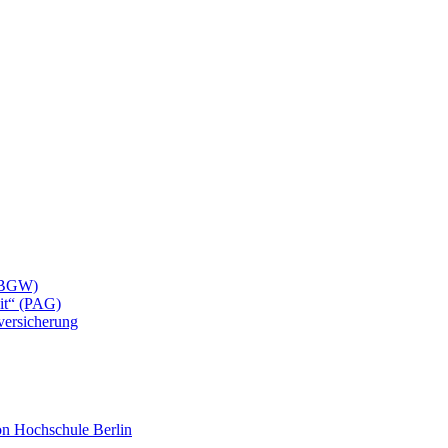
 (BGW)
eit“ (PAG)
lversicherung
mon Hochschule Berlin