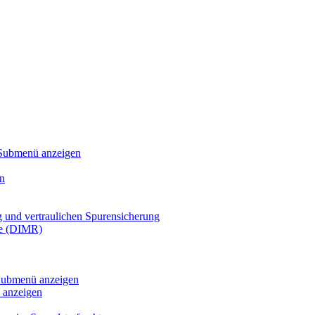
Submenü anzeigen
n
g und vertraulichen Spurensicherung
te (DIMR)
ubmenü anzeigen
anzeigen