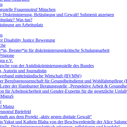
en
ngsstelle Frauennotruf München
lle Diskriminierung, Belästigung und Gewalt!
Submenü anzeigen
itsplatz? Was tun?
ästigung am Arbeitsplatz
en
er Disability Justice Bewegung
sche
*in, Berater*in für diskriminierungskritische Schulungsarbeit
Prigione
ra e.V.
zsche von der Antidiskriminierungsstelle des Bundes
, Autorin und Journalistin
verband mittelständische Wirtschaft (BVMW)
der Berufsgenossenschaft für Gesundheitsdienst und Wohlfahrtspflege
 Leiter der Hamburger Beratungsstelle „Perspektive Arbeit & Gesundh
on für Arbeitssicherheit und Gender-Expertin für die gesetzliche Unfal
esMigraS
e
uf Mainz
nnotruf Bielefeld
uth aus dem Projekt „aktiv gegen digitale Gewalt“
elin Yakut und Kathrin Blaha von der Beschwerdestelle der Alice Salo
latz – Diskriminierungskritisch erkennen, reflektieren und handeln“