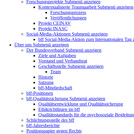
Forschungsprojekte
Submenü anzeigen
Kontextualisierte Traumaarbeit
Submenü anzeigen
Forschungsprozess
Veröffentlichungen
Projekt CEINAV
Projekt INASC
Social-Media-Aktionen
Submenü anzeigen
bff Social-Media-Aktion zum Internationalen Tag
Über uns
Submenü anzeigen
Der Bundesverband
Submenü anzeigen
Ziele und Aufgaben
Vorstand und Verbandsrat
Geschäftsstelle
Submenü anzeigen
Team
Historie
Satzung
bff-Mitgliedschaft
bff-Positionen
bff-Qualitätssicherung
Submenü anzeigen
Qualitätsentwicklung und Qualitätssicherung
Ethikrichtlinien im bff
Qualitätsstandards für die psychosoziale Begleitun
Schlichtungsstelle des bff
bff-Jahresberichte
Positionspapier gegen Rechts