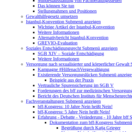
Mindestausstattung von Fachberatungsstellen
Das können Sie tun
Stellungnahmen und Positionen
Gewalthilfegesetz umsetzen
Istanbul-Konvention
Submenü anzeigen
Wichtige Artikel der Istanbul-Konvention
Weitere Informationen
Alternativbericht Istanbul-Konvention
GREVIO-Evaluation
Soziales Entschädigungsrecht
Submenü anzeigen
SGB XIV – Soziale Entschädigung
Weitere Informationen
Versorgung nach sexualisierter und körperlicher Gewalt
Kampagne #HilfenachVergewaltigung
Existierende Versorgungslücken
Submenü anzeige
Beispiele aus der Praxis
Vertrauliche Spurensicherung im SGB V
Forderungen des bff zur medizinischen Versorgun
Bericht des Deutschen Instituts für Menschenrech
Fachveranstaltungen
Submenü anzeigen
bff-Kongress: 10 Jahre Nein heißt Nein!
bff-Kongress: 5 Jahre Nein heißt Nein!
Erfahrung - Debatte - Veränderung - 10 Jahre bff
S
Dokumentation zum bff-Kongress
Submenü 
Begrüßung durch Katja Grieger