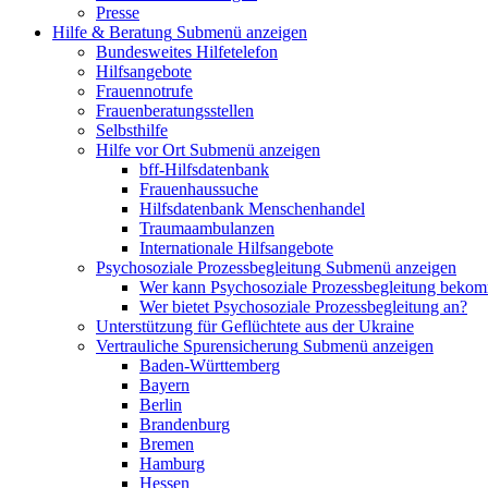
Presse
Hilfe & Beratung
Submenü anzeigen
Bundesweites Hilfetelefon
Hilfsangebote
Frauennotrufe
Frauenberatungsstellen
Selbsthilfe
Hilfe vor Ort
Submenü anzeigen
bff-Hilfsdatenbank
Frauenhaussuche
Hilfsdatenbank Menschenhandel
Traumaambulanzen
Internationale Hilfsangebote
Psychosoziale Prozessbegleitung
Submenü anzeigen
Wer kann Psychosoziale Prozessbegleitung beko
Wer bietet Psychosoziale Prozessbegleitung an?
Unterstützung für Geflüchtete aus der Ukraine
Vertrauliche Spurensicherung
Submenü anzeigen
Baden-Württemberg
Bayern
Berlin
Brandenburg
Bremen
Hamburg
Hessen