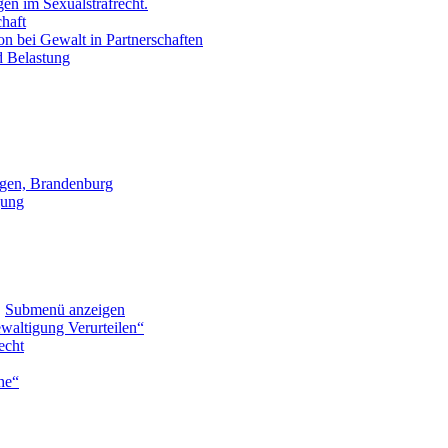
en im Sexualstrafrecht.
chaft
on bei Gewalt in Partnerschaften
d Belastung
gen, Brandenburg
gung
"
Submenü anzeigen
waltigung Verurteilen“
echt
he“