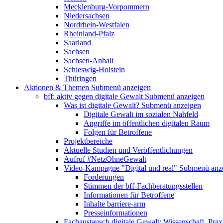
Mecklenburg-Vorpommern
Niedersachsen
Nordrhein-Westfalen
Rheinland-Pfalz
Saarland
Sachsen
Sachsen-Anhalt
Schleswig-Holstein
Thüringen
Aktionen & Themen
Submenü anzeigen
bff: aktiv gegen digitale Gewalt
Submenü anzeigen
Was ist digitale Gewalt?
Submenü anzeigen
Digitale Gewalt im sozialen Nahfeld
Angriffe im öffentlichen digitalen Raum
Folgen für Betroffene
Projektbereiche
Aktuelle Studien und Veröffentlichungen
Aufruf #NetzOhneGewalt
Video-Kampagne "Digital und real"
Submenü anz
Forderungen
Stimmen der bff-Fachberatungsstellen
Informationen für Betroffene
Inhalte barriere-arm
Presseinformationen
Fachaustausch digitale Gewalt: Wissenschaft, Prax