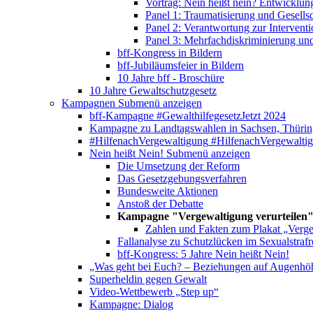
Vortrag: Nein heißt nein? Entwicklung
Panel 1: Traumatisierung und Gesells
Panel 2: Verantwortung zur Interventi
Panel 3: Mehrfachdiskriminierung un
bff-Kongress in Bildern
bff-Jubiläumsfeier in Bildern
10 Jahre bff - Broschüre
10 Jahre Gewaltschutzgesetz
Kampagnen
Submenü anzeigen
bff-Kampagne #GewalthilfegesetzJetzt 2024
Kampagne zu Landtagswahlen in Sachsen, Thürin
#HilfenachVergewaltigung
#HilfenachVergewalti
Nein heißt Nein!
Submenü anzeigen
Die Umsetzung der Reform
Das Gesetzgebungsverfahren
Bundesweite Aktionen
Anstoß der Debatte
Kampagne "Vergewaltigung verurteilen
Zahlen und Fakten zum Plakat „Verge
Fallanalyse zu Schutzlücken im Sexualstrafr
bff-Kongress: 5 Jahre Nein heißt Nein!
„Was geht bei Euch? – Beziehungen auf Augenhö
Superheldin gegen Gewalt
Video-Wettbewerb „Step up“
Kampagne: Dialog