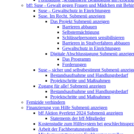
bff: Suse - Gewalt gegen Frauen und Mädchen mit Behi
Suse – Gewaltschutz in Einrichtungen
Suse. Im Recht.
Submenü anzeigen
Das Projekt
Submenü anzeigen
Barrieren abbauen
Selbstermächtigung
Schlüsselpersonen sensibilisieren
Barrieren in Strafverfahren abbauen
Gewaltschutz in Einrichtungen
Digitale Abschlusstagung
Submenü anzeige
Das Programm
Forderungen
Suse – sicher und selbstbestimmt
Submenü anzeig
Bestandsaufnahme und Handlungsbedarf
Projektschritte und Maßnahmen
Zugang für alle!
Submenü anzeigen
Bestandsaufnahme und Handlungsbedarf
Projektschritte und Maßnahmen
Femizide verhindern
Finanzierung von Hilfe
Submenü anzeigen
bff Aktion #verletzt 2024
Submenü anzeigen
Statements der bff-Mitglieder
Kostenstudie zum Hilfesystem bei geschlechtsspez
Arbeit der Fachberatungsstellen