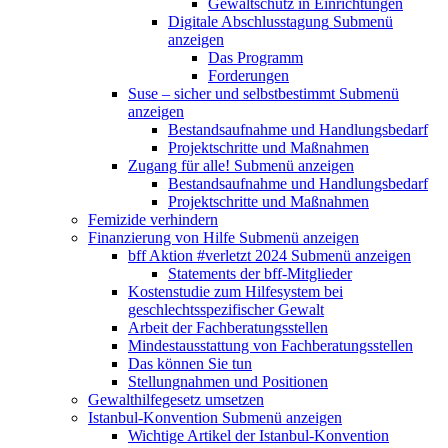
Gewaltschutz in Einrichtungen
Digitale Abschlusstagung
Submenü
anzeigen
Das Programm
Forderungen
Suse – sicher und selbstbestimmt
Submenü
anzeigen
Bestandsaufnahme und Handlungsbedarf
Projektschritte und Maßnahmen
Zugang für alle!
Submenü anzeigen
Bestandsaufnahme und Handlungsbedarf
Projektschritte und Maßnahmen
Femizide verhindern
Finanzierung von Hilfe
Submenü anzeigen
bff Aktion #verletzt 2024
Submenü anzeigen
Statements der bff-Mitglieder
Kostenstudie zum Hilfesystem bei
geschlechtsspezifischer Gewalt
Arbeit der Fachberatungsstellen
Mindestausstattung von Fachberatungsstellen
Das können Sie tun
Stellungnahmen und Positionen
Gewalthilfegesetz umsetzen
Istanbul-Konvention
Submenü anzeigen
Wichtige Artikel der Istanbul-Konvention