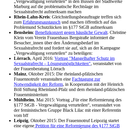
„Vergewaltigung verurteilen“ in den Bussen der Stadtwerke
Marburg auf die problematische Rechtslage im
Sexualstrafrecht aufmerksam machen
Rhein-Lahn-Kreis
: Gleichstellungsbeauftragte treffen sich
zum
Erfahrungsaustausch
und machen öffentlich auf das
Problemund Schutzlücken im §177 StGB aufmerksam
Bensheim
:
Benefizkonzert gegen häusliche Gewalt
. Christine
Klein vom Verein Frauenhaus Bergstraße informiert die
Besucher_innen über den Änderungsbedarf im
Sexualstrafrecht und fordert sie auf, sich an der Kampagne
„Vergewaltigung verurteilen“ zu beteiligen:
Lörrach
, April 2016:
Vortrag "Mangelhafter Schutz im
Sexualstrafrecht – Lösungsmöglichkeiten"
, veranstaltet von
der Frauenberatung Lörrach
Mainz
, Oktober 2015: Die rheinland-pfälzischen
Frauennotrufe veranstalten eine
Fachtagung zur
Notwendigkeit der Reform
, in Kooperation mit der Heinrich
Böll Stiftung Rheinland-Pfalz und dem rheinland-pfälzischen
Frauenministerium
Mühlheim
, Mai 2015: Vortrag „Für eine Reformierung des
§177 StGB - Vergewaltigung verurteilen“, veranstaltet von
der feministischen Gruppe Black Lilac mit einer Referentin
vom bff
Leipzig
, Oktober 2015: Der Frauennotruf Leipozig startet
eine eigene
Petition für eine Reformierung des §177 StGB