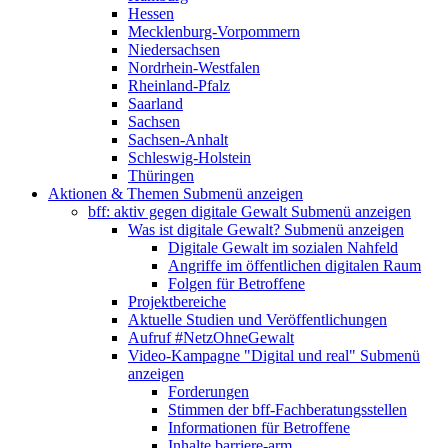
Hessen
Mecklenburg-Vorpommern
Niedersachsen
Nordrhein-Westfalen
Rheinland-Pfalz
Saarland
Sachsen
Sachsen-Anhalt
Schleswig-Holstein
Thüringen
Aktionen & Themen
Submenü anzeigen
bff: aktiv gegen digitale Gewalt
Submenü anzeigen
Was ist digitale Gewalt?
Submenü anzeigen
Digitale Gewalt im sozialen Nahfeld
Angriffe im öffentlichen digitalen Raum
Folgen für Betroffene
Projektbereiche
Aktuelle Studien und Veröffentlichungen
Aufruf #NetzOhneGewalt
Video-Kampagne "Digital und real"
Submenü
anzeigen
Forderungen
Stimmen der bff-Fachberatungsstellen
Informationen für Betroffene
Inhalte barriere-arm