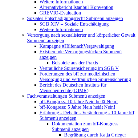
Weitere Informationen
Alternativbericht Istanbul-Konvention
GREVIO-Evaluation
Soziales Entschädigungsrecht
Submenü anzeigen
SGB XIV – Soziale Entschädigung
Weitere Informationen
Versorgung nach sexualisierter und körperlicher Gewalt
Submenü anzeigen
Kampagne #HilfenachVergewaltigung
Existierende Versorgungslücken
Submenü
anzeigen
Beispiele aus der Praxis
Vertrauliche Spurensicherung im SGB V
Forderungen des bff zur medizinischen
Versorgung und vertraulichen Spurensicherung
Bericht des Deutschen Instituts für
Menschenrechte (DIMR)
Fachveranstaltungen
Submenü anzeigen
bff-Kongress: 10 Jahre Nein heißt Nein!
bff-Kongress: 5 Jahre Nein heißt Nein!
Erfahrung - Debatte - Veränderung - 10 Jahre bff
Submenü anzeigen
Dokumentation zum bff-Kongress
Submenü anzeigen
Begrüßung durch Katja Grieger