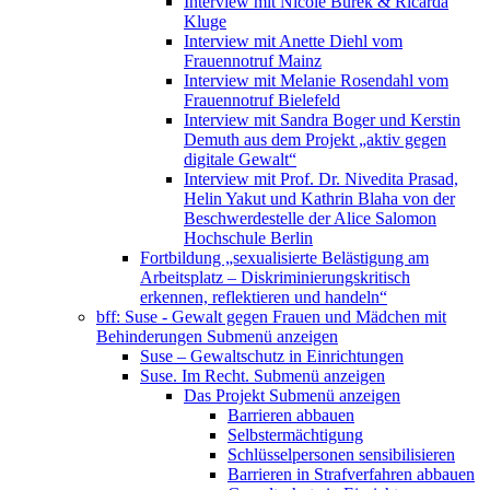
Interview mit Nicole Burek & Ricarda
Kluge
Interview mit Anette Diehl vom
Frauennotruf Mainz
Interview mit Melanie Rosendahl vom
Frauennotruf Bielefeld
Interview mit Sandra Boger und Kerstin
Demuth aus dem Projekt „aktiv gegen
digitale Gewalt“
Interview mit Prof. Dr. Nivedita Prasad,
Helin Yakut und Kathrin Blaha von der
Beschwerdestelle der Alice Salomon
Hochschule Berlin
Fortbildung „sexualisierte Belästigung am
Arbeitsplatz – Diskriminierungskritisch
erkennen, reflektieren und handeln“
bff: Suse - Gewalt gegen Frauen und Mädchen mit
Behinderungen
Submenü anzeigen
Suse – Gewaltschutz in Einrichtungen
Suse. Im Recht.
Submenü anzeigen
Das Projekt
Submenü anzeigen
Barrieren abbauen
Selbstermächtigung
Schlüsselpersonen sensibilisieren
Barrieren in Strafverfahren abbauen