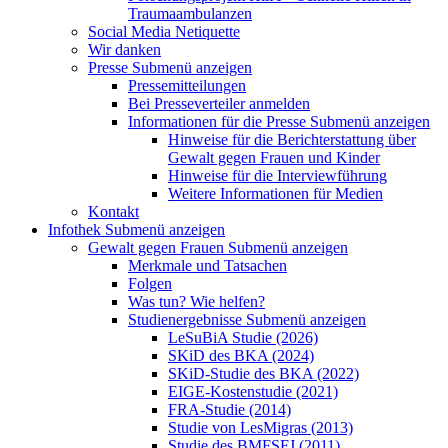
Traumaambulanzen
Social Media Netiquette
Wir danken
Presse
Submenü anzeigen
Pressemitteilungen
Bei Presseverteiler anmelden
Informationen für die Presse
Submenü anzeigen
Hinweise für die Berichterstattung über
Gewalt gegen Frauen und Kinder
Hinweise für die Interviewführung
Weitere Informationen für Medien
Kontakt
Infothek
Submenü anzeigen
Gewalt gegen Frauen
Submenü anzeigen
Merkmale und Tatsachen
Folgen
Was tun? Wie helfen?
Studienergebnisse
Submenü anzeigen
LeSuBiA Studie (2026)
SKiD des BKA (2024)
SKiD-Studie des BKA (2022)
EIGE-Kostenstudie (2021)
FRA-Studie (2014)
Studie von LesMigras (2013)
Studie des BMFSFJ (2011)