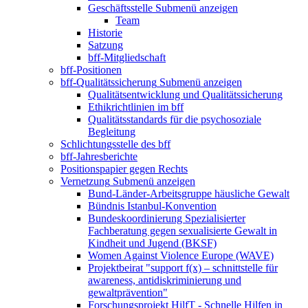
Geschäftsstelle
Submenü anzeigen
Team
Historie
Satzung
bff-Mitgliedschaft
bff-Positionen
bff-Qualitätssicherung
Submenü anzeigen
Qualitätsentwicklung und Qualitätssicherung
Ethikrichtlinien im bff
Qualitätsstandards für die psychosoziale
Begleitung
Schlichtungsstelle des bff
bff-Jahresberichte
Positionspapier gegen Rechts
Vernetzung
Submenü anzeigen
Bund-Länder-Arbeitsgruppe häusliche Gewalt
Bündnis Istanbul-Konvention
Bundeskoordinierung Spezialisierter
Fachberatung gegen sexualisierte Gewalt in
Kindheit und Jugend (BKSF)
Women Against Violence Europe (WAVE)
Projektbeirat "support f(x) – schnittstelle für
awareness, antidiskriminierung und
gewaltprävention"
Forschungsprojekt HilfT - Schnelle Hilfen in