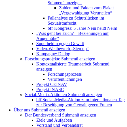
Submenü anzeigen
Zahlen und Fakten zum Plakat
„Vergewaltigung Verurteilen“
Fallanalyse zu Schutzlücken im
Sexualstrafrecht
bff-Kongress: 5 Jahre Nein heißt Nein!
„Was geht bei Euch? – Beziehungen auf
Augenhöhe“
Superheldin gegen Gewalt
Video-Wettbewerb „Step up“
Kampagne: Dialog
Forschungsprojekte
Submenü anzeigen
Kontextualisierte Traumaarbeit
Submenü
anzeigen
Forschungsprozess
Veröffentlichungen
Projekt CEINAV
Projekt INASC
Social-Media-Aktionen
Submenü anzeigen
bff Social-Media-Aktion zum Internationalen Tag
zur Beseitigung von Gewalt gegen Frauen
Über uns
Submenü anzeigen
Der Bundesverband
Submenü anzeigen
Ziele und Aufgaben
Vorstand und Verbandsrat