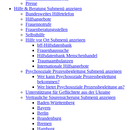
Presse
Hilfe & Beratung
Submenü anzeigen
Bundesweites Hilfetelefon
Hilfsangebote
Frauennotrufe
Frauenberatungsstellen
Selbsthilfe
Hilfe vor Ort
Submenü anzeigen
bff-Hilfsdatenbank
Frauenhaussuche
Hilfsdatenbank Menschenhandel
Traumaambulanzen
Internationale Hilfsangebote
Psychosoziale Prozessbegleitung
Submenü anzeigen
Wer kann Psychosoziale Prozessbegleitung
bekommen?
Wer bietet Psychosoziale Prozessbegleitung an?
Unterstützung für Geflüchtete aus der Ukraine
Vertrauliche Spurensicherung
Submenü anzeigen
Baden-Württemberg
Bayern
Berlin
Brandenburg
Bremen
Hamburg