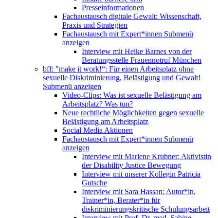
Presseinformationen
Fachaustausch digitale Gewalt: Wissenschaft,
Praxis und Strategien
Fachaustausch mit Expert*innen
Submenü
anzeigen
Interview mit Heike Barnes von der
Beratungsstelle Frauennotruf München
bff: "make it work!“: Für einen Arbeitsplatz ohne
sexuelle Diskriminierung, Belästigung und Gewalt!
Submenü anzeigen
Video-Clips: Was ist sexuelle Belästigung am
Arbeitsplatz? Was tun?
Neue rechtliche Möglichkeiten gegen sexuelle
Belästigung am Arbeitsplatz
Social Media Aktionen
Fachaustausch mit Expert*innen
Submenü
anzeigen
Interview mit Marlene Krubner: Aktivistin
der Disability Justice Bewegung
Interview mit unserer Kollegin Patricia
Gutsche
Interview mit Sara Hassan: Autor*in,
Trainer*in, Berater*in für
diskriminierungskritische Schulungsarbeit
Interview mit Prof. Dr. med. Sabine