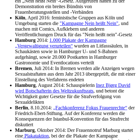
ein „Nein heißt Nein“-Gesetz. Aufgerufen hatten zu der
Demonstration ein breites Bündnis von
Frauenberatungsstellen und -Verbänden
Köln
, April 2016: feministische Gruppen aus Köln und
Umgebung starten die
"Kampagne Nein heißt Nein"
, und
machen mit Comics, Aufklebern und anderen
Veröffentlichungen Druck für das "Nein heißt nein"-Gesetz
Hamburg
2014:
1.000 Plakate der Kampagne
„Vergewaltigung verurteilen“
wurden an Litfasssäulen, in
Schaukästen sowie in Hamburger U- und S-Bahnen
aufgehängt, sowie 20.000 Postkarten in Hamburger
Gastronomie und Eventlocations verteilt
Bremen
, Juli 2014: In Bremen werden alle Anzeigen wegen
Sexualstraftaten aus dem Jahr 2013 übergeprüft, die mit einer
Einstellung des Verfahrens endeten
Hamburg
, August 2014: Schauspielerin
Inez Bjørg David
wird Botschafterin des Weltzukunftsrats
, und betont die
Wichtigkeit guter Gesetze für die Strafverfolgung von
Sexualdelikten
Berlin
, 8.10.2014:
„Fachkonferenz Fokus Frauenrechte“
der
Friedrich-Ebert-Stiftung. Auf der Konferenz werden die
Konsequenzen der Istanbul-Konvention für das Strafrecht
diskutiert
Marburg
, Oktober 2014: Der Frauennotruf Marburg startet
eine
Plakataktion
, bei der die Plakate der Kampagne