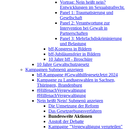
Vortrag: Nein heißt nein?
Entwicklungen im Sexualstrafrecht.
Panel 1: Traumatisierung und
Gesellschaft
Panel 2: Verantwortung zur
Intervention bei Gewalt in
Partnerschaften
Panel 3: Mehrfachdiskriminierung
und Belastung
bff-Kongress in Bildern
bff-Jubiläumsfeier in Bildern
10 Jahre bff - Broschüre
10 Jahre Gewaltschutzgesetz
Kampagnen
Submenü anzeigen
bff-Kampagne #GewalthilfegesetzJetzt 2024
Kampagne zu Landtagswahlen in Sachsen,
Thüringen, Brandenburg
#HilfenachVergewaltigung
#HilfenachVergewaltigung
Nein heißt Nein!
Submenü anzeigen
Die Umsetzung der Reform
Das Gesetzgebungsverfahren
Bundesweite Aktionen
Anstoß der Debatte
Kampagne "Vergewaltigung verurteilen"