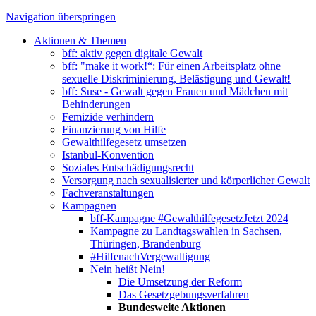
Navigation überspringen
Aktionen & Themen
bff: aktiv gegen digitale Gewalt
bff: "make it work!“: Für einen Arbeitsplatz ohne
sexuelle Diskriminierung, Belästigung und Gewalt!
bff: Suse - Gewalt gegen Frauen und Mädchen mit
Behinderungen
Femizide verhindern
Finanzierung von Hilfe
Gewalthilfegesetz umsetzen
Istanbul-Konvention
Soziales Entschädigungsrecht
Versorgung nach sexualisierter und körperlicher Gewalt
Fachveranstaltungen
Kampagnen
bff-Kampagne #GewalthilfegesetzJetzt 2024
Kampagne zu Landtagswahlen in Sachsen,
Thüringen, Brandenburg
#HilfenachVergewaltigung
Nein heißt Nein!
Die Umsetzung der Reform
Das Gesetzgebungsverfahren
Bundesweite Aktionen