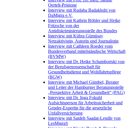
Oertelt-Prigione
Interview mit Rudaba Badakhshi von
DaMigra e.V.
Interview mit Kathrin Böhler und Heike
Fritzsche von der
Antidiskriminierungsstelle des Bundes
Interview mit Kübra Gümüşay
Netzaktivistin, Autorin und Journalistin
Interview mit Cathleen Roeder vom
Bundesverband mittelständische Wirtschaft
(BVMW)
Interview mit Dr. Heike Schambortski von
der Berufsgenossenschaft für
Gesundheitsdienst und Wohlfahrtspflege
(BGW)
Interview mit Michael Gümbel, Berater
und Leiter der Hamburger Beratungsstelle
„Perspektive Arbeit & Gesundheit“ (PAG)
Interview mit Dr. Inga Fokuhl
Aufsichtsperson für Arbeitssicherheit und
Gender-Expertin für die gesetzliche
Unfallversicherung
Interview mit Saideh Saadat-Lendle von
LesMigraS