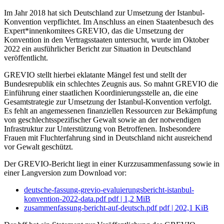
Im Jahr 2018 hat sich Deutschland zur Umsetzung der Istanbul-
Konvention verpflichtet. Im Anschluss an einen Staatenbesuch des
Expert*innenkomitees GREVIO, das die Umsetzung der
Konvention in den Vertragsstaaten untersucht, wurde im Oktober
2022 ein ausführlicher Bericht zur Situation in Deutschland
veröffentlicht.
GREVIO stellt hierbei eklatante Mängel fest und stellt der
Bundesrepublik ein schlechtes Zeugnis aus. So mahnt GREVIO die
Einführung einer staatlichen Koordinierungsstelle an, die eine
Gesamtstrategie zur Umsetzung der Istanbul-Konvention verfolgt.
Es fehlt an angemessenen finanziellen Ressourcen zur Bekämpfung
von geschlechtsspezifischer Gewalt sowie an der notwendigen
Infrastruktur zur Unterstützung von Betroffenen. Insbesondere
Frauen mit Fluchterfahrung sind in Deutschland nicht ausreichend
vor Gewalt geschützt.
Der GREVIO-Bericht liegt in einer Kurzzusammenfassung sowie in
einer Langversion zum Download vor:
deutsche-fassung-grevio-evaluierungsbericht-istanbul-
konvention-2022-data.pdf
pdf
|
1,2 MiB
zusammenfassung-bericht-auf-deutsch.pdf
pdf
|
202,1 KiB