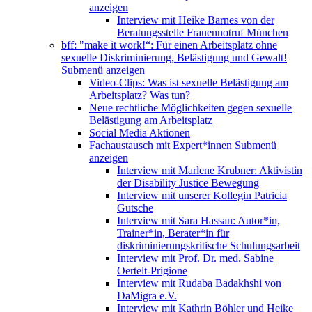
anzeigen
Interview mit Heike Barnes von der
Beratungsstelle Frauennotruf München
bff: "make it work!“: Für einen Arbeitsplatz ohne
sexuelle Diskriminierung, Belästigung und Gewalt!
Submenü anzeigen
Video-Clips: Was ist sexuelle Belästigung am
Arbeitsplatz? Was tun?
Neue rechtliche Möglichkeiten gegen sexuelle
Belästigung am Arbeitsplatz
Social Media Aktionen
Fachaustausch mit Expert*innen
Submenü
anzeigen
Interview mit Marlene Krubner: Aktivistin
der Disability Justice Bewegung
Interview mit unserer Kollegin Patricia
Gutsche
Interview mit Sara Hassan: Autor*in,
Trainer*in, Berater*in für
diskriminierungskritische Schulungsarbeit
Interview mit Prof. Dr. med. Sabine
Oertelt-Prigione
Interview mit Rudaba Badakhshi von
DaMigra e.V.
Interview mit Kathrin Böhler und Heike