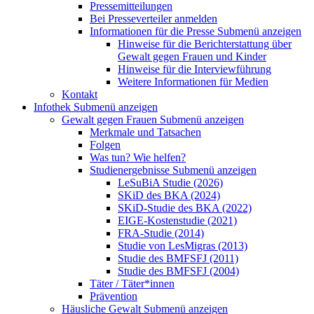
Pressemitteilungen
Bei Presseverteiler anmelden
Informationen für die Presse
Submenü anzeigen
Hinweise für die Berichterstattung über
Gewalt gegen Frauen und Kinder
Hinweise für die Interviewführung
Weitere Informationen für Medien
Kontakt
Infothek
Submenü anzeigen
Gewalt gegen Frauen
Submenü anzeigen
Merkmale und Tatsachen
Folgen
Was tun? Wie helfen?
Studienergebnisse
Submenü anzeigen
LeSuBiA Studie (2026)
SKiD des BKA (2024)
SKiD-Studie des BKA (2022)
EIGE-Kostenstudie (2021)
FRA-Studie (2014)
Studie von LesMigras (2013)
Studie des BMFSFJ (2011)
Studie des BMFSFJ (2004)
Täter / Täter*innen
Prävention
Häusliche Gewalt
Submenü anzeigen