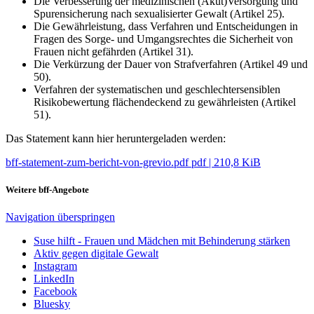
Die Verbesserung der medizinischen (Akut)Versorgung und
Spurensicherung nach sexualisierter Gewalt (Artikel 25).
Die Gewährleistung, dass Verfahren und Entscheidungen in
Fragen des Sorge- und Umgangsrechtes die Sicherheit von
Frauen nicht gefährden (Artikel 31).
Die Verkürzung der Dauer von Strafverfahren (Artikel 49 und
50).
Verfahren der systematischen und geschlechtersensiblen
Risikobewertung flächendeckend zu gewährleisten (Artikel
51).
Das Statement kann hier heruntergeladen werden:
bff-statement-zum-bericht-von-grevio.pdf
pdf
|
210,8 KiB
Weitere bff-Angebote
Navigation überspringen
Suse hilft - Frauen und Mädchen mit Behinderung stärken
Aktiv gegen digitale Gewalt
Instagram
LinkedIn
Facebook
Bluesky