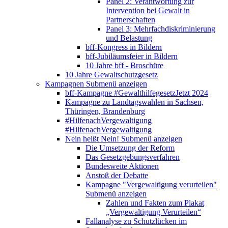
Panel 2: Verantwortung zur
Intervention bei Gewalt in
Partnerschaften
Panel 3: Mehrfachdiskriminierung
und Belastung
bff-Kongress in Bildern
bff-Jubiläumsfeier in Bildern
10 Jahre bff - Broschüre
10 Jahre Gewaltschutzgesetz
Kampagnen
Submenü anzeigen
bff-Kampagne #GewalthilfegesetzJetzt 2024
Kampagne zu Landtagswahlen in Sachsen,
Thüringen, Brandenburg
#HilfenachVergewaltigung
#HilfenachVergewaltigung
Nein heißt Nein!
Submenü anzeigen
Die Umsetzung der Reform
Das Gesetzgebungsverfahren
Bundesweite Aktionen
Anstoß der Debatte
Kampagne "Vergewaltigung verurteilen"
Submenü anzeigen
Zahlen und Fakten zum Plakat
„Vergewaltigung Verurteilen“
Fallanalyse zu Schutzlücken im