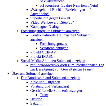
Sexualstrafrecht
bff-Kongress: 5 Jahre Nein heißt Nein!
„Was geht bei Euch? – Beziehungen auf
Augenhöhe“
Superheldin gegen Gewalt
Video-Wettbewerb „Step up“
Kampagne: Dialog
Forschungsprojekte
Submenü anzeigen
Kontextualisierte Traumaarbeit
Submenü
anzeigen
Forschungsprozess
Veröffentlichungen
Projekt CEINAV
Projekt INASC
Social-Media-Aktionen
Submenü anzeigen
bff Social-Media-Aktion zum Internationalen Tag
zur Beseitigung von Gewalt gegen Frauen
Über uns
Submenü anzeigen
Der Bundesverband
Submenü anzeigen
Ziele und Aufgaben
Vorstand und Verbandsrat
Geschäftsstelle
Submenü anzeigen
Team
Historie
Satzung