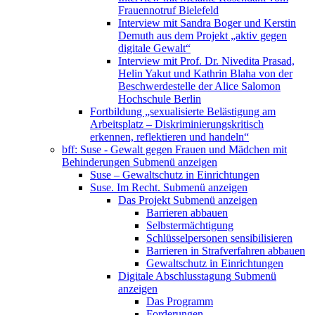
Frauennotruf Bielefeld
Interview mit Sandra Boger und Kerstin
Demuth aus dem Projekt „aktiv gegen
digitale Gewalt“
Interview mit Prof. Dr. Nivedita Prasad,
Helin Yakut und Kathrin Blaha von der
Beschwerdestelle der Alice Salomon
Hochschule Berlin
Fortbildung „sexualisierte Belästigung am
Arbeitsplatz – Diskriminierungskritisch
erkennen, reflektieren und handeln“
bff: Suse - Gewalt gegen Frauen und Mädchen mit
Behinderungen
Submenü anzeigen
Suse – Gewaltschutz in Einrichtungen
Suse. Im Recht.
Submenü anzeigen
Das Projekt
Submenü anzeigen
Barrieren abbauen
Selbstermächtigung
Schlüsselpersonen sensibilisieren
Barrieren in Strafverfahren abbauen
Gewaltschutz in Einrichtungen
Digitale Abschlusstagung
Submenü
anzeigen
Das Programm
Forderungen