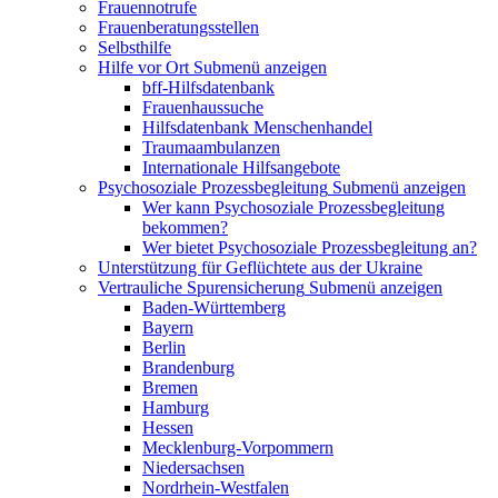
Frauennotrufe
Frauenberatungsstellen
Selbsthilfe
Hilfe vor Ort
Submenü anzeigen
bff-Hilfsdatenbank
Frauenhaussuche
Hilfsdatenbank Menschenhandel
Traumaambulanzen
Internationale Hilfsangebote
Psychosoziale Prozessbegleitung
Submenü anzeigen
Wer kann Psychosoziale Prozessbegleitung
bekommen?
Wer bietet Psychosoziale Prozessbegleitung an?
Unterstützung für Geflüchtete aus der Ukraine
Vertrauliche Spurensicherung
Submenü anzeigen
Baden-Württemberg
Bayern
Berlin
Brandenburg
Bremen
Hamburg
Hessen
Mecklenburg-Vorpommern
Niedersachsen
Nordrhein-Westfalen