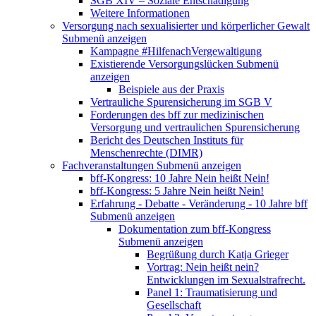
SGB XIV – Soziale Entschädigung
Weitere Informationen
Versorgung nach sexualisierter und körperlicher Gewalt
Submenü anzeigen
Kampagne #HilfenachVergewaltigung
Existierende Versorgungslücken
Submenü
anzeigen
Beispiele aus der Praxis
Vertrauliche Spurensicherung im SGB V
Forderungen des bff zur medizinischen
Versorgung und vertraulichen Spurensicherung
Bericht des Deutschen Instituts für
Menschenrechte (DIMR)
Fachveranstaltungen
Submenü anzeigen
bff-Kongress: 10 Jahre Nein heißt Nein!
bff-Kongress: 5 Jahre Nein heißt Nein!
Erfahrung - Debatte - Veränderung - 10 Jahre bff
Submenü anzeigen
Dokumentation zum bff-Kongress
Submenü anzeigen
Begrüßung durch Katja Grieger
Vortrag: Nein heißt nein?
Entwicklungen im Sexualstrafrecht.
Panel 1: Traumatisierung und
Gesellschaft