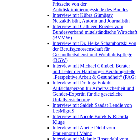
Fritzsche von der
Antidiskriminierungsstelle des Bundes
Interview mit Kübra Gümüşay
Netzaktivistin, Autorin und Journalistin
Interview mit Cathleen Roeder vom
Bundesverband mittelständische Wirtschaft
(BVMW)
Interview mit Dr. Heike Schambortski von
der Berufsgenossenschaft für
Gesundheitsdienst und Wohlfahrtspflege
(BGW)
Interview mit Michael Gümbel, Berater
und Leiter der Hamburger Beratungsstelle
„Perspektive Arbeit & Gesundheit“ (PAG)
Interview mit Dr. Inga Fokuhl
Aufsichtsperson für Arbeitssicherheit und
Gender-Expertin für die gesetzliche
Unfallversicherung
Interview mit Saideh Saadat-Lendle von
LesMigraS
Interview mit Nicole Burek & Ricarda
Kluge
Interview mit Anette Diehl vom
Frauennotruf Mainz
Interview mit Melanie Rosendahl vom