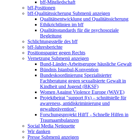
bff-Mitgliedschaft
bff-Positionen
bff-Qualitätssicherung
Submenü anzeigen
Qualitätsentwicklung und Qualitätssicherung
Ethikrichtlinien im bff
Qualitätsstandards für die psychosoziale
Begleitung
Schlichtungsstelle des bff
bff-Jahresberichte
Positionspapier gegen Rechts
Vernetzung
Submenü anzeigen
Bund-Länder-Arbeitsgruppe häusliche Gewalt
Bündnis Istanbul-Konvention
Bundeskoordinierung Spezialisierter
Fachberatung gegen sexualisierte Gewalt in
Kindheit und Jugend (BKSF)
Women Against Violence Europe (WAVE)
Projektbeirat "support f(x) – schnittstelle für
awareness, antidiskriminierung und
gewaltprävention"
Forschungsprojekt HilfT - Schnelle Hilfen in
Traumaambulanzen
Social Media Netiquette
Wir danken
Presse
Submenü anzeigen