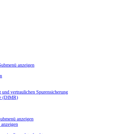
Submenü anzeigen
n
g und vertraulichen Spurensicherung
te (DIMR)
ubmenü anzeigen
anzeigen