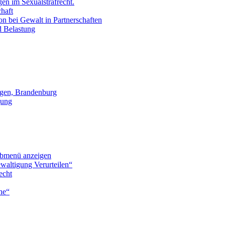
en im Sexualstrafrecht.
chaft
on bei Gewalt in Partnerschaften
d Belastung
gen, Brandenburg
gung
bmenü anzeigen
waltigung Verurteilen“
echt
he“