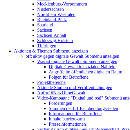
Mecklenburg-Vorpommern
Niedersachsen
Nordrhein-Westfalen
Rheinland-Pfalz
Saarland
Sachsen
Sachsen-Anhalt
Schleswig-Holstein
Thüringen
Aktionen & Themen
Submenü anzeigen
bff: aktiv gegen digitale Gewalt
Submenü anzeigen
Was ist digitale Gewalt?
Submenü anzeigen
Digitale Gewalt im sozialen Nahfeld
Angriffe im öffentlichen digitalen Raum
Folgen für Betroffene
Projektbereiche
Aktuelle Studien und Veröffentlichungen
Aufruf #NetzOhneGewalt
Video-Kampagne "Digital und real"
Submenü anz
Forderungen
Stimmen der bff-Fachberatungsstellen
Informationen für Betroffene
Inhalte barriere-arm
Presseinformationen
Fachaustausch digitale Gewalt: Wissenschaft, Prax