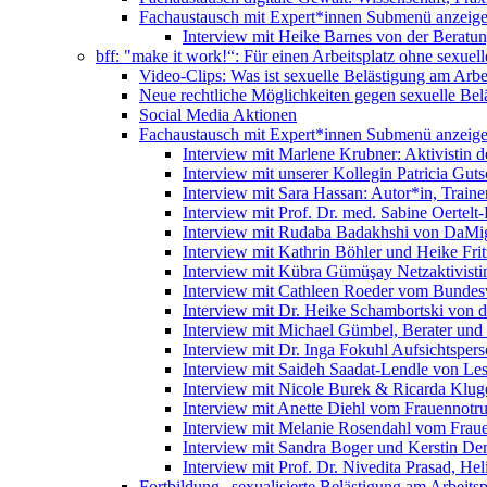
Fachaustausch mit Expert*innen
Submenü anzeig
Interview mit Heike Barnes von der Beratu
bff: "make it work!“: Für einen Arbeitsplatz ohne sexue
Video-Clips: Was ist sexuelle Belästigung am Arbe
Neue rechtliche Möglichkeiten gegen sexuelle Bel
Social Media Aktionen
Fachaustausch mit Expert*innen
Submenü anzeig
Interview mit Marlene Krubner: Aktivistin d
Interview mit unserer Kollegin Patricia Gut
Interview mit Sara Hassan: Autor*in, Trainer
Interview mit Prof. Dr. med. Sabine Oertelt-
Interview mit Rudaba Badakhshi von DaMig
Interview mit Kathrin Böhler und Heike Frit
Interview mit Kübra Gümüşay Netzaktivistin
Interview mit Cathleen Roeder vom Bundes
Interview mit Dr. Heike Schambortski von 
Interview mit Michael Gümbel, Berater und
Interview mit Dr. Inga Fokuhl Aufsichtspers
Interview mit Saideh Saadat-Lendle von L
Interview mit Nicole Burek & Ricarda Klug
Interview mit Anette Diehl vom Frauennotr
Interview mit Melanie Rosendahl vom Fraue
Interview mit Sandra Boger und Kerstin Dem
Interview mit Prof. Dr. Nivedita Prasad, H
Fortbildung „sexualisierte Belästigung am Arbeitsp