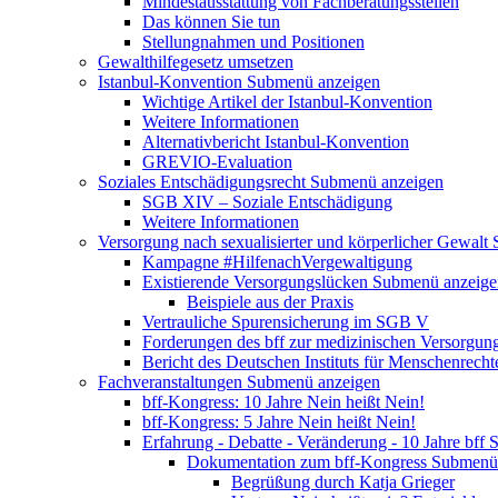
Mindestausstattung von Fachberatungsstellen
Das können Sie tun
Stellungnahmen und Positionen
Gewalthilfegesetz umsetzen
Istanbul-Konvention
Submenü anzeigen
Wichtige Artikel der Istanbul-Konvention
Weitere Informationen
Alternativbericht Istanbul-Konvention
GREVIO-Evaluation
Soziales Entschädigungsrecht
Submenü anzeigen
SGB XIV – Soziale Entschädigung
Weitere Informationen
Versorgung nach sexualisierter und körperlicher Gewalt
Kampagne #HilfenachVergewaltigung
Existierende Versorgungslücken
Submenü anzeige
Beispiele aus der Praxis
Vertrauliche Spurensicherung im SGB V
Forderungen des bff zur medizinischen Versorgun
Bericht des Deutschen Instituts für Menschenrech
Fachveranstaltungen
Submenü anzeigen
bff-Kongress: 10 Jahre Nein heißt Nein!
bff-Kongress: 5 Jahre Nein heißt Nein!
Erfahrung - Debatte - Veränderung - 10 Jahre bff
S
Dokumentation zum bff-Kongress
Submenü 
Begrüßung durch Katja Grieger