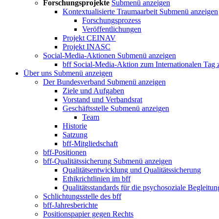
Forschungsprojekte
Submenü anzeigen
Kontextualisierte Traumaarbeit
Submenü anzeigen
Forschungsprozess
Veröffentlichungen
Projekt CEINAV
Projekt INASC
Social-Media-Aktionen
Submenü anzeigen
bff Social-Media-Aktion zum Internationalen Tag
Über uns
Submenü anzeigen
Der Bundesverband
Submenü anzeigen
Ziele und Aufgaben
Vorstand und Verbandsrat
Geschäftsstelle
Submenü anzeigen
Team
Historie
Satzung
bff-Mitgliedschaft
bff-Positionen
bff-Qualitätssicherung
Submenü anzeigen
Qualitätsentwicklung und Qualitätssicherung
Ethikrichtlinien im bff
Qualitätsstandards für die psychosoziale Begleitun
Schlichtungsstelle des bff
bff-Jahresberichte
Positionspapier gegen Rechts