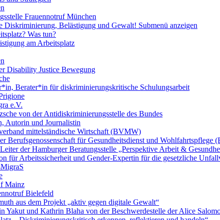
en
ngsstelle Frauennotruf München
lle Diskriminierung, Belästigung und Gewalt!
Submenü anzeigen
itsplatz? Was tun?
ästigung am Arbeitsplatz
en
er Disability Justice Bewegung
sche
*in, Berater*in für diskriminierungskritische Schulungsarbeit
Prigione
ra e.V.
zsche von der Antidiskriminierungsstelle des Bundes
, Autorin und Journalistin
verband mittelständische Wirtschaft (BVMW)
der Berufsgenossenschaft für Gesundheitsdienst und Wohlfahrtspflege
 Leiter der Hamburger Beratungsstelle „Perspektive Arbeit & Gesundh
on für Arbeitssicherheit und Gender-Expertin für die gesetzliche Unfal
esMigraS
e
uf Mainz
nnotruf Bielefeld
uth aus dem Projekt „aktiv gegen digitale Gewalt“
elin Yakut und Kathrin Blaha von der Beschwerdestelle der Alice Salo
latz – Diskriminierungskritisch erkennen, reflektieren und handeln“