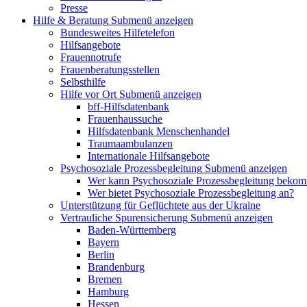
Presse
Hilfe & Beratung
Submenü anzeigen
Bundesweites Hilfetelefon
Hilfsangebote
Frauennotrufe
Frauenberatungsstellen
Selbsthilfe
Hilfe vor Ort
Submenü anzeigen
bff-Hilfsdatenbank
Frauenhaussuche
Hilfsdatenbank Menschenhandel
Traumaambulanzen
Internationale Hilfsangebote
Psychosoziale Prozessbegleitung
Submenü anzeigen
Wer kann Psychosoziale Prozessbegleitung beko
Wer bietet Psychosoziale Prozessbegleitung an?
Unterstützung für Geflüchtete aus der Ukraine
Vertrauliche Spurensicherung
Submenü anzeigen
Baden-Württemberg
Bayern
Berlin
Brandenburg
Bremen
Hamburg
Hessen