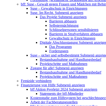
bff: Suse - Gewalt gegen Frauen und Mädchen mit Behi
Suse – Gewaltschutz in Einrichtungen
Suse. Im Recht.
Submenü anzeigen
Das Projekt
Submenü anzeigen
Barrieren abbauen
Selbstermächtigung
Schlüsselpersonen sensibilisieren
Barrieren in Strafverfahren abbauen
Gewaltschutz in Einrichtungen
Digitale Abschlusstagung
Submenü anzeige
Das Programm
Forderungen
Suse – sicher und selbstbestimmt
Submenü anzeig
Bestandsaufnahme und Handlungsbedarf
Projektschritte und Maßnahmen
Zugang für alle!
Submenü anzeigen
Bestandsaufnahme und Handlungsbedarf
Projektschritte und Maßnahmen
Femizide verhindern
Finanzierung von Hilfe
Submenü anzeigen
bff Aktion #verletzt 2024
Submenü anzeigen
Statements der bff-Mitglieder
Kostenstudie zum Hilfesystem bei geschlechtsspez
Arbeit der Fachberatungsstellen