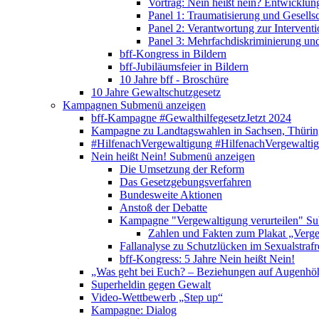
Vortrag: Nein heißt nein? Entwicklung
Panel 1: Traumatisierung und Gesells
Panel 2: Verantwortung zur Interventi
Panel 3: Mehrfachdiskriminierung un
bff-Kongress in Bildern
bff-Jubiläumsfeier in Bildern
10 Jahre bff - Broschüre
10 Jahre Gewaltschutzgesetz
Kampagnen
Submenü anzeigen
bff-Kampagne #GewalthilfegesetzJetzt 2024
Kampagne zu Landtagswahlen in Sachsen, Thürin
#HilfenachVergewaltigung
#HilfenachVergewalti
Nein heißt Nein!
Submenü anzeigen
Die Umsetzung der Reform
Das Gesetzgebungsverfahren
Bundesweite Aktionen
Anstoß der Debatte
Kampagne "Vergewaltigung verurteilen"
Su
Zahlen und Fakten zum Plakat „Verge
Fallanalyse zu Schutzlücken im Sexualstrafr
bff-Kongress: 5 Jahre Nein heißt Nein!
„Was geht bei Euch? – Beziehungen auf Augenhö
Superheldin gegen Gewalt
Video-Wettbewerb „Step up“
Kampagne: Dialog