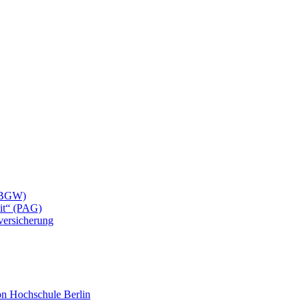
 (BGW)
eit“ (PAG)
lversicherung
mon Hochschule Berlin