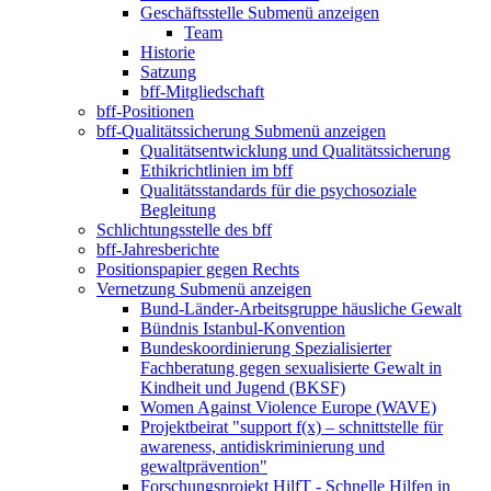
Geschäftsstelle
Submenü anzeigen
Team
Historie
Satzung
bff-Mitgliedschaft
bff-Positionen
bff-Qualitätssicherung
Submenü anzeigen
Qualitätsentwicklung und Qualitätssicherung
Ethikrichtlinien im bff
Qualitätsstandards für die psychosoziale
Begleitung
Schlichtungsstelle des bff
bff-Jahresberichte
Positionspapier gegen Rechts
Vernetzung
Submenü anzeigen
Bund-Länder-Arbeitsgruppe häusliche Gewalt
Bündnis Istanbul-Konvention
Bundeskoordinierung Spezialisierter
Fachberatung gegen sexualisierte Gewalt in
Kindheit und Jugend (BKSF)
Women Against Violence Europe (WAVE)
Projektbeirat "support f(x) – schnittstelle für
awareness, antidiskriminierung und
gewaltprävention"
Forschungsprojekt HilfT - Schnelle Hilfen in