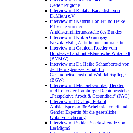
Oertelt-Prigione
Interview mit Rudaba Badakhshi von
DaMigra e.V.
Interview mit Kathrin Böhler und Heike
Fritzsche von der
Antidiskriminierungsstelle des Bundes
Interview mit Kübra Gümüşay
Netzaktivistin, Autorin und Journalistin
Interview mit Cathleen Roeder vom
Bundesverband mittelständische Wirtschaft
(BVMW)
Interview mit Dr. Heike Schambortski von
der Berufsgenossenschaft für
Gesundheitsdienst und Wohlfahrtspflege
(BGW)
Interview mit Michael Gümbel, Berater
und Leiter der Hamburger Beratungsstelle
„Perspektive Arbeit & Gesundheit“ (PAG)
Interview mit Dr. Inga Fokuhl
Aufsichtsperson für Arbeitssicherheit und
Gender-Expertin für die gesetzliche
Unfallversicherung
Interview mit Saideh Saadat-Lendle von
LesMigraS