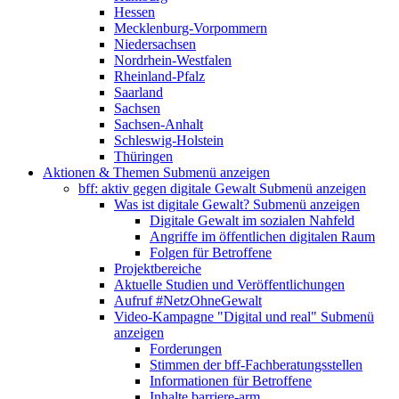
Hessen
Mecklenburg-Vorpommern
Niedersachsen
Nordrhein-Westfalen
Rheinland-Pfalz
Saarland
Sachsen
Sachsen-Anhalt
Schleswig-Holstein
Thüringen
Aktionen & Themen
Submenü anzeigen
bff: aktiv gegen digitale Gewalt
Submenü anzeigen
Was ist digitale Gewalt?
Submenü anzeigen
Digitale Gewalt im sozialen Nahfeld
Angriffe im öffentlichen digitalen Raum
Folgen für Betroffene
Projektbereiche
Aktuelle Studien und Veröffentlichungen
Aufruf #NetzOhneGewalt
Video-Kampagne "Digital und real"
Submenü
anzeigen
Forderungen
Stimmen der bff-Fachberatungsstellen
Informationen für Betroffene
Inhalte barriere-arm