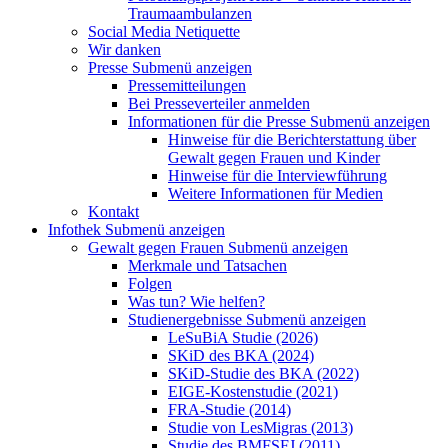
Traumaambulanzen
Social Media Netiquette
Wir danken
Presse
Submenü anzeigen
Pressemitteilungen
Bei Presseverteiler anmelden
Informationen für die Presse
Submenü anzeigen
Hinweise für die Berichterstattung über
Gewalt gegen Frauen und Kinder
Hinweise für die Interviewführung
Weitere Informationen für Medien
Kontakt
Infothek
Submenü anzeigen
Gewalt gegen Frauen
Submenü anzeigen
Merkmale und Tatsachen
Folgen
Was tun? Wie helfen?
Studienergebnisse
Submenü anzeigen
LeSuBiA Studie (2026)
SKiD des BKA (2024)
SKiD-Studie des BKA (2022)
EIGE-Kostenstudie (2021)
FRA-Studie (2014)
Studie von LesMigras (2013)
Studie des BMFSFJ (2011)