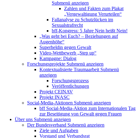
Submenü anzeigen
Zahlen und Fakten zum Plakat
„Vergewaltigung Verurteilen“
Fallanalyse zu Schutzlücken im
Sexualstrafrecht
bff-Kongress: 5 Jahre Nein heißt Nein!
„Was geht bei Euch? – Beziehungen auf
Augenhöhe“
Superheldin gegen Gewalt
Video-Wettbewerb „Step up“
Kampagne: Dialog
Forschungsprojekte
Submenü anzeigen
Kontextualisierte Traumaarbeit
Submenü
anzeigen
Forschungsprozess
Veröffentlichungen
Projekt CEINAV
Projekt INASC
Social-Media-Aktionen
Submenü anzeigen
bff Social-Media-Aktion zum Internationalen Tag
zur Beseitigung von Gewalt gegen Frauen
Über uns
Submenü anzeigen
Der Bundesverband
Submenü anzeigen
Ziele und Aufgaben
Vorstand und Verbandsrat