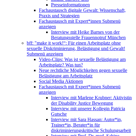
Presseinformationen
Fachaustausch digitale Gewalt: Wissenschaft,
Praxis und Strategien
Fachaustausch mit Expert*innen
Submenü
anzeigen
Interview mit Heike Barnes von der
Beratungsstelle Frauennotruf München
bff: "make it work!“: Für einen Arbeitsplatz ohne
sexuelle Diskriminierung, Belästigung und Gewalt!
Submenü anzeigen
Video-Clips: Was ist sexuelle Belästigung am
Arbeitsplatz? Was tun?
Neue rechtliche Möglichkeiten gegen sexuelle
Belästigung am Arbeitsplatz
Social Media Aktionen
Fachaustausch mit Expert*innen
Submenü
anzeigen
Interview mit Marlene Krubner: Aktivistin
der Disability Justice Bewegung
Interview mit unserer Kollegin Patricia
Gutsche
Interview mit Sara Hassan: Autor*in,
Trainer*in, Berater*in für
diskriminierungskritische Schulungsarbeit
Interview mit Prof. Dr. med. Sabine