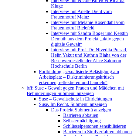
Interview mit Nicole Burek & Ricarda
Kluge
Interview mit Anette Diehl vom
Frauennotruf Mainz
Interview mit Melanie Rosendahl vom
Frauennotruf Bielefeld
Interview mit Sandra Boger und Kerstin
Demuth aus dem Projekt „aktiv gegen
digitale Gewalt“
Interview mit Prof. Dr. Nivedita Prasad,
Helin Yakut und Kathrin Blaha von der
Beschwerdestelle der Alice Salomon
Hochschule Berlin
Fortbildung „sexualisierte Belästigung am
Arbeitsplatz – Diskriminierungskritisch
erkennen, reflektieren und handeln“
bff: Suse - Gewalt gegen Frauen und Mädchen mit
Behinderungen
Submenü anzeigen
Suse – Gewaltschutz in Einrichtungen
Suse. Im Recht.
Submenü anzeigen
Das Projekt
Submenü anzeigen
Barrieren abbauen
Selbstermächtigung
Schlüsselpersonen sensibilisieren
Barrieren in Strafverfahren abbauen