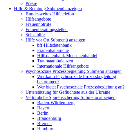
Presse
Hilfe & Beratung
Submenü anzeigen
Bundesweites Hilfetelefon
Hilfsangebote
Frauennotrufe
Frauenberatungsstellen
Selbsthilfe
Hilfe vor Ort
Submenü anzeigen
bff-Hilfsdatenbank
Frauenhaussuche
Hilfsdatenbank Menschenhandel
Traumaambulanzen
Internationale Hilfsangebote
Psychosoziale Prozessbegleitung
Submenü anzeigen
Wer kann Psychosoziale Prozessbegleitung
bekommen?
Wer bietet Psychosoziale Prozessbegleitung an?
Unterstützung für Geflüchtete aus der Ukraine
Vertrauliche Spurensicherung
Submenü anzeigen
Baden-Württemberg
Bayern
Berlin
Brandenburg
Bremen
Hamburg