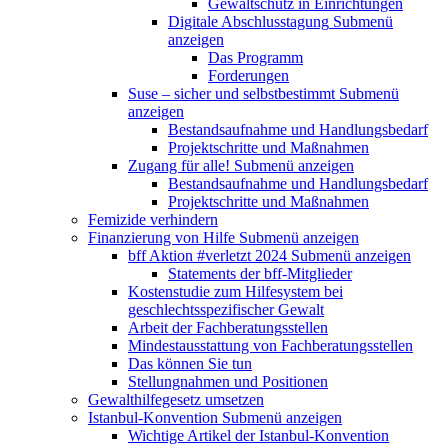
Gewaltschutz in Einrichtungen
Digitale Abschlusstagung
Submenü
anzeigen
Das Programm
Forderungen
Suse – sicher und selbstbestimmt
Submenü
anzeigen
Bestandsaufnahme und Handlungsbedarf
Projektschritte und Maßnahmen
Zugang für alle!
Submenü anzeigen
Bestandsaufnahme und Handlungsbedarf
Projektschritte und Maßnahmen
Femizide verhindern
Finanzierung von Hilfe
Submenü anzeigen
bff Aktion #verletzt 2024
Submenü anzeigen
Statements der bff-Mitglieder
Kostenstudie zum Hilfesystem bei
geschlechtsspezifischer Gewalt
Arbeit der Fachberatungsstellen
Mindestausstattung von Fachberatungsstellen
Das können Sie tun
Stellungnahmen und Positionen
Gewalthilfegesetz umsetzen
Istanbul-Konvention
Submenü anzeigen
Wichtige Artikel der Istanbul-Konvention