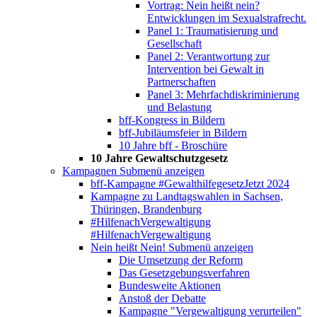
Vortrag: Nein heißt nein?
Entwicklungen im Sexualstrafrecht.
Panel 1: Traumatisierung und
Gesellschaft
Panel 2: Verantwortung zur
Intervention bei Gewalt in
Partnerschaften
Panel 3: Mehrfachdiskriminierung
und Belastung
bff-Kongress in Bildern
bff-Jubiläumsfeier in Bildern
10 Jahre bff - Broschüre
10 Jahre Gewaltschutzgesetz
Kampagnen
Submenü anzeigen
bff-Kampagne #GewalthilfegesetzJetzt 2024
Kampagne zu Landtagswahlen in Sachsen,
Thüringen, Brandenburg
#HilfenachVergewaltigung
#HilfenachVergewaltigung
Nein heißt Nein!
Submenü anzeigen
Die Umsetzung der Reform
Das Gesetzgebungsverfahren
Bundesweite Aktionen
Anstoß der Debatte
Kampagne "Vergewaltigung verurteilen"