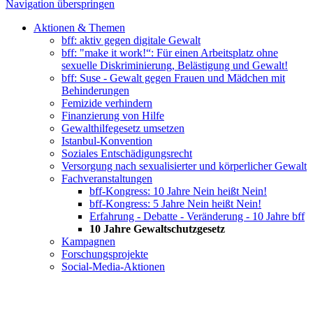
Navigation überspringen
Aktionen & Themen
bff: aktiv gegen digitale Gewalt
bff: "make it work!“: Für einen Arbeitsplatz ohne
sexuelle Diskriminierung, Belästigung und Gewalt!
bff: Suse - Gewalt gegen Frauen und Mädchen mit
Behinderungen
Femizide verhindern
Finanzierung von Hilfe
Gewalthilfegesetz umsetzen
Istanbul-Konvention
Soziales Entschädigungsrecht
Versorgung nach sexualisierter und körperlicher Gewalt
Fachveranstaltungen
bff-Kongress: 10 Jahre Nein heißt Nein!
bff-Kongress: 5 Jahre Nein heißt Nein!
Erfahrung - Debatte - Veränderung - 10 Jahre bff
10 Jahre Gewaltschutzgesetz
Kampagnen
Forschungsprojekte
Social-Media-Aktionen