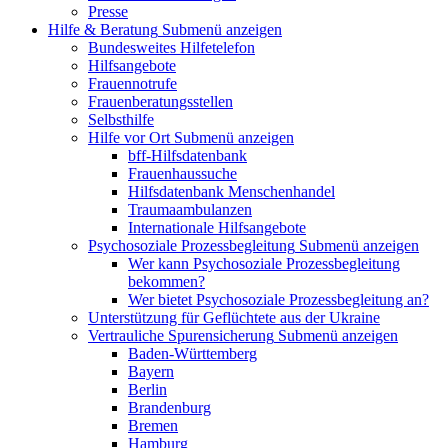
Presse
Hilfe & Beratung
Submenü anzeigen
Bundesweites Hilfetelefon
Hilfsangebote
Frauennotrufe
Frauenberatungsstellen
Selbsthilfe
Hilfe vor Ort
Submenü anzeigen
bff-Hilfsdatenbank
Frauenhaussuche
Hilfsdatenbank Menschenhandel
Traumaambulanzen
Internationale Hilfsangebote
Psychosoziale Prozessbegleitung
Submenü anzeigen
Wer kann Psychosoziale Prozessbegleitung
bekommen?
Wer bietet Psychosoziale Prozessbegleitung an?
Unterstützung für Geflüchtete aus der Ukraine
Vertrauliche Spurensicherung
Submenü anzeigen
Baden-Württemberg
Bayern
Berlin
Brandenburg
Bremen
Hamburg