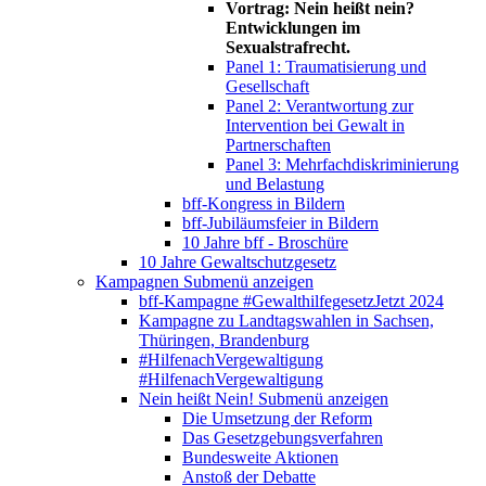
Vortrag: Nein heißt nein?
Entwicklungen im
Sexualstrafrecht.
Panel 1: Traumatisierung und
Gesellschaft
Panel 2: Verantwortung zur
Intervention bei Gewalt in
Partnerschaften
Panel 3: Mehrfachdiskriminierung
und Belastung
bff-Kongress in Bildern
bff-Jubiläumsfeier in Bildern
10 Jahre bff - Broschüre
10 Jahre Gewaltschutzgesetz
Kampagnen
Submenü anzeigen
bff-Kampagne #GewalthilfegesetzJetzt 2024
Kampagne zu Landtagswahlen in Sachsen,
Thüringen, Brandenburg
#HilfenachVergewaltigung
#HilfenachVergewaltigung
Nein heißt Nein!
Submenü anzeigen
Die Umsetzung der Reform
Das Gesetzgebungsverfahren
Bundesweite Aktionen
Anstoß der Debatte