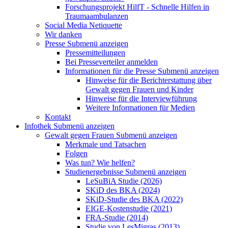
Forschungsprojekt HilfT - Schnelle Hilfen in
Traumaambulanzen
Social Media Netiquette
Wir danken
Presse
Submenü anzeigen
Pressemitteilungen
Bei Presseverteiler anmelden
Informationen für die Presse
Submenü anzeigen
Hinweise für die Berichterstattung über
Gewalt gegen Frauen und Kinder
Hinweise für die Interviewführung
Weitere Informationen für Medien
Kontakt
Infothek
Submenü anzeigen
Gewalt gegen Frauen
Submenü anzeigen
Merkmale und Tatsachen
Folgen
Was tun? Wie helfen?
Studienergebnisse
Submenü anzeigen
LeSuBiA Studie (2026)
SKiD des BKA (2024)
SKiD-Studie des BKA (2022)
EIGE-Kostenstudie (2021)
FRA-Studie (2014)
Studie von LesMigras (2013)