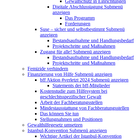
Gewaltschutz in Einrichtungen
Digitale Abschlusstagung
Submenü
anzeigen
Das Programm
Forderungen
Suse – sicher und selbstbestimmt
Submenü
anzeigen
Bestandsaufnahme und Handlungsbedarf
Projektschritte und Maßnahmen
Zugang für alle!
Submenü anzeigen
Bestandsaufnahme und Handlungsbedarf
Projektschritte und Maßnahmen
Femizide verhindern
Finanzierung von Hilfe
Submenü anzeigen
bff Aktion #verletzt 2024
Submenü anzeigen
Statements der bff-Mitglieder
Kostenstudie zum Hilfesystem bei
geschlechtsspezifischer Gewalt
Arbeit der Fachberatungsstellen
Mindestausstattung von Fachberatungsstellen
Das können Sie tun
Stellungnahmen und Positionen
Gewalthilfegesetz umsetzen
Istanbul-Konvention
Submenü anzeigen
Wichtige Artikel der Istanbul-Konvention