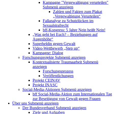
Kampagne "Vergewaltigung verurteilen"
Submenü anzeigen
Zahlen und Fakten zum Plakat
„Vergewaltigung Verurteilen“
Fallanalyse zu Schutzlücken im
Sexualstrafrecht
bff-Kongress: 5 Jahre Nein heißt Nein!
„Was geht bei Euch? – Beziehungen auf
Augenhöhe“
Superheldin gegen Gewalt
Video-Wettbewerb „Step up“
Kampagne: Dialog
Forschungsprojekte
Submenü anzeigen
Kontextualisierte Traumaarbeit
Submenü
anzeigen
Forschungsprozess
Veröffentlichungen
Projekt CEINAV
Projekt INASC
Social-Media-Aktionen
Submenü anzeigen
bff Social-Media-Aktion zum Internationalen Tag
zur Beseitigung von Gewalt gegen Frauen
Über uns
Submenü anzeigen
Der Bundesverband
Submenü anzeigen
Ziele und Aufgaben