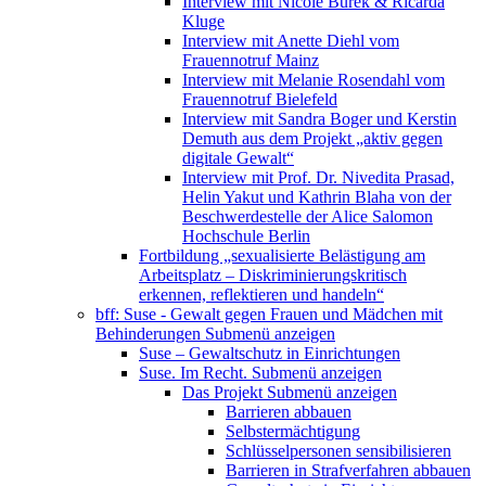
Interview mit Nicole Burek & Ricarda
Kluge
Interview mit Anette Diehl vom
Frauennotruf Mainz
Interview mit Melanie Rosendahl vom
Frauennotruf Bielefeld
Interview mit Sandra Boger und Kerstin
Demuth aus dem Projekt „aktiv gegen
digitale Gewalt“
Interview mit Prof. Dr. Nivedita Prasad,
Helin Yakut und Kathrin Blaha von der
Beschwerdestelle der Alice Salomon
Hochschule Berlin
Fortbildung „sexualisierte Belästigung am
Arbeitsplatz – Diskriminierungskritisch
erkennen, reflektieren und handeln“
bff: Suse - Gewalt gegen Frauen und Mädchen mit
Behinderungen
Submenü anzeigen
Suse – Gewaltschutz in Einrichtungen
Suse. Im Recht.
Submenü anzeigen
Das Projekt
Submenü anzeigen
Barrieren abbauen
Selbstermächtigung
Schlüsselpersonen sensibilisieren
Barrieren in Strafverfahren abbauen