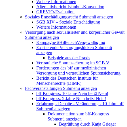
Weitere Informationen
Alternativbericht Istanbul-Konvention
GREVIO-Evaluation
Soziales Entschädigungsrecht
Submenü anzeigen
SGB XIV – Soziale Entschädigung
Weitere Informationen
Versorgung nach sexualisierter und körperlicher Gewalt
Submenü anzeigen
Kampagne #HilfenachVergewaltigung
Existierende Versorgungslücken
Submenü
anzeigen
Beispiele aus der Praxis
Vertrauliche Spurensicherung im SGB V
Forderungen des bff zur medizinischen
Versorgung und vertraulichen Spurensicherung
Bericht des Deutschen Instituts für
Menschenrechte (DIMR)
Fachveranstaltungen
Submenü anzeigen
bff-Kongress: 10 Jahre Nein heißt Nein!
bff-Kongress: 5 Jahre Nein heißt Nein!
Erfahrung - Debatte - Veränderung - 10 Jahre bff
Submenü anzeigen
Dokumentation zum bff-Kongress
Submenü anzeigen
Begrüßung durch Katja Grieger