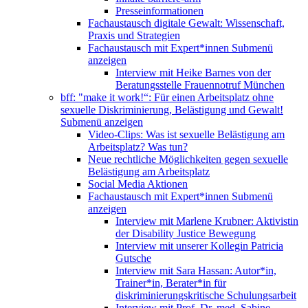
Presseinformationen
Fachaustausch digitale Gewalt: Wissenschaft,
Praxis und Strategien
Fachaustausch mit Expert*innen
Submenü
anzeigen
Interview mit Heike Barnes von der
Beratungsstelle Frauennotruf München
bff: "make it work!“: Für einen Arbeitsplatz ohne
sexuelle Diskriminierung, Belästigung und Gewalt!
Submenü anzeigen
Video-Clips: Was ist sexuelle Belästigung am
Arbeitsplatz? Was tun?
Neue rechtliche Möglichkeiten gegen sexuelle
Belästigung am Arbeitsplatz
Social Media Aktionen
Fachaustausch mit Expert*innen
Submenü
anzeigen
Interview mit Marlene Krubner: Aktivistin
der Disability Justice Bewegung
Interview mit unserer Kollegin Patricia
Gutsche
Interview mit Sara Hassan: Autor*in,
Trainer*in, Berater*in für
diskriminierungskritische Schulungsarbeit
Interview mit Prof. Dr. med. Sabine