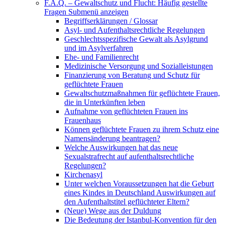
F.A.Q. – Gewaltschutz und Flucht: Häufig gestellte
Fragen
Submenü anzeigen
Begriffserklärungen / Glossar
Asyl- und Aufenthaltsrechtliche Regelungen
Geschlechtsspezifische Gewalt als Asylgrund
und im Asylverfahren
Ehe- und Familienrecht
Medizinische Versorgung und Sozialleistungen
Finanzierung von Beratung und Schutz für
geflüchtete Frauen
Gewaltschutzmaßnahmen für geflüchtete Frauen,
die in Unterkünften leben
Aufnahme von geflüchteten Frauen ins
Frauenhaus
Können geflüchtete Frauen zu ihrem Schutz eine
Namensänderung beantragen?
Welche Auswirkungen hat das neue
Sexualstrafrecht auf aufenthaltsrechtliche
Regelungen?
Kirchenasyl
Unter welchen Voraussetzungen hat die Geburt
eines Kindes in Deutschland Auswirkungen auf
den Aufenthaltstitel geflüchteter Eltern?
(Neue) Wege aus der Duldung
Die Bedeutung der Istanbul-Konvention für den