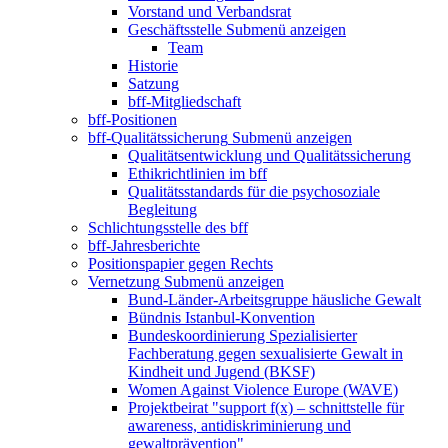
Vorstand und Verbandsrat
Geschäftsstelle
Submenü anzeigen
Team
Historie
Satzung
bff-Mitgliedschaft
bff-Positionen
bff-Qualitätssicherung
Submenü anzeigen
Qualitätsentwicklung und Qualitätssicherung
Ethikrichtlinien im bff
Qualitätsstandards für die psychosoziale
Begleitung
Schlichtungsstelle des bff
bff-Jahresberichte
Positionspapier gegen Rechts
Vernetzung
Submenü anzeigen
Bund-Länder-Arbeitsgruppe häusliche Gewalt
Bündnis Istanbul-Konvention
Bundeskoordinierung Spezialisierter
Fachberatung gegen sexualisierte Gewalt in
Kindheit und Jugend (BKSF)
Women Against Violence Europe (WAVE)
Projektbeirat "support f(x) – schnittstelle für
awareness, antidiskriminierung und
gewaltprävention"