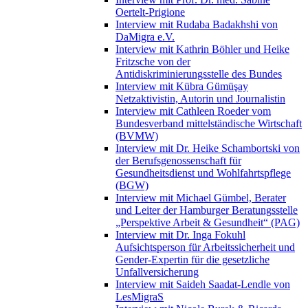
Oertelt-Prigione
Interview mit Rudaba Badakhshi von
DaMigra e.V.
Interview mit Kathrin Böhler und Heike
Fritzsche von der
Antidiskriminierungsstelle des Bundes
Interview mit Kübra Gümüşay
Netzaktivistin, Autorin und Journalistin
Interview mit Cathleen Roeder vom
Bundesverband mittelständische Wirtschaft
(BVMW)
Interview mit Dr. Heike Schambortski von
der Berufsgenossenschaft für
Gesundheitsdienst und Wohlfahrtspflege
(BGW)
Interview mit Michael Gümbel, Berater
und Leiter der Hamburger Beratungsstelle
„Perspektive Arbeit & Gesundheit“ (PAG)
Interview mit Dr. Inga Fokuhl
Aufsichtsperson für Arbeitssicherheit und
Gender-Expertin für die gesetzliche
Unfallversicherung
Interview mit Saideh Saadat-Lendle von
LesMigraS