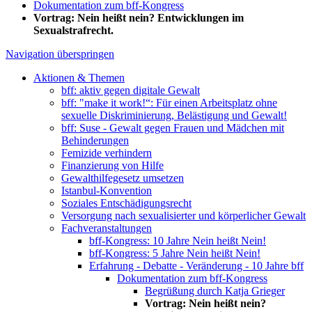
Dokumentation zum bff-Kongress
Vortrag: Nein heißt nein? Entwicklungen im
Sexualstrafrecht.
Navigation überspringen
Aktionen & Themen
bff: aktiv gegen digitale Gewalt
bff: "make it work!“: Für einen Arbeitsplatz ohne
sexuelle Diskriminierung, Belästigung und Gewalt!
bff: Suse - Gewalt gegen Frauen und Mädchen mit
Behinderungen
Femizide verhindern
Finanzierung von Hilfe
Gewalthilfegesetz umsetzen
Istanbul-Konvention
Soziales Entschädigungsrecht
Versorgung nach sexualisierter und körperlicher Gewalt
Fachveranstaltungen
bff-Kongress: 10 Jahre Nein heißt Nein!
bff-Kongress: 5 Jahre Nein heißt Nein!
Erfahrung - Debatte - Veränderung - 10 Jahre bff
Dokumentation zum bff-Kongress
Begrüßung durch Katja Grieger
Vortrag: Nein heißt nein?