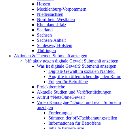
Hessen
Mecklenburg-Vorpommern
Niedersachsen
Nordrhein-Westfalen
Rheinland-Pfalz
Saarland
Sachsen
Sachsen-Anhalt
Schleswig-Holstein
Thüringen
Aktionen & Themen
Submenü anzeigen
bff: aktiv gegen digitale Gewalt
Submenü anzeigen
Was ist digitale Gewalt?
Submenü anzeigen
Digitale Gewalt im sozialen Nahfeld
Angriffe im öffentlichen digitalen Raum
Folgen für Betroffene
Projektbereiche
Aktuelle Studien und Veröffentlichungen
Aufruf #NetzOhneGewalt
Video-Kampagne "Digital und real"
Submenü
anzeigen
Forderungen
Stimmen der bff-Fachberatungsstellen
Informationen für Betroffene
Inhalte barriere-arm