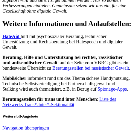
zugehört wird und sie ernst genommen werden. Nur so können
Verbesserungen eintreten. Gemeinsam setzen wir uns ein, für eine
Gesellschaft ohne digitale Gewalt.
Weitere Informationen und Anlaufstellen:
HateAid
hilft mit psychosozialer Beratung, technischer
Unterstützung und Rechtsberatung bei Hatespeech und digitaler
Gewalt.
Beratung, Hilfe und Unterstützung bei rechter, rassistischer
und antisemitischer Gewalt
: auf der Seite vom VBRG gibt es ein
bundesweite Übersicht zu
Beratungsstellen bei rassistischer Gewalt
.
Mobilsicher
informiert rund um das Thema sichere Handynutzung.
Technische Selbstverteidigung bei Partnerschaftsgewalt und
Stalking wird auch thematisiert, z.B. in Bezug auf
Spionage-Apps
.
Beratungsstellen für trans und inter Menschen
:
Liste des
Netzwerks Trans*-Inter*-Sektionalität
Weitere bff-Angebote
Navigation überspringen