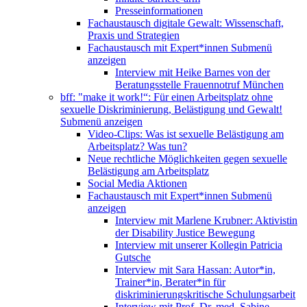
Presseinformationen
Fachaustausch digitale Gewalt: Wissenschaft,
Praxis und Strategien
Fachaustausch mit Expert*innen
Submenü
anzeigen
Interview mit Heike Barnes von der
Beratungsstelle Frauennotruf München
bff: "make it work!“: Für einen Arbeitsplatz ohne
sexuelle Diskriminierung, Belästigung und Gewalt!
Submenü anzeigen
Video-Clips: Was ist sexuelle Belästigung am
Arbeitsplatz? Was tun?
Neue rechtliche Möglichkeiten gegen sexuelle
Belästigung am Arbeitsplatz
Social Media Aktionen
Fachaustausch mit Expert*innen
Submenü
anzeigen
Interview mit Marlene Krubner: Aktivistin
der Disability Justice Bewegung
Interview mit unserer Kollegin Patricia
Gutsche
Interview mit Sara Hassan: Autor*in,
Trainer*in, Berater*in für
diskriminierungskritische Schulungsarbeit
Interview mit Prof. Dr. med. Sabine