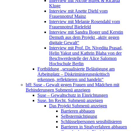
Interview mit Nicole Burek & Ricarda
Kluge
Interview mit Anette Diehl vom
Frauennotruf Mainz
Interview mit Melanie Rosendahl vom
Frauennotruf Bielefeld
Interview mit Sandra Boger und Kerstin
Demuth aus dem Projekt „aktiv gegen
digitale Gewalt“
Interview mit Prof. Dr. Nivedita Prasad,
Helin Yakut und Kathrin Blaha von der
Beschwerdestelle der Alice Salomon
Hochschule Berlin
Fortbildung „sexualisierte Belästigung am
Arbeitsplatz – Diskriminierungskritisch
erkennen, reflektieren und handeln“
bff: Suse - Gewalt gegen Frauen und Mädchen mit
Behinderungen
Submenü anzeigen
Suse – Gewaltschutz in Einrichtungen
Suse. Im Recht.
Submenü anzeigen
Das Projekt
Submenü anzeigen
Barrieren abbauen
Selbstermächtigung
Schlüsselpersonen sensibilisieren
Barrieren in Strafverfahren abbauen