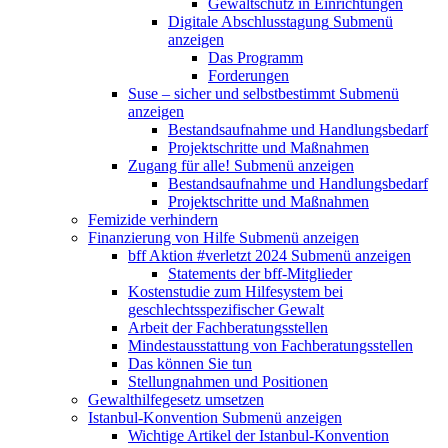
Gewaltschutz in Einrichtungen
Digitale Abschlusstagung
Submenü
anzeigen
Das Programm
Forderungen
Suse – sicher und selbstbestimmt
Submenü
anzeigen
Bestandsaufnahme und Handlungsbedarf
Projektschritte und Maßnahmen
Zugang für alle!
Submenü anzeigen
Bestandsaufnahme und Handlungsbedarf
Projektschritte und Maßnahmen
Femizide verhindern
Finanzierung von Hilfe
Submenü anzeigen
bff Aktion #verletzt 2024
Submenü anzeigen
Statements der bff-Mitglieder
Kostenstudie zum Hilfesystem bei
geschlechtsspezifischer Gewalt
Arbeit der Fachberatungsstellen
Mindestausstattung von Fachberatungsstellen
Das können Sie tun
Stellungnahmen und Positionen
Gewalthilfegesetz umsetzen
Istanbul-Konvention
Submenü anzeigen
Wichtige Artikel der Istanbul-Konvention