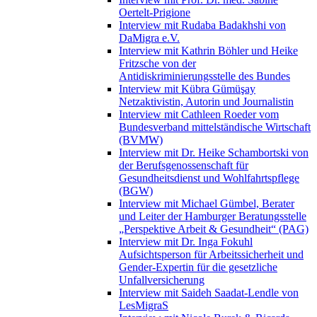
Oertelt-Prigione
Interview mit Rudaba Badakhshi von
DaMigra e.V.
Interview mit Kathrin Böhler und Heike
Fritzsche von der
Antidiskriminierungsstelle des Bundes
Interview mit Kübra Gümüşay
Netzaktivistin, Autorin und Journalistin
Interview mit Cathleen Roeder vom
Bundesverband mittelständische Wirtschaft
(BVMW)
Interview mit Dr. Heike Schambortski von
der Berufsgenossenschaft für
Gesundheitsdienst und Wohlfahrtspflege
(BGW)
Interview mit Michael Gümbel, Berater
und Leiter der Hamburger Beratungsstelle
„Perspektive Arbeit & Gesundheit“ (PAG)
Interview mit Dr. Inga Fokuhl
Aufsichtsperson für Arbeitssicherheit und
Gender-Expertin für die gesetzliche
Unfallversicherung
Interview mit Saideh Saadat-Lendle von
LesMigraS