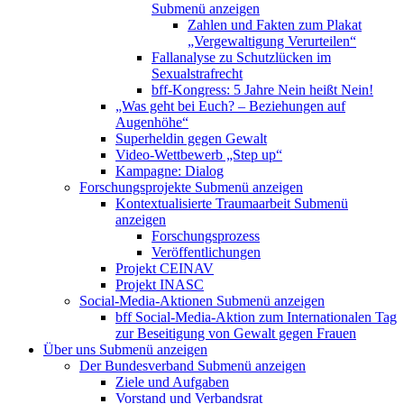
Submenü anzeigen
Zahlen und Fakten zum Plakat
„Vergewaltigung Verurteilen“
Fallanalyse zu Schutzlücken im
Sexualstrafrecht
bff-Kongress: 5 Jahre Nein heißt Nein!
„Was geht bei Euch? – Beziehungen auf
Augenhöhe“
Superheldin gegen Gewalt
Video-Wettbewerb „Step up“
Kampagne: Dialog
Forschungsprojekte
Submenü anzeigen
Kontextualisierte Traumaarbeit
Submenü
anzeigen
Forschungsprozess
Veröffentlichungen
Projekt CEINAV
Projekt INASC
Social-Media-Aktionen
Submenü anzeigen
bff Social-Media-Aktion zum Internationalen Tag
zur Beseitigung von Gewalt gegen Frauen
Über uns
Submenü anzeigen
Der Bundesverband
Submenü anzeigen
Ziele und Aufgaben
Vorstand und Verbandsrat