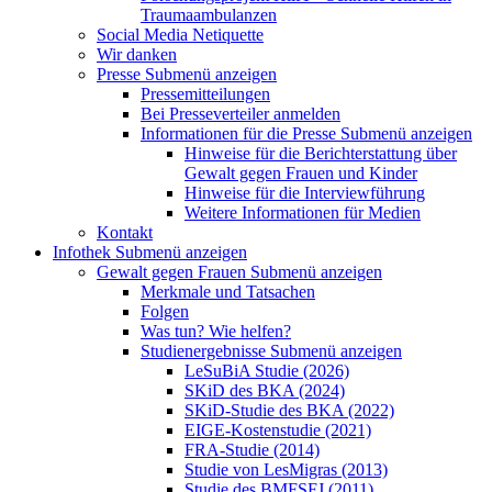
Traumaambulanzen
Social Media Netiquette
Wir danken
Presse
Submenü anzeigen
Pressemitteilungen
Bei Presseverteiler anmelden
Informationen für die Presse
Submenü anzeigen
Hinweise für die Berichterstattung über
Gewalt gegen Frauen und Kinder
Hinweise für die Interviewführung
Weitere Informationen für Medien
Kontakt
Infothek
Submenü anzeigen
Gewalt gegen Frauen
Submenü anzeigen
Merkmale und Tatsachen
Folgen
Was tun? Wie helfen?
Studienergebnisse
Submenü anzeigen
LeSuBiA Studie (2026)
SKiD des BKA (2024)
SKiD-Studie des BKA (2022)
EIGE-Kostenstudie (2021)
FRA-Studie (2014)
Studie von LesMigras (2013)
Studie des BMFSFJ (2011)