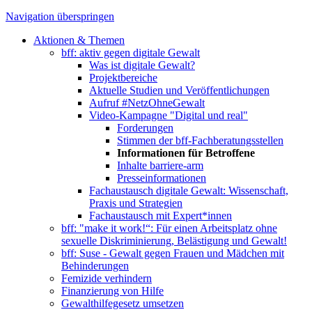
Navigation überspringen
Aktionen & Themen
bff: aktiv gegen digitale Gewalt
Was ist digitale Gewalt?
Projektbereiche
Aktuelle Studien und Veröffentlichungen
Aufruf #NetzOhneGewalt
Video-Kampagne "Digital und real"
Forderungen
Stimmen der bff-Fachberatungsstellen
Informationen für Betroffene
Inhalte barriere-arm
Presseinformationen
Fachaustausch digitale Gewalt: Wissenschaft,
Praxis und Strategien
Fachaustausch mit Expert*innen
bff: "make it work!“: Für einen Arbeitsplatz ohne
sexuelle Diskriminierung, Belästigung und Gewalt!
bff: Suse - Gewalt gegen Frauen und Mädchen mit
Behinderungen
Femizide verhindern
Finanzierung von Hilfe
Gewalthilfegesetz umsetzen