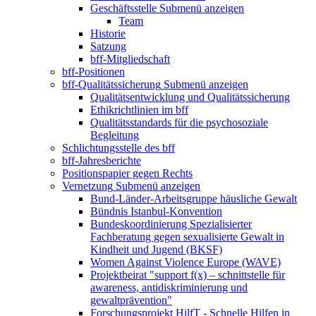
Geschäftsstelle
Submenü anzeigen
Team
Historie
Satzung
bff-Mitgliedschaft
bff-Positionen
bff-Qualitätssicherung
Submenü anzeigen
Qualitätsentwicklung und Qualitätssicherung
Ethikrichtlinien im bff
Qualitätsstandards für die psychosoziale
Begleitung
Schlichtungsstelle des bff
bff-Jahresberichte
Positionspapier gegen Rechts
Vernetzung
Submenü anzeigen
Bund-Länder-Arbeitsgruppe häusliche Gewalt
Bündnis Istanbul-Konvention
Bundeskoordinierung Spezialisierter
Fachberatung gegen sexualisierte Gewalt in
Kindheit und Jugend (BKSF)
Women Against Violence Europe (WAVE)
Projektbeirat "support f(x) – schnittstelle für
awareness, antidiskriminierung und
gewaltprävention"
Forschungsprojekt HilfT - Schnelle Hilfen in