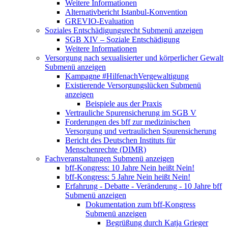
Weitere Informationen
Alternativbericht Istanbul-Konvention
GREVIO-Evaluation
Soziales Entschädigungsrecht
Submenü anzeigen
SGB XIV – Soziale Entschädigung
Weitere Informationen
Versorgung nach sexualisierter und körperlicher Gewalt
Submenü anzeigen
Kampagne #HilfenachVergewaltigung
Existierende Versorgungslücken
Submenü
anzeigen
Beispiele aus der Praxis
Vertrauliche Spurensicherung im SGB V
Forderungen des bff zur medizinischen
Versorgung und vertraulichen Spurensicherung
Bericht des Deutschen Instituts für
Menschenrechte (DIMR)
Fachveranstaltungen
Submenü anzeigen
bff-Kongress: 10 Jahre Nein heißt Nein!
bff-Kongress: 5 Jahre Nein heißt Nein!
Erfahrung - Debatte - Veränderung - 10 Jahre bff
Submenü anzeigen
Dokumentation zum bff-Kongress
Submenü anzeigen
Begrüßung durch Katja Grieger