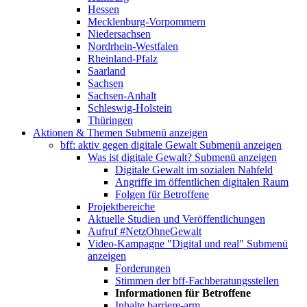
Hessen
Mecklenburg-Vorpommern
Niedersachsen
Nordrhein-Westfalen
Rheinland-Pfalz
Saarland
Sachsen
Sachsen-Anhalt
Schleswig-Holstein
Thüringen
Aktionen & Themen
Submenü anzeigen
bff: aktiv gegen digitale Gewalt
Submenü anzeigen
Was ist digitale Gewalt?
Submenü anzeigen
Digitale Gewalt im sozialen Nahfeld
Angriffe im öffentlichen digitalen Raum
Folgen für Betroffene
Projektbereiche
Aktuelle Studien und Veröffentlichungen
Aufruf #NetzOhneGewalt
Video-Kampagne "Digital und real"
Submenü
anzeigen
Forderungen
Stimmen der bff-Fachberatungsstellen
Informationen für Betroffene
Inhalte barriere-arm