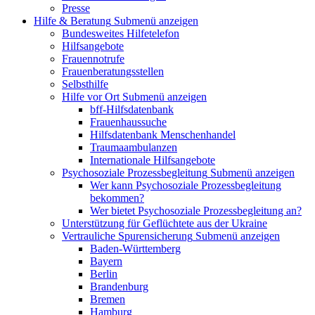
Presse
Hilfe & Beratung
Submenü anzeigen
Bundesweites Hilfetelefon
Hilfsangebote
Frauennotrufe
Frauenberatungsstellen
Selbsthilfe
Hilfe vor Ort
Submenü anzeigen
bff-Hilfsdatenbank
Frauenhaussuche
Hilfsdatenbank Menschenhandel
Traumaambulanzen
Internationale Hilfsangebote
Psychosoziale Prozessbegleitung
Submenü anzeigen
Wer kann Psychosoziale Prozessbegleitung
bekommen?
Wer bietet Psychosoziale Prozessbegleitung an?
Unterstützung für Geflüchtete aus der Ukraine
Vertrauliche Spurensicherung
Submenü anzeigen
Baden-Württemberg
Bayern
Berlin
Brandenburg
Bremen
Hamburg