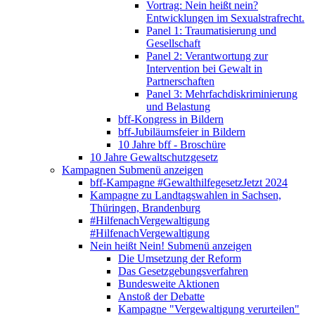
Vortrag: Nein heißt nein?
Entwicklungen im Sexualstrafrecht.
Panel 1: Traumatisierung und
Gesellschaft
Panel 2: Verantwortung zur
Intervention bei Gewalt in
Partnerschaften
Panel 3: Mehrfachdiskriminierung
und Belastung
bff-Kongress in Bildern
bff-Jubiläumsfeier in Bildern
10 Jahre bff - Broschüre
10 Jahre Gewaltschutzgesetz
Kampagnen
Submenü anzeigen
bff-Kampagne #GewalthilfegesetzJetzt 2024
Kampagne zu Landtagswahlen in Sachsen,
Thüringen, Brandenburg
#HilfenachVergewaltigung
#HilfenachVergewaltigung
Nein heißt Nein!
Submenü anzeigen
Die Umsetzung der Reform
Das Gesetzgebungsverfahren
Bundesweite Aktionen
Anstoß der Debatte
Kampagne "Vergewaltigung verurteilen"